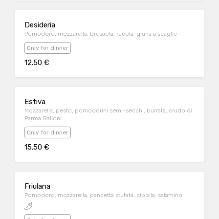
Desideria
Pomodoro, mozzarella, bresaola, rucola, grana a scaglie
Only for dinner
12.50 €
Estiva
Mozzarella, pesto, pomodorini semi-secchi, burrata, crudo di
Parma Galloni
Only for dinner
15.50 €
Friulana
Pomodoro, mozzarella, pancetta stufata, cipolla, salamino