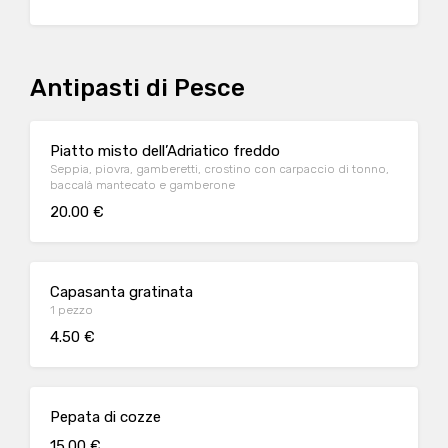
Antipasti di Pesce
Piatto misto dell’Adriatico freddo
Seppia, piovra, gamberetti, crostino con carpaccio di tonno,
baccalà mantecato e gamberone
20.00 €
Capasanta gratinata
1 pezzo
4.50 €
Pepata di cozze
15.00 €