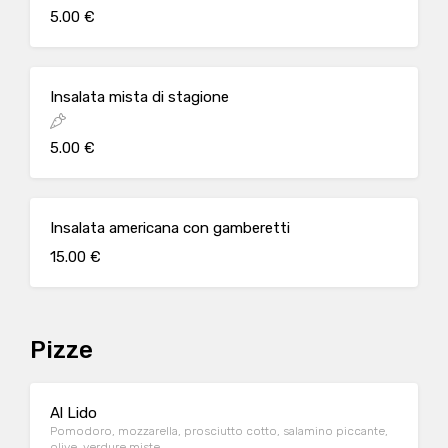
5.00 €
Insalata mista di stagione
5.00 €
Insalata americana con gamberetti
15.00 €
Pizze
Al Lido
Pomodoro, mozzarella, prosciutto cotto, salamino piccante,
olive, verdure miste