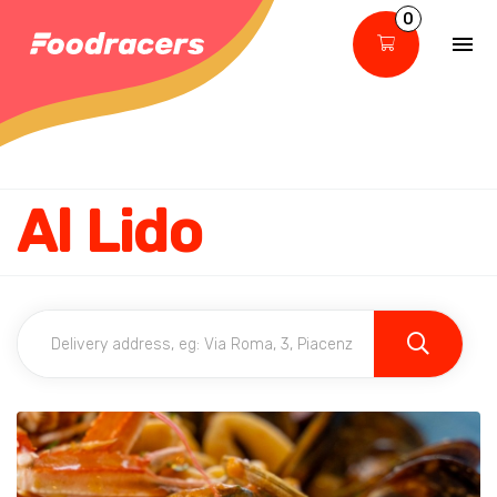
0
Al Lido