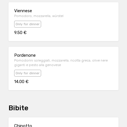
Viennese
Pomodoro, mozzarella, würstel
Only for dinner
9.50 €
Pordenone
Pomodorini soleggiati, mozzarella, ricotta greca, olive nere
giganti e pesto alla genovese
Only for dinner
14.00 €
Bibite
Chinotto