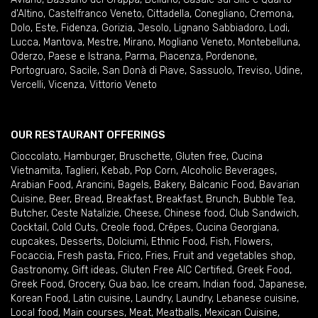
d'Altino
,
Castelfranco Veneto
,
Cittadella
,
Conegliano
,
Cremona
,
Dolo
,
Este
,
Fidenza
,
Gorizia
,
Jesolo
,
Lignano Sabbiadoro
,
Lodi
,
Lucca
,
Mantova
,
Mestre
,
Mirano
,
Mogliano Veneto
,
Montebelluna
,
Oderzo
,
Paese e Istrana
,
Parma
,
Piacenza
,
Pordenone
,
Portogruaro
,
Sacile
,
San Donà di Piave
,
Sassuolo
,
Treviso
,
Udine
,
Vercelli
,
Vicenza
,
Vittorio Veneto
OUR RESTAURANT OFFERINGS
Cioccolato
,
Hamburger
,
Bruschette
,
Gluten free
,
Cucina
Vietnamita
,
Taglieri
,
Kebab
,
Pop Corn
,
Alcoholic Beverages
,
Arabian Food
,
Arancini
,
Bagels
,
Bakery
,
Balcanic Food
,
Bavarian
Cuisine
,
Beer
,
Bread
,
Breakfast
,
Breakfast
,
Brunch
,
Bubble Tea
,
Butcher
,
Ceste Natalizie
,
Cheese
,
Chinese food
,
Club Sandwich
,
Cocktail
,
Cold Cuts
,
Creole food
,
Crêpes
,
Cucina Georgiana
,
cupcakes
,
Desserts
,
Dolciumi
,
Ethnic Food
,
Fish
,
Flowers
,
Focaccia
,
Fresh pasta
,
Frico
,
Fries
,
Fruit and vegetables shop
,
Gastronomy
,
Gift ideas
,
Gluten Free AIC Certified
,
Greek Food
,
Greek Food
,
Grocery
,
Gua bao
,
Ice cream
,
Indian food
,
Japanese
,
Korean Food
,
Latin cuisine
,
Laundry
,
Laundry
,
Lebanese cuisine
,
Local food
,
Main courses
,
Meat
,
Meatballs
,
Mexican Cuisine
,