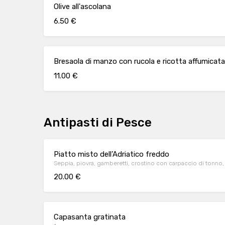
Olive all'ascolana
6.50 €
Bresaola di manzo con rucola e ricotta affumicata
11.00 €
Antipasti di Pesce
Piatto misto dell’Adriatico freddo
Seppia, piovra, gamberetti, crostino con carpaccio di tonn
20.00 €
Capasanta gratinata