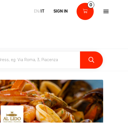
0
EN/
IT
SIGN IN