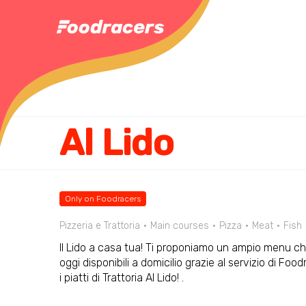
Al Lido
Only on Foodracers
Pizzeria e Trattoria
Main courses
Pizza
Meat
Fish
Il Lido a casa tua! Ti proponiamo un ampio menu che
oggi disponibili a domicilio grazie al servizio di Fo
i piatti di Trattoria Al Lido! .