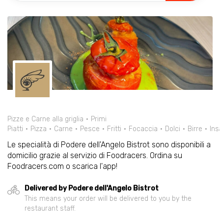
Pizze e Carne alla griglia
Primi
Piatti
Pizza
Carne
Pesce
Fritti
Focaccia
Dolci
Birre
Ins
Le specialità di Podere dell'Angelo Bistrot sono disponibili a
domicilio grazie al servizio di Foodracers. Ordina su
Foodracers.com o scarica l'app!
Delivered by Podere dell'Angelo Bistrot
This means your order will be delivered to you by the
restaurant staff.