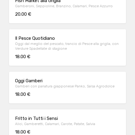
Fish Market alla Griglia
Gamberoni, Seppioline, Branzino, Calamari, Pesce Azzurro
20.00 €
Il Pesce Quotidiano
Oggi dal meglio del pescato, trancio di Pesce alla griglia, con
Verdure Spadellate di stagione
18.00 €
Oggi Gamberi
Gamberi con panatura giapponese Panko, Salsa Agrodolce
18.00 €
Fritto in Tutti i Sensi
Alici, Gamberetti, Calamari, Carote, Patate, Salvia
18.00 €