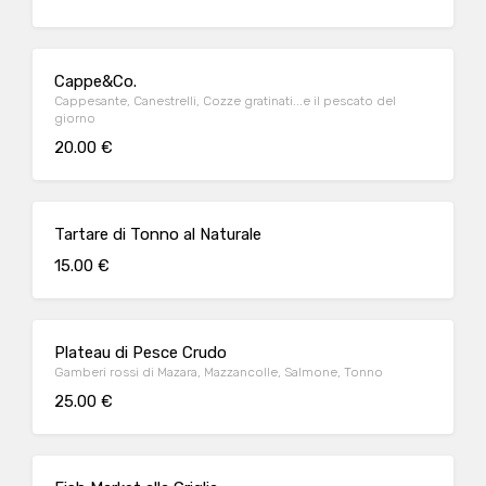
Cappe&Co.
Cappesante, Canestrelli, Cozze gratinati...e il pescato del
giorno
20.00 €
Tartare di Tonno al Naturale
15.00 €
Plateau di Pesce Crudo
Gamberi rossi di Mazara, Mazzancolle, Salmone, Tonno
25.00 €