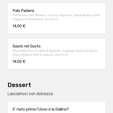
Pala Padana
Pomodoro San Marzano, Cipolla, Peperoni, Grana Padano DOP,
Origano di Pantelleria, Olio E.V.O.
14.00 €
Sauris nel Gusto
Mozzarella Fior di Latte di Agerola, Asparagi, Speck di Sauris,
Grana Padano DOP in cottura, Olio E.V.O.
14.00 €
Dessert
Lasciamoci con dolcezza
E' nato prima l'Uovo o la Gallina?