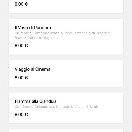
8.00 €
Il Vaso di Pandora
Crumble al Lampone senza glutine, Pistacchio di Bronte e
Bavarese al Latte Vegetale
8.00 €
Viaggio al Cinema
8.00 €
Fiamma alla Gianduia
Con Cocco Ghiacciato e Crumble di Arachidi Salati
8.00 €