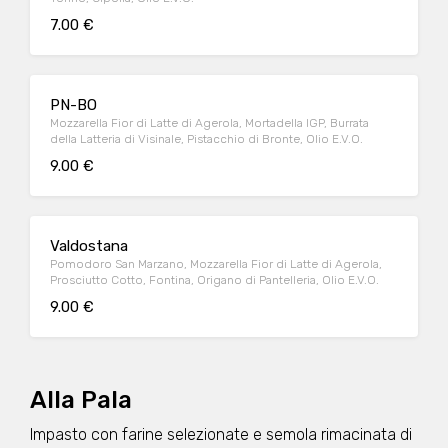
7.00 €
PN-BO
Mozzarella Fior di Latte di Agerola, Mortadella IGP, Burrata
della Latteria di Visinale, Pistacchio di Bronte, Olio E.V.O.
9.00 €
Valdostana
Pomodoro San Marzano, Mozzarella Fior di Latte di Agerola,
Prosciutto Cotto, Fontina, Origano di Pantelleria, Olio E.V.O.
9.00 €
Alla Pala
Impasto con farine selezionate e semola rimacinata di