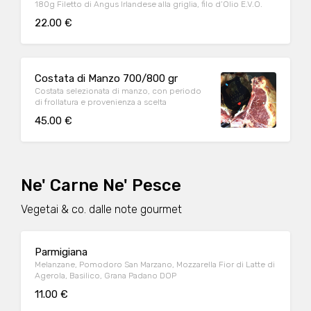
180g Filetto di Angus Irlandese alla griglia, filo d’Olio E.V.O.
22.00 €
Costata di Manzo 700/800 gr
Costata selezionata di manzo, con periodo
di frollatura e provenienza a scelta
45.00 €
Ne' Carne Ne' Pesce
Vegetai & co. dalle note gourmet
Parmigiana
Melanzane, Pomodoro San Marzano, Mozzarella Fior di Latte di
Agerola, Basilico, Grana Padano DOP
11.00 €