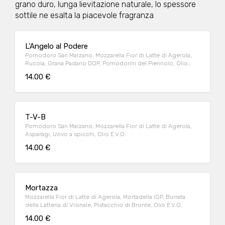
grano duro, lunga lievitazione naturale, lo spessore
sottile ne esalta la piacevole fragranza
L'Angelo al Podere
Pomodoro San Marzano, Mozzarella Fior di Latte di Agerola,
Rucola, Grana Padano DOP, Pomodorini del Piennolo, Olio
E.V.O.
14.00 €
T-V-B
Pomodoro San Marzano, Mozzarella Fior di Latte di Agerola,
Asparagi, Uovo a spicchi, Olio E.V.O.
14.00 €
Mortazza
Mozzarella Fior di Latte di Agerola, Mortadella IGP, Burrata
della Latteria di Visinale, Pistacchio di Bronte, Olio E.V.O.
14.00 €