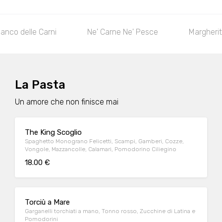
co delle Carni
Ne' Carne Ne' Pesce
Margherita 
La Pasta
Un amore che non finisce mai
The King Scoglio
Spaghetto Monograno Felicetti, Scampi, Gamberi, Cozze,
Vongole, Mazzancolle, Calamari, Pomodorino Ciliegino
18.00 €
Torciù a Mare
Garganelli torchiati a mano, Tonno rosso, Zucchine di Latina e
Pomodorini