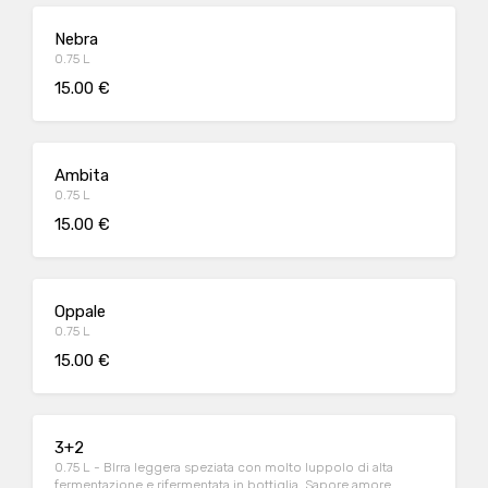
Nebra
0.75 L
15.00 €
Ambita
0.75 L
15.00 €
Oppale
0.75 L
15.00 €
3+2
0.75 L - BIrra leggera speziata con molto luppolo di alta
fermentazione e rifermentata in bottiglia. Sapore amore