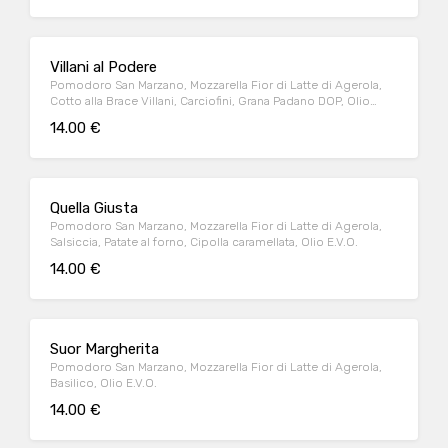
Villani al Podere
Pomodoro San Marzano, Mozzarella Fior di Latte di Agerola,
Cotto alla Brace Villani, Carciofini, Grana Padano DOP, Olio
E.V.O.
14.00 €
Quella Giusta
Pomodoro San Marzano, Mozzarella Fior di Latte di Agerola,
Salsiccia, Patate al forno, Cipolla caramellata, Olio E.V.O.
14.00 €
Suor Margherita
Pomodoro San Marzano, Mozzarella Fior di Latte di Agerola,
Basilico, Olio E.V.O.
14.00 €