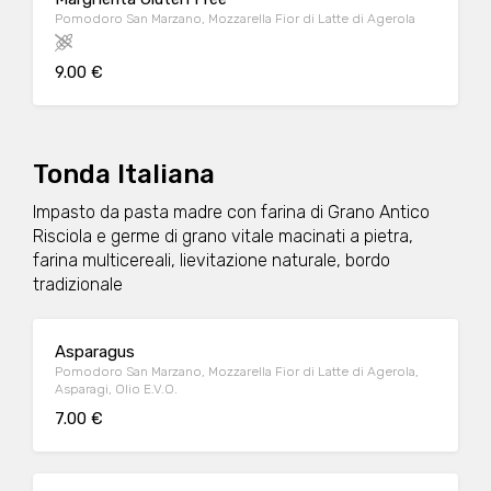
Pomodoro San Marzano, Mozzarella Fior di Latte di Agerola
9.00 €
Tonda Italiana
Impasto da pasta madre con farina di Grano Antico
Risciola e germe di grano vitale macinati a pietra,
farina multicereali, lievitazione naturale, bordo
tradizionale
Asparagus
Pomodoro San Marzano, Mozzarella Fior di Latte di Agerola,
Asparagi, Olio E.V.O.
7.00 €