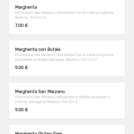
Margherita
Pomodoro San Marzano, Mozzarella Fior di Latte di Agerola,
Basilico, Olio E.V.O.
7.00 €
Margherita con Bufala
Pomodoro San Marzano, Mozzarella Fior di Latte di Agerola,
Mozzarella di Bufala Campana, Basilico, Olio E.V.O.
9.00 €
Margherita San Marzano
Pomodoro San Marzano, Mozzarella di Bufala Campana in
cottura, perlage di Basilico, Olio E.V.O.
9.00 €
Margherita Gluten Free