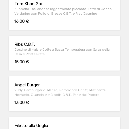
Tom Khan Gai
Zuppetta Thailandese leggermente piccante, Latte di Cocco,
Verdurine con Pollo di Bresse C.B.T. e Riso Jasmine
16.00 €
Ribs C.B.T.
Costine di Maiale Cotte a Bassa Temperatura con Salsa della
Casa e Patate Fritte
15.00 €
Angel Burger
200g Hamburger di Manzo, Pomodoro Confit, Misticanza,
Montasio, Guanciale e Cipolla C.B.T., Pane del Podere
13.00 €
Filetto alla Griglia