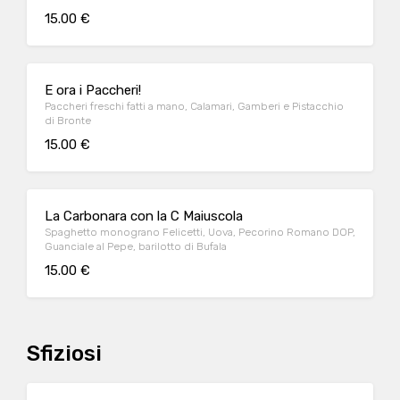
15.00 €
E ora i Paccheri!
Paccheri freschi fatti a mano, Calamari, Gamberi e Pistacchio
di Bronte
15.00 €
La Carbonara con la C Maiuscola
Spaghetto monograno Felicetti, Uova, Pecorino Romano DOP,
Guanciale al Pepe, barilotto di Bufala
15.00 €
Sfiziosi