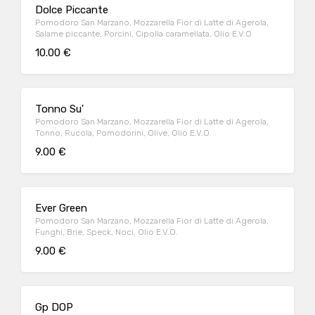
Dolce Piccante
Pomodoro San Marzano, Mozzarella Fior di Latte di Agerola,
Salame piccante, Porcini, Cipolla caramellata, Olio E.V.O
10.00 €
Tonno Su'
Pomodoro San Marzano, Mozzarella Fior di Latte di Agerola,
Tonno, Rucola, Pomodorini, Olive, Olio E.V.O.
9.00 €
Ever Green
Pomodoro San Marzano, Mozzarella Fior di Latte di Agerola,
Funghi, Brie, Speck, Noci, Olio E.V.O.
9.00 €
Gp DOP