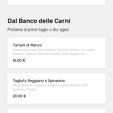
Dal Banco delle Carni
Proteine di primo taglio o dry aged
Tartare di Manzo
Tartare di Fassona Piemontese, Cipolla, Capperi, Acciughe,
Tabasco, Senape, Salsa Worcester, Olive Taggiasche
16.00 €
Tagliata Reggiano e Spinacino
180g carne di Scottona, scaglie di Grana Padano DOP,
Spinacino fresco
20.00 €