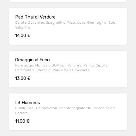
Pad Thai di Verdure
Carote, Zucchine, Spaghetti di Riso, Uova, Germogli di Soia,
Salsa Thai
14.00 €
Omaggio al Frico
Formaggio Montasio DOP con Panure al Panko, Cipolla
Caramellata, Crema di Mais e Mais Croccante
13.00 €
I 3 Hummus
Piselli, Ceci, Barbabietola, accompagnato da Focaccina del
Podere
11.00 €