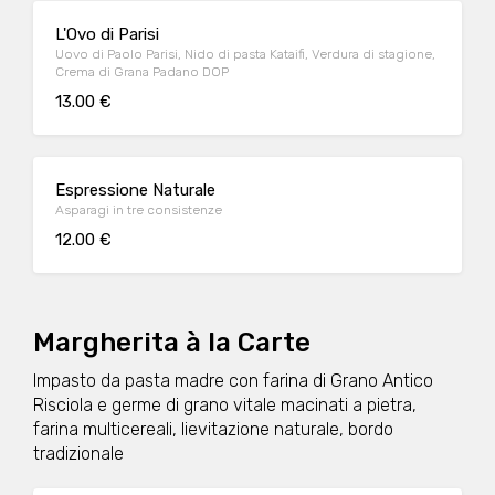
L'Ovo di Parisi
Uovo di Paolo Parisi, Nido di pasta Kataifi, Verdura di stagione,
Crema di Grana Padano DOP
13.00 €
Espressione Naturale
Asparagi in tre consistenze
12.00 €
Margherita à la Carte
Impasto da pasta madre con farina di Grano Antico
Risciola e germe di grano vitale macinati a pietra,
farina multicereali, lievitazione naturale, bordo
tradizionale