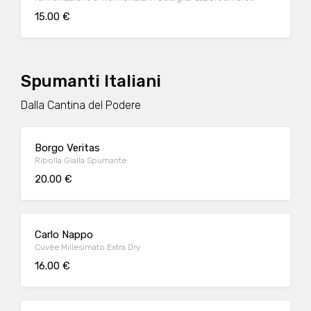
dovuto all'agrume sulla parte centrale della lingua, che lascia
15.00 €
pulita. La freschezza apportata dal coriandolo e dal luppolo
completa la sensazione della scorza d'arancia
Spumanti Italiani
Dalla Cantina del Podere
Borgo Veritas
Ribolla Gialla Spumante
20.00 €
Carlo Nappo
Cuvèe Millesimato Extra Dry
16.00 €