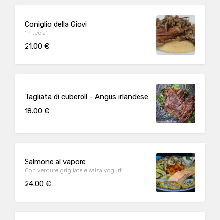
Coniglio della Giovi
‘in tecia’
21.00 €
Tagliata di cuberoll - Angus irlandese
18.00 €
Salmone al vapore
Con verdure grigliate e salsa yogurt
24.00 €