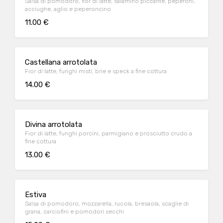
Salsa di pomodoro, fior di latte, salamino piccante, peperoni,
acciughe, aglio e peperoncino
11.00 €
Castellana arrotolata
Fior di latte, funghi misti, brie e speck a fine cottura
14.00 €
Divina arrotolata
Fior di latte, funghi porcini, parmigiano e prosciutto crudo a
fine cottura
13.00 €
Estiva
Salsa di pomodoro, mozzarella, rucola, bresaola, scaglie di
grana, carciofini e pomodori secchi