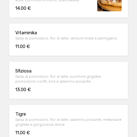
erbe, pomodorini confit, stracciatella
pugliese, fior di cappero e scaglie di
14.00 €
cioccolato fondente
Vitaminika
Salsa di pomodoro, fior di latte, verdure miste e parmigiano
11.00 €
Sfiziosa
Salsa di pomodoro, fior di latte, zucchine grigliate,
pomodorini confit, brie e salamino piccante
13.00 €
Tigre
Salsa di pomodoro, fior di latte, salamino piccante, melanzane
grigliate e gorgonzola dolce
11.00 €