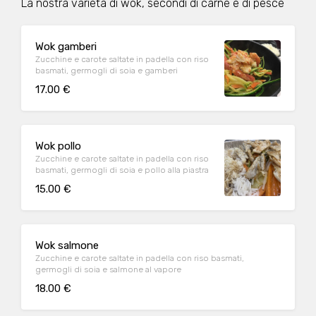
La nostra varietà di wok, secondi di carne e di pesce
Wok gamberi
Zucchine e carote saltate in padella con riso
basmati, germogli di soia e gamberi
17.00 €
Wok pollo
Zucchine e carote saltate in padella con riso
basmati, germogli di soia e pollo alla piastra
15.00 €
Wok salmone
Zucchine e carote saltate in padella con riso basmati,
germogli di soia e salmone al vapore
18.00 €