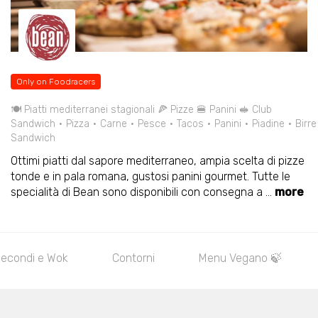
Only on Foodracers
🍽️ Piatti mediterranei stagionali 🍕 Pizze 🍔 Panini 🥪 Club
Sandwich
Pizza
Carne
Pesce
Tacos
Panini
Piadine
Birre
Sandwich
Ottimi piatti dal sapore mediterraneo, ampia scelta di pizze
tonde e in pala romana, gustosi panini gourmet. Tutte le
specialità di Bean sono disponibili con consegna a
...
more
econdi e Wok
Contorni
Menu Vegano 🍃