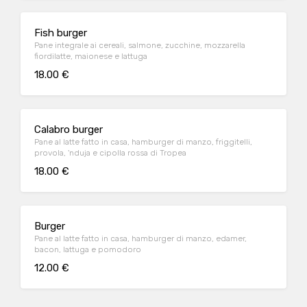
Fish burger
Pane integrale ai cereali, salmone, zucchine, mozzarella
fiordilatte, maionese e lattuga
18.00 €
Calabro burger
Pane al latte fatto in casa, hamburger di manzo, friggitelli,
provola, 'nduja e cipolla rossa di Tropea
18.00 €
Burger
Pane al latte fatto in casa, hamburger di manzo, edamer,
bacon, lattuga e pomodoro
12.00 €