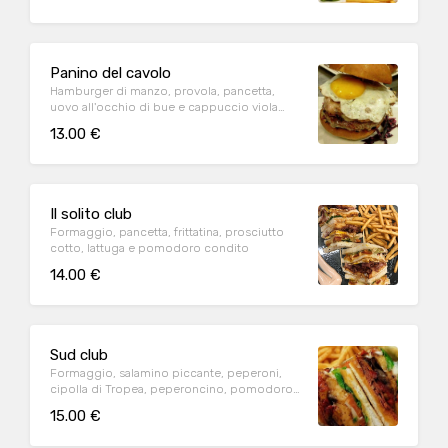
Panino del cavolo
Hamburger di manzo, provola, pancetta,
uovo all'occhio di bue e cappuccio viola
condito
13.00 €
Il solito club
Formaggio, pancetta, frittatina, prosciutto
cotto, lattuga e pomodoro condito
14.00 €
Sud club
Formaggio, salamino piccante, peperoni,
cipolla di Tropea, peperoncino, pomodoro
condito e lattuga
15.00 €