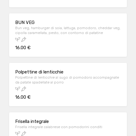
BUN VEG
Bun veg, hamburger di soia, lattuga, pomodoro, cheddar veg,
cipolla caramellata, pesto, con contorno di patatine
16.00 €
Polpettine di lenticchie
Polpettine di lenticchie al sugo di pomodoro accompagnate
da patate spadellate al porro
16.00 €
Frisella integrale
Frisella integrale calabrese con pomodorini conditi