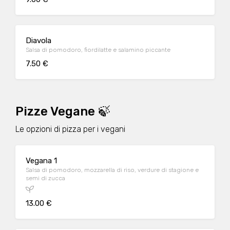
Diavola
Salsa di pomodoro, fiordilatte e salamino piccante
7.50 €
Pizze Vegane 🍃
Le opzioni di pizza per i vegani
Vegana 1
Salsa di pomodoro, mozzarella di riso, verdure di stagione e
semi di zucca
13.00 €