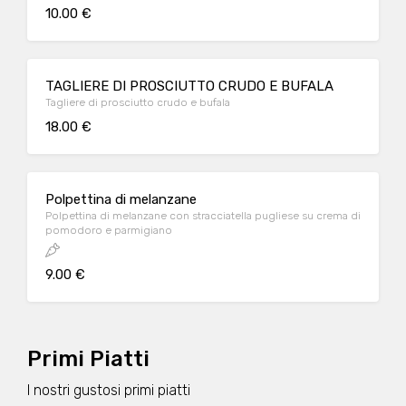
10.00 €
TAGLIERE DI PROSCIUTTO CRUDO E BUFALA
Tagliere di prosciutto crudo e bufala
18.00 €
Polpettina di melanzane
Polpettina di melanzane con stracciatella pugliese su crema di
pomodoro e parmigiano
9.00 €
Primi Piatti
I nostri gustosi primi piatti