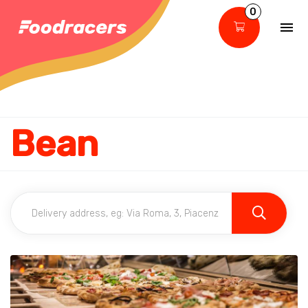
0
Bean