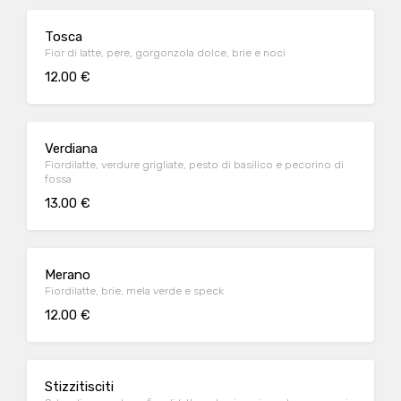
Tosca
Fior di latte, pere, gorgonzola dolce, brie e noci
12.00 €
Verdiana
Fiordilatte, verdure grigliate, pesto di basilico e pecorino di
fossa
13.00 €
Merano
Fiordilatte, brie, mela verde e speck
12.00 €
Stizzitisciti