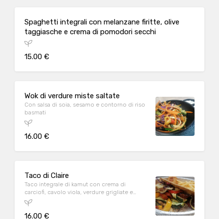
Spaghetti integrali con melanzane firitte, olive
taggiasche e crema di pomodori secchi
15.00 €
Wok di verdure miste saltate
Con salsa di soia, sesamo e contorno di riso
basmati
16.00 €
Taco di Claire
Taco integrale di kamut con crema di
carciofi, cavolo viola, verdure grigliate e
pomodorini confit con contorno di fagioli
con cipolla e patatine fritte
16.00 €