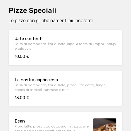
Pizze Speciali
Le pizze con gli abbinamenti più ricercati
Jate cuntent!
Salsa di pomodoro, fior di latte, cipolla rossa di Tropea, ‘nduja
e salsiccia
10.00 €
La nostra capricciosa
Salsa di pomodoro, fior di latte, prosciutto cotto, funghi,
crema di carciofi, salamino e brie
13.00 €
Bean
Fiordilatte, prosciutto cotto aromatizzato alle