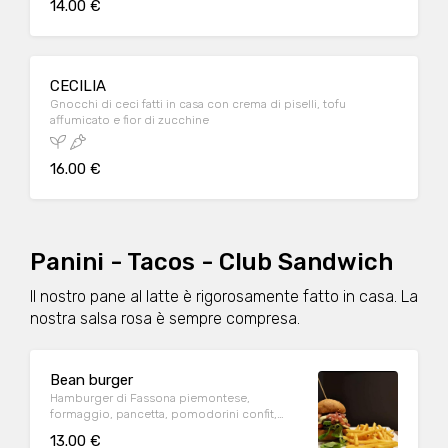
14.00 €
CECILIA
Gnocchi di ceci fatti in casa con crema di piselli, tofu
affumicato e fior di zucchine
16.00 €
Panini - Tacos - Club Sandwich
Il nostro pane al latte è rigorosamente fatto in casa. La
nostra salsa rosa è sempre compresa.
Bean burger
Hamburger di Fassona piemontese,
formaggio, pancetta, pomodorini confit,
valeriana e salsa di mayo e senape
13.00 €