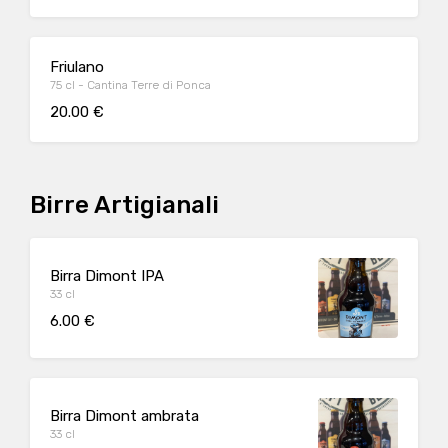
Friulano
75 cl - Cantina Terre di Ponca
20.00 €
Birre Artigianali
Birra Dimont IPA
33 cl
6.00 €
Birra Dimont ambrata
33 cl