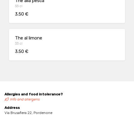
The alla pesca
33 cl
3.50 €
The al limone
33 cl
3.50 €
Allergies and food intolerance?
Info and allergens
Address
Via Brusafiera 22, Pordenone