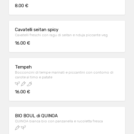
8.00 €
Cavatelli seitan spicy
Cavatelli freschi con ragu di seitan e nduja piccante veg
16.00 €
Tempeh
Bocconcini di tempe marinati e piccantini con contorno di
carote al timo e patate
16.00 €
BIO BOUL di QUINOA
QUINOA bianca bio con panzanella e rucoletta fresca