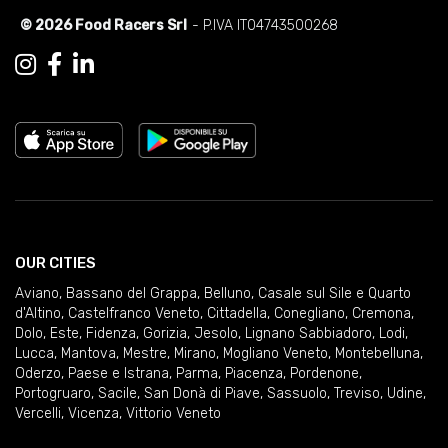
© 2026 Food Racers Srl
- P.IVA IT04743500268
OUR CITIES
Aviano
,
Bassano del Grappa
,
Belluno
,
Casale sul Sile e Quarto
d'Altino
,
Castelfranco Veneto
,
Cittadella
,
Conegliano
,
Cremona
,
Dolo
,
Este
,
Fidenza
,
Gorizia
,
Jesolo
,
Lignano Sabbiadoro
,
Lodi
,
Lucca
,
Mantova
,
Mestre
,
Mirano
,
Mogliano Veneto
,
Montebelluna
,
Oderzo
,
Paese e Istrana
,
Parma
,
Piacenza
,
Pordenone
,
Portogruaro
,
Sacile
,
San Donà di Piave
,
Sassuolo
,
Treviso
,
Udine
,
Vercelli
,
Vicenza
,
Vittorio Veneto