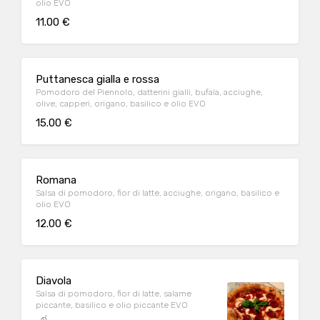
olio EVO
11.00 €
Puttanesca gialla e rossa
Pomodoro del Piennolo, datterini gialli, bufala, acciughe,
olive, capperi, origano, basilico e olio EVO
15.00 €
Romana
Salsa di pomodoro, fior di latte, acciughe, origano, basilico e
olio EVO
12.00 €
Diavola
Salsa di pomodoro, fior di latte, salame
piccante, basilico e olio piccante EVO