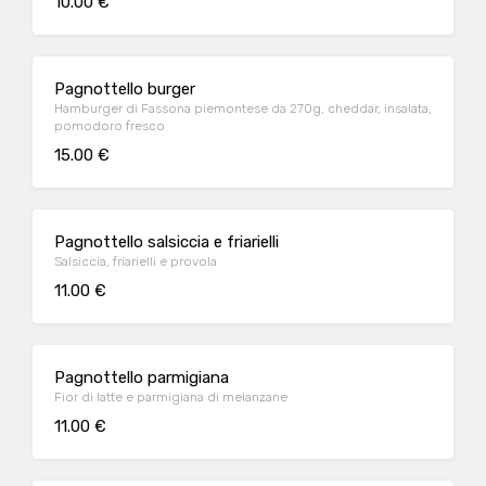
10.00 €
Pagnottello burger
Hamburger di Fassona piemontese da 270g, cheddar, insalata,
pomodoro fresco
15.00 €
Pagnottello salsiccia e friarielli
Salsiccia, friarielli e provola
11.00 €
Pagnottello parmigiana
Fior di latte e parmigiana di melanzane
11.00 €