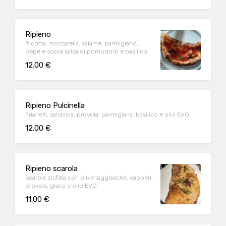
Ripieno
Ricotta, mozzarella, salame, parmigiano,
pepe e sopra salsa di pomodoro e basilico
12.00 €
Ripieno Pulcinella
Friarielli, salsiccia, provola, parmigiana, basilico e olio EVO
12.00 €
Ripieno scarola
Scarola stufata con olive taggiasche, capperi,
provola, grana e olio EVO
11.00 €