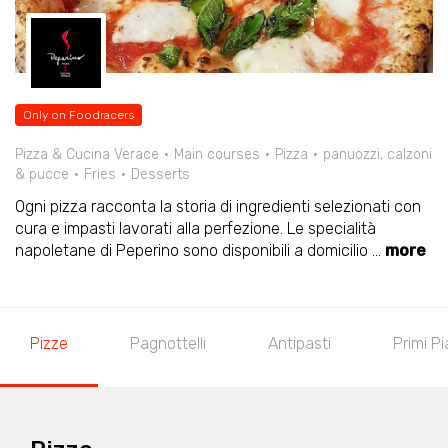
Only on Foodracers
Pizza & Cucina Verace
Main courses
Pizza
panuozzi, calzoni
& pucce
Fries
Desserts
Ogni pizza racconta la storia di ingredienti selezionati con
cura e impasti lavorati alla perfezione. Le specialità
napoletane di Peperino sono disponibili a domicilio
...
more
Pizze
Pagnottelli
Antipasti
Primi Pi