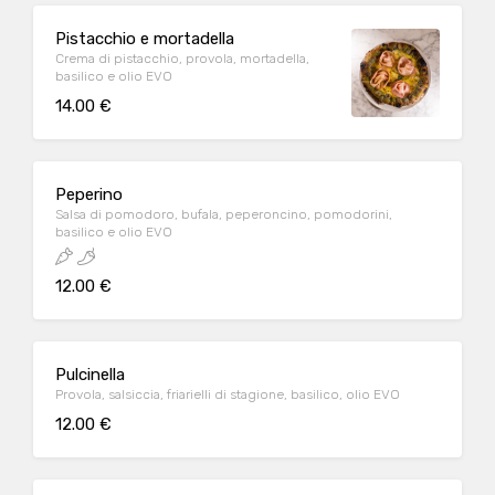
Pistacchio e mortadella
Crema di pistacchio, provola, mortadella,
basilico e olio EVO
14.00 €
Peperino
Salsa di pomodoro, bufala, peperoncino, pomodorini,
basilico e olio EVO
12.00 €
Pulcinella
Provola, salsiccia, friarielli di stagione, basilico, olio EVO
12.00 €