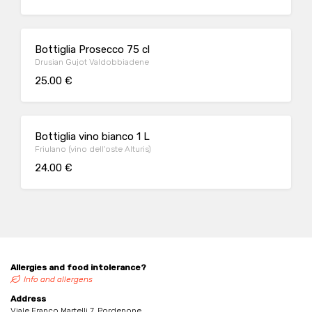
Bottiglia Prosecco 75 cl
Drusian Gujot Valdobbiadene
25.00 €
Bottiglia vino bianco 1 L
Friulano (vino dell'oste Alturis)
24.00 €
Allergies and food intolerance?
Info and allergens
Address
Viale Franco Martelli 7, Pordenone