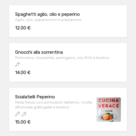
Spaghetti aglio, olio e peperino
Aglio, olio, peperoncino e prezzemolo
12.00 €
Gnocchi alla sorrentina
Pomodoro, mozzarella, parmigiano, olio EVO e basilico
14.00 €
Scialatielli Peperino
Pasta fresca con pomodoro datterino, ricotta
affumicata grattugiata e basilico
15.00 €