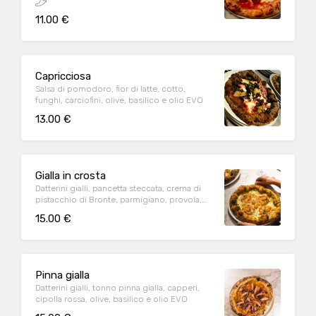
11.00 €
Capricciosa
Salsa di pomodoro, fior di latte, cotto,
funghi, carciofini, olive, basilico e olio EVO
13.00 €
Gialla in crosta
Datterini gialli, pancetta steccata, crema di
pistacchio di Bronte, parmigiano, provola,
basilico e olio EVO
15.00 €
Pinna gialla
Datterini gialli, tonno pinna gialla, capperi,
cipolla rossa, olive, basilico e olio EVO