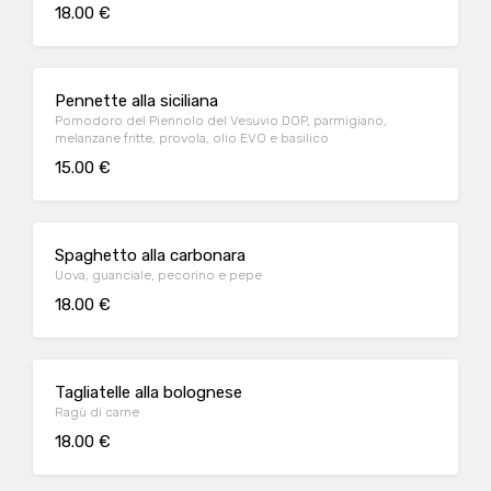
18.00 €
Pennette alla siciliana
Pomodoro del Piennolo del Vesuvio DOP, parmigiano,
melanzane fritte, provola, olio EVO e basilico
15.00 €
Spaghetto alla carbonara
Uova, guanciale, pecorino e pepe
18.00 €
Tagliatelle alla bolognese
Ragù di carne
18.00 €