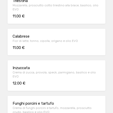
Triestina
Mozzarella, prosciutto cotto triestino alla brace, basilico, olio
EVO
11.00 €
Calabrese
Fior di latte, tonno, cipolla, origano e olio EVO
11.00 €
Inzuccata
Crema di zucca, provola, speck, parmigiano, basilico e olio
EVO
12.00 €
Funghi porcini e tartufo
Crema di funghi porcini e tartufo, mozzarella, prosciutto
crudo, basilico e olio EVO