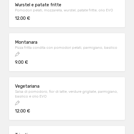
Wurstel e patate fritte
Pomodori pelati, mozzarella, wurstel, patate fritte, olio EVO
12.00 €
Montanara
Pizza fritta condita con pomodori pelati, parmigiano, basilico
9.00 €
Vegetariana
Salsa di pomodoro, fior di latte, verdure grigliate, parmigiano,
basilico e olio EVO
12.00 €