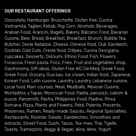
OUR RESTAURANT OFFERINGS
Cioccolato
,
Hamburger
,
Bruschette
,
Gluten free
,
Cucina
Vietnamita
,
Taglieri
,
Kebab
,
Pop Corn
,
Alcoholic Beverages
,
Arabian Food
,
Arancini
,
Bagels
,
Bakery
,
Balcanic Food
,
Bavarian
Cuisine
,
Beer
,
Bread
,
Breakfast
,
Breakfast
,
Brunch
,
Bubble Tea
,
Butcher
,
Ceste Natalizie
,
Cheese
,
Chinese food
,
Club Sandwich
,
Cocktail
,
Cold Cuts
,
Creole food
,
Crêpes
,
Cucina Georgiana
,
cupcakes
,
Desserts
,
Dolciumi
,
Ethnic Food
,
Fish
,
Flowers
,
Focaccia
,
Fresh pasta
,
Frico
,
Fries
,
Fruit and vegetables shop
,
Gastronomy
,
Gift ideas
,
Gluten Free AIC Certified
,
Greek Food
,
Greek Food
,
Grocery
,
Gua bao
,
Ice cream
,
Indian food
,
Japanese
,
Korean Food
,
Latin cuisine
,
Laundry
,
Laundry
,
Lebanese cuisine
,
Local food
,
Main courses
,
Meat
,
Meatballs
,
Mexican Cuisine
,
Montaditos y Tapas
,
Moroccan Food
,
Paella
,
panuozzi, calzoni &
pucce
,
Panzerotti
,
Pastry
,
Philippines Food
,
Piadine
,
Pinsa
Romana
,
Pizza
,
Plants and Flowers
,
Pokè
,
Polenta
,
Presents
,
Preserves
,
Ramen
,
Ready-made Sauces
,
Regional Specialties
,
Restaurants
,
Rooster
,
Salads
,
Sandwiches
,
Smoothies and
extracts
,
Street Food
,
Sushi
,
Tacos
,
Tex-mex
,
Thai
,
Tigelle
,
Toasts
,
Tramezzino
,
Veggy & Vegan
,
Wine
,
Wine
,
Yogurt