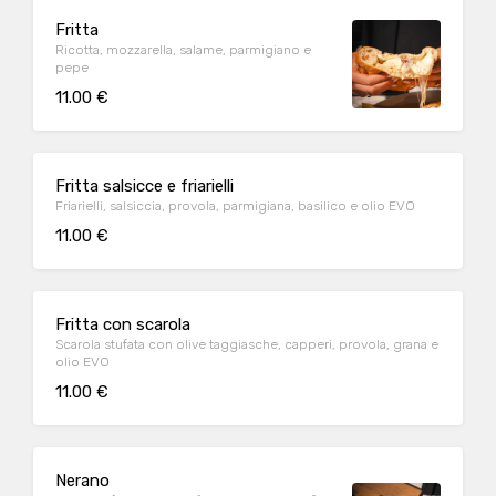
Fritta
Ricotta, mozzarella, salame, parmigiano e
pepe
11.00 €
Fritta salsicce e friarielli
Friarielli, salsiccia, provola, parmigiana, basilico e olio EVO
11.00 €
Fritta con scarola
Scarola stufata con olive taggiasche, capperi, provola, grana e
olio EVO
11.00 €
Nerano