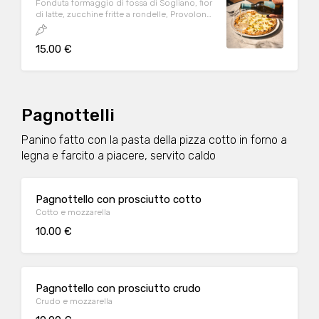
Fonduta formaggio di fossa di Sogliano, fior
di latte, zucchine fritte a rondelle, Provolone
del Monaco, menta fresca, formaggio e olio
EVO
15.00 €
Pagnottelli
Panino fatto con la pasta della pizza cotto in forno a
legna e farcito a piacere, servito caldo
Pagnottello con prosciutto cotto
Cotto e mozzarella
10.00 €
Pagnottello con prosciutto crudo
Crudo e mozzarella