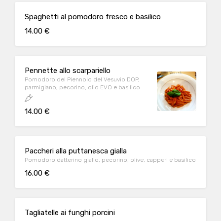
Spaghetti al pomodoro fresco e basilico
14.00 €
Pennette allo scarpariello
Pomodoro del Piennolo del Vesuvio DOP,
parmigiano, pecorino, olio EVO e basilico
14.00 €
Paccheri alla puttanesca gialla
Pomodoro datterino giallo, pecorino, olive, capperi e basilico
16.00 €
Tagliatelle ai funghi porcini