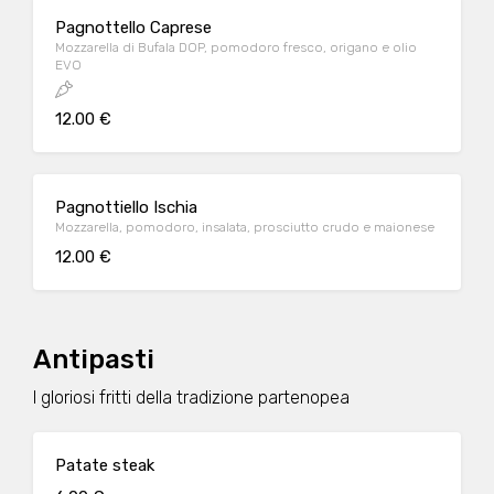
Pagnottello Caprese
Mozzarella di Bufala DOP, pomodoro fresco, origano e olio
EVO
12.00 €
Pagnottiello Ischia
Mozzarella, pomodoro, insalata, prosciutto crudo e maionese
12.00 €
Antipasti
I gloriosi fritti della tradizione partenopea
Patate steak