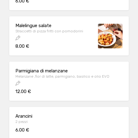
6.00 €
Malelingue salate
Straccetti di pizza fritti con pomodorini
8.00 €
Parmigiana di melanzane
Melanzane ,fior di latte, parmigiano, basilico e olio EVO
12.00 €
Arancini
2 pezzi
6.00 €