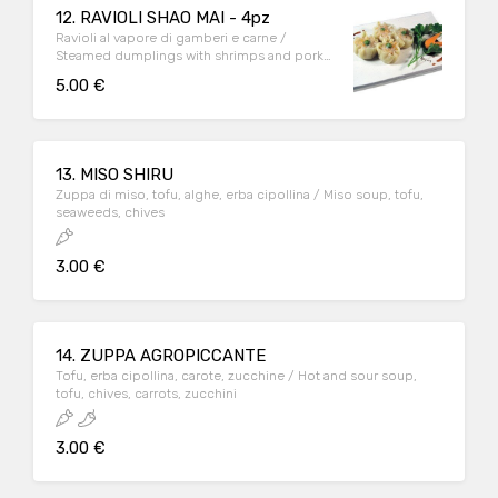
12. RAVIOLI SHAO MAI - 4pz
Ravioli al vapore di gamberi e carne /
Steamed dumplings with shrimps and pork
meat
5.00 €
13. MISO SHIRU
Zuppa di miso, tofu, alghe, erba cipollina / Miso soup, tofu,
seaweeds, chives
3.00 €
14. ZUPPA AGROPICCANTE
Tofu, erba cipollina, carote, zucchine / Hot and sour soup,
tofu, chives, carrots, zucchini
3.00 €