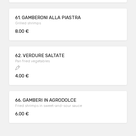
61. GAMBERONI ALLA PIASTRA
Grilled shrimps
8.00 €
62. VERDURE SALTATE
Pan fried vegetables
4.00 €
66. GAMBERI IN AGRODOLCE
Fried shrimps in sweet-and-sour sauce
6.00 €