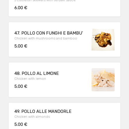
3 cuttlefish skewers with teriyaki sauce
6.00 €
47. POLLO CON FUNGHI E BAMBU'
Chicken with mushrooms and bamboo
5.00 €
48. POLLO AL LIMONE
Chicken with lemon
5.00 €
49. POLLO ALLE MANDORLE
Chicken with almonds
5.00 €