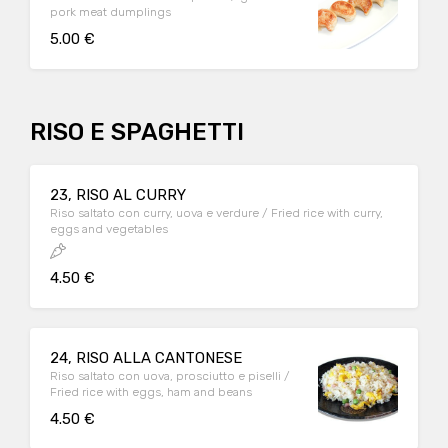
pork meat dumplings
5.00 €
RISO E SPAGHETTI
23, RISO AL CURRY
Riso saltato con curry, uova e verdure / Fried rice with curry,
eggs and vegetables
4.50 €
24, RISO ALLA CANTONESE
Riso saltato con uova, prosciutto e piselli /
Fried rice with eggs, ham and beans
4.50 €