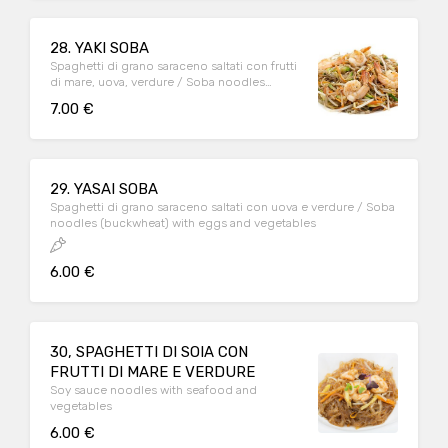
28. YAKI SOBA
Spaghetti di grano saraceno saltati con frutti
di mare, uova, verdure / Soba noodles
(buckwheat) with seafood, eggs, vegetables
7.00 €
29. YASAI SOBA
Spaghetti di grano saraceno saltati con uova e verdure / Soba
noodles (buckwheat) with eggs and vegetables
6.00 €
30, SPAGHETTI DI SOIA CON
FRUTTI DI MARE E VERDURE
Soy sauce noodles with seafood and
vegetables
6.00 €