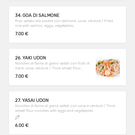
34. GOA DI SALMONE
Riso saltato alla piastra con salmone, uova, verdure / Fried
rice with salmon, eggs, vegetables
7.00 €
26. YAKI UDON
Noodles di farina di grano saltati con frutti di
mare, uova, verdure / Thick wheat flour
noodles with seafood, eggs, vegetables
7.00 €
27. YASAI UDON
Noodles di farina di grano saltati con uova e verdure / Thick
wheat flour noodles with eggs and vegetables
6.00 €