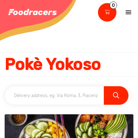
0
Pokè Yokoso