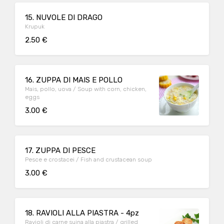
15. NUVOLE DI DRAGO
Krupuk
2.50 €
16. ZUPPA DI MAIS E POLLO
Mais, pollo, uova / Soup with corn, chicken,
eggs
3.00 €
17. ZUPPA DI PESCE
Pesce e crostacei / Fish and crustacean soup
3.00 €
18. RAVIOLI ALLA PIASTRA - 4pz
Ravioli di carne suina alla piastra / grilled