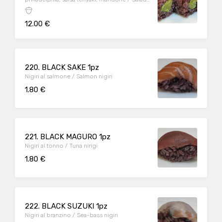
cucumber, avocado, oshinko, philadelphia,
teriyaki sauce, almonds
12.00 €
220. BLACK SAKE 1pz
Nigiri al salmone / Salmon nigiri
1.80 €
221. BLACK MAGURO 1pz
Nigiri al tonno / Tuna nirigi
1.80 €
222. BLACK SUZUKI 1pz
Nigiri al branzino / Sea-bass nigiri