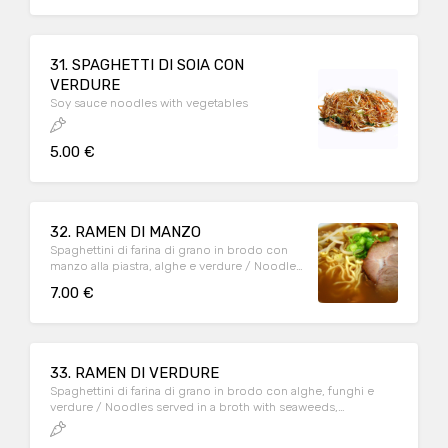
31. SPAGHETTI DI SOIA CON
VERDURE
Soy sauce noodles with vegetables
5.00 €
32. RAMEN DI MANZO
Spaghettini di farina di grano in brodo con
manzo alla piastra, alghe e verdure / Noodles
served in a broth with beaf meat, seaweeds
7.00 €
and vegetables
33. RAMEN DI VERDURE
Spaghettini di farina di grano in brodo con alghe, funghi e
verdure / Noodles served in a broth with seaweeds,
mushrooms and vegetables