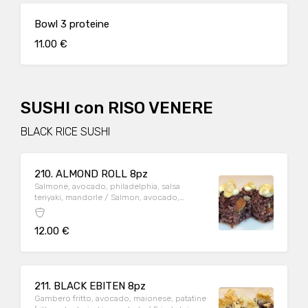
Bowl 3 proteine
11.00 €
SUSHI con RISO VENERE
BLACK RICE SUSHI
210. ALMOND ROLL 8pz
Salmone, avocado, philadelphia, salsa
teriyaki, mandorle / Salmon, avocado,
philadelphia, teriyaki sauce, almonds
12.00 €
211. BLACK EBITEN 8pz
Gambero fritto, avocado, maionese, patatine