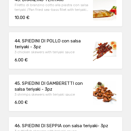
Filetto di branzino cotto alla piastra con salsa
teriyaki /Pan fried sea-bass fillet with teriyaki
sauce
10.00 €
44. SPIEDINI DI POLLO con salsa
teriyaki - 3pz
3 chicken skewers with teriyaki sauce
6.00 €
45. SPIEDINI DI GAMBERETTI con
salsa teriyaki - 3pz
3 shrimps skewers with teriyaki sauce
6.00 €
46. SPIEDINI DI SEPPIA con salsa teriyaki- 3pz