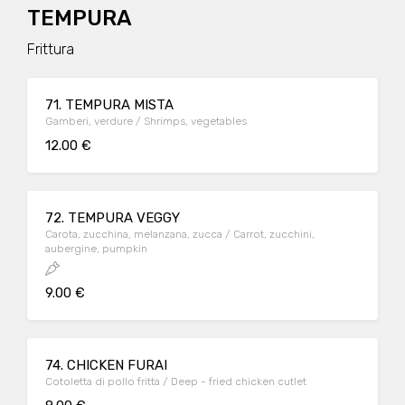
TEMPURA
Frittura
71. TEMPURA MISTA
Gamberi, verdure / Shrimps, vegetables
12.00 €
72. TEMPURA VEGGY
Carota, zucchina, melanzana, zucca / Carrot, zucchini,
aubergine, pumpkin
9.00 €
74. CHICKEN FURAI
Cotoletta di pollo fritta / Deep - fried chicken cutlet