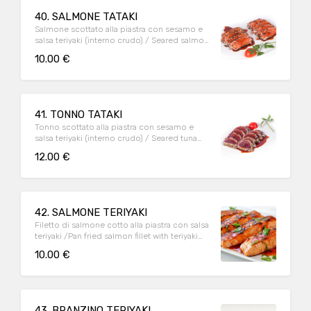
40. SALMONE TATAKI
Salmone scottato alla piastra con sesamo e
salsa teriyaki (interno crudo) / Seared salmon
with sesame and teriyaki sauce (raw inside)
10.00 €
41. TONNO TATAKI
Tonno scottato alla piastra con sesamo e
salsa teriyaki (interno crudo) / Seared tuna
with sesame and teriyaki sauce (raw inside)
12.00 €
42. SALMONE TERIYAKI
Filetto di salmone cotto alla piastra con salsa
teriyaki /Pan fried salmon fillet with teriyaki
sauce
10.00 €
43. BRANZINO TERIYAKI