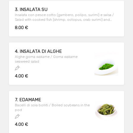
3. INSALATA SU
Insalata con pesce cotto (gambero, polipo, surimi) e salsa /
Salad with cooked fish (shrimp, octopus, crab surimi) and
sauce
8.00 €
4. INSALATA DI ALGHE
Alghe goma wakame / Goma wakame
seaweed salad
4.00 €
7. EDAMAME
Bacelli di soia bolliti / Boiled soybeans in the
pod
4.00 €