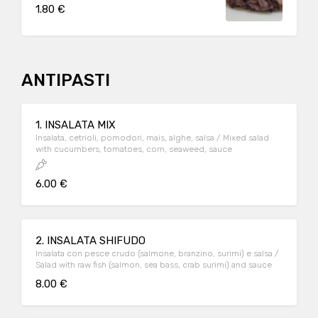
1.80 €
ANTIPASTI
1. INSALATA MIX
Insalata, cetrioli, pomodori, mais, alghe, salsa / Mixed salad
with cucumbers, tomatoes, corn, seaweed, sauce
6.00 €
2. INSALATA SHIFUDO
Insalata con pesce crudo (salmone, branzino, surimi) e salsa /
Salad with raw fish (salmon, sea bass, crab surimi) and sauce
8.00 €