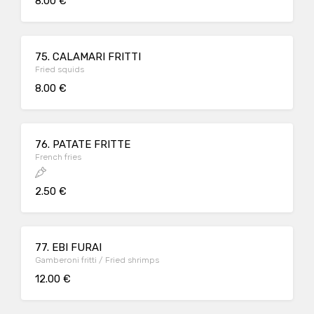
8.00 €
75. CALAMARI FRITTI
Fried squids
8.00 €
76. PATATE FRITTE
French fries
2.50 €
77. EBI FURAI
Gamberoni fritti / Fried shrimps
12.00 €