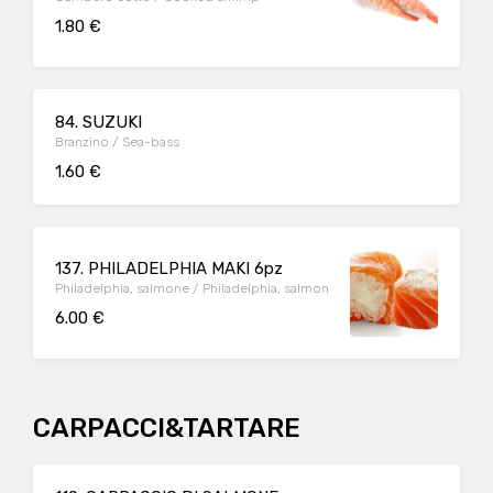
1.80 €
84. SUZUKI
Branzino / Sea-bass
1.60 €
137. PHILADELPHIA MAKI 6pz
Philadelphia, salmone / Philadelphia, salmon
6.00 €
CARPACCI&TARTARE