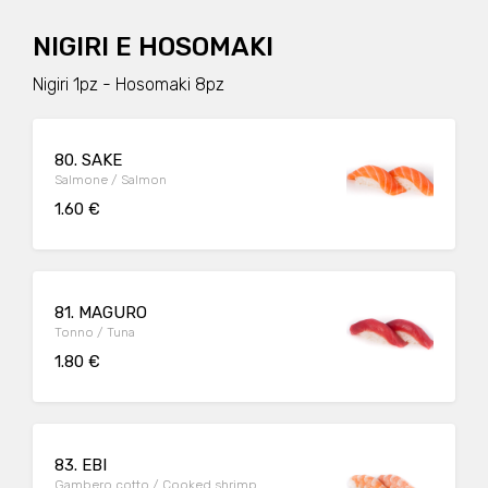
NIGIRI E HOSOMAKI
Nigiri 1pz - Hosomaki 8pz
80. SAKE
Salmone / Salmon
1.60 €
81. MAGURO
Tonno / Tuna
1.80 €
83. EBI
Gambero cotto / Cooked shrimp