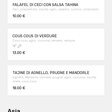
FALAFEL DI CECI CON SALSA TAHINA
Ceci, prezzemolo, cipolla, aglio, sesamo, cumino, coriandolo
10.00 €
COUS COUS DI VERDURE
Cous cous, aglio, curcuma, zenzero, verdure
13.00 €
TAJINE DI AGNELLO, PRUGNE E MANDORLE
Agnello, Mandorle, cannella, prugne, aglio, curcuma, cipolla,
miele, cous cous
18.00 €
Asia