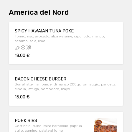
America del Nord
SPICY HAWAIAN TUNA POKE
Tonno, riso, avocado, alga wakame, cipollotto, mango,
sesamo, soia, lime
18.00 €
BACON CHEESE BURGER
Bun al latte, hamburger di manzo 200gr, formaggio, pancetta,
cipolla, lattuga, pomodoro, mayo
15.00 €
PORK RIBS
Costine di suino, salsa barbecue, paprika,
aglio, cumino, patate al forno