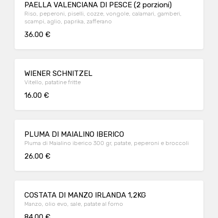
PAELLA VALENCIANA DI PESCE (2 porzioni)
Riso, peperoni, piselli, cozze, vongole, calamari, gamberi,
scampi, aglio, paprika, zafferano
36.00 €
WIENER SCHNITZEL
Vitello, patatine fritte
16.00 €
PLUMA DI MAIALINO IBERICO
Pluma di Maialino iberico 300 gr, patate, peperoni e broccoli
26.00 €
COSTATA DI MANZO IRLANDA 1,2KG
Manzo, olio evo, sale, patate al forno
84.00 €