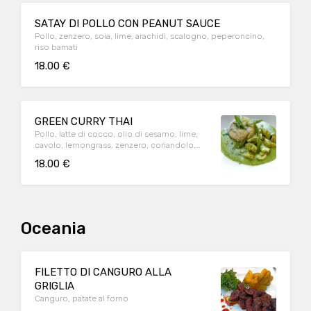
SATAY DI POLLO CON PEANUT SAUCE
Pollo, zenzero, soia, lime, arachidi, scalogno, peperoncino,
riso bamati
18.00 €
GREEN CURRY THAI
Pollo, latte di cocco, olio di sesamo, lime,
cavolo, lemongrass, zenzero, coriandolo,
foglie di kaffir, riso basmati
18.00 €
Oceania
FILETTO DI CANGURO ALLA
GRIGLIA
Canguro, patate al forno