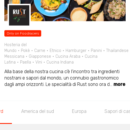
Only on Foodracers
Hosteria del
Mundo
Pokè
Carne
Etnico
Hamburger
Panini
Thailandese
Messicana
Giapponese
Cucina Araba
Cucina
Latina
Paella
Vini
Cucina Indiana
Alla base della nostra cucina c’è l’incontro tra ingredienti
nostrani e sapori dal mondo, un connubio gastronomico
dagli ampi orizzonti. Le specialità di Rust sono ora d
...
more
rd
America del sud
Europa
Sapori di ca