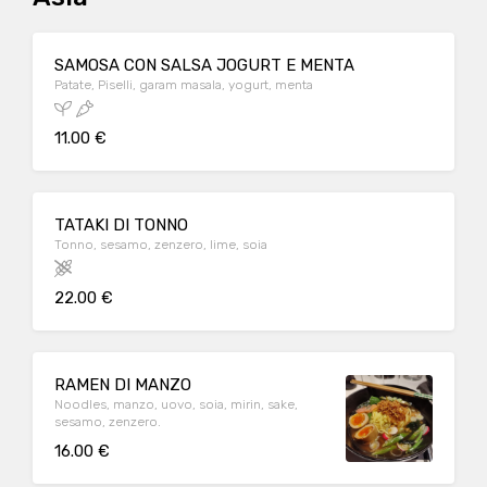
SAMOSA CON SALSA JOGURT E MENTA
Patate, Piselli, garam masala, yogurt, menta
11.00 €
TATAKI DI TONNO
Tonno, sesamo, zenzero, lime, soia
22.00 €
RAMEN DI MANZO
Noodles, manzo, uovo, soia, mirin, sake,
sesamo, zenzero.
16.00 €