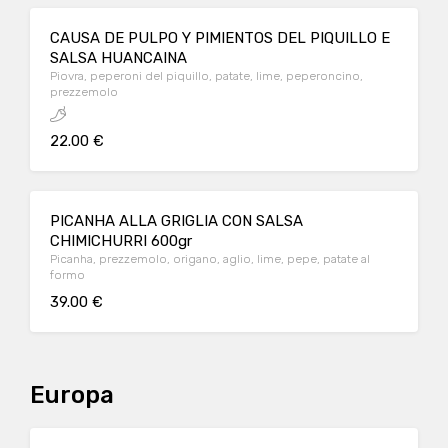
CAUSA DE PULPO Y PIMIENTOS DEL PIQUILLO E
SALSA HUANCAINA
Piovra, peperoni del piquillo, patate, lime, peperoncino,
prezzemolo
22.00 €
PICANHA ALLA GRIGLIA CON SALSA
CHIMICHURRI 600gr
Picanha, prezzemolo, origano, aglio, lime, pepe, patate al
formo
39.00 €
Europa