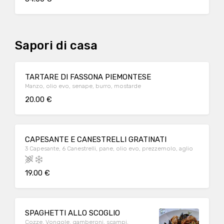
Sapori di casa
TARTARE DI FASSONA PIEMONTESE
Manzo, olio evo, senape, burro, mostarde
20.00 €
CAPESANTE E CANESTRELLI GRATINATI
3 Capesante, 6 Canestrelli, pane, olio evo, prezzemolo, aglio
19.00 €
SPAGHETTI ALLO SCOGLIO
Cozze, Vongole, gamberoni, scampi,