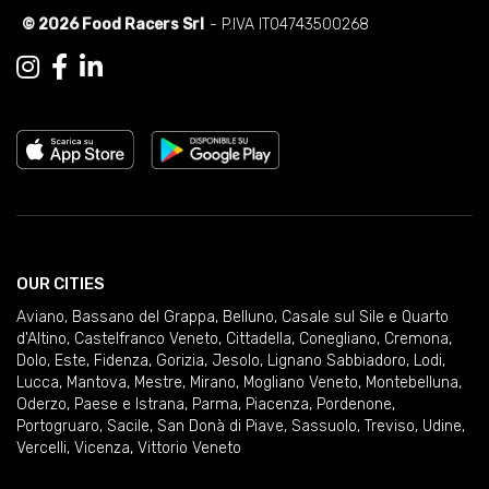
© 2026 Food Racers Srl
- P.IVA IT04743500268
OUR CITIES
Aviano
,
Bassano del Grappa
,
Belluno
,
Casale sul Sile e Quarto
d'Altino
,
Castelfranco Veneto
,
Cittadella
,
Conegliano
,
Cremona
,
Dolo
,
Este
,
Fidenza
,
Gorizia
,
Jesolo
,
Lignano Sabbiadoro
,
Lodi
,
Lucca
,
Mantova
,
Mestre
,
Mirano
,
Mogliano Veneto
,
Montebelluna
,
Oderzo
,
Paese e Istrana
,
Parma
,
Piacenza
,
Pordenone
,
Portogruaro
,
Sacile
,
San Donà di Piave
,
Sassuolo
,
Treviso
,
Udine
,
Vercelli
,
Vicenza
,
Vittorio Veneto