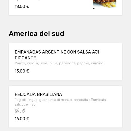
18.00 €
America del sud
EMPANADAS ARGENTINE CON SALSA AJI
PICCANTE
Manzo, cipolla, uova, olive, peperone, paprika, cumino
13.00 €
FEIJOADA BRASILIANA
Fagioli, lingua, guancette di manzo, pancetta affumicata,
salsicce, riso,
16.00 €