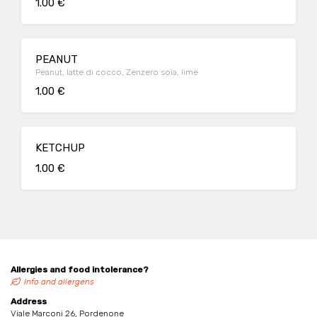
1.00 €
PEANUT
Peanut, latte di cocco, Zenzero soia, lime
1.00 €
KETCHUP
1.00 €
Allergies and food intolerance?
Info and allergens
Address
Viale Marconi 26, Pordenone