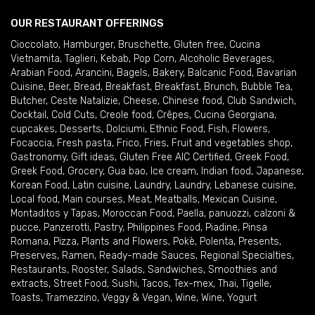
OUR RESTAURANT OFFERINGS
Cioccolato
,
Hamburger
,
Bruschette
,
Gluten free
,
Cucina
Vietnamita
,
Taglieri
,
Kebab
,
Pop Corn
,
Alcoholic Beverages
,
Arabian Food
,
Arancini
,
Bagels
,
Bakery
,
Balcanic Food
,
Bavarian
Cuisine
,
Beer
,
Bread
,
Breakfast
,
Breakfast
,
Brunch
,
Bubble Tea
,
Butcher
,
Ceste Natalizie
,
Cheese
,
Chinese food
,
Club Sandwich
,
Cocktail
,
Cold Cuts
,
Creole food
,
Crêpes
,
Cucina Georgiana
,
cupcakes
,
Desserts
,
Dolciumi
,
Ethnic Food
,
Fish
,
Flowers
,
Focaccia
,
Fresh pasta
,
Frico
,
Fries
,
Fruit and vegetables shop
,
Gastronomy
,
Gift ideas
,
Gluten Free AIC Certified
,
Greek Food
,
Greek Food
,
Grocery
,
Gua bao
,
Ice cream
,
Indian food
,
Japanese
,
Korean Food
,
Latin cuisine
,
Laundry
,
Laundry
,
Lebanese cuisine
,
Local food
,
Main courses
,
Meat
,
Meatballs
,
Mexican Cuisine
,
Montaditos y Tapas
,
Moroccan Food
,
Paella
,
panuozzi, calzoni &
pucce
,
Panzerotti
,
Pastry
,
Philippines Food
,
Piadine
,
Pinsa
Romana
,
Pizza
,
Plants and Flowers
,
Pokè
,
Polenta
,
Presents
,
Preserves
,
Ramen
,
Ready-made Sauces
,
Regional Specialties
,
Restaurants
,
Rooster
,
Salads
,
Sandwiches
,
Smoothies and
extracts
,
Street Food
,
Sushi
,
Tacos
,
Tex-mex
,
Thai
,
Tigelle
,
Toasts
,
Tramezzino
,
Veggy & Vegan
,
Wine
,
Wine
,
Yogurt