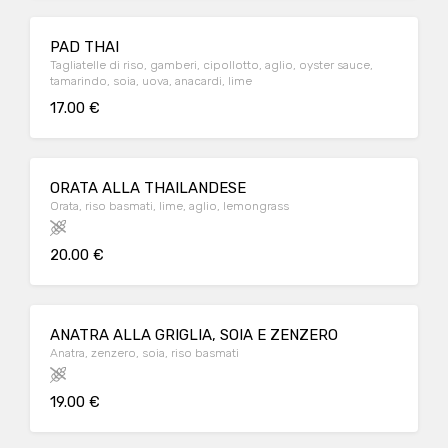
PAD THAI
Tagliatelle di riso, gamberi, cipollotto, aglio, oyster sauce,
tamarindo, soia, uova, anacardi, lime
17.00 €
ORATA ALLA THAILANDESE
Orata, riso basmati, lime, aglio, lemongrass
20.00 €
ANATRA ALLA GRIGLIA, SOIA E ZENZERO
Anatra, zenzero, soia, riso basmati
19.00 €