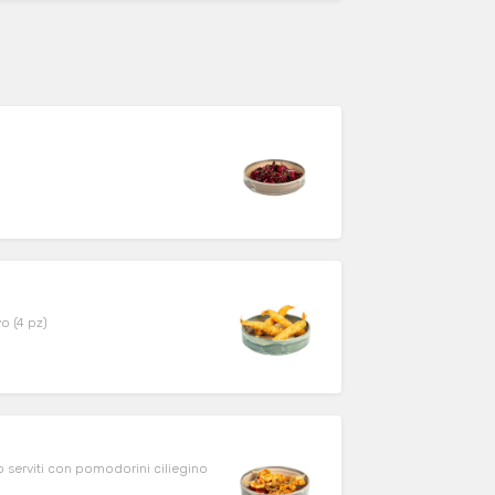
o (4 pz)
o serviti con pomodorini ciliegino