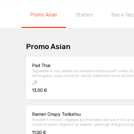
Promo Asian
Starters
Bao e Tac
Promo Asian
Pad Thai
Tagliatelle di riso saltate con mazzancolle tropicali*, petto d
lemongrass, uova, zucchine, carote, peperone rosso piccant
fagioli azuki, salsa ostrica, salsa di soia, granella di arachid
cipollina e lime
13.00 €
Ramen Crispy Torikatsu
Noodles* in brodo vegetale (aromatizzato alla soia e olio al s
crosta di panko, fagiolini* al sesamo, germogli di fagioli azuki,
cipollina e uovo aromatizzato con salsa di soia.
11.00 €