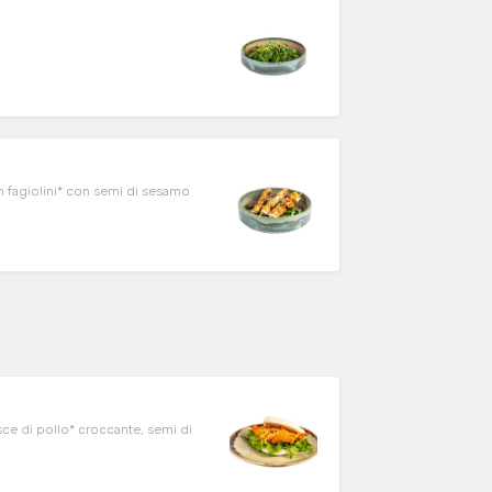
n fagiolini* con semi di sesamo
sce di pollo* croccante, semi di