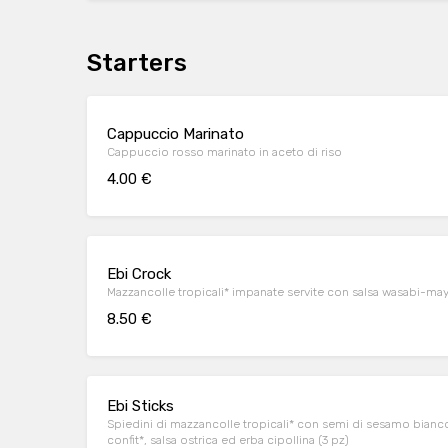
Starters
Cappuccio Marinato
Cappuccio rosso marinato in aceto di riso
4.00 €
Ebi Crock
Mazzancolle tropicali* impanate servite con salsa wasabi-may
8.50 €
Ebi Sticks
Spiedini di mazzancolle tropicali* con semi di sesamo bianc
confit*, salsa ostrica ed erba cipollina (3 pz)