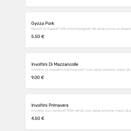
Gyoza Pork
Ravioli di maiale* fritti accompagnati da salsa ponzu al sesam
5.50 €
Involtini Di Mazzancolle
Involtini di mazzancolle tropicali* con salsa sriracha-mayo (4 
9.00 €
Involtini Primavera
Involtini con verdure* fritti serviti con salsa sriracha-mayo (6 
4.50 €