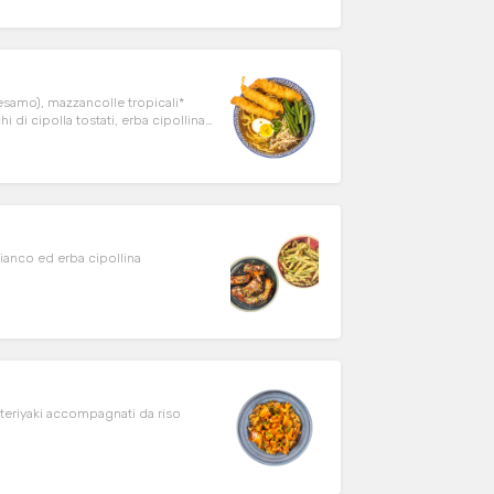
sesamo), mazzancolle tropicali*
i di cipolla tostati, erba cipollina
ianco ed erba cipollina
a teriyaki accompagnati da riso