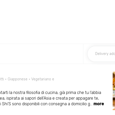
itti
Giapponese
Vegetariano e
rti la nostra filosofia di cucina, già prima che tu l’abbia
, ispirata ai sapori dell’Asia e creata per appagare te,
tà di Shi'S sono disponibili con consegna a domicilio g
...
more