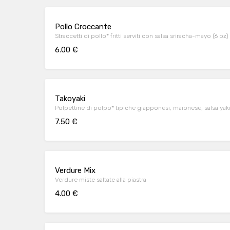
Pollo Croccante
Straccetti di pollo* fritti serviti con salsa sriracha-mayo (6 pz)
6.00 €
Takoyaki
Polpettine di polpo* tipiche giapponesi, maionese, salsa yaki
7.50 €
Verdure Mix
Verdure miste saltate alla piastra
4.00 €