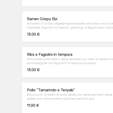
Ramen Crispy Ebi
Noodles* in brodo vegetale (aromatizzato alla soia e olio al 
impanate, fagiolini* al sesamo, germogli di fagioli azuki, fiocch
e uovo aromatizzato con salsa di soia.
13.00 €
Ribs e Fagiolini in tempura
Ribs cotte e marinate in salsa yakisoba con semi di sesamo b
accompagnati con fagiolini* in tempura di panko
13.00 €
Pollo "Tamarindo e Teriyaki"
Bocconcini di petto di pollo saltati con salsa pad thai e sals
saltato con verdure,erba cipollina e salsa di soia
11.00 €