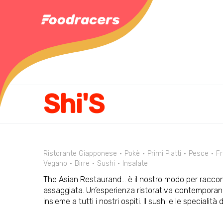
Shi'S
Ristorante Giapponese
Pokè
Primi Piatti
Pesce
Fr
Vegano
Birre
Sushi
Insalate
The Asian Restaurand... è il nostro modo per racconta
assaggiata. Un’esperienza ristorativa contemporanea
insieme a tutti i nostri ospiti. Il sushi e le speciali