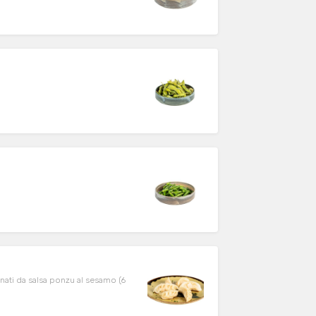
nati da salsa ponzu al sesamo (6