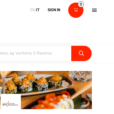
0
EN/
IT
SIGN IN