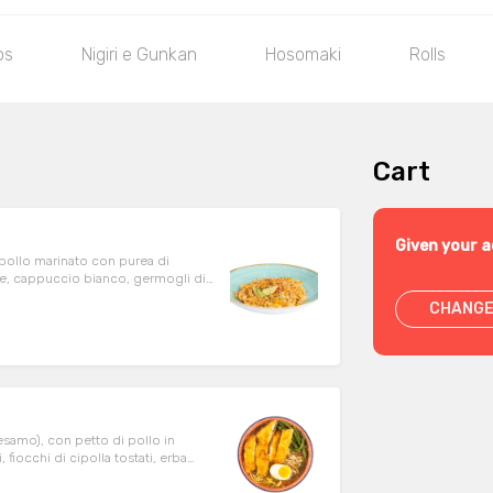
os
Nigiri e Gunkan
Hosomaki
Rolls
Cart
Given your a
i pollo marinato con purea di
e, cappuccio bianco, germogli di
i, peperoncino frantumato, erba
CHANGE
esamo), con petto di pollo in
 fiocchi di cipolla tostati, erba