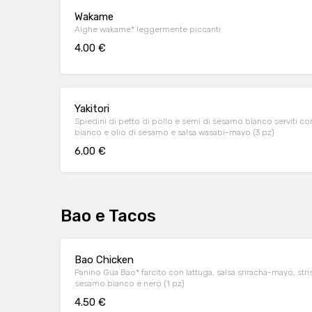
Wakame
Alghe wakame* leggermente piccanti
4.00 €
Yakitori
Spiedini di petto di pollo e semi di sesamo bianco serviti co
bianco e olio di sesamo e salsa wasabi-mayo (3 pz)
6.00 €
Bao e Tacos
Bao Chicken
Panino Gua Bao* farcito con lattuga, salsa sriracha-mayo, stri
sesamo bianco e nero (1 pz)
4.50 €