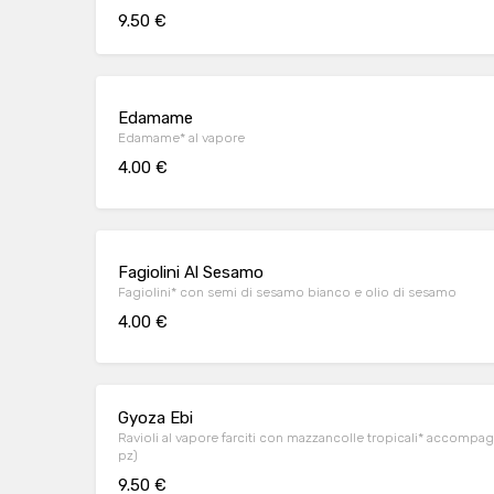
9.50 €
Edamame
Edamame* al vapore
4.00 €
Fagiolini Al Sesamo
Fagiolini* con semi di sesamo bianco e olio di sesamo
4.00 €
Gyoza Ebi
Ravioli al vapore farciti con mazzancolle tropicali* accompag
pz)
9.50 €