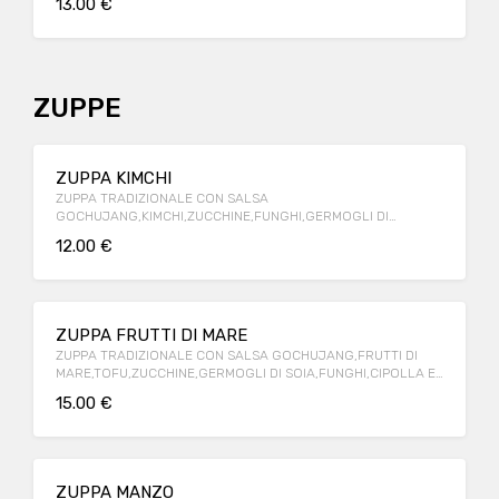
13.00 €
ZUPPE
ZUPPA KIMCHI
ZUPPA TRADIZIONALE CON SALSA
GOCHUJANG,KIMCHI,ZUCCHINE,FUNGHI,GERMOGLI DI
SOIA,TOFU E CIPOLLA ACCOMPAGNATO DA RISO BIANCO
12.00 €
ZUPPA FRUTTI DI MARE
ZUPPA TRADIZIONALE CON SALSA GOCHUJANG,FRUTTI DI
MARE,TOFU,ZUCCHINE,GERMOGLI DI SOIA,FUNGHI,CIPOLLA E
UOVO IN CAMICIA ACCOMPAGNATO DA RISO BIANCO
15.00 €
ZUPPA MANZO