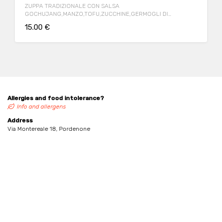
ZUPPA TRADIZIONALE CON SALSA
GOCHUJANG,MANZO,TOFU,ZUCCHINE,GERMOGLI DI
SOUIA,FUNGHI ,CIPOLLA ACCOMPAGATO DA RISO BIANCO
15.00 €
Allergies and food intolerance?
Info and allergens
Address
Via Montereale 18, Pordenone