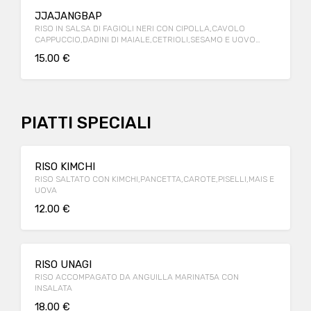
JJAJANGBAP
RISO IN SALSA DI FAGIOLI NERI CON CIPOLLA,CAVOLO
CAPPUCCIO,DADINI DI MAIALE,CETRIOLI,SESAMO E UOVO
SODO.
15.00 €
PIATTI SPECIALI
RISO KIMCHI
RISO SALTATO CON KIMCHI,PANCETTA,CAROTE,PISELLI,MAIS E
UOVA
12.00 €
RISO UNAGI
RISO ACCOMPAGATO DA ANGUILLA MARINAT5A CON
INSALATA
18.00 €