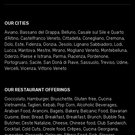
OUR CITIES
Aviano
,
Bassano del Grappa
,
Belluno
,
Casale sul Sile e Quarto
d'Altino
,
Castelfranco Veneto
,
Cittadella
,
Conegliano
,
Cremona
,
Dolo
,
Este
,
Fidenza
,
Gorizia
,
Jesolo
,
Lignano Sabbiadoro
,
Lodi
,
Lucca
,
Mantova
,
Mestre
,
Mirano
,
Mogliano Veneto
,
Montebelluna
,
Oderzo
,
Paese e Istrana
,
Parma
,
Piacenza
,
Pordenone
,
Portogruaro
,
Sacile
,
San Donà di Piave
,
Sassuolo
,
Treviso
,
Udine
,
Vercelli
,
Vicenza
,
Vittorio Veneto
OUR RESTAURANT OFFERINGS
Cioccolato
,
Hamburger
,
Bruschette
,
Gluten free
,
Cucina
Vietnamita
,
Taglieri
,
Kebab
,
Pop Corn
,
Alcoholic Beverages
,
Arabian Food
,
Arancini
,
Bagels
,
Bakery
,
Balcanic Food
,
Bavarian
Cuisine
,
Beer
,
Bread
,
Breakfast
,
Breakfast
,
Brunch
,
Bubble Tea
,
Butcher
,
Ceste Natalizie
,
Cheese
,
Chinese food
,
Club Sandwich
,
Cocktail
,
Cold Cuts
,
Creole food
,
Crêpes
,
Cucina Georgiana
,