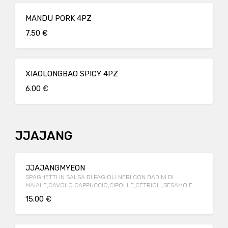
MANDU PORK 4PZ
7.50 €
XIAOLONGBAO SPICY 4PZ
6.00 €
JJAJANG
JJAJANGMYEON
SPAGHETTI IN SALSA DI FAGIOLI NERI CON DADINI DI
MAIALE,CAVOLO CAPPUCCIO,CIPOLLE,CETRIOLI,SESAMO E
UOVO SODO.
15.00 €