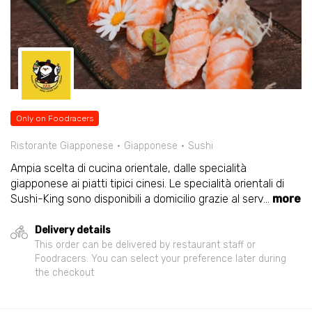
Only on Foodracers
Ristorante Giapponese
Giapponese
Sushi
Ampia scelta di cucina orientale, dalle specialità
giapponese ai piatti tipici cinesi. Le specialità orientali di
Sushi-King sono disponibili a domicilio grazie al serv
...
more
Delivery details
This order can be delivered by restaurant staff or
Foodracers. You can select your preference later during
the checkout