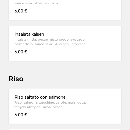
sauce salad Allergeni: soia
6.00 €
Insalata kaisen
Insalata mista, pesce misto crudo, avocado,
pomodoro, sauce salad Allergeni: crostacei,
pesce, mollusch
6.00 €
Riso
Riso saltato con salmone
Riso, salmone, zucchine, carote, mais, uova,
teriyaki Allergeni: uova, pesce
6.00 €