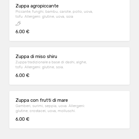
Zuppa agropiccante
Piccante, funghi, bambu, carote, pollo, uova,
tofu Allergeni: glutine, uova, soia
6.00 €
Zuppa di miso shiru
Zuppa tradizionale a base di dashi, alghe,
tofu Allergeni: glutine, soia.
6.00 €
Zuppa con frutti di mare
Gamberi, surimi, seppia, uova Allergeni:
glutine, crostacei, uova, molluschi.
6.00 €