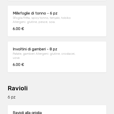
Millefoglie di tonno - 6 pz
Sfoglia fritta, spicy tonno, teriyaki, tobiko
Allergeni: glutine, pesce, soia.
6.00 €
Involtini di gamberi - 8 pz
Patate, gamberi Allergeni: glutine, crostacei,
uova
6.00 €
Ravioli
6 pz
Ravioli alla griglia