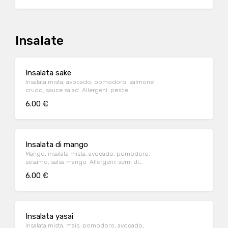
Insalate
Insalata sake
Insalata mista, avocado, pomodoro, salmone
crudo, sauce salad Allergeni: pesce
6.00 €
Insalata di mango
Mango, insalata mista, avocado, pomodoro,
sesamo, salsa mango Allergeni: semi di
sesamo, molluschi.
6.00 €
Insalata yasai
Insalata mista, mais, pomodoro, avocado,