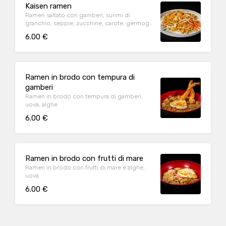
Kaisen ramen
Ramen saltato con gamberi, surimi di
granchio, seppie, zucchine, carote, germogli
di soia
6.00 €
Ramen in brodo con tempura di
gamberi
Ramen in brodo con tempura di gamberi,
uova, alghe
6.00 €
Ramen in brodo con frutti di mare
Ramen in brodo con frutti di mare e alghe,
uova
6.00 €