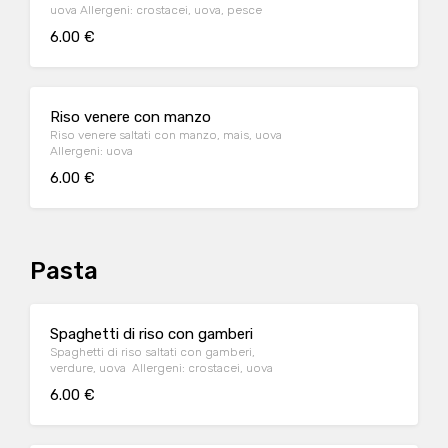
uova Allergeni: crostacei, uova, pesce
6.00 €
Riso venere con manzo
Riso venere saltati con manzo, mais, uova
Allergeni: uova
6.00 €
Pasta
Spaghetti di riso con gamberi
Spaghetti di riso saltati con gamberi,
verdure, uova Allergeni: crostacei, uova
6.00 €