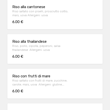
Riso alla cantonese
Riso saltato con piselli, prosciutto cotto,
mais, uova Allergeni: uova
6.00 €
Riso alla thailandese
Riso, pollo, cipolla, peperoni, salsa
thailandese Allergeni: uova
6.00 €
Riso con frutti di mare
Riso saltato con frutti di mare, zucchine,
carote, mais, uova Allergeni: glutine,
cvrostacei, uova, molluschi
6.00 €