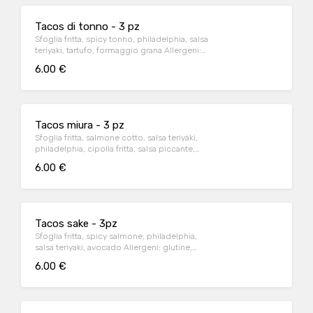
Tacos di tonno - 3 pz
Sfoglia fritta, spicy tonno, philadelphia, salsa
teriyaki, tartufo, formaggio grana Allergeni:
glutine, pesce, soia, latte.
6.00 €
Tacos miura - 3 pz
Sfoglia fritta, salmone cotto, salsa teriyaki,
philadelphia, cipolla fritta, salsa piccante,
kataifi Allergeni: glutine, pesce, soia, latte.
6.00 €
Tacos sake - 3pz
Sfoglia fritta, spicy salmone, philadelphia,
salsa teriyaki, avocado Allergeni: glutine,
soia, latte.
6.00 €