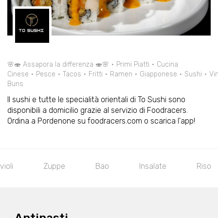
🌸🍣 Assapora la differenza 🍣🌸
Primi Piatti
Cucina
Cinese
Pesce
Tacos
Fritti
Ramen
Giapponese
Sushi
Vin
Buns
Il sushi e tutte le specialità orientali di To Sushi sono
disponibili a domicilio grazie al servizio di Foodracers.
Ordina a Pordenone su foodracers.com o scarica l'app!
Ravioli
Zuppe
Bao
Insalate
R