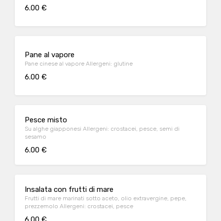
6.00 €
Pane al vapore
Pane cinese al vapore Allergeni: glutine
6.00 €
Pesce misto
Su alghe giapponesi Allergeni: crostacei, pesce, semi di
sesamo
6.00 €
Insalata con frutti di mare
Frutti di mare marinati sotto aceto, olio extravergine, pepe,
prezzemolo Allergeni: crostacei, pesce
6.00 €