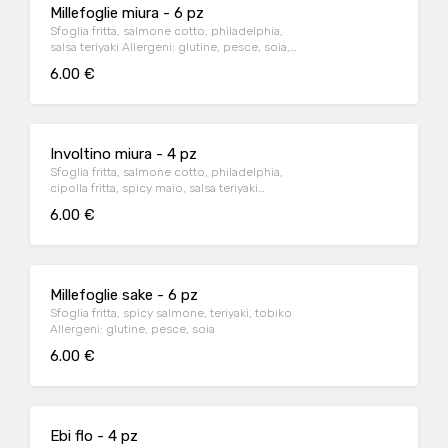
Millefoglie miura - 6 pz
Sfoglia fritta, salmone cotto, philadelphia,
salsa teriyaki Allergeni: glutine, pesce, soia,
6.00 €
Involtino miura - 4 pz
Sfoglia fritta, salmone cotto, philadelphia,
cipolla fritta, spicy maio, salsa teriyaki
Allergeni: glutine, pesce,, soia, latte.
6.00 €
Millefoglie sake - 6 pz
Sfoglia fritta, spicy salmone, teriyaki, tobiko
Allergeni: glutine, pesce, soia
6.00 €
Ebi flo - 4 pz