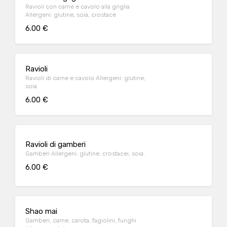
Ravioli con carne e cavolo alla griglia
Allergeni: glutine, soia, crostace
6.00 €
Ravioli
Ravioli di carne e cavolo Allergeni: glutine,
soia
6.00 €
Ravioli di gamberi
Gamberi Allergeni: glutine, crostacei, soia.
6.00 €
Shao mai
Gamberi, carne, carota, fagiolini, funghi