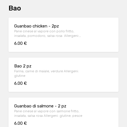
Bao
Guanbao chicken - 2pz
Pane cinese al vapore con pollo fritto,
insalata, pomodoro, salsa rosa Allergeni:
glutine
6.00 €
Bao 2 pz
Farina, carne di maiale, verdure Allergeni:
glutine
6.00 €
Guanbao di salmone - 2 pz
Pane cinese al vapore con salmone fritto,
insalata, salsa rosa Allergeni: glutine, pesce
6.00 €