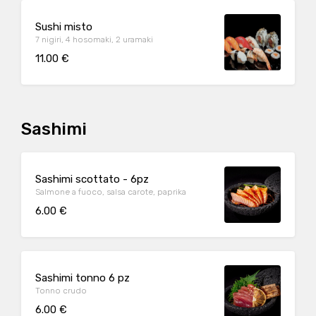
Sushi misto
7 nigiri, 4 hosomaki, 2 uramaki
11.00 €
Sashimi
Sashimi scottato - 6pz
Salmone a fuoco, salsa carote, paprika
6.00 €
Sashimi tonno 6 pz
Tonno crudo
6.00 €