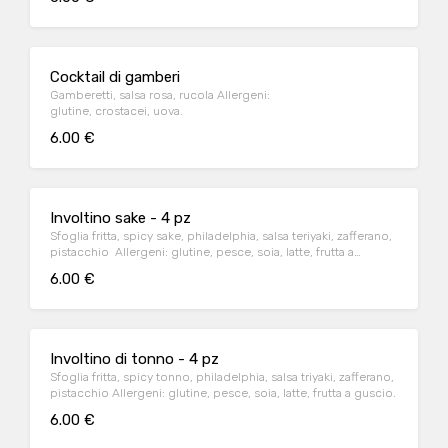
Cocktail di gamberi
Gamberetti, salsa rosa, rucola Allergeni:
glutine, crostacei, uova.
6.00 €
Involtino sake - 4 pz
Sfoglia fritta, spicy sake, philadelphia, salsa teriyaki, zafferano,
pistacchio Allergeni: glutine, pesce, soia, latte, frutta a
guscio.
6.00 €
Involtino di tonno - 4 pz
Sfoglia fritta, spicy tonno, philadelphia, salsa triyaki, zafferano,
pistacchio Allergeni: glutine, pesce, soia, latte, frutta a guscio.
6.00 €