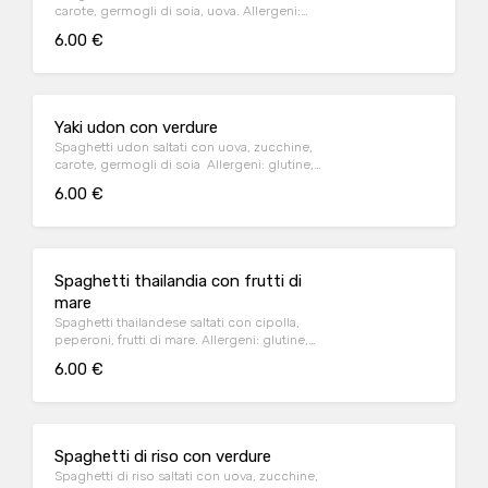
carote, germogli di soia, uova. Allergeni:
uova, soia(
6.00 €
Yaki udon con verdure
Spaghetti udon saltati con uova, zucchine,
carote, germogli di soia Allergeni: glutine,
uova, soia(
6.00 €
Spaghetti thailandia con frutti di
mare
Spaghetti thailandese saltati con cipolla,
peperoni, frutti di mare. Allergeni: glutine,
crostacei, soia, molluschi
6.00 €
Spaghetti di riso con verdure
Spaghetti di riso saltati con uova, zucchine,