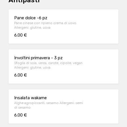
Antipasti
Pane dolce -6 pz
Pane cinese con ripieno crema di uovo
Allergeni: glutine, uova
6.00 €
Involtini primavera - 3 pz
Sfoglia di soia, verza, carote, cipolle, vegan
Allergeni: glutine, uova
6.00 €
Insalata wakame
Alghe agropiccanti, sesamo Allergeni: semi
di sesamo
6.00 €