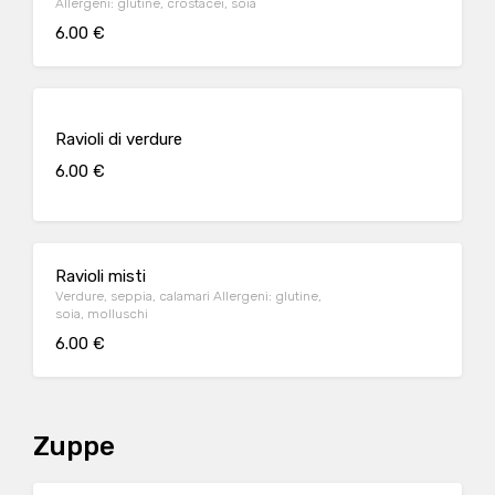
Allergeni: glutine, crostacei, soia
6.00 €
Ravioli di verdure
6.00 €
Ravioli misti
Verdure, seppia, calamari Allergeni: glutine,
soia, molluschi
6.00 €
Zuppe