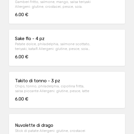
Gamberi fritto, salmone, mango, salsa teriyaki
Allergeni: glutine, crostacei, pesce, soia.
6.00 €
Sake flo - 4 pz
Patate dolce, philadelphia, salmone scottato,
teriyaki, kataifi Allergeni: glutine, pesce, soia,
latte.
6.00 €
Takito di tonno - 3 pz
Chips, tonno, philadelphia, cipollina fritta,
salsa piccante Allergeni: glutine, pesce, latte
6.00 €
Nuvolette di drago
Stick di patate Allergeni: glutine, crostacei