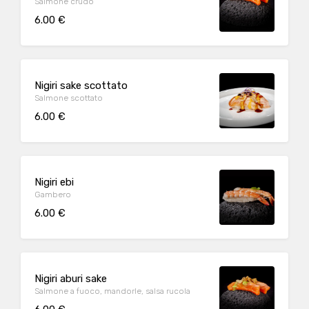
Salmone crudo
6.00 €
Nigiri sake scottato
Salmone scottato
6.00 €
Nigiri ebi
Gambero
6.00 €
Nigiri aburi sake
Salmone a fuoco, mandorle, salsa rucola