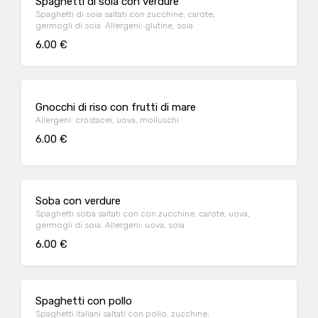
Spaghetti di soia con verdure
Spaghetti di soia saltati con zucchine, carote,
germogli di soia Allergeni: glutine, soia
6.00 €
Gnocchi di riso con frutti di mare
Allergeni: crostacei, uova, molluschi
6.00 €
Soba con verdure
Spaghetti soba saltati con con zucchine, carote, uova,
germogli di soia. Allergeni: uova, soia
6.00 €
Spaghetti con pollo
Spaghetti italiani saltati con pollo, zucchine,