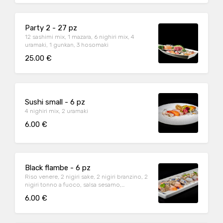
Party 2 - 27 pz
12 sashimi mix, 1 mazara, 6 nighiri mix, 4
uramaki, 1 gunkan, 3 hosomaki
25.00 €
Sushi small - 6 pz
4 nighiri mix, 2 uramaki
6.00 €
Black flambe - 6 pz
Riso venere, 2 nigiri sake, 2 nigiri branzino, 2
nigiri tonno a fuoco, salsa sesamo,
noccioline
6.00 €