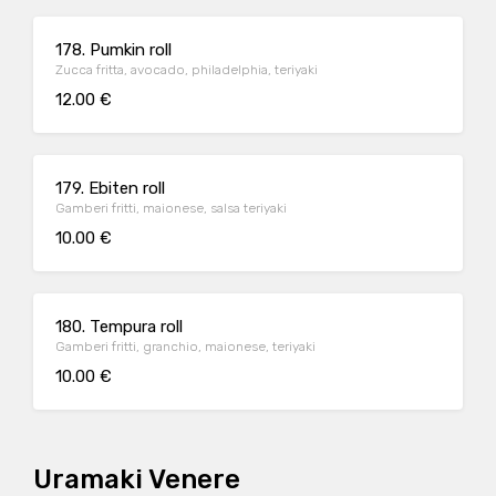
178. Pumkin roll
Zucca fritta, avocado, philadelphia, teriyaki
12.00 €
179. Ebiten roll
Gamberi fritti, maionese, salsa teriyaki
10.00 €
180. Tempura roll
Gamberi fritti, granchio, maionese, teriyaki
10.00 €
Uramaki Venere