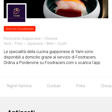
Only on Foodracers
Ristorante Giapponese
Chinese
food
Fries
Japanese
Beer
Sushi
Le specialità della cucina giapponese di Yami sono
disponibili a domicilio grazie al servizio di Foodracers.
Ordina a Pordenone su Foodracers.com o scarica l'app
ipasti
Nighiri
Nighiri fiamma
Gunkan