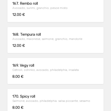
167. Rembo roll
Avocado, surimi, granchio, pesce misto
12.00 €
168. Tempura roll
Avocado, maionese, salmone, granchio, mandorle
12.00 €
169. Vegy roll
Cetrioli, oshinko, avocado, philadelphia, insalata
8.00 €
170. Spicy roll
Salmone, avocado, philadelphia. salsa piccante, sesamo
8.00 €