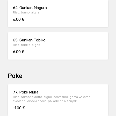
64. Gunkan Maguro
Riso, tonno, alghe
6.00 €
65. Gunkan Tobiko
Riso, tobiko, alghe
6.00 €
Poke
77. Poke Miura
Riso, salmone cotto, alghe, edamame, goma wakame,
avocado, cipolla secca, philadelphia, teriyaki
11.00 €