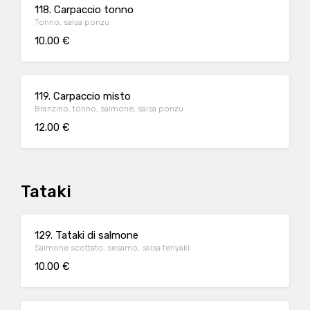
118. Carpaccio tonno
Tonno, salsa ponzu
10.00 €
119. Carpaccio misto
Branzino, tonno, salmone, salsa ponzu
12.00 €
Tataki
129. Tataki di salmone
Salmone scottato, sesamo, salsa teriyaki
10.00 €