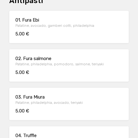
Antipasti
01. Fura Ebi
Patatine, avocado, gamberi cotti, philadelphia
5.00 €
02. Fura salmone
Patatine, philadelphia, pomodoro, salmone, teriyaki
5.00 €
03. Fura Miura
Patatine, philadelphia, avocado, teriyaki
5.00 €
04. Truffle