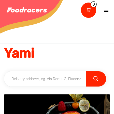
0
Yami