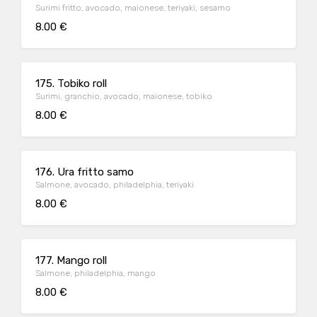
Surimi fritto, avocado, maionese, teriyaki, sesamo
8.00 €
175. Tobiko roll
Surimi, granchio, avocado, maionese, tobiko
8.00 €
176. Ura fritto samo
Salmone, avocado, philadelphia, teriyaki
8.00 €
177. Mango roll
Salmone, philadelphia, mango
8.00 €