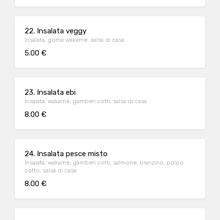
22. Insalata veggy
Insalata, goma wakame, salsa di casa
5.00 €
23. Insalata ebi
Insalata, wakame, gamberi cotti, salsa di casa
8.00 €
24. Insalata pesce misto
Insalata, wakame, gamberi cotti, salmone, branzino, polpo
cotto, salsa di casa
8.00 €