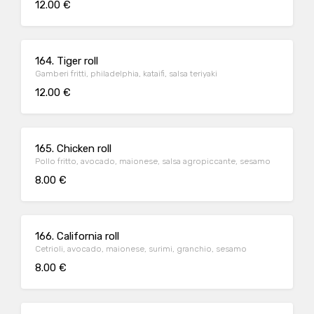
12.00 €
164. Tiger roll
Gamberi fritti, philadelphia, kataifi, salsa teriyaki
12.00 €
165. Chicken roll
Pollo fritto, avocado, maionese, salsa agropiccante, sesamo
8.00 €
166. California roll
Cetrioli, avocado, maionese, surimi, granchio, sesamo
8.00 €