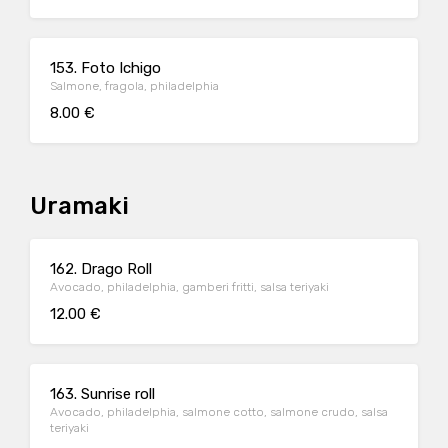
153. Foto Ichigo
Salmone, fragola, philadelphia
8.00 €
Uramaki
162. Drago Roll
Avocado, philadelphia, gamberi fritti, salsa teriyaki
12.00 €
163. Sunrise roll
Avocado, philadelphia, salmone cotto, salmone crudo, salsa
teriyaki