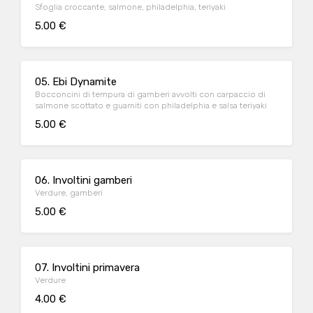
Sfoglia croccante, salmone, philadelphia, teriyaki
5.00 €
05. Ebi Dynamite
Bocconcini di tempura di gamberi avvolti con carpaccio di
salmone scottato e guarniti con philadelphia e salsa teriyaki
5.00 €
06. Involtini gamberi
Verdure, gamberi
5.00 €
07. Involtini primavera
Verdure
4.00 €