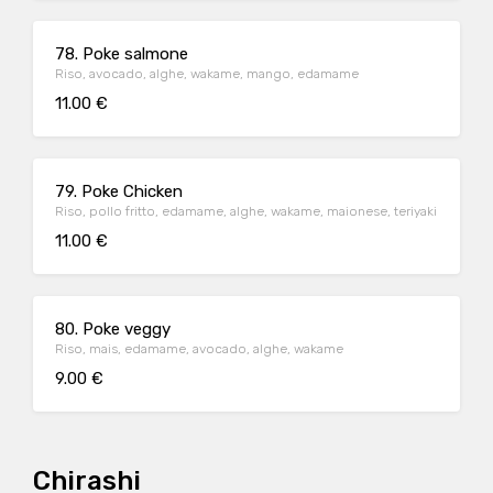
78. Poke salmone
Riso, avocado, alghe, wakame, mango, edamame
11.00 €
79. Poke Chicken
Riso, pollo fritto, edamame, alghe, wakame, maionese, teriyaki
11.00 €
80. Poke veggy
Riso, mais, edamame, avocado, alghe, wakame
9.00 €
Chirashi