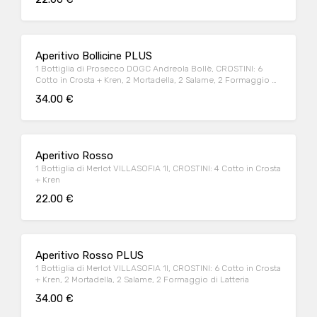
Aperitivo Bollicine PLUS
1 Bottiglia di Prosecco DOGC Andreola Bollè, CROSTINI: 6
Cotto in Crosta + Kren, 2 Mortadella, 2 Salame, 2 Formaggio di
Latteria
34.00 €
Aperitivo Rosso
1 Bottiglia di Merlot VILLASOFIA 1l, CROSTINI: 4 Cotto in Crosta
+ Kren
22.00 €
Aperitivo Rosso PLUS
1 Bottiglia di Merlot VILLASOFIA 1l, CROSTINI: 6 Cotto in Crosta
+ Kren, 2 Mortadella, 2 Salame, 2 Formaggio di Latteria
34.00 €