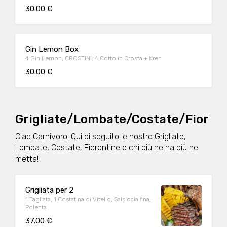
30.00 €
Gin Lemon Box
4 Gin Lemon, CROSTINI: 4 Cotto in Crosta + Kren
30.00 €
Grigliate/Lombate/Costate/Fior
Ciao Carnivoro. Qui di seguito le nostre Grigliate,
Lombate, Costate, Fiorentine e chi più ne ha più ne
metta!
Grigliata per 2
1 Tagliata, 1 Costatina di Vitello, Salsiccia fina,
Polenta
37.00 €