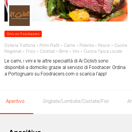
Only on Foodracers
Osteria Trattoria
Primi Piatti
Carne
Polenta
Pesce
Cucine
Regionali
Frico
Cocktail
Birre
Vini
Cucina Tipica Locale
Le carni, i vini e le altre specialità di Ai Ciclisti sono
disponibili a domicilio grazie al servizio di Foodracer. Ordina
a Portogruaro su Foodracers.com o scarica l'app!
Aperitivo
Grigliate/Lombate/Costate/Fior
An