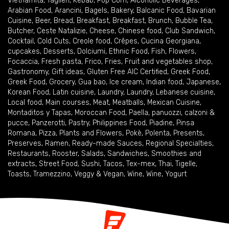
Vietnamita
,
Taglieri
,
Kebab
,
Pop Corn
,
Alcoholic Beverages
,
Arabian Food
,
Arancini
,
Bagels
,
Bakery
,
Balcanic Food
,
Bavarian
Cuisine
,
Beer
,
Bread
,
Breakfast
,
Breakfast
,
Brunch
,
Bubble Tea
,
Butcher
,
Ceste Natalizie
,
Cheese
,
Chinese food
,
Club Sandwich
,
Cocktail
,
Cold Cuts
,
Creole food
,
Crêpes
,
Cucina Georgiana
,
cupcakes
,
Desserts
,
Dolciumi
,
Ethnic Food
,
Fish
,
Flowers
,
Focaccia
,
Fresh pasta
,
Frico
,
Fries
,
Fruit and vegetables shop
,
Gastronomy
,
Gift ideas
,
Gluten Free AIC Certified
,
Greek Food
,
Greek Food
,
Grocery
,
Gua bao
,
Ice cream
,
Indian food
,
Japanese
,
Korean Food
,
Latin cuisine
,
Laundry
,
Laundry
,
Lebanese cuisine
,
Local food
,
Main courses
,
Meat
,
Meatballs
,
Mexican Cuisine
,
Montaditos y Tapas
,
Moroccan Food
,
Paella
,
panuozzi, calzoni &
pucce
,
Panzerotti
,
Pastry
,
Philippines Food
,
Piadine
,
Pinsa
Romana
,
Pizza
,
Plants and Flowers
,
Pokè
,
Polenta
,
Presents
,
Preserves
,
Ramen
,
Ready-made Sauces
,
Regional Specialties
,
Restaurants
,
Rooster
,
Salads
,
Sandwiches
,
Smoothies and
extracts
,
Street Food
,
Sushi
,
Tacos
,
Tex-mex
,
Thai
,
Tigelle
,
Toasts
,
Tramezzino
,
Veggy & Vegan
,
Wine
,
Wine
,
Yogurt