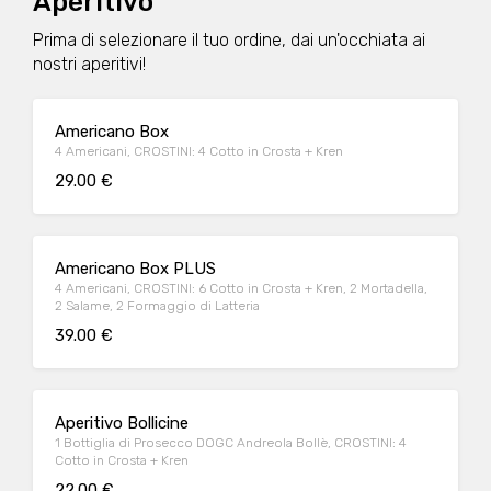
Aperitivo
Prima di selezionare il tuo ordine, dai un'occhiata ai
nostri aperitivi!
Americano Box
4 Americani, CROSTINI: 4 Cotto in Crosta + Kren
29.00 €
Americano Box PLUS
4 Americani, CROSTINI: 6 Cotto in Crosta + Kren, 2 Mortadella,
2 Salame, 2 Formaggio di Latteria
39.00 €
Aperitivo Bollicine
1 Bottiglia di Prosecco DOGC Andreola Bollè, CROSTINI: 4
Cotto in Crosta + Kren
22.00 €