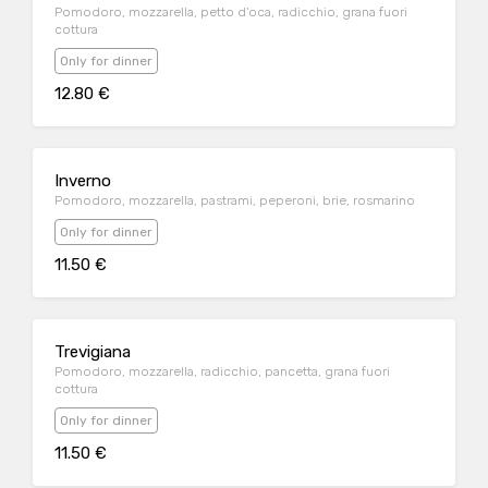
Pomodoro, mozzarella, petto d'oca, radicchio, grana fuori
cottura
Only for dinner
12.80 €
Inverno
Pomodoro, mozzarella, pastrami, peperoni, brie, rosmarino
Only for dinner
11.50 €
Trevigiana
Pomodoro, mozzarella, radicchio, pancetta, grana fuori
cottura
Only for dinner
11.50 €