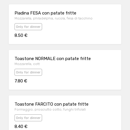
Piadina FESA con patate fritte
Mozzarella, philadelphia, rucola, fesa di tacchino
Only for dinner
8.50 €
Toastone NORMALE con patate fritte
Mozzarella, cott
Only for dinner
7.80 €
Toastone FARCITO con patate fritte
Formaggio, prosciutto cotto, funghi trifolati
Only for dinner
8.40 €