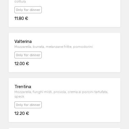
cottura
Only for dinner
11.80 €
Valterina
Mozzarella, burrata, melanzane fritte, pomodorini
Only for dinner
12.00 €
Trentina
Mozzarella, funghi misti, provola, crema ai porcini tartufata,
speck
Only for dinner
12.20 €