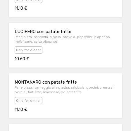
11.10 €
LUCIFERO con patate fritte
Pane pizza, pancetta, cipolla, provola, peperoni, jalapenos,
melanzane, salsa piccante
Only for dinner
10.60 €
MONTANARO con patate fritte
Pane pizza, formaggio alla piastra, salsiccia, porcini, crema ai
porcini, tartufata, maionese, polenta fritta
Only for dinner
11.10 €