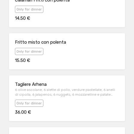
Calamari Fritti con polenta
Only for dinner
14.50 €
Fritto misto con polenta
Only for dinner
15.50 €
Tagliere Arhena
6 olive ascolane, 6 alette di pollo, verdure pastellate, 6 anelli
di cipolla, 6 jalapenos, 6 nuggets, 6 mozzarelline e patate
fritte
Only for dinner
36.00 €