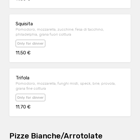
Squisita
Pomodoro, mozzarella, zucchine, fesa di tacchino,
philadelphia, grana fuori cottura
Only for dinner
11.50 €
Trifola
Pomodoro, mozzarella, funghi misti, speck, brie, provola,
grana fine cottura
Only for dinner
11.70 €
Pizze Bianche/Arrotolate