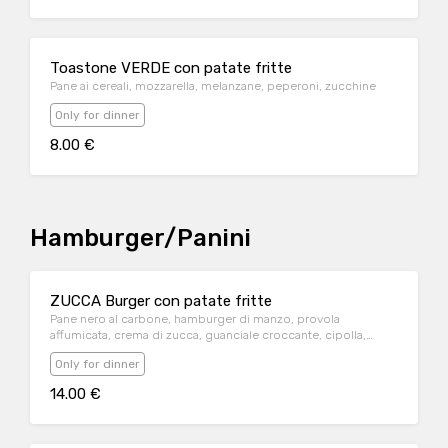
Toastone VERDE con patate fritte
Pane ai cereali, mozzarella, melanzane, peperoni, zucchine
Only for dinner
8.00 €
Hamburger/Panini
ZUCCA Burger con patate fritte
Pane nero al carbone, hamburger di manzo, provola
affumicata, crema di zucca, guanciale croccante, cipolla,
radicchio e glassa al balsamico
Only for dinner
14.00 €