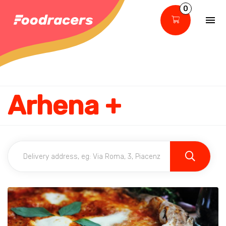
0
Arhena +