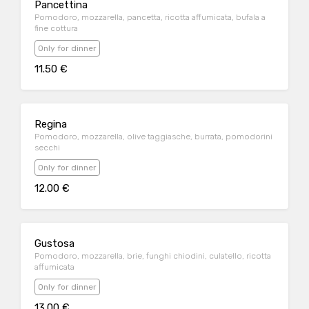
Pancettina
Pomodoro, mozzarella, pancetta, ricotta affumicata, bufala a
fine cottura
Only for dinner
11.50 €
Regina
Pomodoro, mozzarella, olive taggiasche, burrata, pomodorini
secchi
Only for dinner
12.00 €
Gustosa
Pomodoro, mozzarella, brie, funghi chiodini, culatello, ricotta
affumicata
Only for dinner
13.00 €