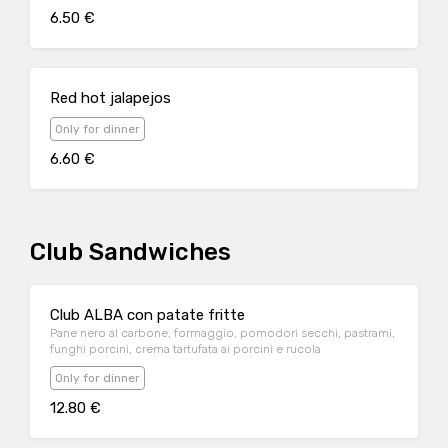
6.50 €
Red hot jalapejos
Only for dinner
6.60 €
Club Sandwiches
Club ALBA con patate fritte
Pane nero al carbone, formaggio, pomodori secchi, pastrami,
funghi porcini, crema tartufata ai porcini e rucola
Only for dinner
12.80 €