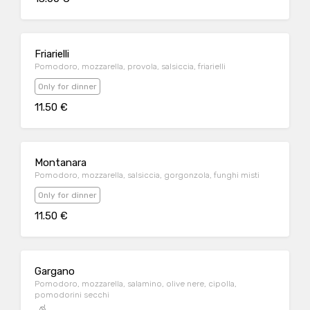
Friarielli
Pomodoro, mozzarella, provola, salsiccia, friarielli
Only for dinner
11.50 €
Montanara
Pomodoro, mozzarella, salsiccia, gorgonzola, funghi misti
Only for dinner
11.50 €
Gargano
Pomodoro, mozzarella, salamino, olive nere, cipolla,
pomodorini secchi