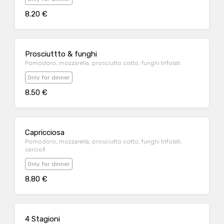
8.20 €
Prosciuttto & funghi
Pomodoro, mozzarella, prosciutto cotto, funghi trifolati
Only for dinner
8.50 €
Capricciosa
Pomodoro, mozzarella, prosciutto cotto, funghi trifolati,
carciofi
Only for dinner
8.80 €
4 Stagioni