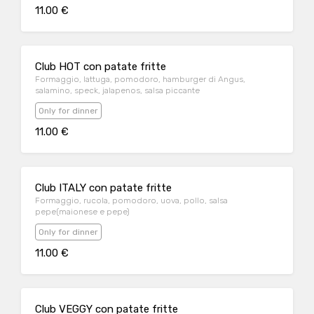
11.00 €
Club HOT con patate fritte
Formaggio, lattuga, pomodoro, hamburger di Angus,
salamino, speck, jalapenos, salsa piccante
Only for dinner
11.00 €
Club ITALY con patate fritte
Formaggio, rucola, pomodoro, uova, pollo, salsa
pepe(maionese e pepe)
Only for dinner
11.00 €
Club VEGGY con patate fritte