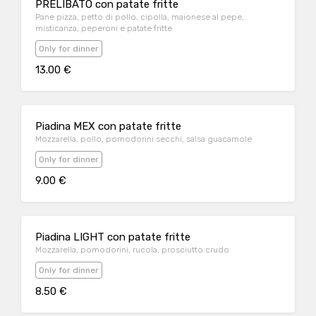
PRELIBATO con patate fritte
Pane pizza, petto di pollo, cipolla, maionese al pepe,
misticanza, peperoni e patate fritte
Only for dinner
13.00 €
Piadina MEX con patate fritte
Mozzarella, pollo, pomodorini secchi, salsa guacamole
Only for dinner
9.00 €
Piadina LIGHT con patate fritte
Mozzarella, pomodorini, rucola, prosciutto crudo
Only for dinner
8.50 €