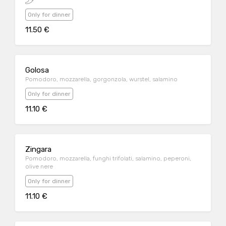
Only for dinner
11.50 €
Golosa
Pomodoro, mozzarella, gorgonzola, wurstel, salamino
Only for dinner
11.10 €
Zingara
Pomodoro, mozzarella, funghi trifolati, salamino, peperoni,
olive nere
Only for dinner
11.10 €