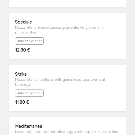
Speciale
Mozzarella, crema di zucca, guanciale, funghi porcini,
philadelphia
Only for dinner
12.80 €
Strike
Mozzarella, pancetta, piselli, grana in cottura, crema ai
formaggi
Only for dinner
11.80 €
Mediterranea
Mozzarella, pomodorini, olive taggiasche, speck, bufala a fine