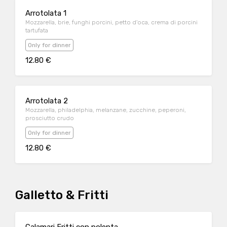
Arrotolata 1
Mozzarella, brie, funghi porcini, petto d'oca, crema di porcini
tartufata
Only for dinner
12.80 €
Arrotolata 2
Mozzarella, philadelphia, melanzane, zucchine, peperoni,
prosciutto crudo
Only for dinner
12.80 €
Galletto & Fritti