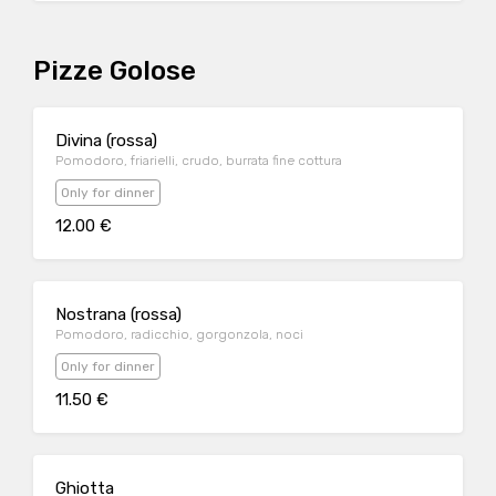
Pizze Golose
Divina (rossa)
Pomodoro, friarielli, crudo, burrata fine cottura
Only for dinner
12.00 €
Nostrana (rossa)
Pomodoro, radicchio, gorgonzola, noci
Only for dinner
11.50 €
Ghiotta