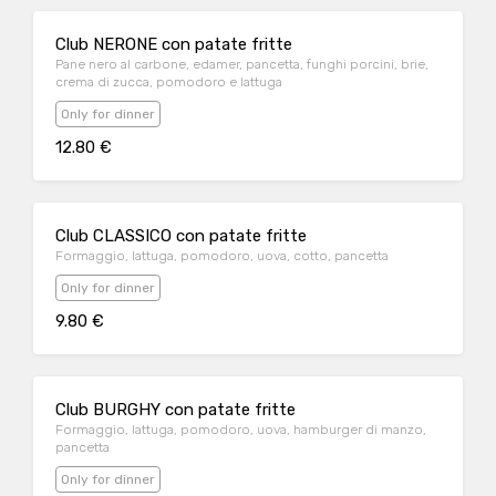
Club NERONE con patate fritte
Pane nero al carbone, edamer, pancetta, funghi porcini, brie,
crema di zucca, pomodoro e lattuga
Only for dinner
12.80 €
Club CLASSICO con patate fritte
Formaggio, lattuga, pomodoro, uova, cotto, pancetta
Only for dinner
9.80 €
Club BURGHY con patate fritte
Formaggio, lattuga, pomodoro, uova, hamburger di manzo,
pancetta
Only for dinner