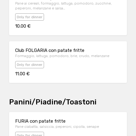
Pane ai cereali, formaggio, lattuga, pomodoro, zucchine,
peperoni, melanzane e salsa
verde(maionese,basilico,menta,prezzemolo)
Only for dinner
10.00 €
Club FOLGARIA con patate fritte
Formaggio, lattuga, pomodoro, brie, crudo, melanzane
Only for dinner
11.00 €
Panini/Piadine/Toastoni
FURIA con patate fritte
Pane ciabatta, salsiccia, peperoni, cipolla, senape
Only for dinner