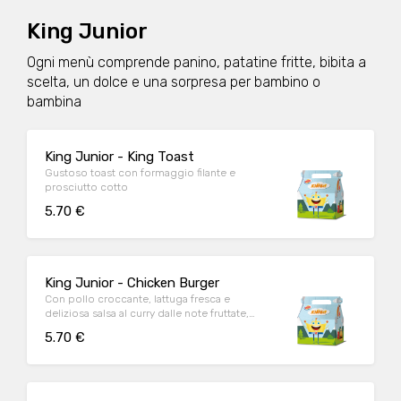
King Junior
Ogni menù comprende panino, patatine fritte, bibita a
scelta, un dolce e una sorpresa per bambino o
bambina
King Junior - King Toast
Gustoso toast con formaggio filante e
prosciutto cotto
5.70 €
King Junior - Chicken Burger
Con pollo croccante, lattuga fresca e
deliziosa salsa al curry dalle note fruttate,
questo magnifico hamburger è l’ideale per
5.70 €
placare la voglia di pollo fuoripasto.