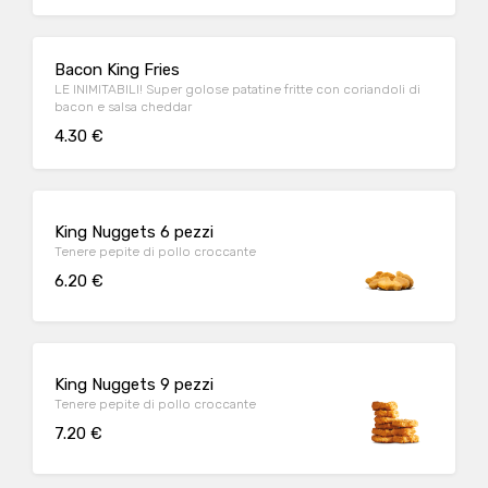
Bacon King Fries
LE INIMITABILI! Super golose patatine fritte con coriandoli di
bacon e salsa cheddar
4.30 €
King Nuggets 6 pezzi
Tenere pepite di pollo croccante
6.20 €
King Nuggets 9 pezzi
Tenere pepite di pollo croccante
7.20 €