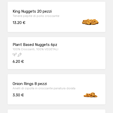
King Nuggets 20 pezzi
Tenere pepite di pollo croccante
13.20 €
Plant Based Nuggets 6pz
100% Croccanti, 100% VEGETALI
6.20 €
Onion Rings 8 pezzi
Anelli di cipolla in croccante panatura dorata
3.30 €