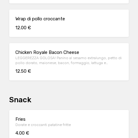
Wrap di pollo croccante
12.00 €
Chicken Royale Bacon Cheese
LEGGEREZZA GOLOSA! Panino al sesamo extralungo, petto di
pollo dorato, maionese, bacon, formaggio, lattuga e
pomodoro.
12.50 €
Snack
Fries
Dorate e croccanti patatine fritte
4.00 €