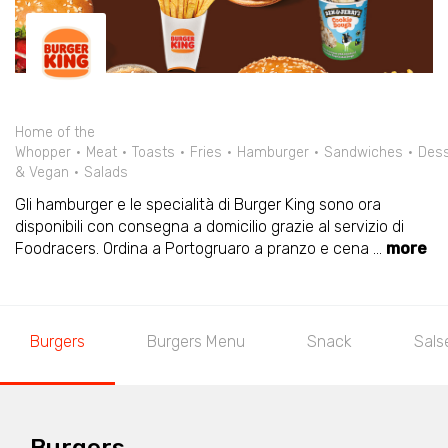
Home of the
Whopper
Meat
Toasts
Fries
Hamburger
Sandwiches
Dess
& Vegan
Salads
Gli hamburger e le specialità di Burger King sono ora
disponibili con consegna a domicilio grazie al servizio di
Foodracers. Ordina a Portogruaro a pranzo e cena
...
more
Burgers
Burgers Menu
Snack
Sals