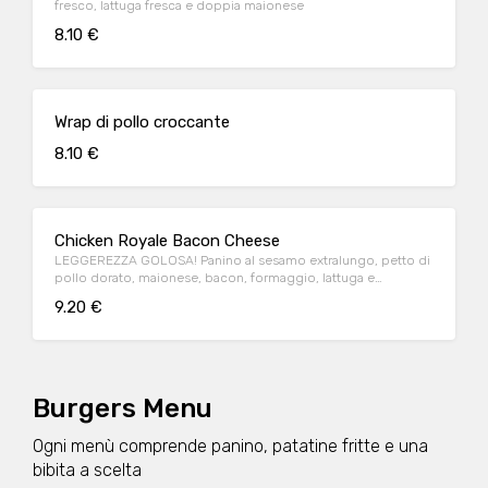
fresco, lattuga fresca e doppia maionese
8.10 €
Wrap di pollo croccante
8.10 €
Chicken Royale Bacon Cheese
LEGGEREZZA GOLOSA! Panino al sesamo extralungo, petto di
pollo dorato, maionese, bacon, formaggio, lattuga e
pomodoro.
9.20 €
Burgers Menu
Ogni menù comprende panino, patatine fritte e una
bibita a scelta