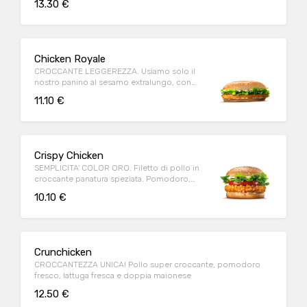
13.30 €
Chicken Royale
CROCCANTE LEGGEREZZA. Usiamo solo il
nostro panino al sesamo extralungo, con
tanto petto di pollo dorato.
11.10 €
Crispy Chicken
SEMPLICITA' COLOR ORO. Filetto di pollo in
croccante panatura speziata. Pomodoro,
lattuga e maionese.
10.10 €
Crunchicken
CROCCANTEZZA UNICA! Pollo super croccante, pomodoro
fresco, lattuga fresca e doppia maionese
12.50 €