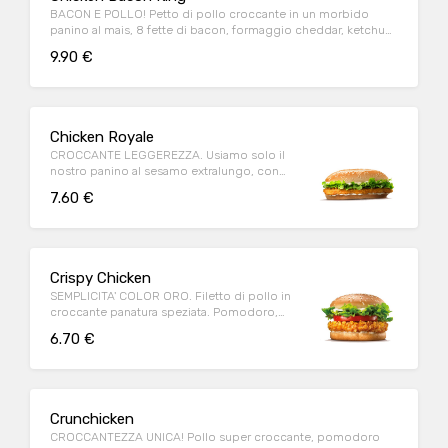
BACON E POLLO! Petto di pollo croccante in un morbido
panino al mais, 8 fette di bacon, formaggio cheddar, ketchup,
maionese
9.90 €
Chicken Royale
CROCCANTE LEGGEREZZA. Usiamo solo il
nostro panino al sesamo extralungo, con
tanto petto di pollo dorato.
7.60 €
Crispy Chicken
SEMPLICITA' COLOR ORO. Filetto di pollo in
croccante panatura speziata. Pomodoro,
lattuga e maionese.
6.70 €
Crunchicken
CROCCANTEZZA UNICA! Pollo super croccante, pomodoro