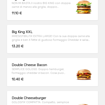
NON MI BASTA.Il nostro BIG KING con doppia
carne di manzo alla griglia, doppio
formaggio e deliziosa salsa KING
11.10 €
Big King XXL
IRRESISTIBILITA' EXTRA LARGE! Con la sua doppia carne alla
griglia e ben 4 fette di gustoso formaggio Cheddar e salsa
King!
13.20 €
Double Cheese Bacon
SEMPLICE GOLOSO. Doppio hamburger,
formaggio cheddar e bacon. Cosa puoi
chiedere di più?
10.40 €
Double Cheeseburger
GOLOSITA' COMPATTA. Compatto, semplice