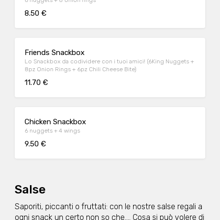
6 nuggets + 8 onion rings
8.50 €
Friends Snackbox
Lo Snackbox da codividere con i tuoi amici! (6King Nuggets +
8pz Onion Rings + 6pz Chili Cheese Bite)
11.70 €
Chicken Snackbox
6 nuggets + 4 wings
9.50 €
Salse
Saporiti, piccanti o fruttati: con le nostre salse regali a
ogni snack un certo non so che.... Cosa si può volere di