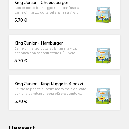
King Junior - Cheeseburger
Con delicato formaggio Cheddar fuso e
carne di manzo cotta sulla fiamma viva.
Allora, anche tu sorridi già?
5.70 €
King Junior - Hamburger
Carne di manzo cotta sulla fiamma viva,
decorata con saporiti cetrioli: È il vero
compimento del piacere
5.70 €
King Junior - King Nuggets 4 pezzi
Deliziose pepite di pollo morbido e delicato
con una panatura ancora più croccante e
gustosa. Ogni morso sarà davvero unico.
5.70 €
Dessert