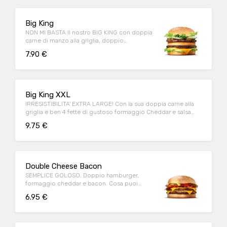
Big King
NON MI BASTA.Il nostro BIG KING con doppia
carne di manzo alla griglia, doppio
formaggio e deliziosa salsa KING
7.90 €
Big King XXL
IRRESISTIBILITA' EXTRA LARGE! Con la sua doppia carne alla
griglia e ben 4 fette di gustoso formaggio Cheddar e salsa
King!
9.75 €
Double Cheese Bacon
SEMPLICE GOLOSO. Doppio hamburger,
formaggio cheddar e bacon. Cosa puoi
chiedere di più?
6.95 €