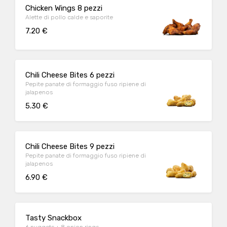
Chicken Wings 8 pezzi
Alette di pollo calde e saporite
7.20 €
Chili Cheese Bites 6 pezzi
Pepite panate di formaggio fuso ripiene di
jalapenos
5.30 €
Chili Cheese Bites 9 pezzi
Pepite panate di formaggio fuso ripiene di
jalapenos
6.90 €
Tasty Snackbox