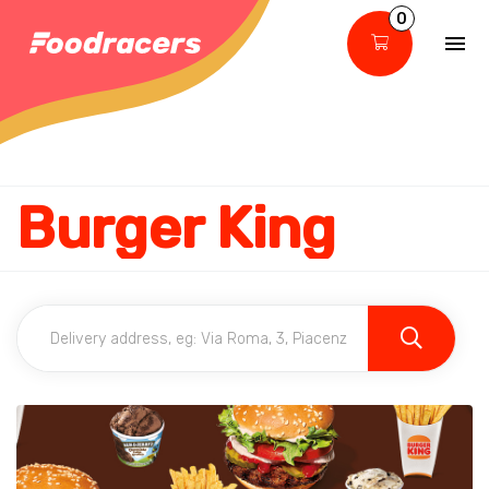
0
Burger King