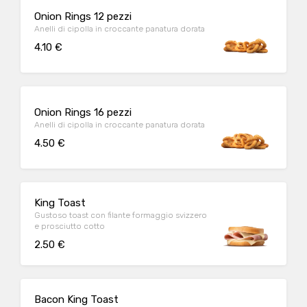
Onion Rings 12 pezzi
Anelli di cipolla in croccante panatura dorata
4.10 €
Onion Rings 16 pezzi
Anelli di cipolla in croccante panatura dorata
4.50 €
King Toast
Gustoso toast con filante formaggio svizzero
e prosciutto cotto
2.50 €
Bacon King Toast