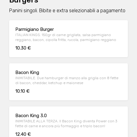
Burgers
Panini singoli. Bibite e extra selezionabili a pagamento
Parmigiano Burger
ITALIAN KINGS. 150gr di carne grigliata, salsa parmigiano
reggiano, bacon, cipolla fritta, rucola, parmigiano reggiano
10.30 €
Bacon King
INIMITABILE. Due hamburger di manzo alla griglia con 8 fette
di bacon, cheddar, ketchup e maionese
10.10 €
Bacon King 3.0
INIMITABILE ALLA TERZA. Il Bacon King diventa Power con 3
fette di carne e ancora più formaggio e triplo bacon!
12.40 €