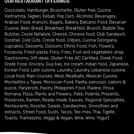
OUR RESTAURANT OFFERINGS
Cioccolato
,
Hamburger
,
Bruschette
,
Gluten free
,
Cucina
Vietnamita
,
Taglieri
,
Kebab
,
Pop Corn
,
Alcoholic Beverages
,
Arabian Food
,
Arancini
,
Bagels
,
Bakery
,
Balcanic Food
,
Bavarian
Cuisine
,
Beer
,
Bread
,
Breakfast
,
Breakfast
,
Brunch
,
Bubble Tea
,
Butcher
,
Ceste Natalizie
,
Cheese
,
Chinese food
,
Club Sandwich
,
Cocktail
,
Cold Cuts
,
Creole food
,
Crêpes
,
Cucina Georgiana
,
cupcakes
,
Desserts
,
Dolciumi
,
Ethnic Food
,
Fish
,
Flowers
,
Focaccia
,
Fresh pasta
,
Frico
,
Fries
,
Fruit and vegetables shop
,
Gastronomy
,
Gift ideas
,
Gluten Free AIC Certified
,
Greek Food
,
Greek Food
,
Grocery
,
Gua bao
,
Ice cream
,
Indian food
,
Japanese
,
Korean Food
,
Latin cuisine
,
Laundry
,
Laundry
,
Lebanese cuisine
,
Local food
,
Main courses
,
Meat
,
Meatballs
,
Mexican Cuisine
,
Montaditos y Tapas
,
Moroccan Food
,
Paella
,
panuozzi, calzoni &
pucce
,
Panzerotti
,
Pastry
,
Philippines Food
,
Piadine
,
Pinsa
Romana
,
Pizza
,
Plants and Flowers
,
Pokè
,
Polenta
,
Presents
,
Preserves
,
Ramen
,
Ready-made Sauces
,
Regional Specialties
,
Restaurants
,
Rooster
,
Salads
,
Sandwiches
,
Smoothies and
extracts
,
Street Food
,
Sushi
,
Tacos
,
Tex-mex
,
Thai
,
Tigelle
,
Toasts
,
Tramezzino
,
Veggy & Vegan
,
Wine
,
Wine
,
Yogurt