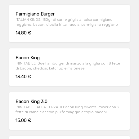
Parmigiano Burger
ITALIAN KINGS. 150gr di carne grigliata, salsa parmigiano
reggiano, bacon, cipolla fritta, rucola, parmigiano reggiano
14.80 €
Bacon King
INIMITABILE. Due hamburger di manzo alla griglia con 8 fette
di bacon, cheddar, ketchup e maionese
13.40 €
Bacon King 3.0
INIMITABILE ALLA TERZA. Il Bacon King diventa Power con 3
fette di carne e ancora più formaggio e triplo bacon!
15.00 €