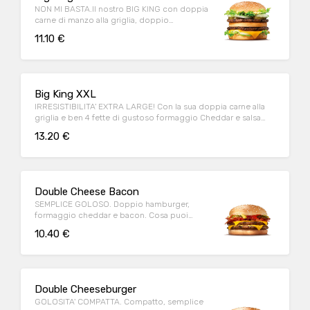
NON MI BASTA.Il nostro BIG KING con doppia
carne di manzo alla griglia, doppio
formaggio e deliziosa salsa KING
11.10 €
Big King XXL
IRRESISTIBILITA' EXTRA LARGE! Con la sua doppia carne alla
griglia e ben 4 fette di gustoso formaggio Cheddar e salsa
King!
13.20 €
Double Cheese Bacon
SEMPLICE GOLOSO. Doppio hamburger,
formaggio cheddar e bacon. Cosa puoi
chiedere di più?
10.40 €
Double Cheeseburger
GOLOSITA' COMPATTA. Compatto, semplice