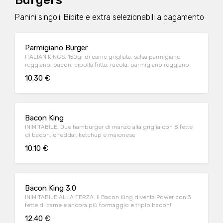
Burgers
Panini singoli. Bibite e extra selezionabili a pagamento
Parmigiano Burger
ITALIAN KINGS. 150gr di carne grigliata, salsa parmigiano
reggiano, bacon, cipolla fritta, rucola, parmigiano reggiano
10.30 €
Bacon King
INIMITABILE. Due hamburger di manzo alla griglia con 8 fette
di bacon, cheddar, ketchup e maionese
10.10 €
Bacon King 3.0
INIMITABILE ALLA TERZA. Il Bacon King diventa Power con 3
fette di carne e ancora più formaggio e triplo bacon!
12.40 €