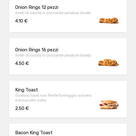
Onion Rings 12 pezzi
Anelli di cipolla in croccante panatura dorata
4.10 €
Onion Rings 16 pezzi
Anelli di cipolla in croccante panatura dorata
4.50 €
King Toast
Gustoso toast con filante formaggio svizzero
e prosciutto cotto
2.50 €
Bacon King Toast