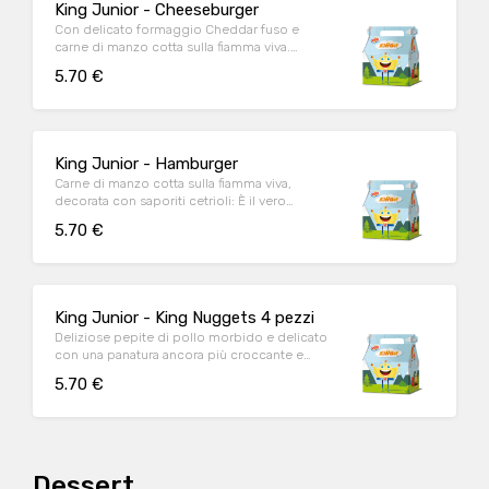
King Junior - Cheeseburger
Con delicato formaggio Cheddar fuso e
carne di manzo cotta sulla fiamma viva.
Allora, anche tu sorridi già?
5.70 €
King Junior - Hamburger
Carne di manzo cotta sulla fiamma viva,
decorata con saporiti cetrioli: È il vero
compimento del piacere
5.70 €
King Junior - King Nuggets 4 pezzi
Deliziose pepite di pollo morbido e delicato
con una panatura ancora più croccante e
gustosa. Ogni morso sarà davvero unico.
5.70 €
Dessert