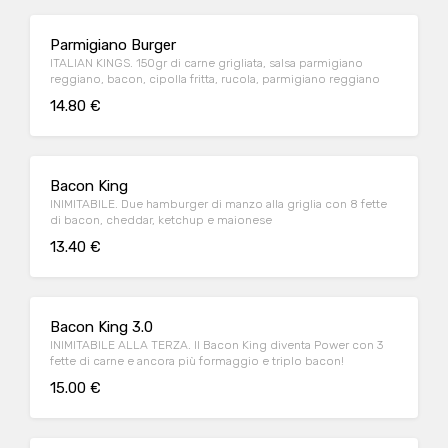
Parmigiano Burger
ITALIAN KINGS. 150gr di carne grigliata, salsa parmigiano
reggiano, bacon, cipolla fritta, rucola, parmigiano reggiano
14.80 €
Bacon King
INIMITABILE. Due hamburger di manzo alla griglia con 8 fette
di bacon, cheddar, ketchup e maionese
13.40 €
Bacon King 3.0
INIMITABILE ALLA TERZA. Il Bacon King diventa Power con 3
fette di carne e ancora più formaggio e triplo bacon!
15.00 €