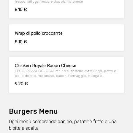
fresco, lattuga fresca e doppia maionese
8.10 €
Wrap di pollo croccante
8.10 €
Chicken Royale Bacon Cheese
LEGGEREZZA GOLOSA! Panino al sesamo extralungo, petto di
pollo dorato, maionese, bacon, formaggio, lattuga e
pomodoro.
9.20 €
Burgers Menu
Ogni menù comprende panino, patatine fritte e una
bibita a scelta