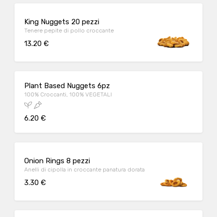
King Nuggets 20 pezzi
Tenere pepite di pollo croccante
13.20 €
Plant Based Nuggets 6pz
100% Croccanti, 100% VEGETALI
6.20 €
Onion Rings 8 pezzi
Anelli di cipolla in croccante panatura dorata
3.30 €