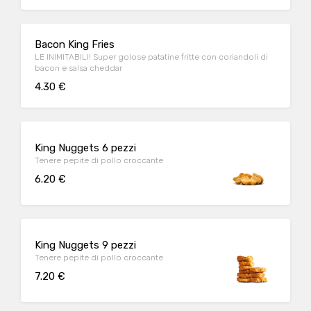
Bacon King Fries
LE INIMITABILI! Super golose patatine fritte con coriandoli di
bacon e salsa cheddar
4.30 €
King Nuggets 6 pezzi
Tenere pepite di pollo croccante
6.20 €
King Nuggets 9 pezzi
Tenere pepite di pollo croccante
7.20 €