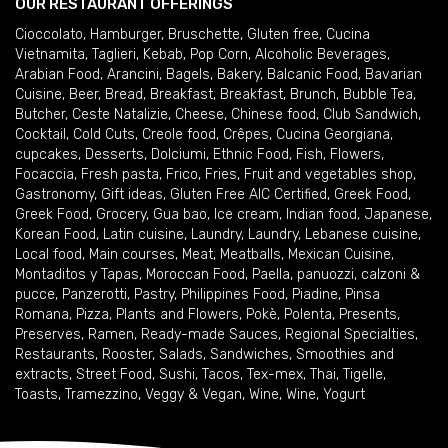
OUR RESTAURANT OFFERINGS
Cioccolato
,
Hamburger
,
Bruschette
,
Gluten free
,
Cucina
Vietnamita
,
Taglieri
,
Kebab
,
Pop Corn
,
Alcoholic Beverages
,
Arabian Food
,
Arancini
,
Bagels
,
Bakery
,
Balcanic Food
,
Bavarian
Cuisine
,
Beer
,
Bread
,
Breakfast
,
Breakfast
,
Brunch
,
Bubble Tea
,
Butcher
,
Ceste Natalizie
,
Cheese
,
Chinese food
,
Club Sandwich
,
Cocktail
,
Cold Cuts
,
Creole food
,
Crêpes
,
Cucina Georgiana
,
cupcakes
,
Desserts
,
Dolciumi
,
Ethnic Food
,
Fish
,
Flowers
,
Focaccia
,
Fresh pasta
,
Frico
,
Fries
,
Fruit and vegetables shop
,
Gastronomy
,
Gift ideas
,
Gluten Free AIC Certified
,
Greek Food
,
Greek Food
,
Grocery
,
Gua bao
,
Ice cream
,
Indian food
,
Japanese
,
Korean Food
,
Latin cuisine
,
Laundry
,
Laundry
,
Lebanese cuisine
,
Local food
,
Main courses
,
Meat
,
Meatballs
,
Mexican Cuisine
,
Montaditos y Tapas
,
Moroccan Food
,
Paella
,
panuozzi, calzoni &
pucce
,
Panzerotti
,
Pastry
,
Philippines Food
,
Piadine
,
Pinsa
Romana
,
Pizza
,
Plants and Flowers
,
Pokè
,
Polenta
,
Presents
,
Preserves
,
Ramen
,
Ready-made Sauces
,
Regional Specialties
,
Restaurants
,
Rooster
,
Salads
,
Sandwiches
,
Smoothies and
extracts
,
Street Food
,
Sushi
,
Tacos
,
Tex-mex
,
Thai
,
Tigelle
,
Toasts
,
Tramezzino
,
Veggy & Vegan
,
Wine
,
Wine
,
Yogurt