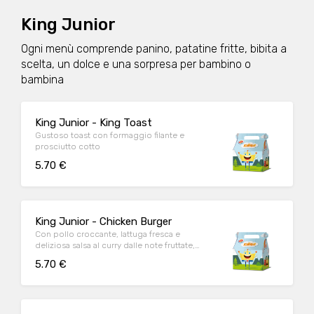
King Junior
Ogni menù comprende panino, patatine fritte, bibita a
scelta, un dolce e una sorpresa per bambino o
bambina
King Junior - King Toast
Gustoso toast con formaggio filante e
prosciutto cotto
5.70 €
King Junior - Chicken Burger
Con pollo croccante, lattuga fresca e
deliziosa salsa al curry dalle note fruttate,
questo magnifico hamburger è l’ideale per
5.70 €
placare la voglia di pollo fuoripasto.