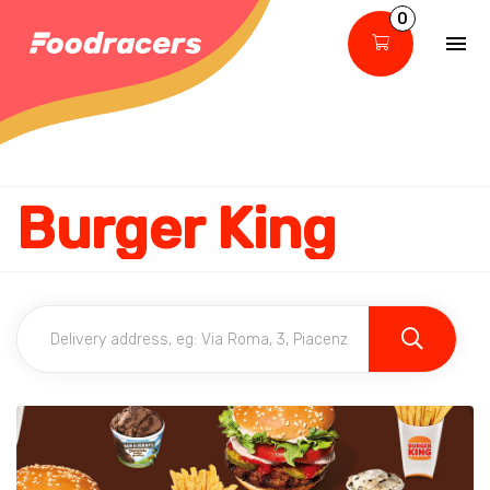
0
Burger King