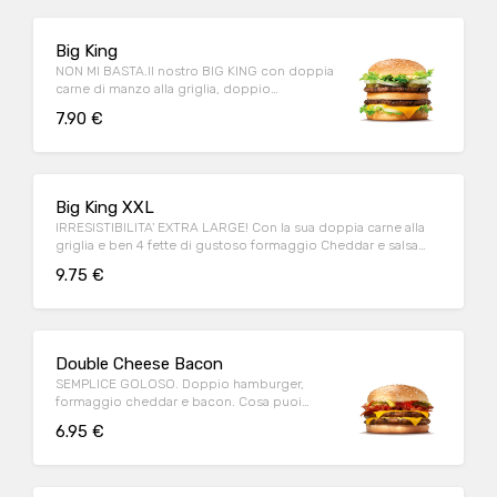
Big King
NON MI BASTA.Il nostro BIG KING con doppia
carne di manzo alla griglia, doppio
formaggio e deliziosa salsa KING
7.90 €
Big King XXL
IRRESISTIBILITA' EXTRA LARGE! Con la sua doppia carne alla
griglia e ben 4 fette di gustoso formaggio Cheddar e salsa
King!
9.75 €
Double Cheese Bacon
SEMPLICE GOLOSO. Doppio hamburger,
formaggio cheddar e bacon. Cosa puoi
chiedere di più?
6.95 €