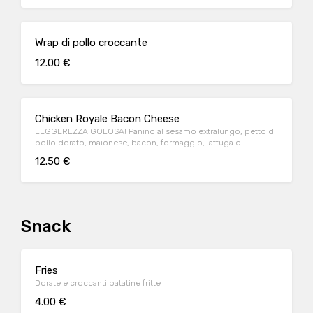
Wrap di pollo croccante
12.00 €
Chicken Royale Bacon Cheese
LEGGEREZZA GOLOSA! Panino al sesamo extralungo, petto di
pollo dorato, maionese, bacon, formaggio, lattuga e
pomodoro.
12.50 €
Snack
Fries
Dorate e croccanti patatine fritte
4.00 €