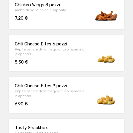
Chicken Wings 8 pezzi
Alette di pollo calde e saporite
7.20 €
Chili Cheese Bites 6 pezzi
Pepite panate di formaggio fuso ripiene di
jalapenos
5.30 €
Chili Cheese Bites 9 pezzi
Pepite panate di formaggio fuso ripiene di
jalapenos
6.90 €
Tasty Snackbox