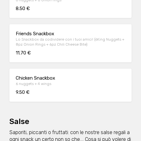
6 nuggets + 8 onion rings
8.50 €
Friends Snackbox
Lo Snackbox da codividere con i tuoi amici! (6King Nuggets +
8pz Onion Rings + 6pz Chili Cheese Bite)
11.70 €
Chicken Snackbox
6 nuggets + 4 wings
9.50 €
Salse
Saporiti, piccanti o fruttati: con le nostre salse regali a
ogni snack un certo non so che.... Cosa si può volere di