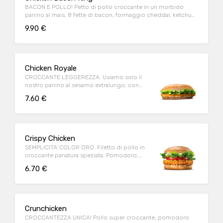
BACON E POLLO! Petto di pollo croccante in un morbido
panino al mais, 8 fette di bacon, formaggio cheddar, ketchup,
maionese
9.90 €
Chicken Royale
CROCCANTE LEGGEREZZA. Usiamo solo il
nostro panino al sesamo extralungo, con
tanto petto di pollo dorato.
7.60 €
Crispy Chicken
SEMPLICITA' COLOR ORO. Filetto di pollo in
croccante panatura speziata. Pomodoro,
lattuga e maionese.
6.70 €
Crunchicken
CROCCANTEZZA UNICA! Pollo super croccante, pomodoro