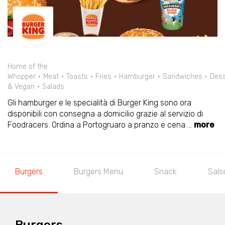
Home of the
Whopper
Meat
Toasts
Fries
Hamburger
Sandwiches
Dess
& Vegan
Salads
Gli hamburger e le specialità di Burger King sono ora
disponibili con consegna a domicilio grazie al servizio di
Foodracers. Ordina a Portogruaro a pranzo e cena
...
more
Burgers
Burgers Menu
Snack
Sals