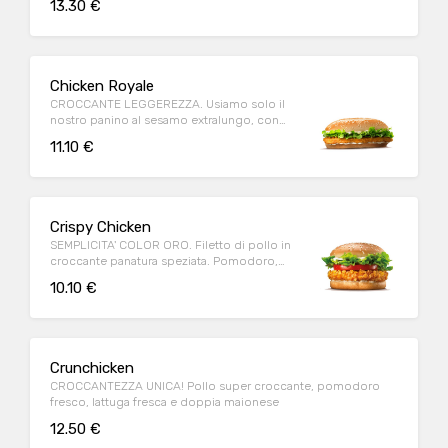
13.30 €
Chicken Royale
CROCCANTE LEGGEREZZA. Usiamo solo il
nostro panino al sesamo extralungo, con
tanto petto di pollo dorato.
11.10 €
Crispy Chicken
SEMPLICITA' COLOR ORO. Filetto di pollo in
croccante panatura speziata. Pomodoro,
lattuga e maionese.
10.10 €
Crunchicken
CROCCANTEZZA UNICA! Pollo super croccante, pomodoro
fresco, lattuga fresca e doppia maionese
12.50 €