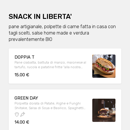
SNACK IN LIBERTA'
pane artigianale, polpette di carne fatta in casa con
tagli scelti, salse home made e verdura
prevalentemente BIO
DOPPIA T
Pane ciabatta, battuta di manzo, maionese al
tartufo, rucola e patatine fritte “alla nostra
maniera”
15.00 €
GREEN DAY
Polpetta dorata di Patate, Alghe e Funghi
Shiitake, Salsa di Soya e Basilico, Spaghetti
croccati di Barbabietola, Insalata di
Cappuccio Viola, Salsa Chili, patate fritte “alla
14.00 €
nostra maniera”