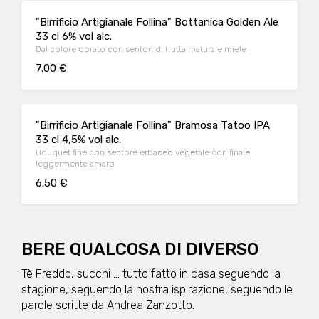
"Birrificio Artigianale Follina" Bottanica Golden Ale
33 cl 6% vol alc.
Dal colore dorato con sentori di frutta matura e miele
7.00 €
"Birrificio Artigianale Follina" Bramosa Tatoo IPA
33 cl 4,5% vol alc.
Bouquet fine con sentore erbaceo vegetale con finale
leggermente amaro
6.50 €
BERE QUALCOSA DI DIVERSO
Tè Freddo, succhi ... tutto fatto in casa seguendo la
stagione, seguendo la nostra ispirazione, seguendo le
parole scritte da Andrea Zanzotto.