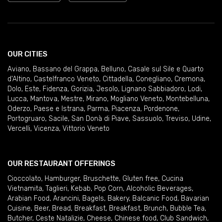
OUR CITIES
Aviano
,
Bassano del Grappa
,
Belluno
,
Casale sul Sile e Quarto
d'Altino
,
Castelfranco Veneto
,
Cittadella
,
Conegliano
,
Cremona
,
Dolo
,
Este
,
Fidenza
,
Gorizia
,
Jesolo
,
Lignano Sabbiadoro
,
Lodi
,
Lucca
,
Mantova
,
Mestre
,
Mirano
,
Mogliano Veneto
,
Montebelluna
,
Oderzo
,
Paese e Istrana
,
Parma
,
Piacenza
,
Pordenone
,
Portogruaro
,
Sacile
,
San Donà di Piave
,
Sassuolo
,
Treviso
,
Udine
,
Vercelli
,
Vicenza
,
Vittorio Veneto
OUR RESTAURANT OFFERINGS
Cioccolato
,
Hamburger
,
Bruschette
,
Gluten free
,
Cucina
Vietnamita
,
Taglieri
,
Kebab
,
Pop Corn
,
Alcoholic Beverages
,
Arabian Food
,
Arancini
,
Bagels
,
Bakery
,
Balcanic Food
,
Bavarian
Cuisine
,
Beer
,
Bread
,
Breakfast
,
Breakfast
,
Brunch
,
Bubble Tea
,
Butcher
,
Ceste Natalizie
,
Cheese
,
Chinese food
,
Club Sandwich
,