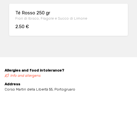
Té Rosso 250 gr
Fiori di Ibisco, Fragole e Succo di Limone
2.50 €
Allergies and food intolerance?
Info and allergens
Address
Corso Martiri della Libertà 55, Portogruaro