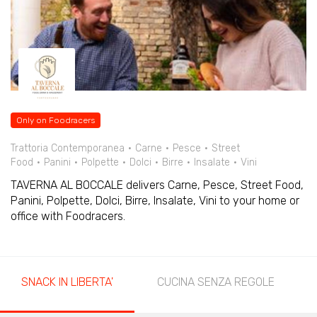
Only on Foodracers
Trattoria Contemporanea
Carne
Pesce
Street
Food
Panini
Polpette
Dolci
Birre
Insalate
Vini
TAVERNA AL BOCCALE delivers Carne, Pesce, Street Food,
Panini, Polpette, Dolci, Birre, Insalate, Vini to your home or
office with Foodracers.
SNACK IN LIBERTA'
CUCINA SENZA REGOLE