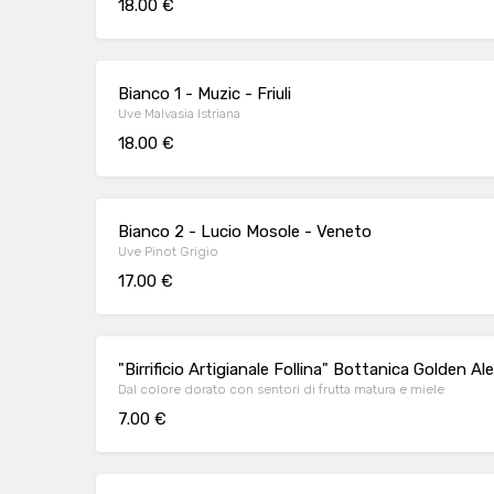
18.00 €
Bianco 1 - Muzic - Friuli
Uve Malvasia Istriana
18.00 €
Bianco 2 - Lucio Mosole - Veneto
Uve Pinot Grigio
17.00 €
"Birrificio Artigianale Follina" Bottanica Golden Ale
Dal colore dorato con sentori di frutta matura e miele
7.00 €