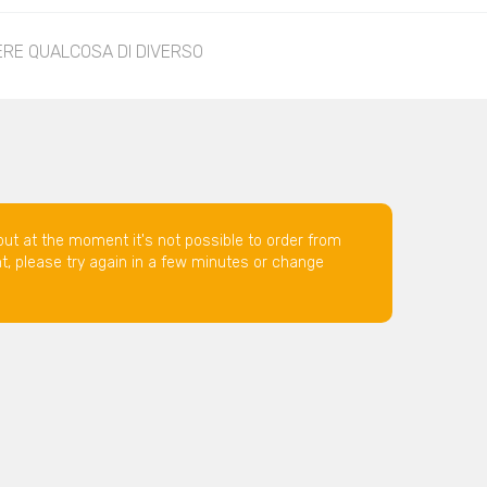
ERE QUALCOSA DI DIVERSO
but at the moment it's not possible to order from
nt, please try again in a few minutes or change