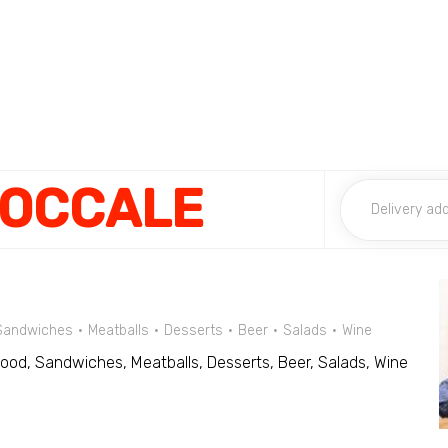
BOCCALE
Sandwiches
Meatballs
Desserts
Beer
Salads
Wine
ood, Sandwiches, Meatballs, Desserts, Beer, Salads, Wine