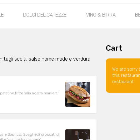
LE
DOLCI DELICATEZZE
VINO & BIRRA
B
Cart
on tagli scelti, salse home made e verdura
We are sorry 
this restaura
restaurant.
atatine fritte “alla nostra maniera”
ya e Basilico, Spaghetti croccati di
itte “alla nostra maniera”