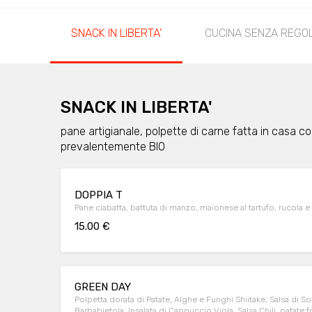
SNACK IN LIBERTA'
CUCINA SENZA REGO
SNACK IN LIBERTA'
pane artigianale, polpette di carne fatta in casa c
prevalentemente BIO
DOPPIA T
Pane ciabatta, battuta di manzo, maionese al tartufo, rucola e p
15.00 €
GREEN DAY
Polpetta dorata di Patate, Alghe e Funghi Shiitake, Salsa di So
Barbabietola, Insalata di Cappuccio Viola, Salsa Chili, patate fr