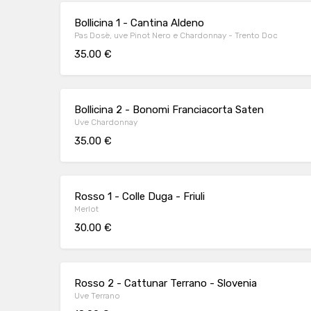
Bollicina 1 - Cantina Aldeno
Pas Dosè, uve Pinot Nero e Chardonnay - Trento Doc
35.00 €
Bollicina 2 - Bonomi Franciacorta Saten
Uve Chardonnay
35.00 €
Rosso 1 - Colle Duga - Friuli
Merlot
30.00 €
Rosso 2 - Cattunar Terrano - Slovenia
Uve Terrano