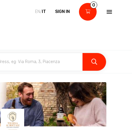
0
EN/
IT
SIGN IN