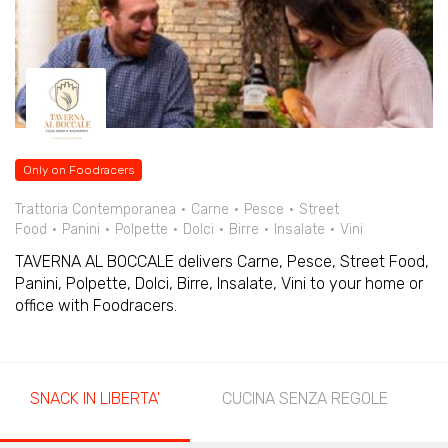
Only on Foodracers
Trattoria Contemporanea
Carne
Pesce
Street
Food
Panini
Polpette
Dolci
Birre
Insalate
Vini
TAVERNA AL BOCCALE delivers Carne, Pesce, Street Food,
Panini, Polpette, Dolci, Birre, Insalate, Vini to your home or
office with Foodracers.
SNACK IN LIBERTA'
CUCINA SENZA REGOLE