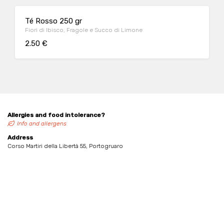
Té Rosso 250 gr
Fiori di Ibisco, Fragole e Succo di Limone
2.50 €
Allergies and food intolerance?
Info and allergens
Address
Corso Martiri della Libertà 55, Portogruaro