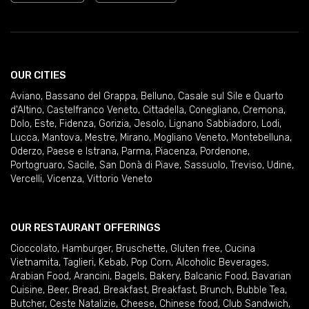
OUR CITIES
Aviano
,
Bassano del Grappa
,
Belluno
,
Casale sul Sile e Quarto
d'Altino
,
Castelfranco Veneto
,
Cittadella
,
Conegliano
,
Cremona
,
Dolo
,
Este
,
Fidenza
,
Gorizia
,
Jesolo
,
Lignano Sabbiadoro
,
Lodi
,
Lucca
,
Mantova
,
Mestre
,
Mirano
,
Mogliano Veneto
,
Montebelluna
,
Oderzo
,
Paese e Istrana
,
Parma
,
Piacenza
,
Pordenone
,
Portogruaro
,
Sacile
,
San Donà di Piave
,
Sassuolo
,
Treviso
,
Udine
,
Vercelli
,
Vicenza
,
Vittorio Veneto
OUR RESTAURANT OFFERINGS
Cioccolato
,
Hamburger
,
Bruschette
,
Gluten free
,
Cucina
Vietnamita
,
Taglieri
,
Kebab
,
Pop Corn
,
Alcoholic Beverages
,
Arabian Food
,
Arancini
,
Bagels
,
Bakery
,
Balcanic Food
,
Bavarian
Cuisine
,
Beer
,
Bread
,
Breakfast
,
Breakfast
,
Brunch
,
Bubble Tea
,
Butcher
,
Ceste Natalizie
,
Cheese
,
Chinese food
,
Club Sandwich
,