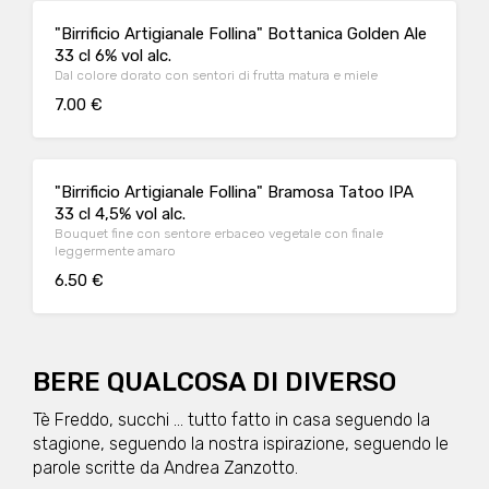
"Birrificio Artigianale Follina" Bottanica Golden Ale
33 cl 6% vol alc.
Dal colore dorato con sentori di frutta matura e miele
7.00 €
"Birrificio Artigianale Follina" Bramosa Tatoo IPA
33 cl 4,5% vol alc.
Bouquet fine con sentore erbaceo vegetale con finale
leggermente amaro
6.50 €
BERE QUALCOSA DI DIVERSO
Tè Freddo, succhi ... tutto fatto in casa seguendo la
stagione, seguendo la nostra ispirazione, seguendo le
parole scritte da Andrea Zanzotto.