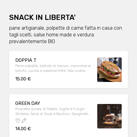
SNACK IN LIBERTA'
pane artigianale, polpette di carne fatta in casa con
tagli scelti, salse home made e verdura
prevalentemente BIO
DOPPIA T
Pane ciabatta, battuta di manzo, maionese al
tartufo, rucola e patatine fritte “alla nostra
maniera”
15.00 €
GREEN DAY
Polpetta dorata di Patate, Alghe e Funghi
Shiitake, Salsa di Soya e Basilico, Spaghetti
croccati di Barbabietola, Insalata di
Cappuccio Viola, Salsa Chili, patate fritte “alla
14.00 €
nostra maniera”