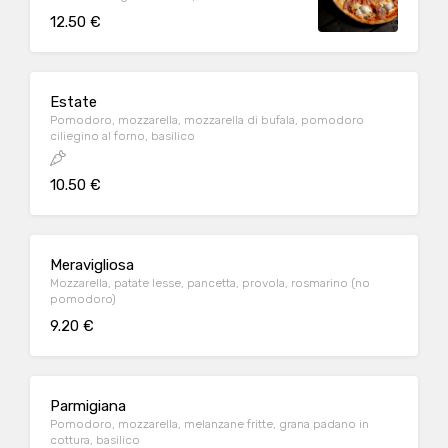
provola affumicata
12.50 €
Estate
Pomodoro, mozzarella, mozzarella di bufala, pomodoro
ciliegino al forno, basilico
10.50 €
Meravigliosa
Mozzarella, patate lesse, pancetta, provola, rosmarino (no
pomodoro)
9.20 €
Parmigiana
Pomodoro, mozzarella, melanzane fritte, grana padano in
cottura, basilico