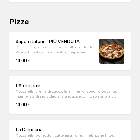
Pizze
Sapori italiani - PIÙ VENDUTA
Pomodoro, mozzarella, prosciutto crudo di
Parma, burrata, olio al basilico, pepe nero
14.00 €
L'Autunnale
Mozzarella, crema di zucca, fiammiferi di speck croccante,
marmellata di radicchio all’arancia, pecorino romano (no
pomodoro)
14.00 €
La Campana
Mozzarella, pomodori datterini al forno, melanzane fritte,