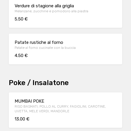
Verdure di stagione alla griglia
Melanzane, zucchine e pomodoro alla piastra
5.50 €
Patate rustiche al forno
Patate al forno cucinate con la buccia
4.50 €
Poke / Insalatone
MUMBAI POKE
RISO BASMATI, POLLO AL CURRY, FAGIOLINI, CAROTINE,
UVETTA, MELE VERDI, MANDORLE
13.00 €