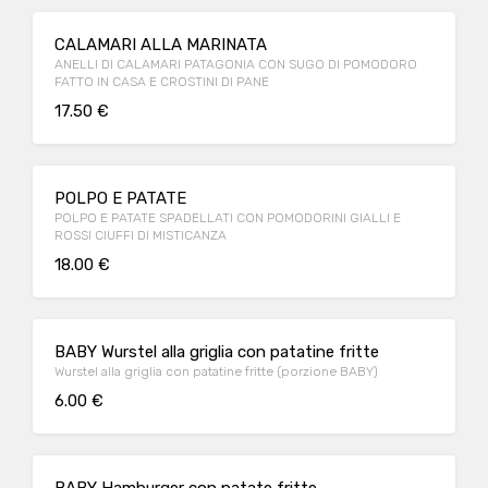
CALAMARI ALLA MARINATA
ANELLI DI CALAMARI PATAGONIA CON SUGO DI POMODORO
FATTO IN CASA E CROSTINI DI PANE
17.50 €
POLPO E PATATE
POLPO E PATATE SPADELLATI CON POMODORINI GIALLI E
ROSSI CIUFFI DI MISTICANZA
18.00 €
BABY Wurstel alla griglia con patatine fritte
Wurstel alla griglia con patatine fritte (porzione BABY)
6.00 €