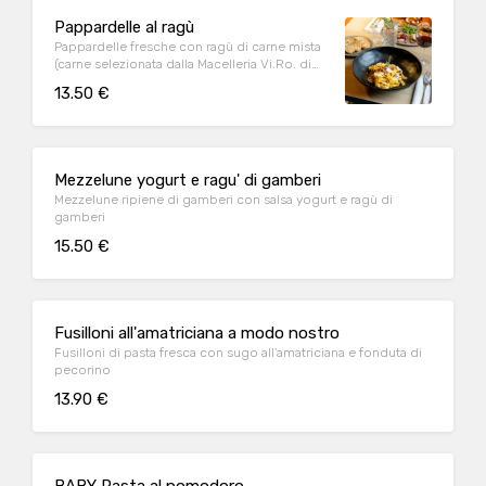
Pappardelle al ragù
Pappardelle fresche con ragù di carne mista
(carne selezionata dalla Macelleria Vi.Ro. di
Concordia Sagittaria)
13.50 €
Mezzelune yogurt e ragu' di gamberi
Mezzelune ripiene di gamberi con salsa yogurt e ragù di
gamberi
15.50 €
Fusilloni all'amatriciana a modo nostro
Fusilloni di pasta fresca con sugo all'amatriciana e fonduta di
pecorino
13.90 €