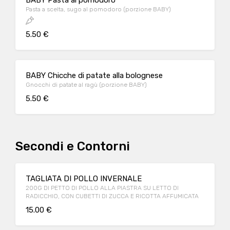
BABY Pasta al pomodoro
Pasta a scelta, sugo al pomodoro (porzione BABY)
5.50 €
BABY Chicche di patate alla bolognese
Gnocchi di patate al ragù (porzione BABY)
5.50 €
Secondi e Contorni
TAGLIATA DI POLLO INVERNALE
200G DI PETTO DI POLLO ALLA PIASTRA SU LETTO DI
RADICCHIO, CON CUBETTI DI ZUCCA E RICOTTA AFFUMICATA
15.00 €