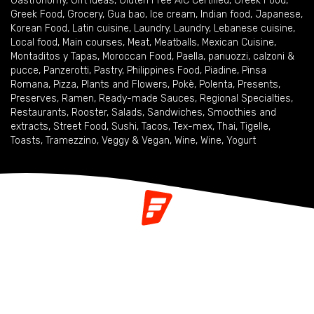
Gastronomy
,
Gift ideas
,
Gluten Free AIC Certified
,
Greek Food
,
Greek Food
,
Grocery
,
Gua bao
,
Ice cream
,
Indian food
,
Japanese
,
Korean Food
,
Latin cuisine
,
Laundry
,
Laundry
,
Lebanese cuisine
,
Local food
,
Main courses
,
Meat
,
Meatballs
,
Mexican Cuisine
,
Montaditos y Tapas
,
Moroccan Food
,
Paella
,
panuozzi, calzoni &
pucce
,
Panzerotti
,
Pastry
,
Philippines Food
,
Piadine
,
Pinsa
Romana
,
Pizza
,
Plants and Flowers
,
Pokè
,
Polenta
,
Presents
,
Preserves
,
Ramen
,
Ready-made Sauces
,
Regional Specialties
,
Restaurants
,
Rooster
,
Salads
,
Sandwiches
,
Smoothies and
extracts
,
Street Food
,
Sushi
,
Tacos
,
Tex-mex
,
Thai
,
Tigelle
,
Toasts
,
Tramezzino
,
Veggy & Vegan
,
Wine
,
Wine
,
Yogurt