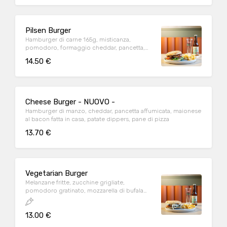
Pilsen Burger
Hamburger di carne 165g, misticanza,
pomodoro, formaggio cheddar, pancetta,
pane di pizza, salsa bbq, patate fritte
14.50 €
Cheese Burger - NUOVO -
Hamburger di manzo, cheddar, pancetta affumicata, maionese
al bacon fatta in casa, patate dippers, pane di pizza
13.70 €
Vegetarian Burger
Melanzane fritte, zucchine grigliate,
pomodoro gratinato, mozzarella di bufala
campana, olio al basilico, pane di pizza,
patate dippers
13.00 €