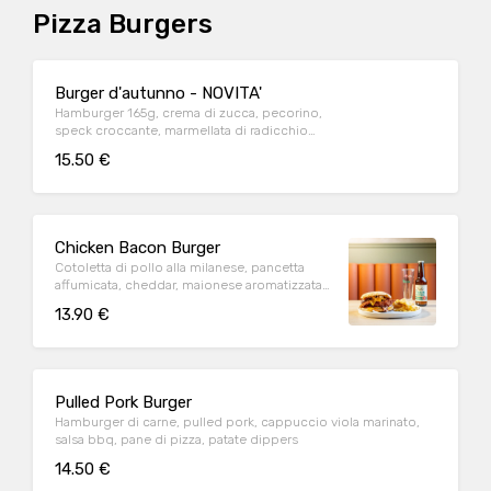
Pizza Burgers
Burger d'autunno - NOVITA'
Hamburger 165g, crema di zucca, pecorino,
speck croccante, marmellata di radicchio
all'arancia, pane di pizza, patate dippers
15.50 €
Chicken Bacon Burger
Cotoletta di pollo alla milanese, pancetta
affumicata, cheddar, maionese aromatizzata
al bacon, pane di pizza, patate dippers
13.90 €
Pulled Pork Burger
Hamburger di carne, pulled pork, cappuccio viola marinato,
salsa bbq, pane di pizza, patate dippers
14.50 €