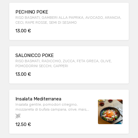
PECHINO POKE
RISO BASMATI, GAMBERI ALLA PAPRIKA, AVOCADO, ARANCIA,
CECI, RAPE ROSSE, SEMI DI SESAMO
13.00 €
SALONICCO POKE
RISO BASMATI, RADICCHIO, ZUCCA, FETA GRECA, OLIVE,
POMODORINI SECCHI, CAPPERI
13.00 €
Insalata Mediterranea
Insalata gentile, pomodori ciliegino,
mozzarella di bufala campana, olive, mais,
tonno, carote
12.50 €