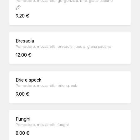
Pomodoro, mozzarella, gorgonzola, brie, grana padano
9.20 €
Bresaola
Pomodoro, mozzarella, bresaola, rucola, grana padano
12.00 €
Brie e speck
Pomodoro, mozzarella, brie, speck
9.00 €
Funghi
Pomodoro, mozzarella, funghi
8.00 €