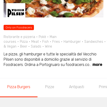
Only on Foodracers
Ristorante e pizzeria
Pokè
Main
courses
Pizza
Meat
Fish
Fries
Hamburger
Sandwiches
& Vegan
Beer
Salads
Wine
Le pizze, gli hamburger e tutte le specialità del Vecchio
Pilsen sono disponibili a domicilio grazie al servizio di
Foodracers. Ordina a Portogruaro su foodracers.co
...
more
Pizza Burgers
Pizze
Antipasti
Primi