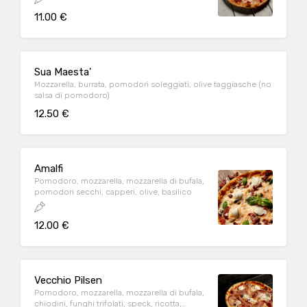
11.00 €
Sua Maesta'
Mozzarella, burrata, pomodori soleggiati, olive taggiasche (no
salsa di pomodoro)
12.50 €
Amalfi
Pomodoro, mozzarella, mozzarella di bufala,
pomodori secchi, capperi, olive, basilico
12.00 €
Vecchio Pilsen
Pomodoro, mozzarella, mozzarella di bufala,
chiodini, funghi trifolati, speck, ricotta,