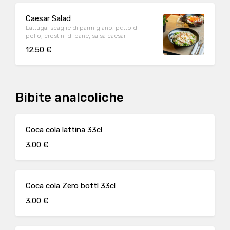
Caesar Salad
Lattuga, scaglie di parmigiano, petto di
pollo, crostini di pane, salsa caesar
12.50 €
Bibite analcoliche
Coca cola lattina 33cl
3.00 €
Coca cola Zero bottl 33cl
3.00 €