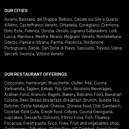
OUR CITIES
Aviano
,
Bassano del Grappa
,
Belluno
,
Casale sul Sile e Quarto
d'Altino
,
Castelfranco Veneto
,
Cittadella
,
Conegliano
,
Cremona
,
Dolo
,
Este
,
Fidenza
,
Gorizia
,
Jesolo
,
Lignano Sabbiadoro
,
Lodi
,
Lucca
,
Mantova
,
Mestre
,
Mirano
,
Mogliano Veneto
,
Montebelluna
,
Oderzo
,
Paese e Istrana
,
Parma
,
Piacenza
,
Pordenone
,
Portogruaro
,
Sacile
,
San Donà di Piave
,
Sassuolo
,
Treviso
,
Udine
,
Vercelli
,
Vicenza
,
Vittorio Veneto
OUR RESTAURANT OFFERINGS
Cioccolato
,
Hamburger
,
Bruschette
,
Gluten free
,
Cucina
Vietnamita
,
Taglieri
,
Kebab
,
Pop Corn
,
Alcoholic Beverages
,
Arabian Food
,
Arancini
,
Bagels
,
Bakery
,
Balcanic Food
,
Bavarian
Cuisine
,
Beer
,
Bread
,
Breakfast
,
Breakfast
,
Brunch
,
Bubble Tea
,
Butcher
,
Ceste Natalizie
,
Cheese
,
Chinese food
,
Club Sandwich
,
Cocktail
,
Cold Cuts
,
Creole food
,
Crêpes
,
Cucina Georgiana
,
cupcakes
,
Desserts
,
Dolciumi
,
Ethnic Food
,
Fish
,
Flowers
,
Focaccia
,
Fresh pasta
,
Frico
,
Fries
,
Fruit and vegetables shop
,