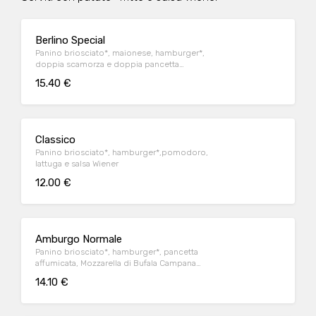
Berlino Special
Panino briosciato*, maionese, hamburger*,
doppia scamorza e doppia pancetta
affumicate e senape
15.40 €
Classico
Panino briosciato*, hamburger*,pomodoro,
lattuga e salsa Wiener
12.00 €
Amburgo Normale
Panino briosciato*, hamburger*, pancetta
affumicata, Mozzarella di Bufala Campana
DOP, pomodoro, lattuga e salsa Wiener
14.10 €