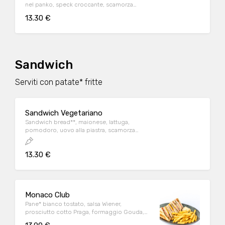
nel panko, speck croccante, scamorza
affumicata, lattuga, pomodoro e maionese
13.30 €
Sandwich
Serviti con patate* fritte
Sandwich Vegetariano
Sandwich bread**, maionese, lattuga,
pomodoro, uovo alla piastra, scamorza
affumicata, zucchine al forno
13.30 €
Monaco Club
Pane* bianco tostato, salsa Wiener,
prosciutto cotto Praga, formaggio Gouda,
uovo alla piastra, pancetta affumicata,