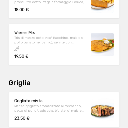
prosciutto cotto Praga e formaggio Gouda,
servita con patate* fritte e salsa Wiener
18.00 €
Wiener Mix
Tris di mezze cotolette* (tacchino, maiale e
pollo panato nel panko), servite con
insalatina di rucola e pomodorini, patate al
forno, salsa Wiener e salsa speziata
19.50 €
Griglia
Grigliata mista
Manzo grigliato aromatizzato al rosmarino,
petto di pollo*, salsiccia, Wurstel di maiale,
Ribs in salsa bbq aromatizzate alla birra,
23.50 €
serviti su rucola. Il tutto accompagnato da
patate al forno