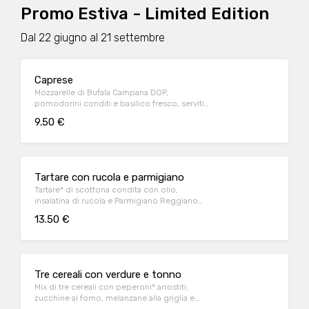
Promo Estiva - Limited Edition
Dal 22 giugno al 21 settembre
Caprese
Mozzarelle di Bufala Campana DOP,
pomodorini conditi e basilico fresco, serviti
con crostini di pane*
9.50 €
Tartare con rucola e parmigiano
Tartare* di scottona condita con olio,
insalatina di rucola e Parmigiano Reggiano
DOP e crostini di pane*
13.50 €
Tre cereali con verdure e tonno
Mix di tre cereali con peperoni* arrostiti,
zucchine al forno, melanzane alla griglia e