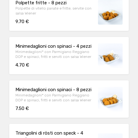
Polpette fritte - 8 pezzi
Polpette di vitello panate e fritte, servite con
salsa Wiener
9.70 €
Minimedaglioni con spinaci - 4 pezzi
Minimedaglioni* con Parmigiano Reggiano
DOP e spinaci, fritti e serviti con salsa Wiener
4.70 €
Minimedaglioni con spinaci - 8 pezzi
Minimedaglioni* con Parmigiano Reggiano
DOP e spinaci, fritti e serviti con salsa Wiener
7.50 €
Triangolini di rösti con speck - 4