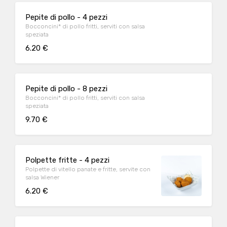
Pepite di pollo - 4 pezzi
Bocconcini* di pollo fritti, serviti con salsa
speziata
6.20 €
Pepite di pollo - 8 pezzi
Bocconcini* di pollo fritti, serviti con salsa
speziata
9.70 €
Polpette fritte - 4 pezzi
Polpette di vitello panate e fritte, servite con
salsa Wiener
6.20 €