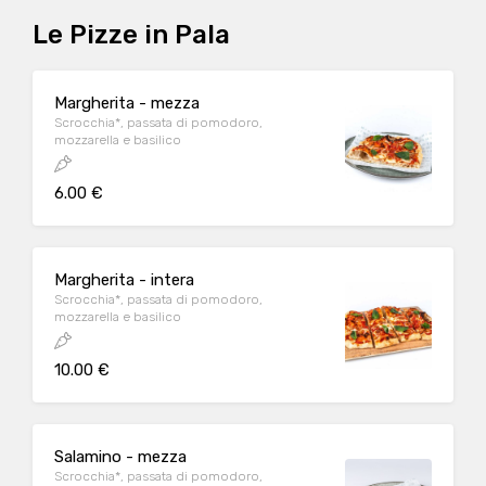
Le Pizze in Pala
Margherita - mezza
Scrocchia*, passata di pomodoro,
mozzarella e basilico
6.00 €
Margherita - intera
Scrocchia*, passata di pomodoro,
mozzarella e basilico
10.00 €
Salamino - mezza
Scrocchia*, passata di pomodoro,