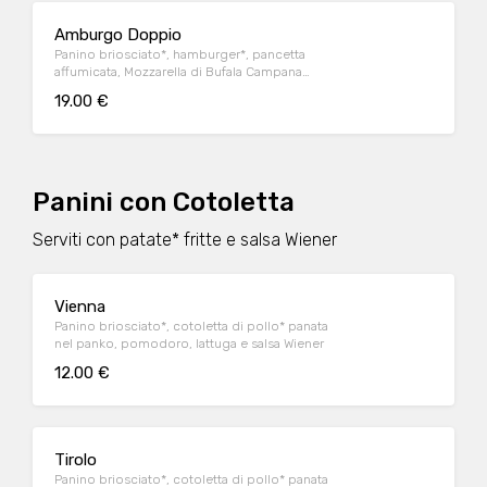
Amburgo Doppio
Panino briosciato*, hamburger*, pancetta
affumicata, Mozzarella di Bufala Campana
DOP, pomodoro, lattuga e salsa Wiener
19.00 €
Panini con Cotoletta
Serviti con patate* fritte e salsa Wiener
Vienna
Panino briosciato*, cotoletta di pollo* panata
nel panko, pomodoro, lattuga e salsa Wiener
12.00 €
Tirolo
Panino briosciato*, cotoletta di pollo* panata