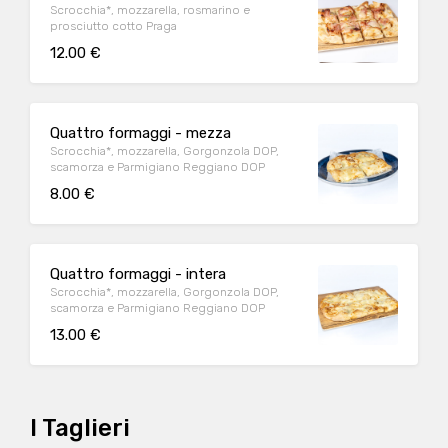
Scrocchia*, mozzarella, rosmarino e
prosciutto cotto Praga
12.00 €
Quattro formaggi - mezza
Scrocchia*, mozzarella, Gorgonzola DOP,
scamorza e Parmigiano Reggiano DOP
8.00 €
Quattro formaggi - intera
Scrocchia*, mozzarella, Gorgonzola DOP,
scamorza e Parmigiano Reggiano DOP
13.00 €
I Taglieri