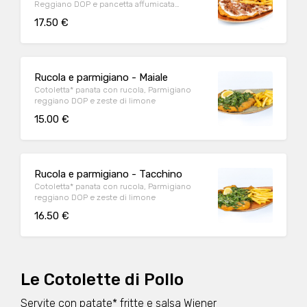
Reggiano DOP e pancetta affumicata
accuratamente grigliata
17.50 €
Rucola e parmigiano - Maiale
Cotoletta* panata con rucola, Parmigiano
reggiano DOP e zeste di limone
15.00 €
Rucola e parmigiano - Tacchino
Cotoletta* panata con rucola, Parmigiano
reggiano DOP e zeste di limone
16.50 €
Le Cotolette di Pollo
Servite con patate* fritte e salsa Wiener