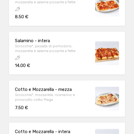
mozzarella e salame piccante a fette
8.50 €
Salamino - intera
Scrocchia*, passata di pomodoro,
mozzarella e salame piccante a fette
14.00 €
Cotto e Mozzarella - mezza
Scrocchia*, mozzarella, rosmarino e
prosciutto cotto Praga
7.50 €
Cotto e Mozzarella - intera