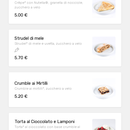
Crêpe* con Nutella®, granella di nocciole,
zucchero a velo
5.00 €
Strudel di mele
Strudel* di mele e uvetta, zucchero a velo
5.70 €
Crumble ai Mirtilli
Crumble ai mirtilli*, zucchero a velo
5.20 €
Torta al Cioccolato e Lamponi
Torta* al cioccolato con base crumble al