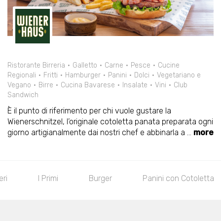
Ristorante Birreria
Galletto
Carne
Pesce
Cucine
Regionali
Fritti
Hamburger
Panini
Dolci
Vegetariano e
Vegano
Birre
Cucina Bavarese
Insalate
Vini
Club
Sandwich
È il punto di riferimento per chi vuole gustare la
Wienerschnitzel, l’originale cotoletta panata preparata ogni
giorno artigianalmente dai nostri chef e abbinarla a
...
more
eri
I Primi
Burger
Panini con Cotoletta