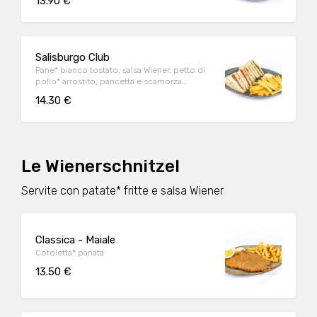
13.90 €
pomodoro, lattuga, servito con salsa Wiener
Salisburgo Club
Pane* bianco tostato, salsa Wiener, petto di
pollo* arrostito, pancetta e scamorza
affumicate, pomodoro, lattuga, servito con
14.30 €
salsa Wiener
Le Wienerschnitzel
Servite con patate* fritte e salsa Wiener
Classica - Maiale
Cotoletta* panata
13.50 €