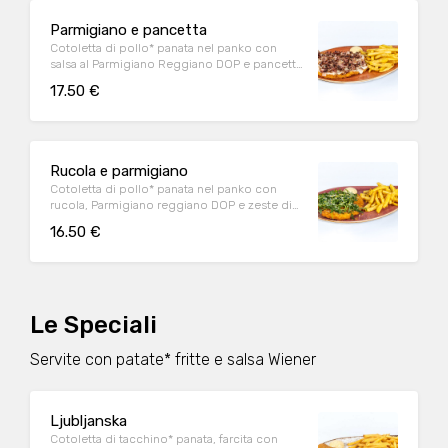
Parmigiano e pancetta
Cotoletta di pollo* panata nel panko con
salsa al Parmigiano Reggiano DOP e pancetta
affumicata accuratamente grigliata
17.50 €
Rucola e parmigiano
Cotoletta di pollo* panata nel panko con
rucola, Parmigiano reggiano DOP e zeste di
limone
16.50 €
Le Speciali
Servite con patate* fritte e salsa Wiener
Ljubljanska
Cotoletta di tacchino* panata, farcita con