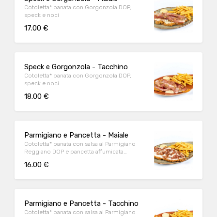
Cotoletta* panata con Gorgonzola DOP,
speck e noci
17.00 €
Speck e Gorgonzola - Tacchino
Cotoletta* panata con Gorgonzola DOP,
speck e noci
18.00 €
Parmigiano e Pancetta - Maiale
Cotoletta* panata con salsa al Parmigiano
Reggiano DOP e pancetta affumicata
accuratamente grigliata
16.00 €
Parmigiano e Pancetta - Tacchino
Cotoletta* panata con salsa al Parmigiano