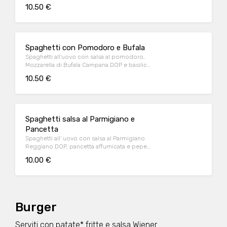
10.50 €
Spaghetti con Pomodoro e Bufala
Spaghetti all'uovo con salsa al pomodoro,
Mozzarella di Bufala Campana DOP e basilico
fresco
10.50 €
Spaghetti salsa al Parmigiano e
Pancetta
Spaghetti all' uovo con salsa al Parmigiano
Reggiano DOP, pancetta affumicata e pepe
nero
10.00 €
Burger
Serviti con patate* fritte e salsa Wiener