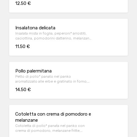
tonno a pinna gialla all'olio d'oliva
12.50 €
Insalatona delicata
Insalata mista in foglia, peperoni* arrostiti,
caciottina, pomodorini datterino, melanzane
alla griglia e basilico fresco
11.50 €
Pollo palermitana
Petto di pollo* panato nel panko
aromatizzato alle erbe e gratinato in forno,
servito con patate al forno e salsa Wiener
14.50 €
Cotoletta con crema di pomodoro e
melanzane
Cotoletta di pollo* panata nel panko con
crema di pomodoro, melanzane fritte,
basilico e Parmigiano Reggiano DOP, servita