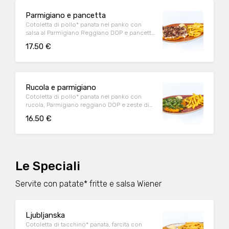
Parmigiano e pancetta
Cotoletta di pollo* panata nel panko con
salsa al Parmigiano Reggiano DOP e pancetta
affumicata accuratamente grigliata
17.50 €
Rucola e parmigiano
Cotoletta di pollo* panata nel panko con
rucola, Parmigiano reggiano DOP e zeste di
limone
16.50 €
Le Speciali
Servite con patate* fritte e salsa Wiener
Ljubljanska
Cotoletta di tacchino* panata, farcita con