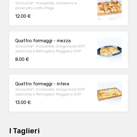
Scrocchia*, mozzarella, rosmarino e
prosciutto cotto Praga
12.00 €
Quattro formaggi - mezza
Scrocchia*, mozzarella, Gorgonzola DOP,
scamorza e Parmigiano Reggiano DOP
8.00 €
Quattro formaggi - intera
Scrocchia*, mozzarella, Gorgonzola DOP,
scamorza e Parmigiano Reggiano DOP
13.00 €
I Taglieri