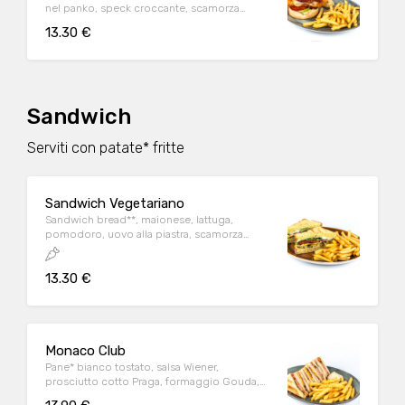
nel panko, speck croccante, scamorza
affumicata, lattuga, pomodoro e maionese
13.30 €
Sandwich
Serviti con patate* fritte
Sandwich Vegetariano
Sandwich bread**, maionese, lattuga,
pomodoro, uovo alla piastra, scamorza
affumicata, zucchine al forno
13.30 €
Monaco Club
Pane* bianco tostato, salsa Wiener,
prosciutto cotto Praga, formaggio Gouda,
uovo alla piastra, pancetta affumicata,