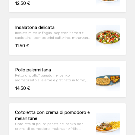
tonno a pinna gialla all'olio d'oliva
12.50 €
Insalatona delicata
Insalata mista in foglia, peperoni* arrostiti,
caciottina, pomodorini datterino, melanzane
alla griglia e basilico fresco
11.50 €
Pollo palermitana
Petto di pollo* panato nel panko
aromatizzato alle erbe e gratinato in forno,
servito con patate al forno e salsa Wiener
14.50 €
Cotoletta con crema di pomodoro e
melanzane
Cotoletta di pollo* panata nel panko con
crema di pomodoro, melanzane fritte,
basilico e Parmigiano Reggiano DOP, servita