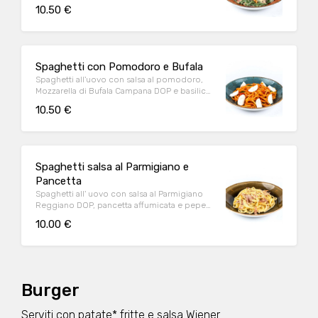
10.50 €
Spaghetti con Pomodoro e Bufala
Spaghetti all'uovo con salsa al pomodoro,
Mozzarella di Bufala Campana DOP e basilico
fresco
10.50 €
Spaghetti salsa al Parmigiano e
Pancetta
Spaghetti all' uovo con salsa al Parmigiano
Reggiano DOP, pancetta affumicata e pepe
nero
10.00 €
Burger
Serviti con patate* fritte e salsa Wiener