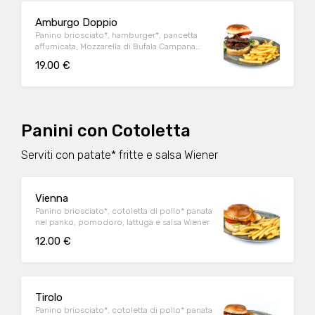
Amburgo Doppio
Panino briosciato*, hamburger*, pancetta
affumicata, Mozzarella di Bufala Campana
DOP, pomodoro, lattuga e salsa Wiener
19.00 €
Panini con Cotoletta
Serviti con patate* fritte e salsa Wiener
Vienna
Panino briosciato*, cotoletta di pollo* panata
nel panko, pomodoro, lattuga e salsa Wiener
12.00 €
Tirolo
Panino briosciato*, cotoletta di pollo* panata