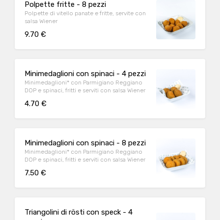
Polpette fritte - 8 pezzi
Polpette di vitello panate e fritte, servite con
salsa Wiener
9.70 €
Minimedaglioni con spinaci - 4 pezzi
Minimedaglioni* con Parmigiano Reggiano
DOP e spinaci, fritti e serviti con salsa Wiener
4.70 €
Minimedaglioni con spinaci - 8 pezzi
Minimedaglioni* con Parmigiano Reggiano
DOP e spinaci, fritti e serviti con salsa Wiener
7.50 €
Triangolini di rösti con speck - 4