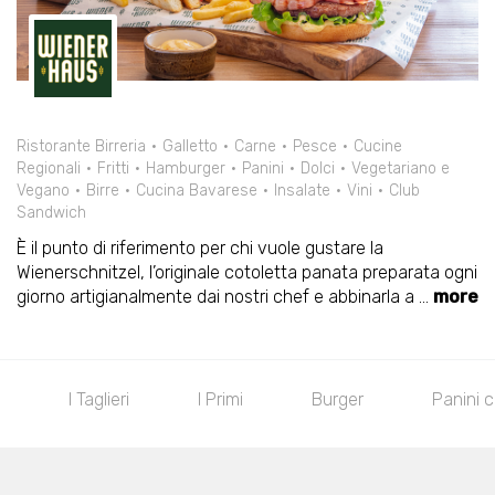
Ristorante Birreria
Galletto
Carne
Pesce
Cucine
Regionali
Fritti
Hamburger
Panini
Dolci
Vegetariano e
Vegano
Birre
Cucina Bavarese
Insalate
Vini
Club
Sandwich
È il punto di riferimento per chi vuole gustare la
Wienerschnitzel, l’originale cotoletta panata preparata ogni
giorno artigianalmente dai nostri chef e abbinarla a
...
more
I Taglieri
I Primi
Burger
Panini 