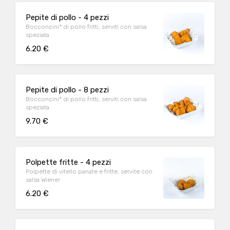
Pepite di pollo - 4 pezzi
Bocconcini* di pollo fritti, serviti con salsa
speziata
6.20 €
Pepite di pollo - 8 pezzi
Bocconcini* di pollo fritti, serviti con salsa
speziata
9.70 €
Polpette fritte - 4 pezzi
Polpette di vitello panate e fritte, servite con
salsa Wiener
6.20 €