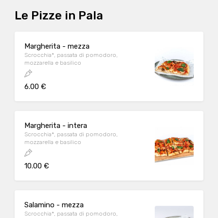
Le Pizze in Pala
Margherita - mezza
Scrocchia*, passata di pomodoro,
mozzarella e basilico
6.00 €
Margherita - intera
Scrocchia*, passata di pomodoro,
mozzarella e basilico
10.00 €
Salamino - mezza
Scrocchia*, passata di pomodoro,