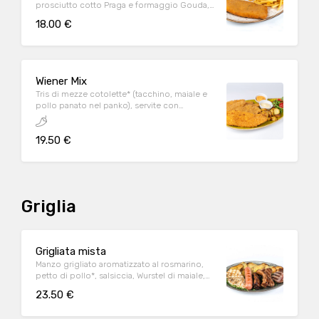
prosciutto cotto Praga e formaggio Gouda,
servita con patate* fritte e salsa Wiener
18.00 €
Wiener Mix
Tris di mezze cotolette* (tacchino, maiale e
pollo panato nel panko), servite con
insalatina di rucola e pomodorini, patate al
forno, salsa Wiener e salsa speziata
19.50 €
Griglia
Grigliata mista
Manzo grigliato aromatizzato al rosmarino,
petto di pollo*, salsiccia, Wurstel di maiale,
Ribs in salsa bbq aromatizzate alla birra,
23.50 €
serviti su rucola. Il tutto accompagnato da
patate al forno