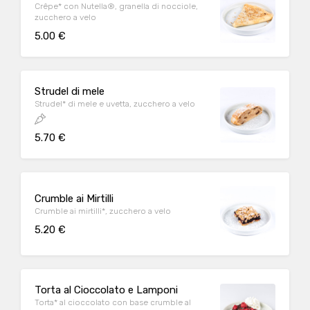
Crêpe* con Nutella®, granella di nocciole,
zucchero a velo
5.00 €
Strudel di mele
Strudel* di mele e uvetta, zucchero a velo
5.70 €
Crumble ai Mirtilli
Crumble ai mirtilli*, zucchero a velo
5.20 €
Torta al Cioccolato e Lamponi
Torta* al cioccolato con base crumble al