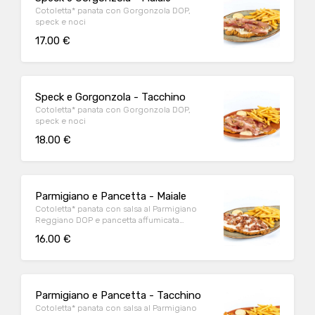
Cotoletta* panata con Gorgonzola DOP,
speck e noci
17.00 €
Speck e Gorgonzola - Tacchino
Cotoletta* panata con Gorgonzola DOP,
speck e noci
18.00 €
Parmigiano e Pancetta - Maiale
Cotoletta* panata con salsa al Parmigiano
Reggiano DOP e pancetta affumicata
accuratamente grigliata
16.00 €
Parmigiano e Pancetta - Tacchino
Cotoletta* panata con salsa al Parmigiano