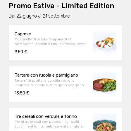
Promo Estiva - Limited Edition
Dal 22 giugno al 21 settembre
Caprese
Mozzarelle di Bufala Campana DOP,
pomodorini conditi e basilico fresco, serviti
con crostini di pane*
9.50 €
Tartare con rucola e parmigiano
Tartare* di scottona condita con olio,
insalatina di rucola e Parmigiano Reggiano
DOP e crostini di pane*
13.50 €
Tre cereali con verdure e tonno
Mix di tre cereali con peperoni* arrostiti,
zucchine al forno, melanzane alla griglia e