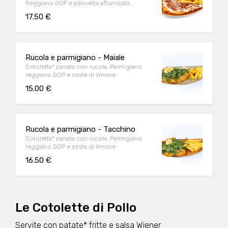
Reggiano DOP e pancetta affumicata
accuratamente grigliata
17.50 €
Rucola e parmigiano - Maiale
Cotoletta* panata con rucola, Parmigiano
reggiano DOP e zeste di limone
15.00 €
Rucola e parmigiano - Tacchino
Cotoletta* panata con rucola, Parmigiano
reggiano DOP e zeste di limone
16.50 €
Le Cotolette di Pollo
Servite con patate* fritte e salsa Wiener