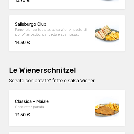
13.90 €
pomodoro, lattuga, servito con salsa Wiener
Salisburgo Club
Pane* bianco tostato, salsa Wiener, petto di
pollo* arrostito, pancetta e scamorza
affumicate, pomodoro, lattuga, servito con
14.30 €
salsa Wiener
Le Wienerschnitzel
Servite con patate* fritte e salsa Wiener
Classica - Maiale
Cotoletta* panata
13.50 €