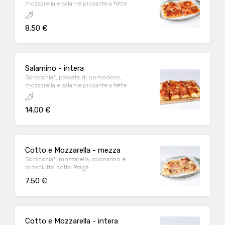
mozzarella e salame piccante a fette
8.50 €
Salamino - intera
Scrocchia*, passata di pomodoro,
mozzarella e salame piccante a fette
14.00 €
Cotto e Mozzarella - mezza
Scrocchia*, mozzarella, rosmarino e
prosciutto cotto Praga
7.50 €
Cotto e Mozzarella - intera