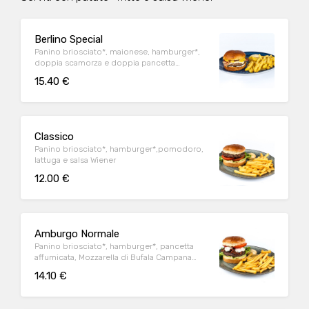
Berlino Special
Panino briosciato*, maionese, hamburger*,
doppia scamorza e doppia pancetta
affumicate e senape
15.40 €
Classico
Panino briosciato*, hamburger*,pomodoro,
lattuga e salsa Wiener
12.00 €
Amburgo Normale
Panino briosciato*, hamburger*, pancetta
affumicata, Mozzarella di Bufala Campana
DOP, pomodoro, lattuga e salsa Wiener
14.10 €