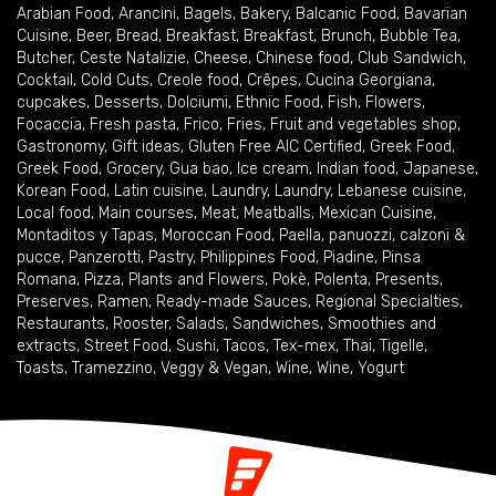
Arabian Food
,
Arancini
,
Bagels
,
Bakery
,
Balcanic Food
,
Bavarian
Cuisine
,
Beer
,
Bread
,
Breakfast
,
Breakfast
,
Brunch
,
Bubble Tea
,
Butcher
,
Ceste Natalizie
,
Cheese
,
Chinese food
,
Club Sandwich
,
Cocktail
,
Cold Cuts
,
Creole food
,
Crêpes
,
Cucina Georgiana
,
cupcakes
,
Desserts
,
Dolciumi
,
Ethnic Food
,
Fish
,
Flowers
,
Focaccia
,
Fresh pasta
,
Frico
,
Fries
,
Fruit and vegetables shop
,
Gastronomy
,
Gift ideas
,
Gluten Free AIC Certified
,
Greek Food
,
Greek Food
,
Grocery
,
Gua bao
,
Ice cream
,
Indian food
,
Japanese
,
Korean Food
,
Latin cuisine
,
Laundry
,
Laundry
,
Lebanese cuisine
,
Local food
,
Main courses
,
Meat
,
Meatballs
,
Mexican Cuisine
,
Montaditos y Tapas
,
Moroccan Food
,
Paella
,
panuozzi, calzoni &
pucce
,
Panzerotti
,
Pastry
,
Philippines Food
,
Piadine
,
Pinsa
Romana
,
Pizza
,
Plants and Flowers
,
Pokè
,
Polenta
,
Presents
,
Preserves
,
Ramen
,
Ready-made Sauces
,
Regional Specialties
,
Restaurants
,
Rooster
,
Salads
,
Sandwiches
,
Smoothies and
extracts
,
Street Food
,
Sushi
,
Tacos
,
Tex-mex
,
Thai
,
Tigelle
,
Toasts
,
Tramezzino
,
Veggy & Vegan
,
Wine
,
Wine
,
Yogurt