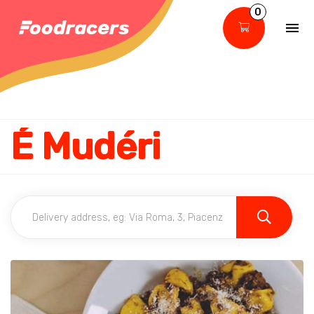
0
É Mudéri