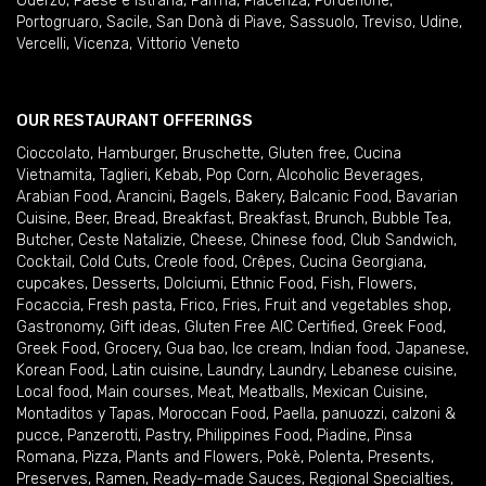
Oderzo
,
Paese e Istrana
,
Parma
,
Piacenza
,
Pordenone
,
Portogruaro
,
Sacile
,
San Donà di Piave
,
Sassuolo
,
Treviso
,
Udine
,
Vercelli
,
Vicenza
,
Vittorio Veneto
OUR RESTAURANT OFFERINGS
Cioccolato
,
Hamburger
,
Bruschette
,
Gluten free
,
Cucina
Vietnamita
,
Taglieri
,
Kebab
,
Pop Corn
,
Alcoholic Beverages
,
Arabian Food
,
Arancini
,
Bagels
,
Bakery
,
Balcanic Food
,
Bavarian
Cuisine
,
Beer
,
Bread
,
Breakfast
,
Breakfast
,
Brunch
,
Bubble Tea
,
Butcher
,
Ceste Natalizie
,
Cheese
,
Chinese food
,
Club Sandwich
,
Cocktail
,
Cold Cuts
,
Creole food
,
Crêpes
,
Cucina Georgiana
,
cupcakes
,
Desserts
,
Dolciumi
,
Ethnic Food
,
Fish
,
Flowers
,
Focaccia
,
Fresh pasta
,
Frico
,
Fries
,
Fruit and vegetables shop
,
Gastronomy
,
Gift ideas
,
Gluten Free AIC Certified
,
Greek Food
,
Greek Food
,
Grocery
,
Gua bao
,
Ice cream
,
Indian food
,
Japanese
,
Korean Food
,
Latin cuisine
,
Laundry
,
Laundry
,
Lebanese cuisine
,
Local food
,
Main courses
,
Meat
,
Meatballs
,
Mexican Cuisine
,
Montaditos y Tapas
,
Moroccan Food
,
Paella
,
panuozzi, calzoni &
pucce
,
Panzerotti
,
Pastry
,
Philippines Food
,
Piadine
,
Pinsa
Romana
,
Pizza
,
Plants and Flowers
,
Pokè
,
Polenta
,
Presents
,
Preserves
,
Ramen
,
Ready-made Sauces
,
Regional Specialties
,