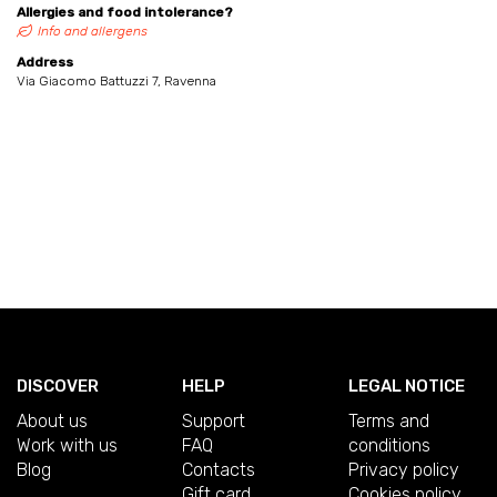
Allergies and food intolerance?
Info and allergens
Address
Via Giacomo Battuzzi 7, Ravenna
DISCOVER
HELP
LEGAL NOTICE
About us
Support
Terms and
Work with us
FAQ
conditions
Blog
Contacts
Privacy policy
Gift card
Cookies policy