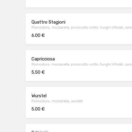
Quattro Stagioni
Pomodoro, mozzarella, prosciutto cotto, funghi trifolati, carci
6.00 €
Capricciosa
Pomodoro, mozzarella, prosciutto cotto, funghi trifolati, carc
5.50 €
Wurstel
Pomodoro, mozzarella, wurstel
5.00 €