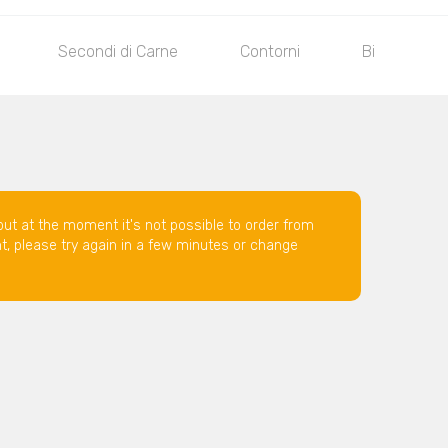
Secondi di Carne
Contorni
Bibite
but at the moment it's not possible to order from
nt, please try again in a few minutes or change