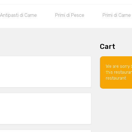
Antipasti di Carne
Primi di Pesce
Primi di Carne
Cart
We are sorry 
this restaura
restaurant.