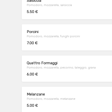
Salsiccia
Pomodoro, mozzarella, salsiccia
5.50 €
Porcini
Pomodoro, mozzarella, funghi porcini
7.00 €
Quattro Formaggi
Pomodoro, mozzarella, pecorino, taleggio, grana
6.00 €
Melanzane
Pomodoro, mozzarella, melanzane
5.00 €