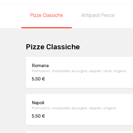
Pizze Classiche
Antipasti Pesce
Pizze Classiche
Romana
Pomodoro, mozzarella, acciughe, capperi, olive, origano
5.50 €
Napoli
Pomodoro, mozzarella, acciughe, capperi, origano
5.50 €