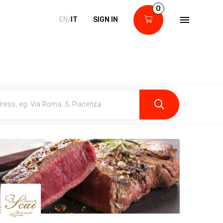
0
EN/
IT
SIGN IN