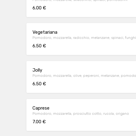
6.00 €
Vegetariana
Pomodoro, mozzarella, radicchio, melanzane, spinaci, funghi
6.50 €
Jolly
Pomodoro, mozzarella, olive, peperoni, melanzane, pomodo
6.50 €
Caprese
Pomodoro, mozzarella, prosciutto cotto, rucola, origano
7.00 €