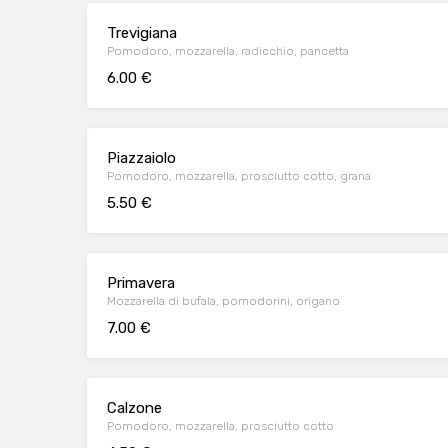
Trevigiana
Pomodoro, mozzarella, radicchio, pancetta
6.00 €
Piazzaiolo
Pomodoro, mozzarella, prosciutto cotto, grana
5.50 €
Primavera
Mozzarella di bufala, pomodorini, origano
7.00 €
Calzone
Pomodoro, mozzarella, prosciutto cotto