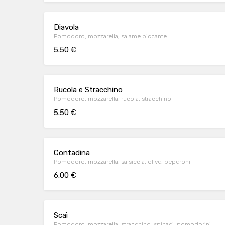
Diavola
Pomodoro, mozzarella, salame piccante
5.50 €
Rucola e Stracchino
Pomodoro, mozzarella, rucola, stracchino
5.50 €
Contadina
Pomodoro, mozzarella, salsiccia, olive, peperoni
6.00 €
Scaì
Pomodoro, mozzarella, stracchino, spinaci, pomodorini