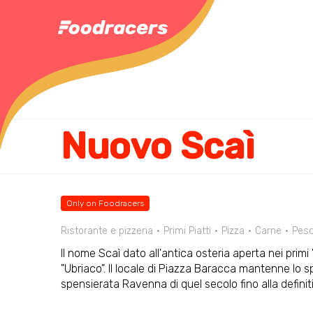
Nuovo Scaì
Only on Foodracers
Ristorante e pizzeria
Primi Piatti
Pizza
Carne
Pes
Il nome Scaì dato all'antica osteria aperta nei primi
"Ubriaco". Il locale di Piazza Baracca mantenne lo sp
spensierata Ravenna di quel secolo fino alla defini