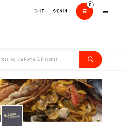
0
EN/
IT
SIGN IN