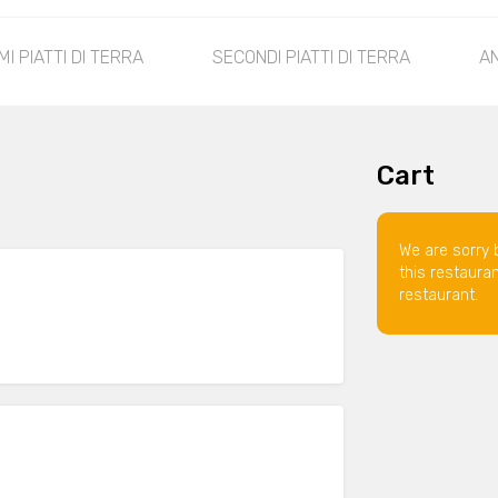
MI PIATTI DI TERRA
SECONDI PIATTI DI TERRA
AN
Cart
We are sorry 
this restaura
restaurant.