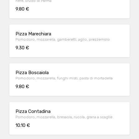
nere, crudo di Parma
9.80 €
Pizza Marechiara
Pomodoro, mozzarella, gamberetti, aglio, prezzemolo
9.30 €
Pizza Boscaiola
Pomodoro, mozzarella, funghi misti, pasta di mortadella
9.80 €
Pizza Contadina
Pomodoro, mozzarella, bresaola, rucola, grana a scaglie
10.10 €