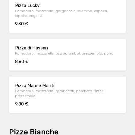
Pizza Lucky
Pomodoro, mozzarella, gorgonzola, salamino, capperi,
cipolle, origano
9.30 €
Pizza di Hassan
Pomodoro, mozzarella, patate, rambol, prezzemolo, porro
8.80 €
Pizza Mare e Monti
Pomodoro, mozzarella, gamberetti, porchetta, finferli,
prezzemolo
9.80 €
Pizze Bianche