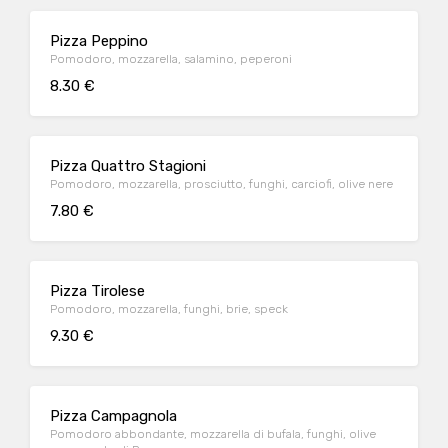
Pizza Peppino
Pomodoro, mozzarella, salamino, peperoni
8.30 €
Pizza Quattro Stagioni
Pomodoro, mozzarella, prosciutto, funghi, carciofi, olive nere
7.80 €
Pizza Tirolese
Pomodoro, mozzarella, funghi, brie, speck
9.30 €
Pizza Campagnola
Pomodoro abbondante, mozzarella di bufala, funghi, olive