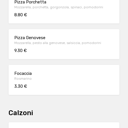
Pizza Porchetta
Mozzarella, porchetta, gorgonzola, spinaci, pomodorini
8.80 €
Pizza Genovese
Mozzarella, pesto alla genovese, salsiccia, pomodorini
9.30 €
Focaccia
Rosmarino
3.30 €
Calzoni