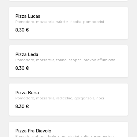
Pizza Lucas
Pomodoro, mozzarella, würstel, ricotta, pomodorini
8.30 €
Pizza Leda
Pomodoro, mozzarella, tonno, capperi, provola affumicata
8.30 €
Pizza Bona
Pomodoro, mozzarella, radicchio, gorgonzola, noci
8.30 €
Pizza Fra Diavolo
Pomodoro abbondante, pomodorini, aglio, peperoncino,