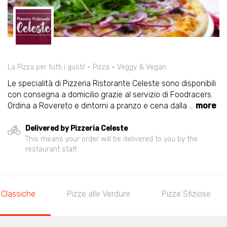
La Pizza per tutti i gusti!
Pizza
Veggy & Vegan
Le specialità di Pizzeria Ristorante Celeste sono disponibili
con consegna a domicilio grazie al servizio di Foodracers.
Ordina a Rovereto e dintorni a pranzo e cena dalla
...
more
Delivered by Pizzeria Celeste
This means your order will be delivered to you by the
restaurant staff.
 Classiche
Pizze alle Verdure
Pizze Sfiziose