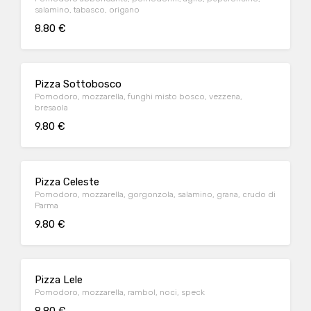
salamino, tabasco, origano
8.80 €
Pizza Sottobosco
Pomodoro, mozzarella, funghi misto bosco, vezzena,
bresaola
9.80 €
Pizza Celeste
Pomodoro, mozzarella, gorgonzola, salamino, grana, crudo di
Parma
9.80 €
Pizza Lele
Pomodoro, mozzarella, rambol, noci, speck