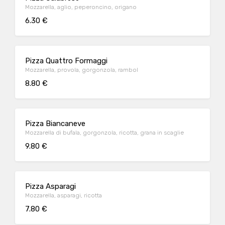
Mozzarella, aglio, peperoncino, origano
6.30 €
Pizza Quattro Formaggi
Mozzarella, provola, gorgonzola, rambol
8.80 €
Pizza Biancaneve
Mozzarella di bufala, gorgonzola, ricotta, grana in scaglie
9.80 €
Pizza Asparagi
Mozzarella, asparagi, ricotta
7.80 €