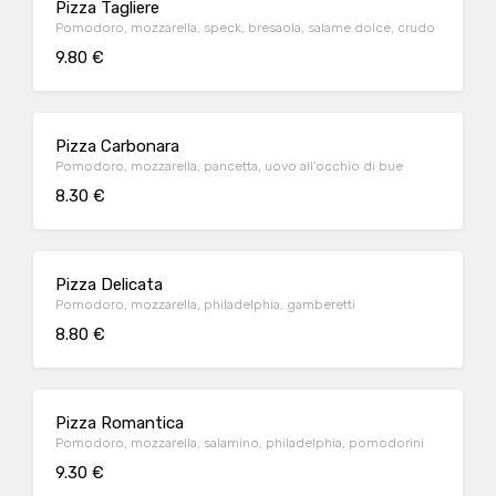
Pizza Tagliere
Pomodoro, mozzarella, speck, bresaola, salame dolce, crudo
9.80 €
Pizza Carbonara
Pomodoro, mozzarella, pancetta, uovo all'occhio di bue
8.30 €
Pizza Delicata
Pomodoro, mozzarella, philadelphia, gamberetti
8.80 €
Pizza Romantica
Pomodoro, mozzarella, salamino, philadelphia, pomodorini
9.30 €