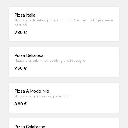
Pizza Italia
Mozzarella di bufala, pomodorini confite, pesto alla genovese,
basilico
9.80 €
Pizza Deliziosa
Mozzarella, salamino, rucola, grana in scaglie
9.30 €
Pizza A Modo Mio
Mozzarella, gorgonzola, pere, noci
8.80 €
Pizza Calabrese