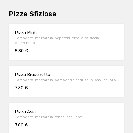
Pizze Sfiziose
Pizza Michi
Pomodoro, mozzarella, peperoni, cipolla, salsiccia,
prezzemolo
8.80 €
Pizza Bruschetta
Pomodoro, mozzarella, pomodori a dadi, aglio, basilico, olio
7.30 €
Pizza Asia
Pomodoro, mozzarella, tonno, acciughe
7.80 €