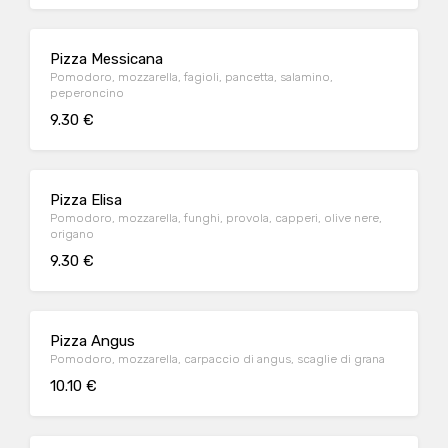
Pizza Messicana
Pomodoro, mozzarella, fagioli, pancetta, salamino,
peperoncino
9.30 €
Pizza Elisa
Pomodoro, mozzarella, funghi, provola, capperi, olive nere,
origano
9.30 €
Pizza Angus
Pomodoro, mozzarella, carpaccio di angus, scaglie di grana
10.10 €