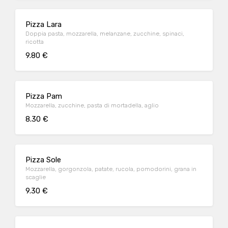
Pizza Lara
Doppia pasta, mozzarella, melanzane, zucchine, spinaci,
ricotta
9.80 €
Pizza Pam
Mozzarella, zucchine, pasta di mortadella, aglio
8.30 €
Pizza Sole
Mozzarella, gorgonzola, patate, rucola, pomodorini, grana in
scaglie
9.30 €