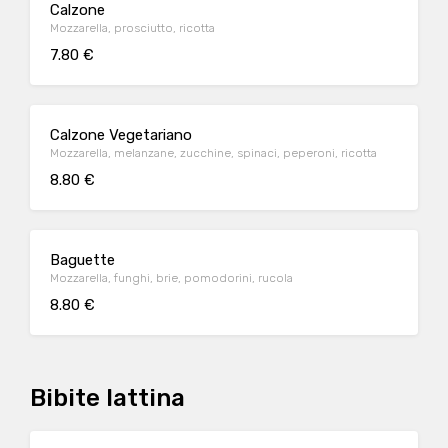
Calzone
Mozzarella, prosciutto, ricotta
7.80 €
Calzone Vegetariano
Mozzarella, melanzane, zucchine, spinaci, peperoni, ricotta
8.80 €
Baguette
Mozzarella, funghi, brie, pomodorini, rucola
8.80 €
Bibite lattina