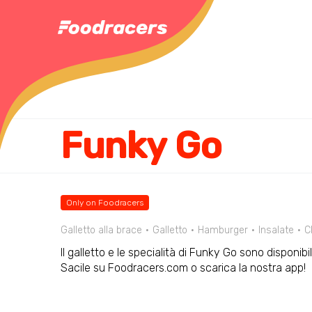
Funky Go
Only on Foodracers
Galletto alla brace
Galletto
Hamburger
Insalate
C
Il galletto e le specialità di Funky Go sono disponibi
Sacile su Foodracers.com o scarica la nostra app!