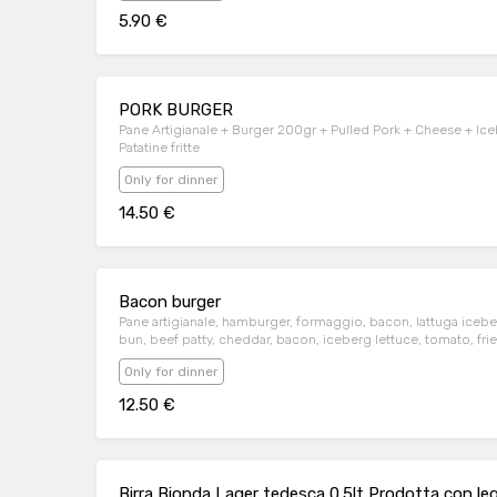
5.90 €
PORK BURGER
Pane Artigianale + Burger 200gr + Pulled Pork + Cheese + I
Patatine fritte
Only for dinner
14.50 €
Bacon burger
Pane artigianale, hamburger, formaggio, bacon, lattuga icebe
bun, beef patty, cheddar, bacon, iceberg lettuce, tomato, fri
Only for dinner
12.50 €
Birra Bionda Lager tedesca 0.5lt Prodotta con le