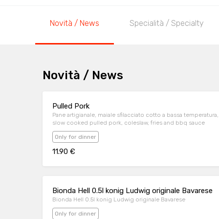
Novità / News
Specialità / Specialty
Novità / News
Pulled Pork
Pane artigianale, maiale sfilacciato cotto a bassa temperatura
slow cooked pulled pork, coleslaw, fries and bbq sauce
Only for dinner
11.90 €
Bionda Hell 0.5l konig Ludwig originale Bavarese
Bionda Hell 0.5l konig Ludwig originale Bavarese
Only for dinner