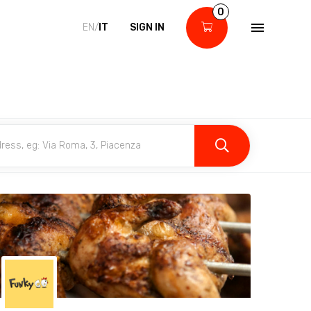
0
EN/
IT
SIGN IN