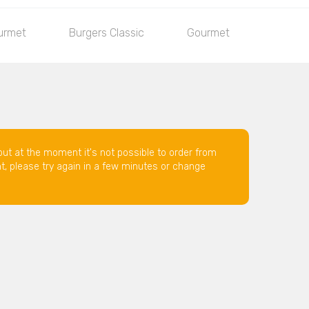
urmet
Burgers Classic
Gourmet
For Kid
but at the moment it's not possible to order from
nt, please try again in a few minutes or change