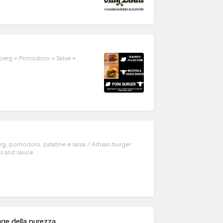
ceberg + Pomodoro + Salse +
rg, pomodoro, patatine e salsa / Artisan burger
es and sauce
gge della purezza