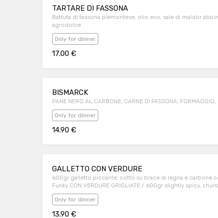
TARTARE DI FASSONA
Battuta di fassona piemontese, olio evo, sale di maldor abbi
agrodolce
Only for dinner
17.00 €
BISMARCK
PANE NERO AL CARBONE, CARNE DI FASSONA, FORMAGGIO, 
Only for dinner
14.90 €
GALLETTO CON VERDURE
600gr galletto piccante, cotto su brace di legna e carbone co
Funky CON VERDURE GRIGLIATE / 600gr slightly spicy, churras
sauce and grilled vegetables
Only for dinner
13.90 €