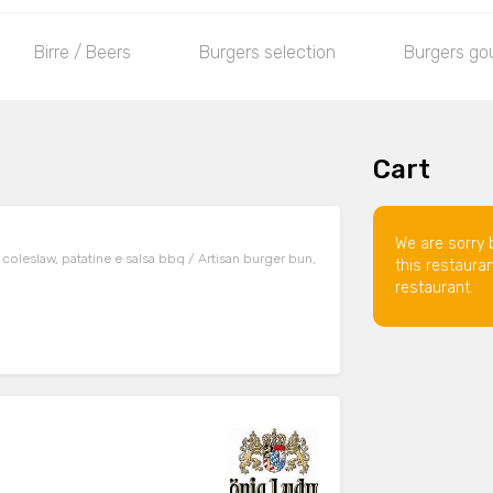
Birre / Beers
Burgers selection
Burgers go
Cart
We are sorry 
, coleslaw, patatine e salsa bbq / Artisan burger bun,
this restaura
restaurant.