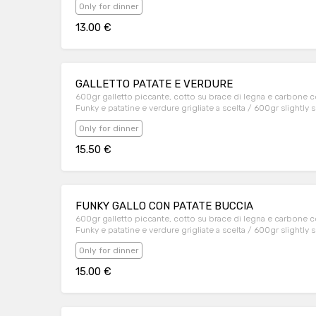
Only for dinner
13.00 €
GALLETTO PATATE E VERDURE
600gr galletto piccante, cotto su brace di legna e carbone co
Funky e patatine e verdure grigliate a scelta / 600gr slightly 
toast, Funky sauce and fries or grilled vegetables
Only for dinner
15.50 €
FUNKY GALLO CON PATATE BUCCIA
600gr galletto piccante, cotto su brace di legna e carbone co
Funky e patatine e verdure grigliate a scelta / 600gr slightly 
toast, Funky sauce and fries or grilled vegetables
Only for dinner
15.00 €