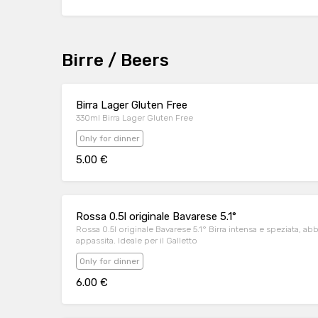
Birre / Beers
Birra Lager Gluten Free
330ml Birra Lager Gluten Free
Only for dinner
5.00 €
Rossa 0.5l originale Bavarese 5.1°
Rossa 0.5l originale Bavarese 5.1° Birra intensa e speziata, abbina il sapore di malto tostato, a lievi ricordi di frutta
appassita. Ideale per il Galletto
Only for dinner
6.00 €