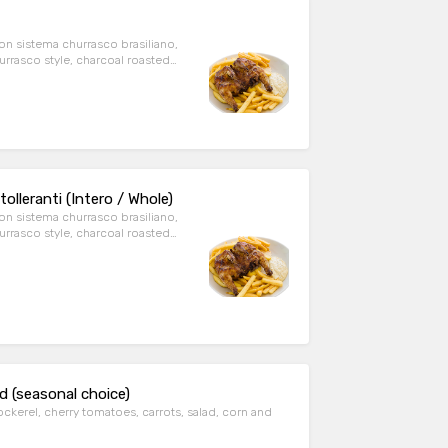
on sistema churrasco brasiliano,
hurrasco style, charcoal roasted
tolleranti (Intero / Whole)
on sistema churrasco brasiliano,
hurrasco style, charcoal roasted
ad (seasonal choice)
cockerel, cherry tomatoes, carrots, salad, corn and