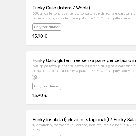
Funky Gallo (Intero / Whole)
600gr galletto piccante, cotto su brace di legna e carbone c
pane tostato, salsa Funky e patatine / 600gr slightly spicy, c
cockerel, toast, Funky sauce and fries
Only for dinner
13.90 €
Funky Gallo gluten free senza pane per celiaci o in
600gr galletto piccante, cotto su brace di legna e carbone c
pane tostato, salsa Funky e patatine / 600gr slightly spicy, c
cockerel, toast, Funky sauce and fries
Only for dinner
13.90 €
Funky Insalata (selezione stagionale) / Funky Sal
1/2 galletto, pomodorini, carote, insalata, mais e noci / 1/2 
nuts