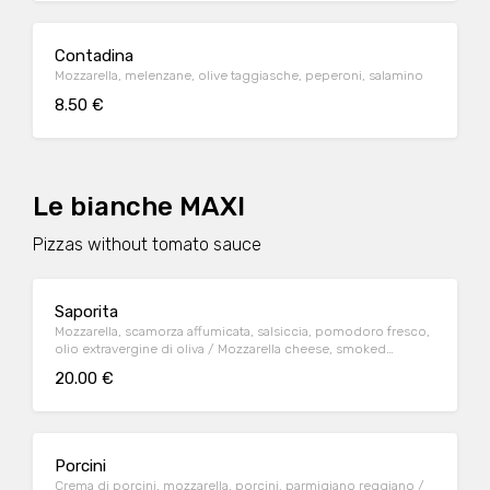
Contadina
Mozzarella, melenzane, olive taggiasche, peperoni, salamino
8.50 €
Le bianche MAXI
Pizzas without tomato sauce
Saporita
Mozzarella, scamorza affumicata, salsiccia, pomodoro fresco,
olio extravergine di oliva / Mozzarella cheese, smoked
scamorza cheese, sausage, fresh tomato, olive oil
20.00 €
Porcini
Crema di porcini, mozzarella, porcini, parmigiano reggiano /