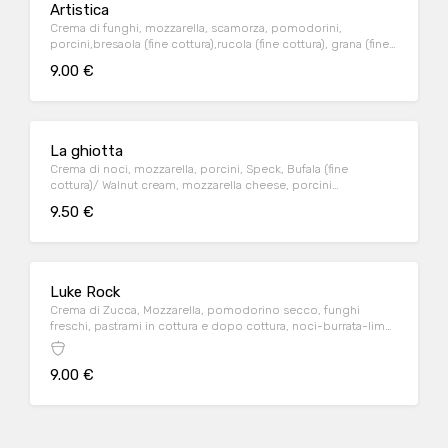
Artistica
Crema di funghi, mozzarella, scamorza, pomodorini,
porcini,bresaola (fine cottura),rucola (fine cottura), grana (fine
cottura)/Mushroom cream, mozzarella cheese, smoked
9.00 €
cheese, cherry tomatoes, porcini, bresaola (end of cooking),
rocket (end of cooking), parmesan (end of cooking)
La ghiotta
Crema di noci, mozzarella, porcini, Speck, Bufala (fine
cottura)/ Walnut cream, mozzarella cheese, porcini
mushrooms, speck, buffalo mozzarella (end of cooking)
9.50 €
Luke Rock
Crema di Zucca, Mozzarella, pomodorino secco, funghi
freschi, pastrami in cottura e dopo cottura, noci-burrata-lime
a fine cottura
9.00 €