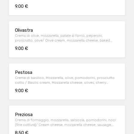
eggplant
9.00 €
Olivastra
Crema di olive, mozzarella, patate al forno, peperoni,
prosciutto, olive/ Olive cream, mozzarella cheese, baked
potatoes, peppers, baked ham, olives
9.00 €
Pestosa
Crema di basilico, Mozzarella, olive, pomodorini, prosciutto
cotto / Basilic cream, Mozzarella cheese, olives, cherry
tomatoes, cooked ham
9.00 €
Preziosa
Crema di formaggio, mozzarella, salsiccia, pomodorini, noci
(fine cottura)/ Cream cheese, mozzarella cheese, sausage,
cherry tomatoes, walnuts (end of cooking)
8.50 €