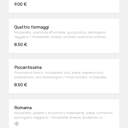
parmesan cheese
9.00 €
Quattro formaggi
Mozzarella, scamorza affumicata, gorgonzola, parmigiano
reggiano / Mozzarella cheese, smoked scamorza cheese,
blue cheese, parmesan cheese
8.50 €
Piccantissima
Pomodoro fresco, mozzarella, olio, pepe, peperoncino,
prezzemolo, olio extravergine / Fresh tomato, mozzarella
cheese, black pepper, chilli pepper, parsley, olive oil
8.50 €
Romama
Mozzarella, (patate o zucchine o melanzane), pepe, rosmarino,
parmigiano reggiano / Mozzarella cheese, (potatoes or
zucchini or eggplant) , black pepper, rosemary, parmesan
cheese