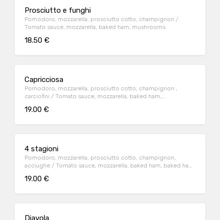
Prosciutto e funghi
Pomodoro, mozzarella, prosciutto cotto, champignon /
Tomato sauce, mozzarella, baked ham, mushrooms
18.50 €
Capricciosa
Pomodoro, mozzarella, prosciutto cotto, champignon ,
carciofini / Tomato sauce, mozzarella, baked ham,
mushrooms, artichokes
19.00 €
4 stagioni
Pomodoro, mozzarella, prosciutto cotto, champignon,
acciughe / Tomato sauce, mozzarella, baked ham, baked ham,
mushrooms, anchovies
19.00 €
Diavola