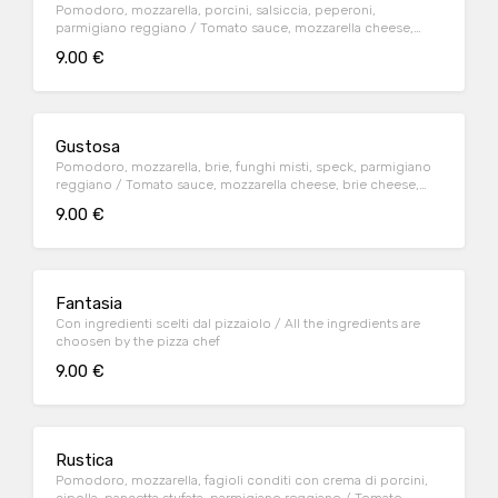
Pomodoro, mozzarella, porcini, salsiccia, peperoni,
parmigiano reggiano / Tomato sauce, mozzarella cheese,
porcini mushrooms, sausage, sweet peppers, parmesan
9.00 €
cheese
Gustosa
Pomodoro, mozzarella, brie, funghi misti, speck, parmigiano
reggiano / Tomato sauce, mozzarella cheese, brie cheese,
mushroom mix, smoked ham (speck), parmesan cheese
9.00 €
Fantasia
Con ingredienti scelti dal pizzaiolo / All the ingredients are
choosen by the pizza chef
9.00 €
Rustica
Pomodoro, mozzarella, fagioli conditi con crema di porcini,