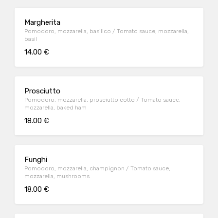
Margherita
Pomodoro, mozzarella, basilico / Tomato sauce, mozzarella,
basil
14.00 €
Prosciutto
Pomodoro, mozzarella, prosciutto cotto / Tomato sauce,
mozzarella, baked ham
18.00 €
Funghi
Pomodoro, mozzarella, champignon / Tomato sauce,
mozzarella, mushrooms
18.00 €