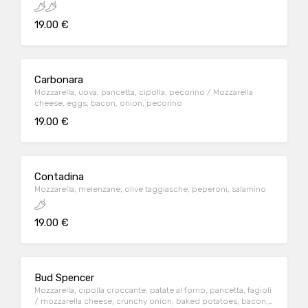
cheese, black pepper, chilli pepper, parsley, olive oil
19.00 €
Carbonara
Mozzarella, uova, pancetta, cipolla, pecorino / Mozzarella
cheese, eggs, bacon, onion, pecorino
19.00 €
Contadina
Mozzarella, melenzane, olive taggiasche, peperoni, salamino
19.00 €
Bud Spencer
Mozzarella, cipolla croccante, patate al forno, pancetta, fagioli
/ mozzarella cheese, crunchy onion, baked potatoes, bacon,