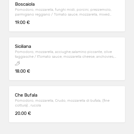
Boscaiola
Pomodoro, mozzarella, funghi misti, porcini, prezzemolo,
parmigiano reggiano / Tomato sauce, mozzarella, mixed
mushrooms, porcini mushrooms, parsley, parmesan cheese
19.00 €
Siciliana
Pomodoro, mozzarella, acciughe,salamino piccante, olive
taggiasche / tTomato sauce, mozzarella cheese, anchovies,
spicy salami, Taggiasca olives
18.00 €
Che Bufala
Pomodoro, mozzarella, Crudo, mozzarella di bufala, (fine
cottura) , rucola
20.00 €