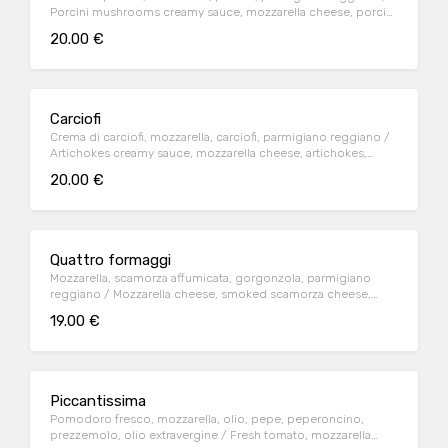
Porcini mushrooms creamy sauce, mozzarella cheese, porcini
mushrooms, parmesan cheese
20.00 €
Carciofi
Crema di carciofi, mozzarella, carciofi, parmigiano reggiano /
Artichokes creamy sauce, mozzarella cheese, artichokes,
parmesan cheese
20.00 €
Quattro formaggi
Mozzarella, scamorza affumicata, gorgonzola, parmigiano
reggiano / Mozzarella cheese, smoked scamorza cheese,
blue cheese, parmesan cheese
19.00 €
Piccantissima
Pomodoro fresco, mozzarella, olio, pepe, peperoncino,
prezzemolo, olio extravergine / Fresh tomato, mozzarella