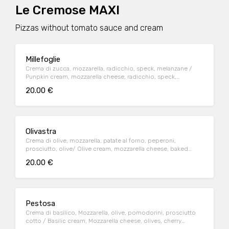
Le Cremose MAXI
Pizzas without tomato sauce and cream
Millefoglie
Crema di zucca, mozzarella, radicchio, speck, melanzane /
Punpkin cream, mozzarella cheese, radicchio, speck,
eggplant
20.00 €
Olivastra
Crema di olive, mozzarella, patate al forno, peperoni,
prosciutto, olive/ Olive cream, mozzarella cheese, baked
potatoes, peppers, baked ham, olives
20.00 €
Pestosa
Crema di basilico, Mozzarella, olive, pomodorini, prosciutto
cotto / Basilic cream, Mozzarella cheese, olives, cherry