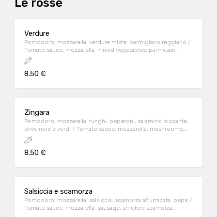
Le rosse
Verdure
Pomodoro, mozzarella, verdure miste, parmigiano reggiano /
Tomato sauce, mozzarella, mixed vegetables, parmesan
cheese
8.50 €
Zingara
Pomodoro, mozzarella, funghi, peperoni, salamino piccante,
olive nere e verdi / Tomato sauce, mozzarella, mushrooms,
sweet peppers, hot salami, green and black olives
8.50 €
Salsiccia e scamorza
Pomodoro, mozzarella, salsiccia, scamorza affumicata, pepe /
Tomato sauce, mozzarella, sausage, smoked scamorza
cheese, black pepper