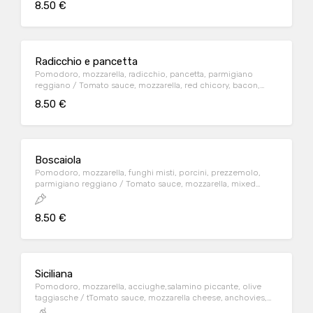
8.50 €
Radicchio e pancetta
Pomodoro, mozzarella, radicchio, pancetta, parmigiano
reggiano / Tomato sauce, mozzarella, red chicory, bacon,
parmesan cheese
8.50 €
Boscaiola
Pomodoro, mozzarella, funghi misti, porcini, prezzemolo,
parmigiano reggiano / Tomato sauce, mozzarella, mixed
mushrooms, porcini mushrooms, parsley, parmesan cheese
8.50 €
Siciliana
Pomodoro, mozzarella, acciughe,salamino piccante, olive
taggiasche / tTomato sauce, mozzarella cheese, anchovies,
spicy salami, Taggiasca olives