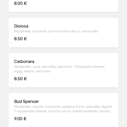
8.00 €
Gioiosa
Mozzarella, zucchine, pomodorino secco, prosciutto
8.50 €
Carbonara
Mozzarella, uova, pancetta, pecorino / Mozzarella cheese,
eggs, bacon, pecorino
8.50 €
Bud Spencer
Mozzarella, cipolla croccante, patate al forno, pancetta, fagioli
/ mozzarella cheese, crunchy onion, baked potatoes, bacon,
beans
9.00 €