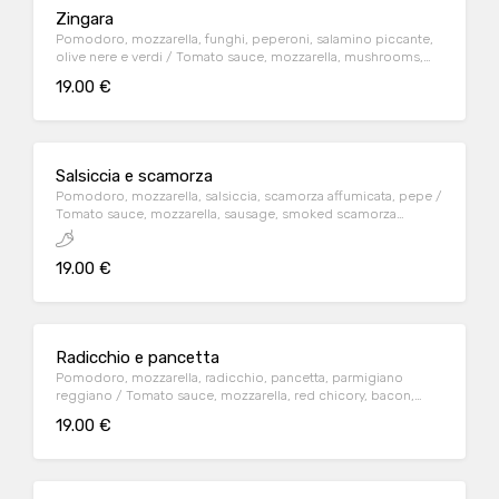
Zingara
Pomodoro, mozzarella, funghi, peperoni, salamino piccante,
olive nere e verdi / Tomato sauce, mozzarella, mushrooms,
sweet peppers, hot salami, green and black olives
19.00 €
Salsiccia e scamorza
Pomodoro, mozzarella, salsiccia, scamorza affumicata, pepe /
Tomato sauce, mozzarella, sausage, smoked scamorza
cheese, black pepper
19.00 €
Radicchio e pancetta
Pomodoro, mozzarella, radicchio, pancetta, parmigiano
reggiano / Tomato sauce, mozzarella, red chicory, bacon,
parmesan cheese
19.00 €