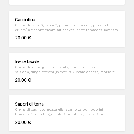
Carciofina
Crema di carciofi, carciofi, pomodorini secchi, prosciutto
crudo/ Artichoke cream, artichokes, dried tomatoes, raw ham
20.00 €
Incantevole
Crema di formaggio, mozzarella, pomodorini secchi,
salsiccia, funghi freschi (in cottura)/Cream cheese, mozzarella
cheese, dried tomatoes, sausage, fresh mushrooms (in
20.00 €
cooking)
Sapori di terra
Crema di basilico, mozzarella, scamorza,pomodorini,
bresaola(fine cottura),rucola (fine cottura), grana (fine
cottura)/Cream of basil, mozzarella cheese, smoked cheese,
20.00 €
cherry tomatoes, bresaola (end of cooking), rocket (end of
cooking), parmesan (end of cooking)