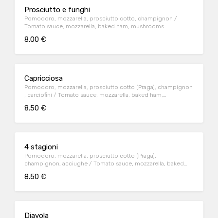
Prosciutto e funghi
Pomodoro, mozzarella, prosciutto cotto, champignon /
Tomato sauce, mozzarella, baked ham, mushrooms
8.00 €
Capricciosa
Pomodoro, mozzarella, prosciutto cotto (Praga), champignon
, carciofini / Tomato sauce, mozzarella, baked ham,
mushrooms, artichokes
8.50 €
4 stagioni
Pomodoro, mozzarella, prosciutto cotto (Praga),
champignon, acciughe / Tomato sauce, mozzarella, baked
ham, baked ham, mushrooms, anchovies
8.50 €
Diavola