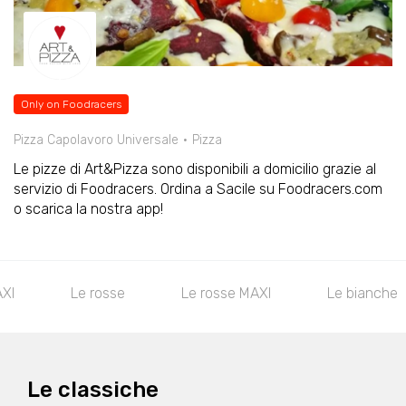
Only on Foodracers
Pizza Capolavoro Universale
Pizza
Le pizze di Art&Pizza sono disponibili a domicilio grazie al
servizio di Foodracers. Ordina a Sacile su Foodracers.com
o scarica la nostra app!
AXI
Le rosse
Le rosse MAXI
Le bianche
Le classiche