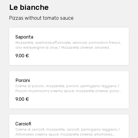
Le bianche
Pizzas without tomato sauce
Saporita
Mozzarella, scamorza affumicata, salsiccia, pomodoro fresco,
olio extravergine di oliva / Mozzarella cheese, smoked
scamorza cheese, sausage, fresh tomato, olive oil
9.00 €
Porcini
Crema di porcini, mozzarella, porcini, parmigiano reggiano /
Porcini mushrooms creamy sauce, mozzarella cheese, porcini
mushrooms, parmesan cheese
9.00 €
Carciofi
Crema di carciofi, mozzarella, carciofi, parmigiano reggiano /
Artichokes creamy sauce, mozzarella cheese, artichokes,