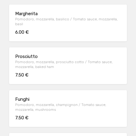
Margherita
Pomodoro, mozzarella, basilico / Tomato sauce, mozzarella,
basil
6.00 €
Prosciutto
Pomodoro, mozzarella, prosciutto cotto / Tomato sauce,
mozzarella, baked ham
7.50 €
Funghi
Pomodoro, mozzarella, champignon / Tomato sauce,
mozzarella, mushrooms
7.50 €