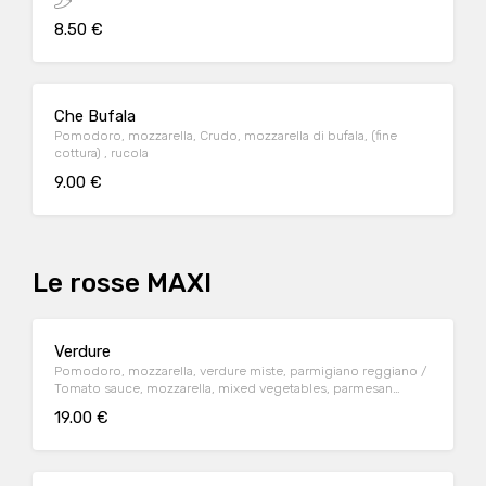
8.50 €
Che Bufala
Pomodoro, mozzarella, Crudo, mozzarella di bufala, (fine
cottura) , rucola
9.00 €
Le rosse MAXI
Verdure
Pomodoro, mozzarella, verdure miste, parmigiano reggiano /
Tomato sauce, mozzarella, mixed vegetables, parmesan
cheese
19.00 €