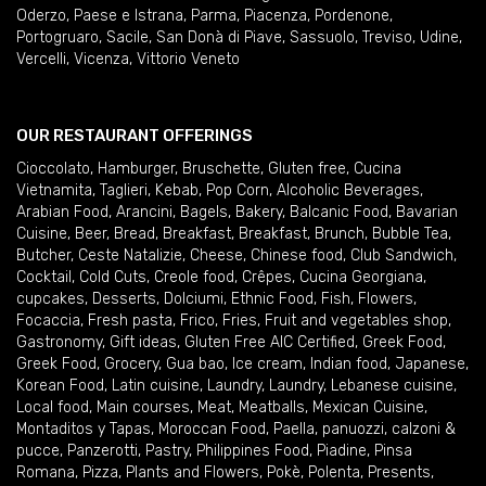
Oderzo
,
Paese e Istrana
,
Parma
,
Piacenza
,
Pordenone
,
Portogruaro
,
Sacile
,
San Donà di Piave
,
Sassuolo
,
Treviso
,
Udine
,
Vercelli
,
Vicenza
,
Vittorio Veneto
OUR RESTAURANT OFFERINGS
Cioccolato
,
Hamburger
,
Bruschette
,
Gluten free
,
Cucina
Vietnamita
,
Taglieri
,
Kebab
,
Pop Corn
,
Alcoholic Beverages
,
Arabian Food
,
Arancini
,
Bagels
,
Bakery
,
Balcanic Food
,
Bavarian
Cuisine
,
Beer
,
Bread
,
Breakfast
,
Breakfast
,
Brunch
,
Bubble Tea
,
Butcher
,
Ceste Natalizie
,
Cheese
,
Chinese food
,
Club Sandwich
,
Cocktail
,
Cold Cuts
,
Creole food
,
Crêpes
,
Cucina Georgiana
,
cupcakes
,
Desserts
,
Dolciumi
,
Ethnic Food
,
Fish
,
Flowers
,
Focaccia
,
Fresh pasta
,
Frico
,
Fries
,
Fruit and vegetables shop
,
Gastronomy
,
Gift ideas
,
Gluten Free AIC Certified
,
Greek Food
,
Greek Food
,
Grocery
,
Gua bao
,
Ice cream
,
Indian food
,
Japanese
,
Korean Food
,
Latin cuisine
,
Laundry
,
Laundry
,
Lebanese cuisine
,
Local food
,
Main courses
,
Meat
,
Meatballs
,
Mexican Cuisine
,
Montaditos y Tapas
,
Moroccan Food
,
Paella
,
panuozzi, calzoni &
pucce
,
Panzerotti
,
Pastry
,
Philippines Food
,
Piadine
,
Pinsa
Romana
,
Pizza
,
Plants and Flowers
,
Pokè
,
Polenta
,
Presents
,