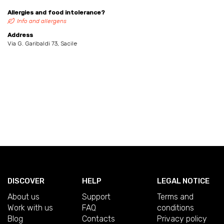
Allergies and food intolerance?
Info and allergens
Address
Via G. Garibaldi 73, Sacile
DISCOVER
HELP
LEGAL NOTICE
About us
Support
Terms and
Work with us
FAQ
conditions
Blog
Contacts
Privacy policy