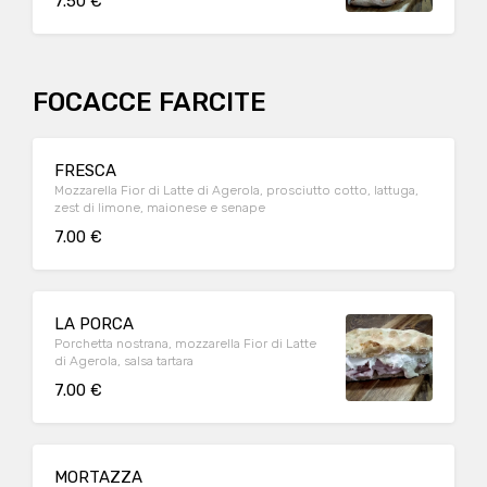
7.50 €
FOCACCE FARCITE
FRESCA
Mozzarella Fior di Latte di Agerola, prosciutto cotto, lattuga,
zest di limone, maionese e senape
7.00 €
LA PORCA
Porchetta nostrana, mozzarella Fior di Latte
di Agerola, salsa tartara
7.00 €
MORTAZZA