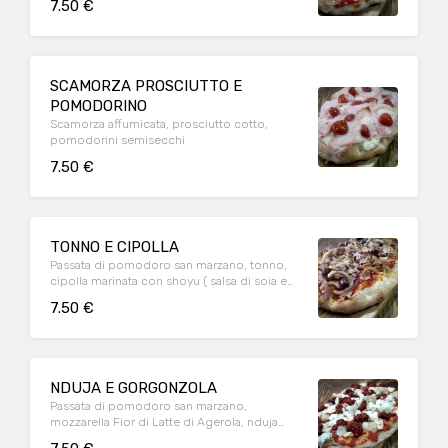
7.50 €
SCAMORZA PROSCIUTTO E
POMODORINO
Scamorza affumicata, prosciutto cotto,
pomodorini semisecchi
7.50 €
TONNO E CIPOLLA
Passata di pomodoro san marzano, tonno,
cipolla marinata con shoyu ( salsa di soia e
grano fermentato), olive
7.50 €
NDUJA E GORGONZOLA
Passata di pomodoro san marzano,
mozzarella Fior di Latte di Agerola, nduja
piccante calabrese, gorgonzola