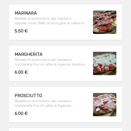
MARINARA
Passata di pomodoro san marzano,
capperi,olive, filetti di acciughe di cetara e
origano
5.50 €
MARGHERITA
Passata di pomodoro san marzano,
mozzarella Fior di Latte di Agerola, basilico
6.00 €
PROSCIUTTO
Passata di pomodoro san marzano,
mozzarella Fior di Latte di Agerola,
prosciutto cotto,basilico
6.00 €