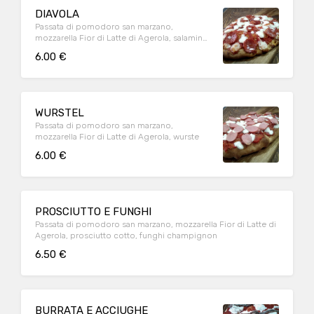
DIAVOLA
Passata di pomodoro san marzano,
mozzarella Fior di Latte di Agerola, salamino
piccante
6.00 €
WURSTEL
Passata di pomodoro san marzano,
mozzarella Fior di Latte di Agerola, wurste
6.00 €
PROSCIUTTO E FUNGHI
Passata di pomodoro san marzano, mozzarella Fior di Latte di
Agerola, prosciutto cotto, funghi champignon
6.50 €
BURRATA E ACCIUGHE