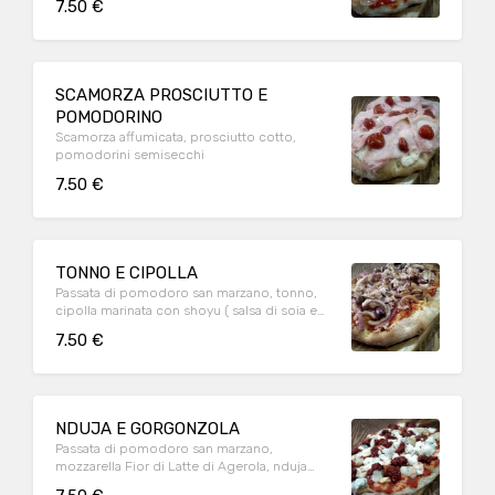
7.50 €
SCAMORZA PROSCIUTTO E
POMODORINO
Scamorza affumicata, prosciutto cotto,
pomodorini semisecchi
7.50 €
TONNO E CIPOLLA
Passata di pomodoro san marzano, tonno,
cipolla marinata con shoyu ( salsa di soia e
grano fermentato), olive
7.50 €
NDUJA E GORGONZOLA
Passata di pomodoro san marzano,
mozzarella Fior di Latte di Agerola, nduja
piccante calabrese, gorgonzola