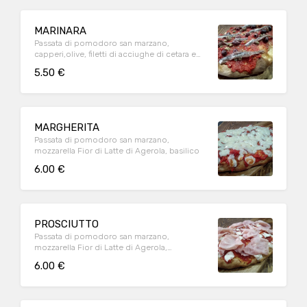
MARINARA
Passata di pomodoro san marzano,
capperi,olive, filetti di acciughe di cetara e
origano
5.50 €
MARGHERITA
Passata di pomodoro san marzano,
mozzarella Fior di Latte di Agerola, basilico
6.00 €
PROSCIUTTO
Passata di pomodoro san marzano,
mozzarella Fior di Latte di Agerola,
prosciutto cotto,basilico
6.00 €