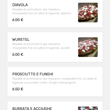
DIAVOLA
Passata di pomodoro san marzano,
mozzarella Fior di Latte di Agerola, salamino
piccante
6.00 €
WURSTEL
Passata di pomodoro san marzano,
mozzarella Fior di Latte di Agerola, wurste
6.00 €
PROSCIUTTO E FUNGHI
Passata di pomodoro san marzano, mozzarella Fior di Latte di
Agerola, prosciutto cotto, funghi champignon
6.50 €
BURRATA E ACCIUGHE