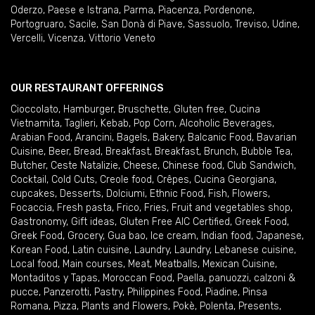
Oderzo
,
Paese e Istrana
,
Parma
,
Piacenza
,
Pordenone
,
Portogruaro
,
Sacile
,
San Donà di Piave
,
Sassuolo
,
Treviso
,
Udine
,
Vercelli
,
Vicenza
,
Vittorio Veneto
OUR RESTAURANT OFFERINGS
Cioccolato
,
Hamburger
,
Bruschette
,
Gluten free
,
Cucina
Vietnamita
,
Taglieri
,
Kebab
,
Pop Corn
,
Alcoholic Beverages
,
Arabian Food
,
Arancini
,
Bagels
,
Bakery
,
Balcanic Food
,
Bavarian
Cuisine
,
Beer
,
Bread
,
Breakfast
,
Breakfast
,
Brunch
,
Bubble Tea
,
Butcher
,
Ceste Natalizie
,
Cheese
,
Chinese food
,
Club Sandwich
,
Cocktail
,
Cold Cuts
,
Creole food
,
Crêpes
,
Cucina Georgiana
,
cupcakes
,
Desserts
,
Dolciumi
,
Ethnic Food
,
Fish
,
Flowers
,
Focaccia
,
Fresh pasta
,
Frico
,
Fries
,
Fruit and vegetables shop
,
Gastronomy
,
Gift ideas
,
Gluten Free AIC Certified
,
Greek Food
,
Greek Food
,
Grocery
,
Gua bao
,
Ice cream
,
Indian food
,
Japanese
,
Korean Food
,
Latin cuisine
,
Laundry
,
Laundry
,
Lebanese cuisine
,
Local food
,
Main courses
,
Meat
,
Meatballs
,
Mexican Cuisine
,
Montaditos y Tapas
,
Moroccan Food
,
Paella
,
panuozzi, calzoni &
pucce
,
Panzerotti
,
Pastry
,
Philippines Food
,
Piadine
,
Pinsa
Romana
,
Pizza
,
Plants and Flowers
,
Pokè
,
Polenta
,
Presents
,