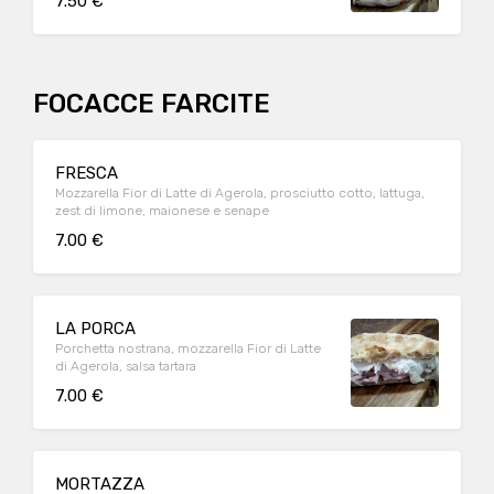
7.50 €
FOCACCE FARCITE
FRESCA
Mozzarella Fior di Latte di Agerola, prosciutto cotto, lattuga,
zest di limone, maionese e senape
7.00 €
LA PORCA
Porchetta nostrana, mozzarella Fior di Latte
di Agerola, salsa tartara
7.00 €
MORTAZZA