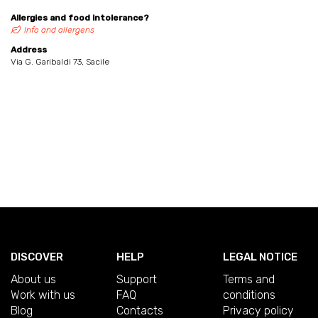
Allergies and food intolerance?
Info and allergens
Address
Via G. Garibaldi 73, Sacile
DISCOVER
HELP
LEGAL NOTICE
About us
Support
Terms and
Work with us
FAQ
conditions
Blog
Contacts
Privacy policy