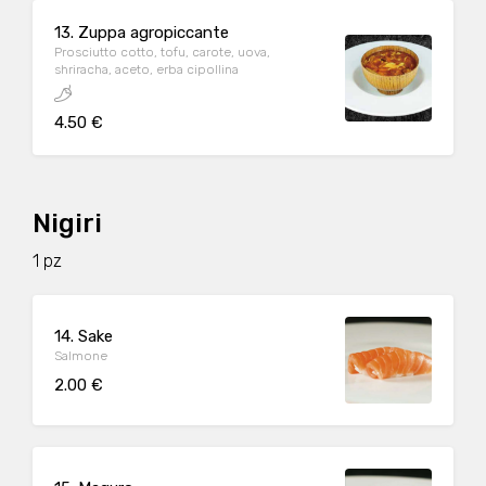
13. Zuppa agropiccante
Prosciutto cotto, tofu, carote, uova,
shriracha, aceto, erba cipollina
4.50 €
Nigiri
1 pz
14. Sake
Salmone
2.00 €