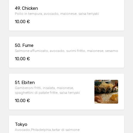
49. Chicken
Pollo in tempura, avocado, maionese, salsa teriyaki
10.00 €
50. Fume
Salmone affumicato, avocado, surimi fritto, maionese, sesamo
10.00 €
51. Ebiten
Gamberoni fritti, insalata, maionese,
spaghettini di patate fritte, salsa teriyaki
10.00 €
Tokyo
Avocado,Philadelphia,tartar di salmone