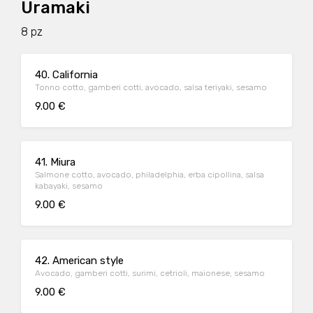
Uramaki
8 pz
40. California
Tonno cotto, gamberi cotti, avocado, salsa teriyaki, sesamo
9.00 €
41. Miura
Salmone cotto, avocado, philadelphia, erba cipollina, salsa
kabayaki, sesamo
9.00 €
42. American style
Avocado, gamberi cotti, surimi, cetrioli, maionese, sesamo
9.00 €