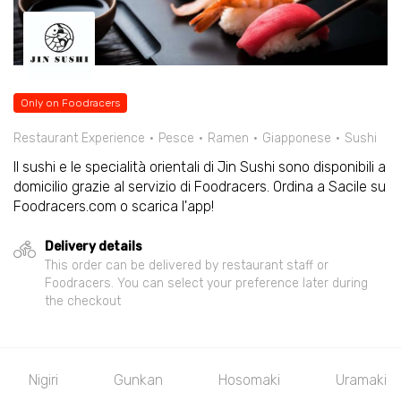
Only on Foodracers
Restaurant Experience
Pesce
Ramen
Giapponese
Sushi
Il sushi e le specialità orientali di Jin Sushi sono disponibili a
domicilio grazie al servizio di Foodracers. Ordina a Sacile su
Foodracers.com o scarica l'app!
Delivery details
This order can be delivered by restaurant staff or
Foodracers. You can select your preference later during
the checkout
Stuzzichini e Snacks
Nigiri
Gunkan