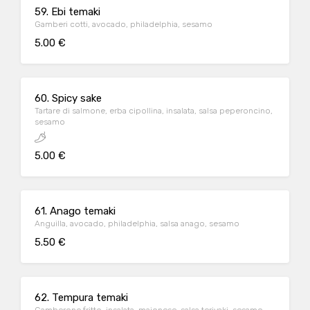
59. Ebi temaki
Gamberi cotti, avocado, philadelphia, sesamo
5.00 €
60. Spicy sake
Tartare di salmone, erba cipollina, insalata, salsa peperoncino,
sesamo
5.00 €
61. Anago temaki
Anguilla, avocado, philadelphia, salsa anago, sesamo
5.50 €
62. Tempura temaki