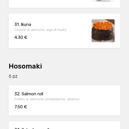
31. Ikuna
Caviale di salmone, alga di tsukiji
4.30 €
Hosomaki
6 pz
32. Salmon roll
Filetto di salmone, philadelphia, sesamo
7.50 €