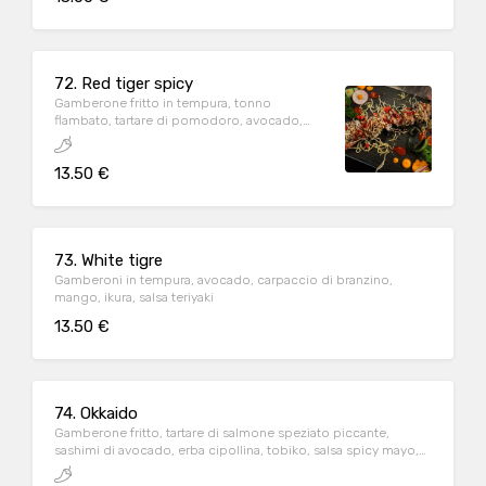
72. Red tiger spicy
Gamberone fritto in tempura, tonno
flambato, tartare di pomodoro, avocado,
spicy mayo, salsa anago, spaghetti di patate
fritte, tobiko
13.50 €
73. White tigre
Gamberoni in tempura, avocado, carpaccio di branzino,
mango, ikura, salsa teriyaki
13.50 €
74. Okkaido
Gamberone fritto, tartare di salmone speziato piccante,
sashimi di avocado, erba cipollina, tobiko, salsa spicy mayo,
salsa teriyaki