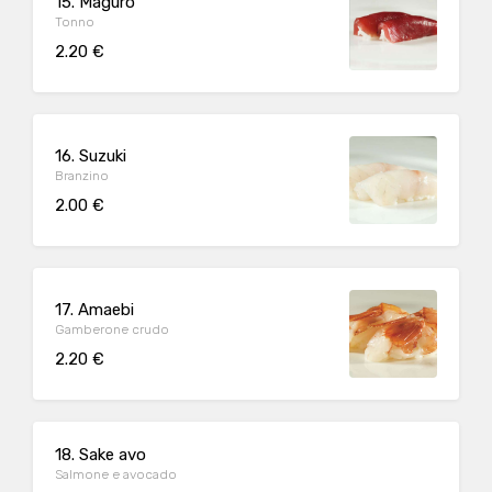
15. Maguro
Tonno
2.20 €
16. Suzuki
Branzino
2.00 €
17. Amaebi
Gamberone crudo
2.20 €
18. Sake avo
Salmone e avocado