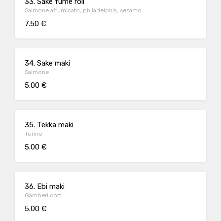
33. Sake fume roll
Salmone affumicato, philadelphia, sesamo
7.50 €
34. Sake maki
Salmone
5.00 €
35. Tekka maki
Tonno
5.00 €
36. Ebi maki
Gamberi cotti
5.00 €