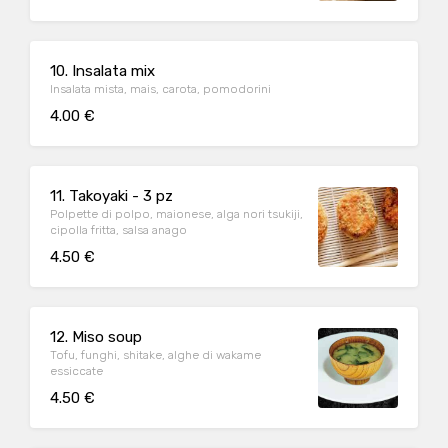
10. Insalata mix
Insalata mista, mais, carota, pomodorini
4.00 €
11. Takoyaki - 3 pz
Polpette di polpo, maionese, alga nori tsukiji,
cipolla fritta, salsa anago
4.50 €
12. Miso soup
Tofu, funghi, shitake, alghe di wakame
essiccate
4.50 €