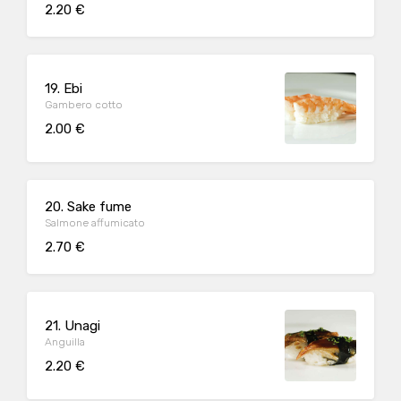
2.20 €
19. Ebi
Gambero cotto
2.00 €
20. Sake fume
Salmone affumicato
2.70 €
21. Unagi
Anguilla
2.20 €