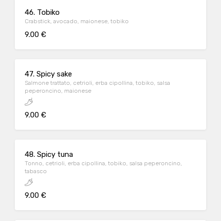
46. Tobiko
Crabstick, avocado, maionese, tobiko
9.00 €
47. Spicy sake
Salmone trattato, cetrioli, erba cipollina, tobiko, salsa
peperoncino, maionese
9.00 €
48. Spicy tuna
Tonno, cetrioli, erba cipollina, tobiko, salsa peperoncino,
tabasco
9.00 €