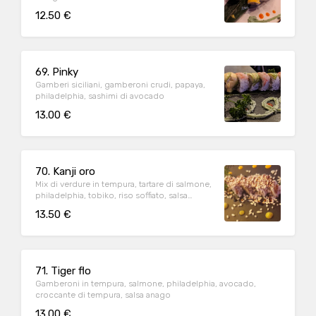
12.50 €
69. Pinky
Gamberi siciliani, gamberoni crudi, papaya,
philadelphia, sashimi di avocado
13.00 €
70. Kanji oro
Mix di verdure in tempura, tartare di salmone,
philadelphia, tobiko, riso soffiato, salsa
teriyaki
13.50 €
71. Tiger flo
Gamberoni in tempura, salmone, philadelphia, avocado,
croccante di tempura, salsa anago
13.00 €