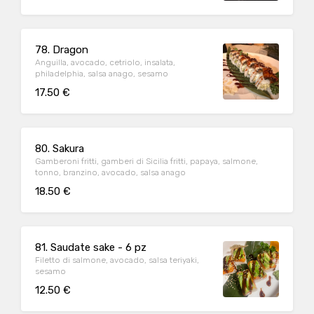
78. Dragon
Anguilla, avocado, cetriolo, insalata,
philadelphia, salsa anago, sesamo
17.50 €
80. Sakura
Gamberoni fritti, gamberi di Sicilia fritti, papaya, salmone,
tonno, branzino, avocado, salsa anago
18.50 €
81. Saudate sake - 6 pz
Filetto di salmone, avocado, salsa teriyaki,
sesamo
12.50 €