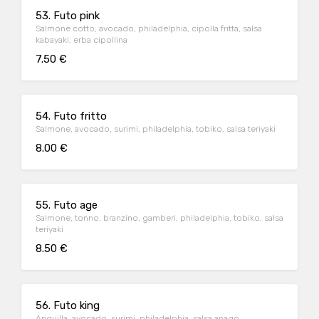
53. Futo pink
Salmone cotto, avocado, philadelphia, cipolla fritta, salsa
kabayaki, erba cipollina
7.50 €
54. Futo fritto
Salmone, avocado, surimi, philadelphia, tobiko, salsa teriyaki
8.00 €
55. Futo age
Salmone, tonno, branzino, gamberi, philadelphia, tobiko, salsa
teriyaki
8.50 €
56. Futo king
Anguilla, avocado, surimi, philadelphia, salsa anago