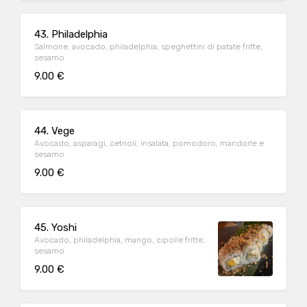
43. Philadelphia
Salmone, avocado, philadelphia, speghettini di patate fritte,
sesamo
9.00 €
44. Vege
Avocado, asparagi, cetrioli, insalata, pomodoro, mandorle e
sesamo
9.00 €
45. Yoshi
Avocado, philadelphia, mango, cipolle fritte,
sesamo
9.00 €