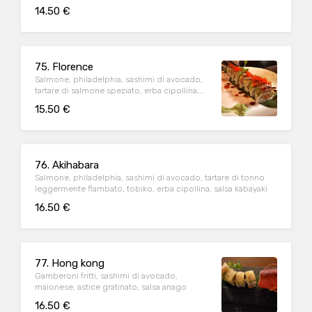
14.50 €
75. Florence
Salmone, philadelphia, sashimi di avocado,
tartare di salmone speziato, erba cipollina,
ikura
15.50 €
76. Akihabara
Salmone, philadelphia, sashimi di avocado, tartare di tonno
leggermente flambato, tobiko, erba cipollina, salsa kabayaki
16.50 €
77. Hong kong
Gamberoni fritti, sashimi di avocado,
maionese, astice gratinato, salsa anago
16.50 €