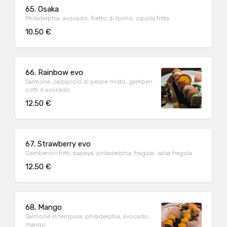
65. Osaka
Philadelphia, avocado, filetto di tonno, cipolla fritta
10.50 €
66. Rainbow evo
Salmone, carpaccio di pesce misto, gamberi
cotti e avocado
12.50 €
67. Strawberry evo
Gamberoni fritti, papaya, philadelphia, fragola, salsa fragola
12.50 €
68. Mango
Salmone in tempura, philadelphia, avocado,
mango