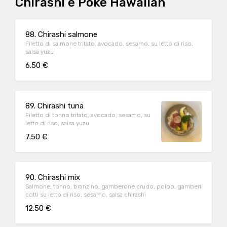
Chirashi e Poke Hawaiian
88. Chirashi salmone
Filetto di salmone tritato, avocado, sesamo, su letto di riso,
salsa yuzu
6.50 €
89. Chirashi tuna
Filetto di tonno tritato, avocado, sesamo, su
letto di riso, salsa yuzu
7.50 €
90. Chirashi mix
Salmone, tonno, branzino, gamberone crudo, polpo, gamberi
cotti su letto di riso, sesamo, salsa chirashi
12.50 €