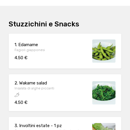
Stuzzichini e Snacks
1. Edamame
Fagioli giapponesi
4.50 €
2. Wakame salad
Insalata di alghe piccanti
4.50 €
3. Involtini estate - 1 pz