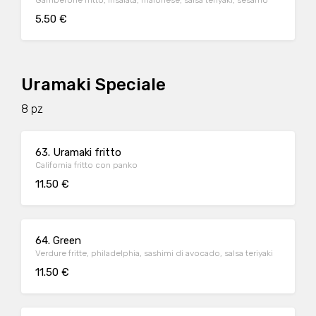
Gamberone fritto, insalata, maionese, salsa teriyaki, sesamo
5.50 €
Uramaki Speciale
8 pz
63. Uramaki fritto
California fritto con panko
11.50 €
64. Green
Verdure fritte, philadelphia, sashimi di avocado, salsa teriyaki
11.50 €