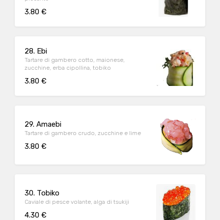
3.80 €
28. Ebi
Tartare di gambero cotto, maionese,
zucchine, erba cipollina, tobiko
3.80 €
29. Amaebi
Tartare di gambero crudo, zucchine e lime
3.80 €
30. Tobiko
Caviale di pesce volante, alga di tsukiji
4.30 €