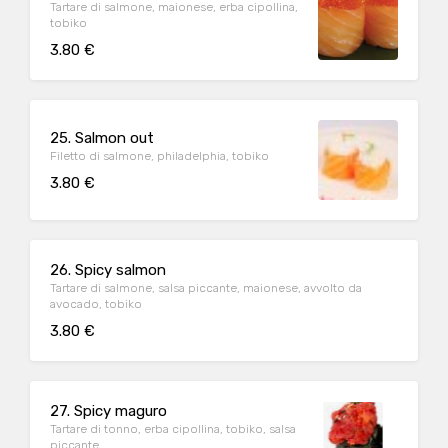
Tartare di salmone, maionese, erba cipollina,
tobiko
3.80 €
25. Salmon out
Filetto di salmone, philadelphia, tobiko
3.80 €
26. Spicy salmon
Tartare di salmone, salsa piccante, maionese, avvolto da
avocado, tobiko
3.80 €
27. Spicy maguro
Tartare di tonno, erba cipollina, tobiko, salsa
piccante