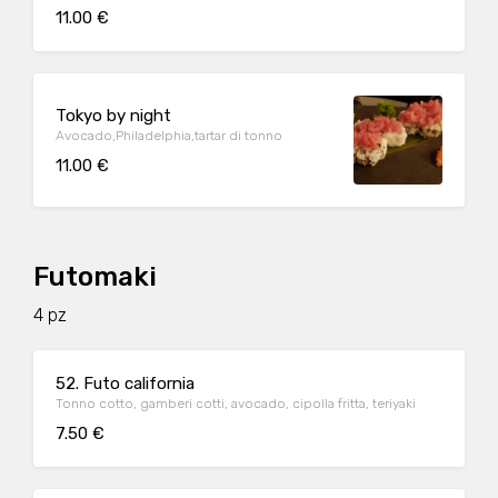
11.00 €
Tokyo by night
Avocado,Philadelphia,tartar di tonno
11.00 €
Futomaki
4 pz
52. Futo california
Tonno cotto, gamberi cotti, avocado, cipolla fritta, teriyaki
7.50 €