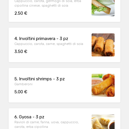
Cappuccio, carota, germogli di soia, erba
cipollina cinese, spaghetti di soia
2.50 €
4. Involtini primavera - 3 pz
Cappuccio, carota, carne, spaghetti di soia
3.50 €
5. Involtini shrimps - 3 pz
Gamberoni
5.00 €
6. Gyosa - 3 pz
Ravioli di carne, farina, uova, cappuccio,
carota, erba cipollina