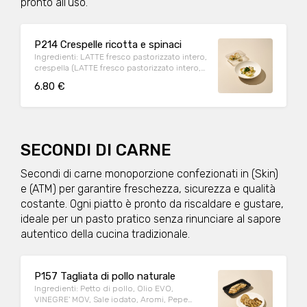
pronto all’uso.
P214 Crespelle ricotta e spinaci
Ingredienti: LATTE fresco pastorizzato intero,
crespella (LATTE fresco pastorizzato intero,
Farina di GRANO tenero tipo "00", UOVA,
6.80 €
BURRO, Sale iodato), SPINACI GELO, Grana
padano, Farina di GRANO tenero tipo "00",
BURRO, Formaggio Parmigiano Reggiano
DOP Grattugiato, Sale iodato, Pepe nero.
Allergeni: LATTOSIO, UOVA,GLUTINE Peso
medio porzione: 250g
SECONDI DI CARNE
Secondi di carne monoporzione confezionati in (Skin)
e (ATM) per garantire freschezza, sicurezza e qualità
costante. Ogni piatto è pronto da riscaldare e gustare,
ideale per un pasto pratico senza rinunciare al sapore
autentico della cucina tradizionale.
P157 Tagliata di pollo naturale
Ingredienti: Petto di pollo, Olio EVO,
VINEGRE' MOV, Sale iodato, Aromi, Pepe