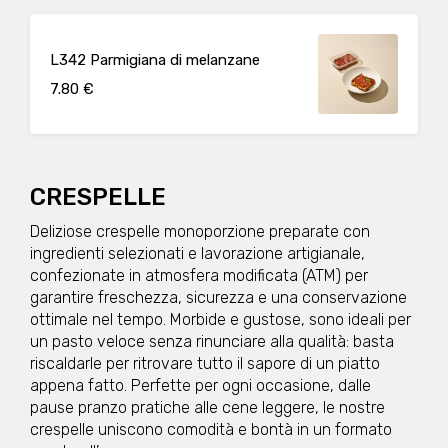
cipolla, vino rosso( mosto d’uva, SOLFITI),
sale, pepe, acqua, olio di girasole),
besciamella (LATTE, BURRO, farina di GRANO
tenero, sale,) farina di GRANO tenero, Grana
L342 Parmigiana di melanzane
Padano Dop (LATTE, sale, caglio,
conservante lisozima da UOVO), olio, sale,
7.80 €
noce moscata Può contenere: Arachidi,
Crostacei, Frutta a guscio, Cereali contenenti
glutine (kamut, orzo, segale, avena, farro,
grano), Latte, Lupini, Molluschi, Pesce,
Sedano, Sesamo, Soia, Uova Allergeni:
LATTE, UOVA, GLUTINE Peso medio
CRESPELLE
porzione: 250g
Deliziose crespelle monoporzione preparate con
ingredienti selezionati e lavorazione artigianale,
confezionate in atmosfera modificata (ATM) per
garantire freschezza, sicurezza e una conservazione
ottimale nel tempo. Morbide e gustose, sono ideali per
un pasto veloce senza rinunciare alla qualità: basta
riscaldarle per ritrovare tutto il sapore di un piatto
appena fatto. Perfette per ogni occasione, dalle
pause pranzo pratiche alle cene leggere, le nostre
crespelle uniscono comodità e bontà in un formato