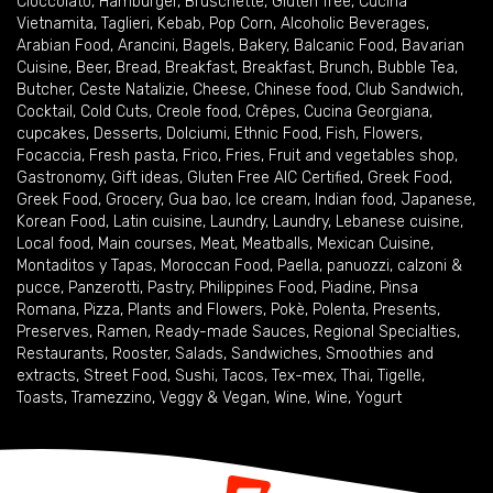
Cioccolato
,
Hamburger
,
Bruschette
,
Gluten free
,
Cucina
Vietnamita
,
Taglieri
,
Kebab
,
Pop Corn
,
Alcoholic Beverages
,
Arabian Food
,
Arancini
,
Bagels
,
Bakery
,
Balcanic Food
,
Bavarian
Cuisine
,
Beer
,
Bread
,
Breakfast
,
Breakfast
,
Brunch
,
Bubble Tea
,
Butcher
,
Ceste Natalizie
,
Cheese
,
Chinese food
,
Club Sandwich
,
Cocktail
,
Cold Cuts
,
Creole food
,
Crêpes
,
Cucina Georgiana
,
cupcakes
,
Desserts
,
Dolciumi
,
Ethnic Food
,
Fish
,
Flowers
,
Focaccia
,
Fresh pasta
,
Frico
,
Fries
,
Fruit and vegetables shop
,
Gastronomy
,
Gift ideas
,
Gluten Free AIC Certified
,
Greek Food
,
Greek Food
,
Grocery
,
Gua bao
,
Ice cream
,
Indian food
,
Japanese
,
Korean Food
,
Latin cuisine
,
Laundry
,
Laundry
,
Lebanese cuisine
,
Local food
,
Main courses
,
Meat
,
Meatballs
,
Mexican Cuisine
,
Montaditos y Tapas
,
Moroccan Food
,
Paella
,
panuozzi, calzoni &
pucce
,
Panzerotti
,
Pastry
,
Philippines Food
,
Piadine
,
Pinsa
Romana
,
Pizza
,
Plants and Flowers
,
Pokè
,
Polenta
,
Presents
,
Preserves
,
Ramen
,
Ready-made Sauces
,
Regional Specialties
,
Restaurants
,
Rooster
,
Salads
,
Sandwiches
,
Smoothies and
extracts
,
Street Food
,
Sushi
,
Tacos
,
Tex-mex
,
Thai
,
Tigelle
,
Toasts
,
Tramezzino
,
Veggy & Vegan
,
Wine
,
Wine
,
Yogurt