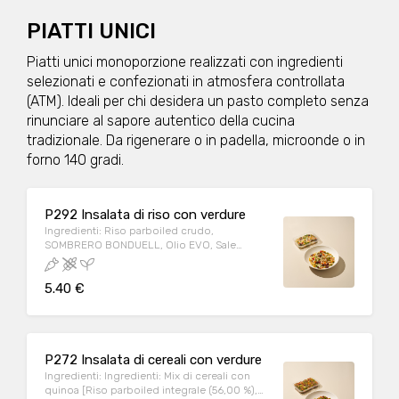
PIATTI UNICI
Piatti unici monoporzione realizzati con ingredienti
selezionati e confezionati in atmosfera controllata
(ATM). Ideali per chi desidera un pasto completo senza
rinunciare al sapore autentico della cucina
tradizionale. Da rigenerare o in padella, microonde o in
forno 140 gradi.
P292 Insalata di riso con verdure
Ingredienti: Riso parboiled crudo,
SOMBRERO BONDUELL, Olio EVO, Sale
iodato, Aromi. Può contenere: Crostacei,
Frutta a guscio, Arachidi, Cereali contenenti
5.40 €
glutine (kamut, orzo, segala, avena, farro,
grano), Latte, Lupini, Molluschi, Pesce,
Sedano, Sesamo, Soia, Uova. Allergeni:
SEDANO Peso medio porzione: 180g
P272 Insalata di cereali con verdure
Ingredienti: Ingredienti: Mix di cereali con
quinoa [Riso parboiled integrale (56,00 %),