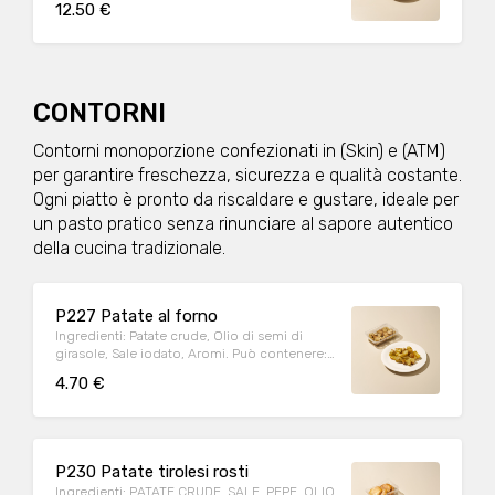
12.50 €
Olio di semi di girasole , Sale], Latte di vacca
pastorizzato intero, Sale marino fino, Pepe
nero, Vino bianco, Amido di mais Può
contenere: Arachidi, Crostacei, Frutta a
guscio, Cereali contenenti glutine (kamut,
orzo, segale, avena, farro, grano), Latte,
CONTORNI
Lupini, Molluschi, Pesce, Sedano, Sesamo,
Soia, Uova Allergeni: PESCE, LATTE Peso
Contorni monoporzione confezionati in (Skin) e (ATM)
medio porzione: 200g
per garantire freschezza, sicurezza e qualità costante.
Ogni piatto è pronto da riscaldare e gustare, ideale per
un pasto pratico senza rinunciare al sapore autentico
della cucina tradizionale.
P227 Patate al forno
Ingredienti: Patate crude, Olio di semi di
girasole, Sale iodato, Aromi. Può contenere:
Arachidi, Crostacei, Frutta a guscio, Cereali
4.70 €
contenenti glutine (kamut, orzo, segale,
avena, farro, grano), Latte, Lupini, Molluschi,
Pesce, Sedano, Sesamo, Soia, Uova
Allergeni: NESSUNO Peso medio porzione:
200g
P230 Patate tirolesi rosti
Ingredienti: PATATE CRUDE, SALE, PEPE, OLIO