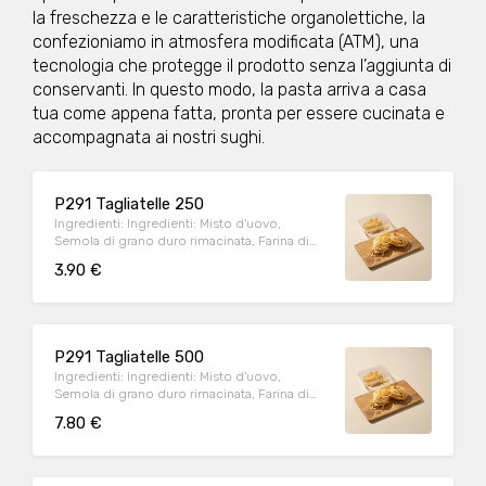
la freschezza e le caratteristiche organolettiche, la
confezioniamo in atmosfera modificata (ATM), una
tecnologia che protegge il prodotto senza l’aggiunta di
conservanti. In questo modo, la pasta arriva a casa
tua come appena fatta, pronta per essere cucinata e
accompagnata ai nostri sughi.
P291 Tagliatelle 250
Ingredienti: Ingredienti: Misto d'uovo,
Semola di grano duro rimacinata, Farina di
grano tenero tipo "00" Può contenere:
3.90 €
Arachidi, Crostacei, Frutta a guscio, Cereali
contenenti glutine (kamut, orzo, segale,
avena, farro, grano), Latte, Lupini, Molluschi,
Pesce, Sedano, Sesamo, Soia, Uova
Allergeni: UOVO, CEREALI CONTENENTI
P291 Tagliatelle 500
GLUTINE Peso medio porzione: 250g
Ingredienti: Ingredienti: Misto d'uovo,
Semola di grano duro rimacinata, Farina di
grano tenero tipo "00" Può contenere:
7.80 €
Arachidi, Crostacei, Frutta a guscio, Cereali
contenenti glutine (kamut, orzo, segale,
avena, farro, grano), Latte, Lupini, Molluschi,
Pesce, Sedano, Sesamo, Soia, Uova