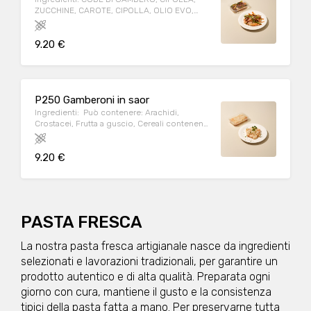
ZUCCHINE, CAROTE, CIPOLLA, OLIO EVO,
SALE IODATO, AROMI NATURALI(prezzemolo,
basilico) SOLFITI Può contenere: Arachidi,
9.20 €
Crostacei, Frutta a guscio, Cereali contenenti
glutine (kamut, orzo, segale, avena, farro,
grano), Latte, Lupini, Molluschi, Pesce,
Sedano, Sesamo, Soia, Uova Allergeni:
SOLFITI, CROSTACEI Peso medio porzione:
P250 Gamberoni in saor
250g
Ingredienti: Può contenere: Arachidi,
Crostacei, Frutta a guscio, Cereali contenenti
glutine (kamut, orzo, segale, avena, farro,
grano), Latte, Lupini, Molluschi, Pesce,
9.20 €
Sedano, Sesamo, Soia, Uova Allergeni:
PESCE, UOVA Peso medio porzione: 250g
PASTA FRESCA
La nostra pasta fresca artigianale nasce da ingredienti
selezionati e lavorazioni tradizionali, per garantire un
prodotto autentico e di alta qualità. Preparata ogni
giorno con cura, mantiene il gusto e la consistenza
tipici della pasta fatta a mano. Per preservarne tutta