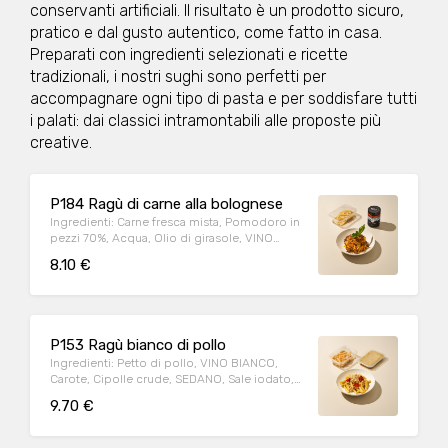
conservanti artificiali. Il risultato è un prodotto sicuro,
pratico e dal gusto autentico, come fatto in casa.
Preparati con ingredienti selezionati e ricette
tradizionali, i nostri sughi sono perfetti per
accompagnare ogni tipo di pasta e per soddisfare tutti
i palati: dai classici intramontabili alle proposte più
creative.
P184 Ragù di carne alla bolognese
Ingredienti: Carne fresca mista, Pomodoro in
pezzi 70%, Acqua, Olio di girasole, VINO
BIANCO, Cipolla bianca, Sale, Pepe nero,
8.10 €
Passata di pomodoro, Regolatore di acidità:
acido citrico. Può contenere: Arachidi,
Crostacei, Frutta a guscio, Cereali contenenti
glutine (kamut, orzo, segale, avena, farro,
grano), Latte, Lupini, Molluschi, Pesce,
P153 Ragù bianco di pollo
Sedano, Sesamo, Soia, Uova Allergeni:
Ingredienti: Petto di pollo, VINO BIANCO,
SEDANO,SOLFITI Peso medio porzione: 250g
Carote, Cipolle crude, SEDANO, Sale iodato,
Ideale per 2/3 persone
Aromi, Pepe nero. Può contenere: Arachidi,
9.70 €
Crostacei, Frutta a guscio, Cereali contenenti
glutine (kamut, orzo, segale, avena, farro,
grano), Latte, Lupini, Molluschi, Pesce,