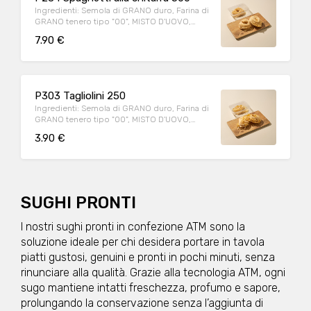
porzione: 250g
Ingredienti: Semola di GRANO duro, Farina di
GRANO tenero tipo "00", MISTO D'UOVO,
TUORLO PASTORIZZATO. Può contenere:
7.90 €
Arachidi, Crostacei, Frutta a guscio, Cereali
contenenti glutine (kamut, orzo, segale,
avena, farro, grano), Latte, Lupini, Molluschi,
Pesce, Sedano, Sesamo, Soia, Uova
Allergeni: GLUTINE, UOVO Peso medio
P303 Tagliolini 250
porzione: 500g
Ingredienti: Semola di GRANO duro, Farina di
GRANO tenero tipo "00", MISTO D'UOVO,
TUORLO PASTORIZZATO. Può contenere:
3.90 €
Arachidi, Crostacei, Frutta a guscio, Cereali
contenenti glutine (kamut, orzo, segale,
avena, farro, grano), Latte, Lupini, Molluschi,
Pesce, Sedano, Sesamo, Soia, Uova
Allergeni: UOVO, CEREALI CONTENENTI
GLUTINE Peso medio porzione: 250g
SUGHI PRONTI
I nostri sughi pronti in confezione ATM sono la
soluzione ideale per chi desidera portare in tavola
piatti gustosi, genuini e pronti in pochi minuti, senza
rinunciare alla qualità. Grazie alla tecnologia ATM, ogni
sugo mantiene intatti freschezza, profumo e sapore,
prolungando la conservazione senza l’aggiunta di