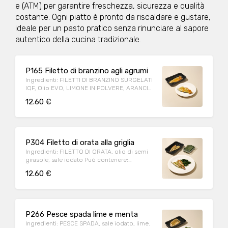
e (ATM) per garantire freschezza, sicurezza e qualità
Soia, Uova Allergeni: SOLFITI, GLUTINE Peso
medio porzione: 250g
costante. Ogni piatto è pronto da riscaldare e gustare,
ideale per un pasto pratico senza rinunciare al sapore
autentico della cucina tradizionale.
P165 Filetto di branzino agli agrumi
Ingredienti: FILETTI DI BRANZINO SURGELATI
IQF, Olio EVO, LIMONE IN POLVERE, ARANCIO
IN POLVERE, Sale iodato. Può contenere:
12.60 €
Arachidi, Crostacei, Frutta a guscio, Cereali
contenenti glutine (kamut, orzo, segale,
avena, farro, grano), Latte, Lupini, Molluschi,
Pesce, Sedano, Sesamo, Soia, Uova
Allergeni: PESCE Peso medio porzione: 140g
P304 Filetto di orata alla griglia
Ingredienti: FILETTO DI ORATA, olio di semi
girasole, sale iodato Può contenere:
Arachidi, Crostacei, Frutta a guscio, Cereali
12.60 €
contenenti glutine (kamut, orzo, segale,
avena, farro, grano), Latte, Lupini, Molluschi,
Pesce, Sedano, Sesamo, Soia, Uova
Allergeni: PESCE Peso medio porzione: 140g
P266 Pesce spada lime e menta
Ingredienti: PESCE SPADA, sale iodato, lime.