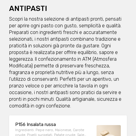
Allergeni: nessuno Peso medio porzione:
250g
ANTIPASTI
Scopri la nostra selezione di antipasti pronti, pensati
per aprire ogni pasto con gusto, semplicità e qualità.
Preparati con ingredienti freschi e accuratamente
selezionati, i nostri antipasti combinano tradizione e
praticità in soluzioni già pronte da gustare. Ogni
proposta è realizzata per offrire equilibrio, sapore e
leggerezza. Il confezionamento in ATM (Atmosfera
Modificata) permette di preservare freschezza,
fragranza e proprietà nutritive più a lungo, senza
l’utilizzo di conservanti. Perfetti per un aperitivo, un
pranzo veloce o per arricchire la tavola in ogni
occasione, i nostri antipasti sono pratici da servire e
pronti in pochi minuti. Qualità artigianale, sicurezza e
comodità in ogni confezione.
P156 Insalata russa
Ingredienti: Pepe nero, Maionese, Carote
crude, Piselli surgelati, Patate crude, Sale