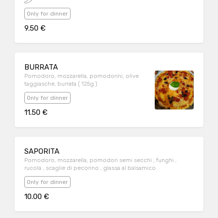
Only for dinner
9.50 €
BURRATA
Pomodoro, mozzarella, pomodorini, olive
taggiasche, burrata ( 125g )
Only for dinner
11.50 €
SAPORITA
Pomodoro, mozzarella, pomodori semi secchi , funghi ,
rucola , scaglie di pecorino , glassa al balsamico
Only for dinner
10.00 €