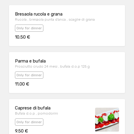
Bresaola rucola e grana
Rucola , bresaola punta d’anca , scaglie di grana
Only for dinner
10.50 €
Parma e bufala
Prosciutto crudo 24 mesi , bufala d.o.p 125 g
Only for dinner
11.00 €
Caprese di bufala
Bufala d.o.p , pomodorini
Only for dinner
9.50 €