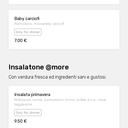
Baby carciofi
Pomodoro, mozzarella, carciofi
Only for dinner
7.00 €
Insalatone @more
Con verdura fresca ed ingredienti sani e gustosi.
Insalata primavera
Misticanza, rucola, pomodorini, tonno, bufala d.o.p , olive
taggiasche
Only for dinner
9.50 €