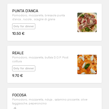
PUNTA D’ANCA
Pomodoro, mozzarella, bresaola punta
d’anca , rucola , scaglie di grana
Only for dinner
10.50 €
REALE
Pomodoro, mozzarella, bufala D.O.P. Post
cottura
Only for dinner
9.70 €
FOCOSA
Pomodoro, mozzarella, nduja , salamino piccante, olive
taggiasche, peperoncino