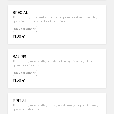
SPECIAL
Pomodoro , mozzarella , pancetta , pomodori semi secchi ,
grana in cottura , scaglie di pecorino
Only for dinner
11.00 €
SAURIS
Pomodoro, mozzarella, burrata , olive taggiasche ,nduja ,
guanciale di sauris
Only for dinner
11.50 €
BRITISH
Pomodoro, mozzarella ,rucola , roast beef ,scaglie di grana ,
glassa al balsamico