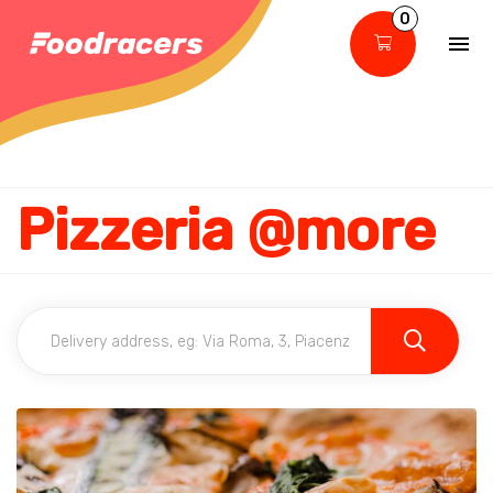
0
Pizzeria @more