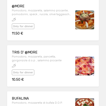
@MORE
Pomodoro, mozzarella, salamino piccante,
pomodorini, speck , rucola, olive taggiasche,
scaglie di grana, bufala post cottura
Only for dinner
11.50 €
TRIS D’ @MORE
Pomodoro, mozzarella, pancetta,
gorgonzola d.o.p , salamino piccante
Only for dinner
10.50 €
BUFALINA
Pomodoro, mozzarella di bufala D.O.P.