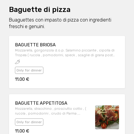
Baguette di pizza
Buaguettes con impasto di pizza con ingredienti
freschi e genuini.
BAGUETTE BRIOSA
Mozzarella, gorgonzola d.o.p. Salamino piccante , cipolla di
Tropea ( rucola , pomodorini, speck , scaglie di grana post
cottura )
Only for dinner
11.00 €
BAGUETTE APPETITOSA
Mozzarella, stracchino , prosciutto cotto , (
rucola , pomodorini , crudo di Parma ,
scaglie di grana , post cottura )
Only for dinner
11.00 €