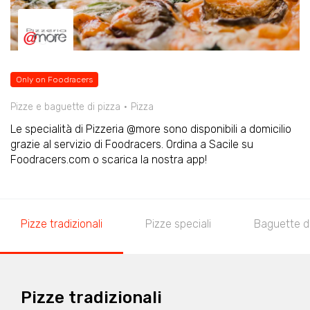
Only on Foodracers
Pizze e baguette di pizza
Pizza
Le specialità di Pizzeria @more sono disponibili a domicilio
grazie al servizio di Foodracers. Ordina a Sacile su
Foodracers.com o scarica la nostra app!
Pizze tradizionali
Pizze speciali
Baguette di
Pizze tradizionali