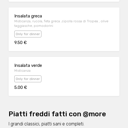
Insalata greca
Misticanza, rucola, feta greca ,cipolla rossa di Tropea , olive
taggiasche, pomodorini
Only for dinner
9.50 €
Insalata verde
Misticanza
Only for dinner
5.00 €
Piatti freddi fatti con @more
I grandi classici, piatti sani e completi.