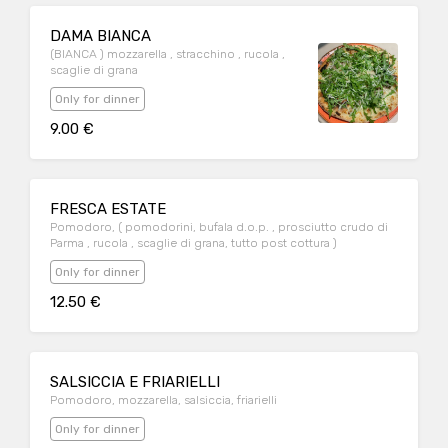
DAMA BIANCA
(BIANCA ) mozzarella , stracchino , rucola ,
scaglie di grana
Only for dinner
9.00 €
FRESCA ESTATE
Pomodoro, ( pomodorini, bufala d.o.p. , prosciutto crudo di
Parma , rucola , scaglie di grana, tutto post cottura )
Only for dinner
12.50 €
SALSICCIA E FRIARIELLI
Pomodoro, mozzarella, salsiccia, friarielli
Only for dinner