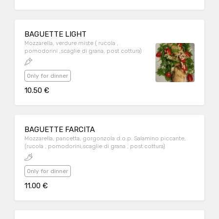
BAGUETTE LIGHT
Mozzarella, verdure miste ( rucola ,
pomodorini ,scaglie di grana, post cottura)
Only for dinner
10.50 €
BAGUETTE FARCITA
Mozzarella, pancetta, gorgonzola d.o.p. Salamino piccante,
(rucola , pomodorini,scaglie di grana , post cottura)
Only for dinner
11.00 €