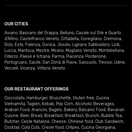
OUR CITIES
Aviano
,
Bassano del Grappa
,
Belluno
,
Casale sul Sile e Quarto
d'Altino
,
Castelfranco Veneto
,
Cittadella
,
Conegliano
,
Cremona
,
Dolo
,
Este
,
Fidenza
,
Gorizia
,
Jesolo
,
Lignano Sabbiadoro
,
Lodi
,
Lucca
,
Mantova
,
Mestre
,
Mirano
,
Mogliano Veneto
,
Montebelluna
,
Oderzo
,
Paese e Istrana
,
Parma
,
Piacenza
,
Pordenone
,
Portogruaro
,
Sacile
,
San Donà di Piave
,
Sassuolo
,
Treviso
,
Udine
,
Vercelli
,
Vicenza
,
Vittorio Veneto
OUR RESTAURANT OFFERINGS
Cioccolato
,
Hamburger
,
Bruschette
,
Gluten free
,
Cucina
Vietnamita
,
Taglieri
,
Kebab
,
Pop Corn
,
Alcoholic Beverages
,
Arabian Food
,
Arancini
,
Bagels
,
Bakery
,
Balcanic Food
,
Bavarian
Cuisine
,
Beer
,
Bread
,
Breakfast
,
Breakfast
,
Brunch
,
Bubble Tea
,
Butcher
,
Ceste Natalizie
,
Cheese
,
Chinese food
,
Club Sandwich
,
Cocktail
,
Cold Cuts
,
Creole food
,
Crêpes
,
Cucina Georgiana
,