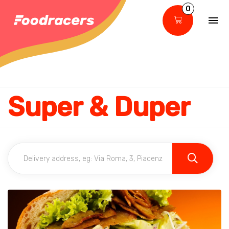
0
Super & Duper