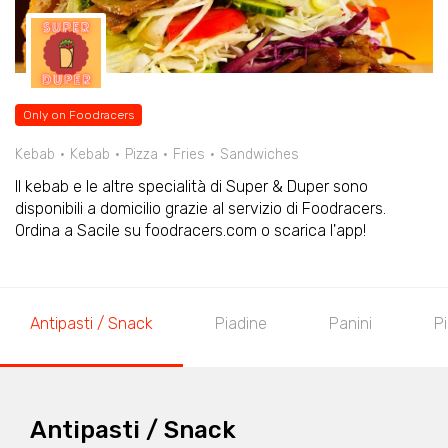
Only on Foodracers
Kebab
Kebab
Pizza
Fries
Sandwiches
Il kebab e le altre specialità di Super & Duper sono
disponibili a domicilio grazie al servizio di Foodracers.
Ordina a Sacile su foodracers.com o scarica l'app!
Antipasti / Snack
Piadine
Panini
Pi
Antipasti / Snack