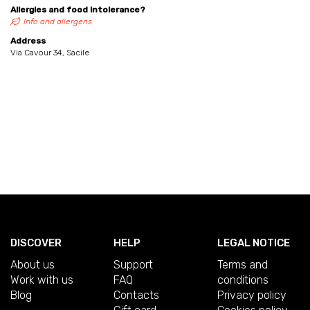
Allergies and food intolerance?
Info and allergens
Address
Via Cavour 34, Sacile
DISCOVER
HELP
LEGAL NOTICE
About us
Support
Terms and
Work with us
FAQ
conditions
Blog
Contacts
Privacy policy