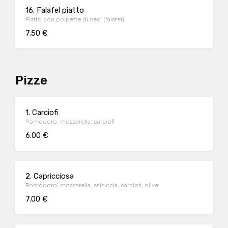
16. Falafel piatto
Piatto con polpette di ceci (falafel)
7.50 €
Pizze
1. Carciofi
Pomodoro, mozzarella, carciofi
6.00 €
2. Capricciosa
Pomodoro, mozzarella, salsiccia, carciofi, olive
7.00 €