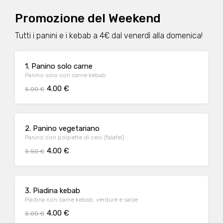
Promozione del Weekend
Tutti i panini e i kebab a 4€ dal venerdì alla domenica!
1. Panino solo carne
Panino solo con carne kebab
4.00 €
5.00 €
2. Panino vegetariano
Panino con polpette di ceci (falafel)
4.00 €
5.50 €
3. Piadina kebab
Piadina con carne kebab, verdure e salse
4.00 €
5.00 €