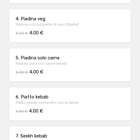
4. Piadina veg
Piadina con polpette di ceci (falafel)
4.00 €
5.50 €
5. Piadina solo carne
Piadina solo con carne kebab
4.00 €
5.00 €
6. Piatto kebab
Piatto kebab completo con la carne
4.00 €
6.00 €
7. Seekh kebab