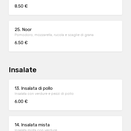
8.50 €
25. Noor
Pomodoro, mozzarella, rucola e scaglie di grana
6.50 €
Insalate
13. Insalata di pollo
Insalata con verdure e pezzi di pollo
6.00 €
14. Insalata mista
Insalata mista con verdure