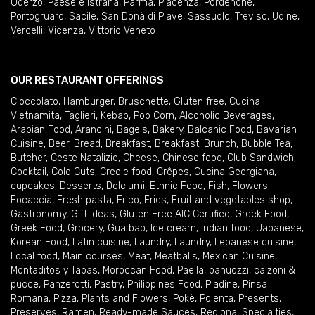
Oderzo
,
Paese e Istrana
,
Parma
,
Piacenza
,
Pordenone
,
Portogruaro
,
Sacile
,
San Donà di Piave
,
Sassuolo
,
Treviso
,
Udine
,
Vercelli
,
Vicenza
,
Vittorio Veneto
OUR RESTAURANT OFFERINGS
Cioccolato
,
Hamburger
,
Bruschette
,
Gluten free
,
Cucina
Vietnamita
,
Taglieri
,
Kebab
,
Pop Corn
,
Alcoholic Beverages
,
Arabian Food
,
Arancini
,
Bagels
,
Bakery
,
Balcanic Food
,
Bavarian
Cuisine
,
Beer
,
Bread
,
Breakfast
,
Breakfast
,
Brunch
,
Bubble Tea
,
Butcher
,
Ceste Natalizie
,
Cheese
,
Chinese food
,
Club Sandwich
,
Cocktail
,
Cold Cuts
,
Creole food
,
Crêpes
,
Cucina Georgiana
,
cupcakes
,
Desserts
,
Dolciumi
,
Ethnic Food
,
Fish
,
Flowers
,
Focaccia
,
Fresh pasta
,
Frico
,
Fries
,
Fruit and vegetables shop
,
Gastronomy
,
Gift ideas
,
Gluten Free AIC Certified
,
Greek Food
,
Greek Food
,
Grocery
,
Gua bao
,
Ice cream
,
Indian food
,
Japanese
,
Korean Food
,
Latin cuisine
,
Laundry
,
Laundry
,
Lebanese cuisine
,
Local food
,
Main courses
,
Meat
,
Meatballs
,
Mexican Cuisine
,
Montaditos y Tapas
,
Moroccan Food
,
Paella
,
panuozzi, calzoni &
pucce
,
Panzerotti
,
Pastry
,
Philippines Food
,
Piadine
,
Pinsa
Romana
,
Pizza
,
Plants and Flowers
,
Pokè
,
Polenta
,
Presents
,
Preserves
,
Ramen
,
Ready-made Sauces
,
Regional Specialties
,