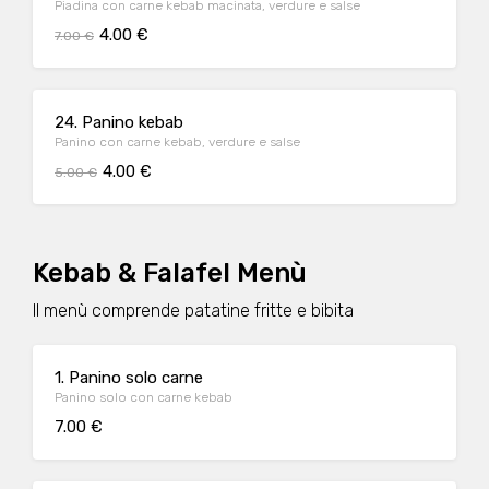
Piadina con carne kebab macinata, verdure e salse
4.00 €
7.00 €
24. Panino kebab
Panino con carne kebab, verdure e salse
4.00 €
5.00 €
Kebab & Falafel Menù
Il menù comprende patatine fritte e bibita
1. Panino solo carne
Panino solo con carne kebab
7.00 €