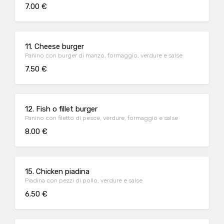
7.00 €
11. Cheese burger
Panino con burger di manzo, formaggio, verdure e salse
7.50 €
12. Fish o fillet burger
Panino con filetto di pesce, verdure, formaggio e salse
8.00 €
15. Chicken piadina
Piadina con pezzi di pollo, verdure e salse
6.50 €