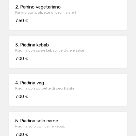
2. Panino vegetariano
Panino con polpette di ceci (falafel)
7.50 €
3. Piadina kebab
Piadina con carne kebab, verdure e salse
7.00 €
4. Piadina veg
Piadina con polpette di ceci (falafel)
7.00 €
5. Piadina solo carne
Piadina solo con carne kebab
7.00 €