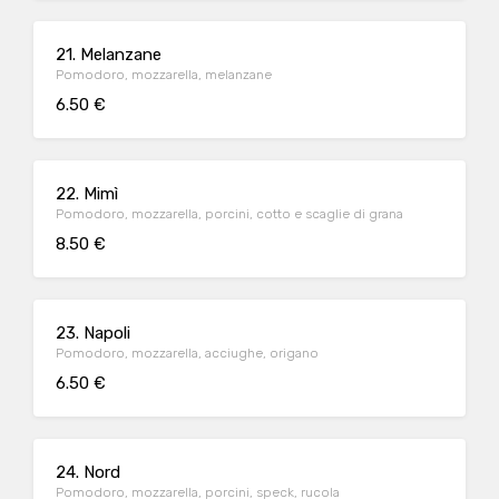
21. Melanzane
Pomodoro, mozzarella, melanzane
6.50 €
22. Mimì
Pomodoro, mozzarella, porcini, cotto e scaglie di grana
8.50 €
23. Napoli
Pomodoro, mozzarella, acciughe, origano
6.50 €
24. Nord
Pomodoro, mozzarella, porcini, speck, rucola