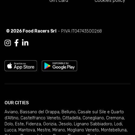
Gift card
Cookies policy
© 2026 Food Racers Srl
- P.IVA IT04743500268
OUR CITIES
Aviano
,
Bassano del Grappa
,
Belluno
,
Casale sul Sile e Quarto
d'Altino
,
Castelfranco Veneto
,
Cittadella
,
Conegliano
,
Cremona
,
Dolo
,
Este
,
Fidenza
,
Gorizia
,
Jesolo
,
Lignano Sabbiadoro
,
Lodi
,
Lucca
,
Mantova
,
Mestre
,
Mirano
,
Mogliano Veneto
,
Montebelluna
,