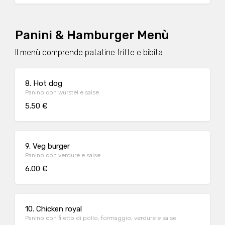
Panini & Hamburger Menù
Il menù comprende patatine fritte e bibita
8. Hot dog
Panino con wurstel e salse
5.50 €
9. Veg burger
Panino con verdure e salse
6.00 €
10. Chicken royal
Panino con filetto di pollo, formaggio, verdure e salse