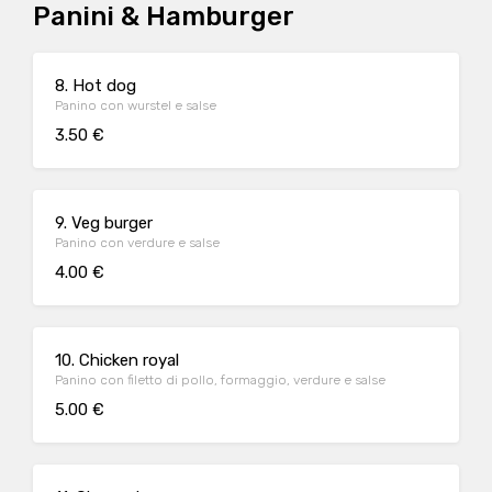
Panini & Hamburger
8. Hot dog
Panino con wurstel e salse
3.50 €
9. Veg burger
Panino con verdure e salse
4.00 €
10. Chicken royal
Panino con filetto di pollo, formaggio, verdure e salse
5.00 €