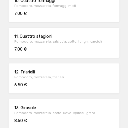
10. Quattro formaggi
Pomodoro, mozzarella, formaggi misti
7.00 €
11. Quattro stagioni
Pomodoro, mozzarella, salsiccia, cotto, funghi, carciofi
7.00 €
12. Friarielli
Pomodoro, mozzarella, friarielli
6.50 €
13. Girasole
Pomodoro, mozzarella, cotto, uovo, spinaci, grana
8.50 €