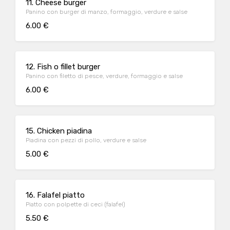
11. Cheese burger
Panino con burger di manzo, formaggio, verdure e salse
6.00 €
12. Fish o fillet burger
Panino con filetto di pesce, verdure, formaggio e salse
6.00 €
15. Chicken piadina
Piadina con pezzi di pollo, verdure e salse
5.00 €
16. Falafel piatto
Piatto con polpette di ceci (falafel)
5.50 €