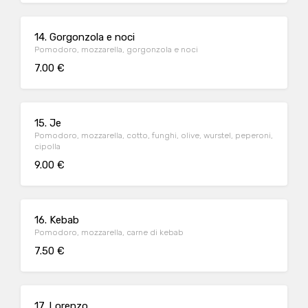
14. Gorgonzola e noci
Pomodoro, mozzarella, gorgonzola e noci
7.00 €
15. Je
Pomodoro, mozzarella, cotto, funghi, olive, wurstel, peperoni,
cipolla
9.00 €
16. Kebab
Pomodoro, mozzarella, carne di kebab
7.50 €
17. Lorenzo