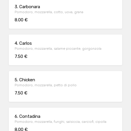
3. Carbonara
Pomodoro, mozzarella, cotto, uova, grana
8.00 €
4. Carlos
Pomodoro, mozzarella, salame piccante, gorgonzola
7.50 €
5. Chicken
Pomodoro, mozzarella, petto di pollo
7.50 €
6. Contadina
Pomodoro, mozzarella, funghi, salsiccia, carciofi, cipolla
8.00 €