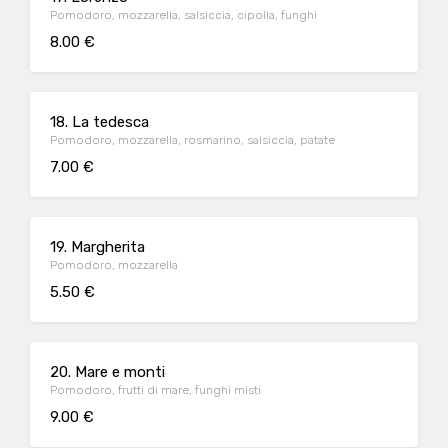
Pomodoro, mozzarella, salsiccia, cipolla, funghi
8.00 €
18. La tedesca
Pomodoro, mozzarella, rosmarino, salsiccia, patate
7.00 €
19. Margherita
Pomodoro, mozzarella
5.50 €
20. Mare e monti
Pomodoro, frutti di mare, funghi misti
9.00 €