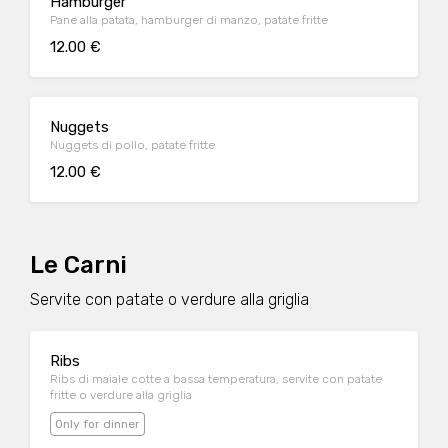
Hamburger
Pane alla patata, hamburger di manzo, patate fritte
12.00 €
Nuggets
Nuggets di pollo, patate fritte
12.00 €
Le Carni
Servite con patate o verdure alla griglia
Ribs
Ribs di maiale cotte a bassa temperatura, servite con patate
fritte o verdure alla griglia
Only for dinner