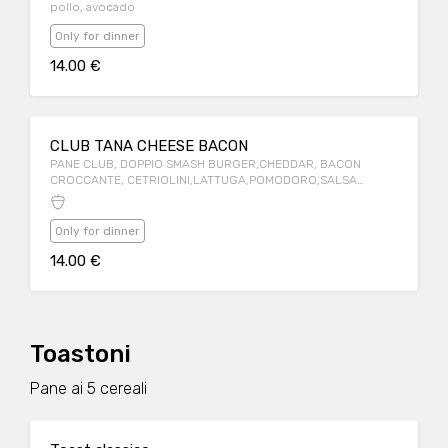
pollo, avocado
Only for dinner
14.00 €
CLUB TANA CHEESE BACON
PANE CLUB, DOPPIO SMASH BURGER,CHEDDAR, BACON
CROCCANTE, CETRIOLINI,LATTUGA,POMODORO,SALSA
BURGER
Only for dinner
14.00 €
Toastoni
Pane ai 5 cereali