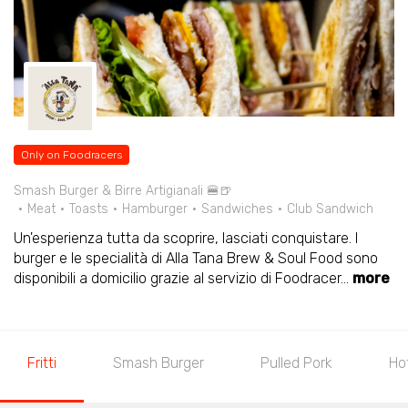
Only on Foodracers
Smash Burger & Birre Artigianali 🍔🍺
Meat
Toasts
Hamburger
Sandwiches
Club Sandwich
Un'esperienza tutta da scoprire, lasciati conquistare. I
burger e le specialità di Alla Tana Brew & Soul Food sono
disponibili a domicilio grazie al servizio di Foodracer
...
more
Fritti
Smash Burger
Pulled Pork
Ho