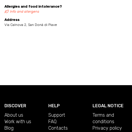
Allergies and food intolerance?
Info and allergens
Address
Via Calnova 2, San Donà di Piave
DISCOVER
HELP
LEGAL NOTICE
About us
Support
Terms and
Work with us
FAQ
conditions
Blog
Contacts
Privacy policy