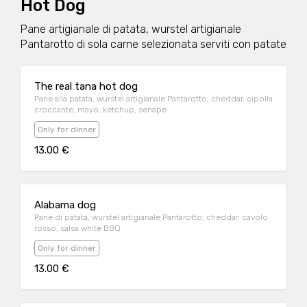
Hot Dog
Pane artigianale di patata, wurstel artigianale
Pantarotto di sola carne selezionata serviti con patate
The real tana hot dog
Pane alla patata, wurstel artigianale Pantarotto, cheddar, cipolla
croccante, mayo, ketchup, senape
Only for dinner
13.00 €
Alabama dog
Pane di patata, wurstel artigianale Pantarotto, cheddar, cavolo
rosso, salsa white BBQ
Only for dinner
13.00 €