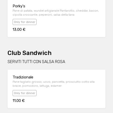
Porky's
Pane di patata, wurstel artigianale Pantarotto, cheddar, bacon,
cipolla croccante, peperoni, salsa della tana
Only for dinner
13.00 €
Club Sandwich
SERVITI TUTTI CON SALSA ROSA
Tradizionale
Pane tagliato grosso, uovo, pancetta, prosciutto cotto alla
brace, pomodoro, lattuga, edamer
Only for dinner
11.00 €