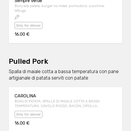
Sempre verde
Buns alla patata, burger no meat, pomodoro, zucchine,
lattuga
Only for dinner
16.00 €
Pulled Pork
Spalla di maiale cotta a bassa temperatura con pane
artigianale di patata serviti con patate
CAROLINA
BUNS DI PATATA, SPALLA DI MAIALE COTTA A BASSA
TEMPERATURA, CAVOLO ROSSO, BACON, CIPOLLA
CROCCANTE, SALSA BBQ
Only for dinner
16.00 €