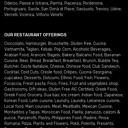
Oderzo
,
Paese e Istrana
,
Parma
,
Piacenza
,
Pordenone
,
Portogruaro
,
Sacile
,
San Donà di Piave
,
Sassuolo
,
Treviso
,
Udine
,
Vercelli
,
Vicenza
,
Vittorio Veneto
OUR RESTAURANT OFFERINGS
Cioccolato
,
Hamburger
,
Bruschette
,
Gluten free
,
Cucina
Vietnamita
,
Taglieri
,
Kebab
,
Pop Corn
,
Alcoholic Beverages
,
Arabian Food
,
Arancini
,
Bagels
,
Bakery
,
Balcanic Food
,
Bavarian
Cuisine
,
Beer
,
Bread
,
Breakfast
,
Breakfast
,
Brunch
,
Bubble Tea
,
Butcher
,
Ceste Natalizie
,
Cheese
,
Chinese food
,
Club Sandwich
,
Cocktail
,
Cold Cuts
,
Creole food
,
Crêpes
,
Cucina Georgiana
,
cupcakes
,
Desserts
,
Dolciumi
,
Ethnic Food
,
Fish
,
Flowers
,
Focaccia
,
Fresh pasta
,
Frico
,
Fries
,
Fruit and vegetables shop
,
Gastronomy
,
Gift ideas
,
Gluten Free AIC Certified
,
Greek Food
,
Greek Food
,
Grocery
,
Gua bao
,
Ice cream
,
Indian food
,
Japanese
,
Korean Food
,
Latin cuisine
,
Laundry
,
Laundry
,
Lebanese cuisine
,
Local food
,
Main courses
,
Meat
,
Meatballs
,
Mexican Cuisine
,
Montaditos y Tapas
,
Moroccan Food
,
Paella
,
panuozzi, calzoni &
pucce
,
Panzerotti
,
Pastry
,
Philippines Food
,
Piadine
,
Pinsa
Romana
,
Pizza
,
Plants and Flowers
,
Pokè
,
Polenta
,
Presents
,