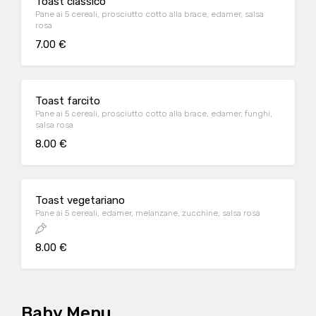
Toast classico
Pane ai 5 cereali, prosciutto cotto alla brace, edamer, salsa
rosa
7.00 €
Toast farcito
Pane ai 5 cereali, prosciutto cotto alla brace, edamer, funghi,
salsa rosa
8.00 €
Toast vegetariano
Pane ai 5 cereali, edamer, melanzane, zucchine, salsa rosa
8.00 €
Baby Menu