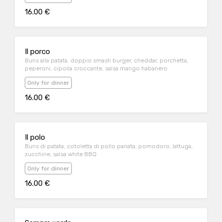
16.00 €
Il porco
Buns alla patata, doppio smash burger, cheddar, porchetta,
peperoni, cipolla croccante, salsa mango habanero
Only for dinner
16.00 €
Il polo
Buns di patata, cotoletta di pollo panata, pomodoro, lattuga,
zucchine, salsa white BBQ
Only for dinner
16.00 €