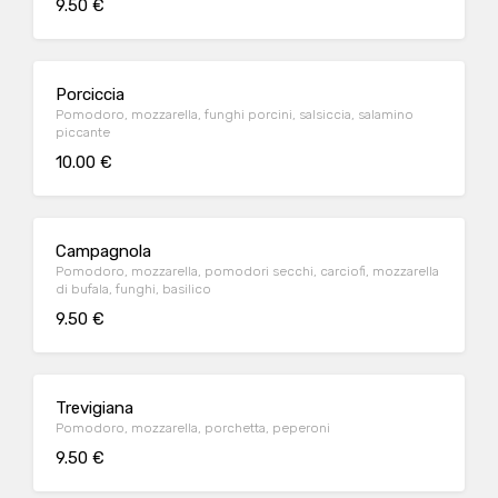
9.50 €
Porciccia
Pomodoro, mozzarella, funghi porcini, salsiccia, salamino
piccante
10.00 €
Campagnola
Pomodoro, mozzarella, pomodori secchi, carciofi, mozzarella
di bufala, funghi, basilico
9.50 €
Trevigiana
Pomodoro, mozzarella, porchetta, peperoni
9.50 €