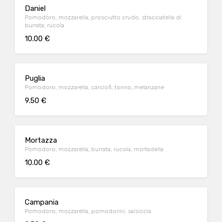
Daniel
Pomodoro, mozzarella, prosciutto crudo, stracciatella di
burrata, rucola
10.00 €
Puglia
Pomodoro, mozzarella, carciofi, tonno, melanzane
9.50 €
Mortazza
Pomodoro, mozzarella, burrata, rucola, mortadella
10.00 €
Campania
Pomodoro, mozzarella, pomodorini, salsiccia