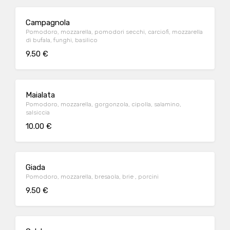
Campagnola
Pomodoro, mozzarella, pomodori secchi, carciofi, mozzarella
di bufala, funghi, basilico
9.50 €
Maialata
Pomodoro, mozzarella, gorgonzola, cipolla, salamino,
salsiccia
10.00 €
Giada
Pomodoro, mozzarella, bresaola, brie , porcini
9.50 €