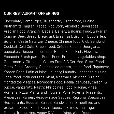
OUR RESTAURANT OFFERINGS
Cioccolato
,
Hamburger
,
Bruschette
,
Gluten free
,
Cucina
Vietnamita
,
Taglieri
,
Kebab
,
Pop Corn
,
Alcoholic Beverages
,
Arabian Food
,
Arancini
,
Bagels
,
Bakery
,
Balcanic Food
,
Bavarian
Cuisine
,
Beer
,
Bread
,
Breakfast
,
Breakfast
,
Brunch
,
Bubble Tea
,
Butcher
,
Ceste Natalizie
,
Cheese
,
Chinese food
,
Club Sandwich
,
Cocktail
,
Cold Cuts
,
Creole food
,
Crêpes
,
Cucina Georgiana
,
cupcakes
,
Desserts
,
Dolciumi
,
Ethnic Food
,
Fish
,
Flowers
,
Focaccia
,
Fresh pasta
,
Frico
,
Fries
,
Fruit and vegetables shop
,
Gastronomy
,
Gift ideas
,
Gluten Free AIC Certified
,
Greek Food
,
Greek Food
,
Grocery
,
Gua bao
,
Ice cream
,
Indian food
,
Japanese
,
Korean Food
,
Latin cuisine
,
Laundry
,
Laundry
,
Lebanese cuisine
,
Local food
,
Main courses
,
Meat
,
Meatballs
,
Mexican Cuisine
,
Montaditos y Tapas
,
Moroccan Food
,
Paella
,
panuozzi, calzoni &
pucce
,
Panzerotti
,
Pastry
,
Philippines Food
,
Piadine
,
Pinsa
Romana
,
Pizza
,
Plants and Flowers
,
Pokè
,
Polenta
,
Presents
,
Preserves
,
Ramen
,
Ready-made Sauces
,
Regional Specialties
,
Restaurants
,
Rooster
,
Salads
,
Sandwiches
,
Smoothies and
extracts
,
Street Food
,
Sushi
,
Tacos
,
Tex-mex
,
Thai
,
Tigelle
,
Toasts
,
Tramezzino
,
Veggy & Vegan
,
Wine
,
Wine
,
Yogurt