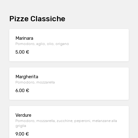
Pizze Classiche
Marinara
Pomodoro, aglio, olio, origano
5.00 €
Margherita
Pomodoro, mozzarella
6.00 €
Verdure
Pomodoro, mozzarella, zucchine, peperoni, melanzane alla
griglia
9.00 €