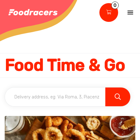
0
Food Time & Go