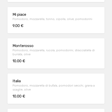
Mi piace
Pomodoro, mozzarella, tonno, cipolla, olive, pomodorini
9.00 €
Monterosso
Pomodoro, mozzarella, rucola, pomodorini, stracciatella di
burrata, olive
10.00 €
Italia
Pomodoro, mozzarella di bufala, pomodori secchi, grana a
scaglie, olive
10.00 €