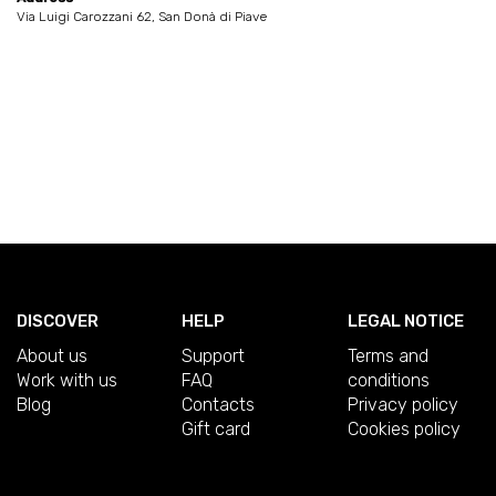
Via Luigi Carozzani 62, San Donà di Piave
DISCOVER
HELP
LEGAL NOTICE
About us
Support
Terms and
Work with us
FAQ
conditions
Blog
Contacts
Privacy policy
Gift card
Cookies policy