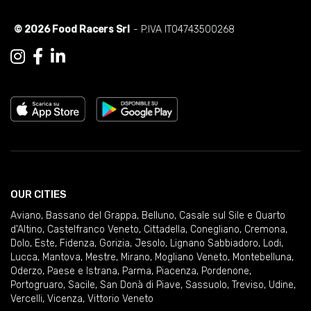
© 2026 Food Racers Srl
- P.IVA IT04743500268
OUR CITIES
Aviano
,
Bassano del Grappa
,
Belluno
,
Casale sul Sile e Quarto
d'Altino
,
Castelfranco Veneto
,
Cittadella
,
Conegliano
,
Cremona
,
Dolo
,
Este
,
Fidenza
,
Gorizia
,
Jesolo
,
Lignano Sabbiadoro
,
Lodi
,
Lucca
,
Mantova
,
Mestre
,
Mirano
,
Mogliano Veneto
,
Montebelluna
,
Oderzo
,
Paese e Istrana
,
Parma
,
Piacenza
,
Pordenone
,
Portogruaro
,
Sacile
,
San Donà di Piave
,
Sassuolo
,
Treviso
,
Udine
,
Vercelli
,
Vicenza
,
Vittorio Veneto