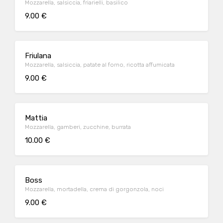
Mozzarella, salsiccia, friarielli, basilico
9.00 €
Friulana
Mozzarella, salsiccia, patate al forno, ricotta affumicata
9.00 €
Mattia
Mozzarella, gamberi, zucchine, burrata
10.00 €
Boss
Mozzarella, mortadella, crema di gorgonzola, noci
9.00 €