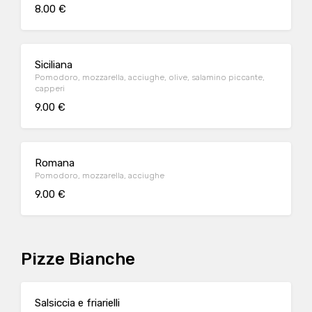
8.00 €
Siciliana
Pomodoro, mozzarella, acciughe, olive, salamino piccante,
capperi
9.00 €
Romana
Pomodoro, mozzarella, acciughe
9.00 €
Pizze Bianche
Salsiccia e friarielli