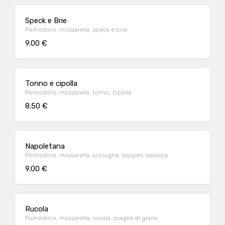
Speck e Brie
Pomodoro, mozzarella, speck e brie
9.00 €
Tonno e cipolla
Pomodoro, mozzarella, tonno, cipolla
8.50 €
Napoletana
Pomodoro, mozzarella, acciughe, capperi, basilico
9.00 €
Rucola
Pomodoro, mozzarella, rucola, scaglie di grana