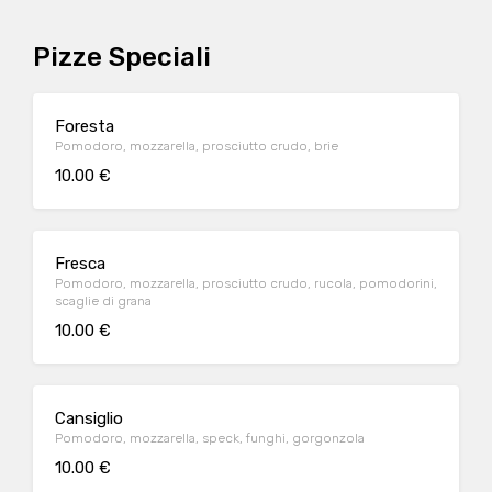
Pizze Speciali
Foresta
Pomodoro, mozzarella, prosciutto crudo, brie
10.00 €
Fresca
Pomodoro, mozzarella, prosciutto crudo, rucola, pomodorini,
scaglie di grana
10.00 €
Cansiglio
Pomodoro, mozzarella, speck, funghi, gorgonzola
10.00 €