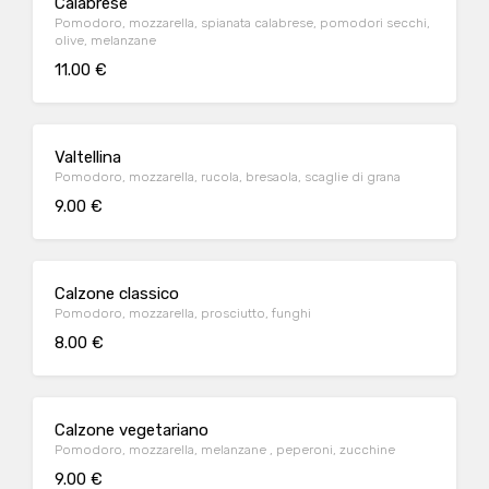
Calabrese
Pomodoro, mozzarella, spianata calabrese, pomodori secchi,
olive, melanzane
11.00 €
Valtellina
Pomodoro, mozzarella, rucola, bresaola, scaglie di grana
9.00 €
Calzone classico
Pomodoro, mozzarella, prosciutto, funghi
8.00 €
Calzone vegetariano
Pomodoro, mozzarella, melanzane , peperoni, zucchine
9.00 €