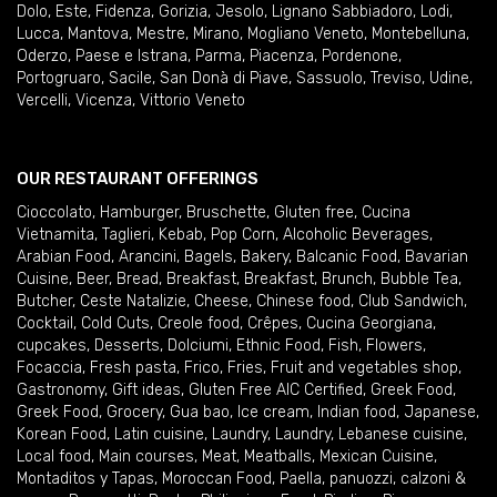
Dolo
,
Este
,
Fidenza
,
Gorizia
,
Jesolo
,
Lignano Sabbiadoro
,
Lodi
,
Lucca
,
Mantova
,
Mestre
,
Mirano
,
Mogliano Veneto
,
Montebelluna
,
Oderzo
,
Paese e Istrana
,
Parma
,
Piacenza
,
Pordenone
,
Portogruaro
,
Sacile
,
San Donà di Piave
,
Sassuolo
,
Treviso
,
Udine
,
Vercelli
,
Vicenza
,
Vittorio Veneto
OUR RESTAURANT OFFERINGS
Cioccolato
,
Hamburger
,
Bruschette
,
Gluten free
,
Cucina
Vietnamita
,
Taglieri
,
Kebab
,
Pop Corn
,
Alcoholic Beverages
,
Arabian Food
,
Arancini
,
Bagels
,
Bakery
,
Balcanic Food
,
Bavarian
Cuisine
,
Beer
,
Bread
,
Breakfast
,
Breakfast
,
Brunch
,
Bubble Tea
,
Butcher
,
Ceste Natalizie
,
Cheese
,
Chinese food
,
Club Sandwich
,
Cocktail
,
Cold Cuts
,
Creole food
,
Crêpes
,
Cucina Georgiana
,
cupcakes
,
Desserts
,
Dolciumi
,
Ethnic Food
,
Fish
,
Flowers
,
Focaccia
,
Fresh pasta
,
Frico
,
Fries
,
Fruit and vegetables shop
,
Gastronomy
,
Gift ideas
,
Gluten Free AIC Certified
,
Greek Food
,
Greek Food
,
Grocery
,
Gua bao
,
Ice cream
,
Indian food
,
Japanese
,
Korean Food
,
Latin cuisine
,
Laundry
,
Laundry
,
Lebanese cuisine
,
Local food
,
Main courses
,
Meat
,
Meatballs
,
Mexican Cuisine
,
Montaditos y Tapas
,
Moroccan Food
,
Paella
,
panuozzi, calzoni &