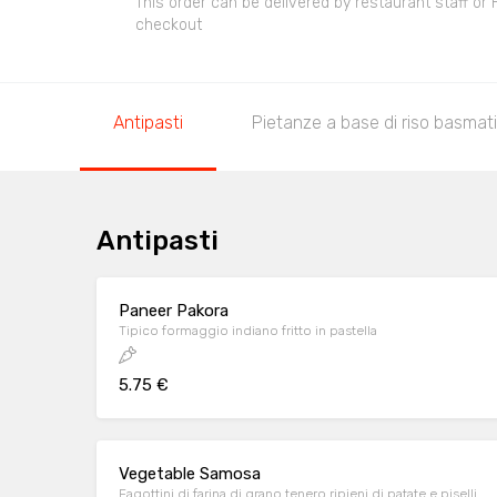
This order can be delivered by restaurant staff or
checkout
Antipasti
Pietanze a base di riso basmati
Antipasti
Paneer Pakora
Tipico formaggio indiano fritto in pastella
5.75 €
Vegetable Samosa
Fagottini di farina di grano tenero ripieni di patate e piselli