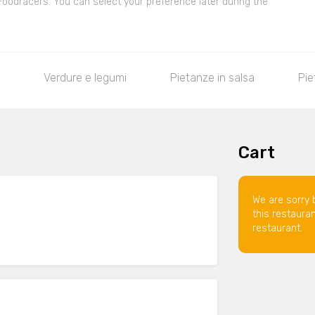
 Foodracers. You can select your preference later during the
Verdure e legumi
Pietanze in salsa
Pie
Cart
We are sorry 
this restaura
restaurant.