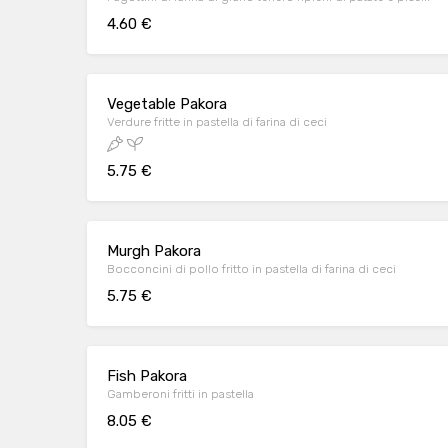
4.60 €
Vegetable Pakora
Verdure fritte in pastella di farina di ceci
5.75 €
Murgh Pakora
Bocconcini di pollo fritto in pastella di farina di ceci
5.75 €
Fish Pakora
Gamberoni fritti in pastella
8.05 €