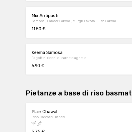
Mix Antipasti
Samosa , Paneer Pakora , Murgh Pakora , Fish Pakora
11.50 €
Keema Samosa
Fagottini riceni di carne d’agnello
6.90 €
Pietanze a base di riso basmat
Plain Chawal
Riso Basmati Bianco
5.75 €