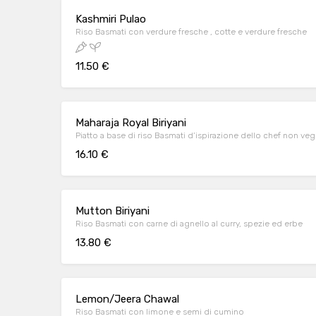
Kashmiri Pulao
Riso Basmati con verdure fresche , cotte e verdure fresche
11.50 €
Maharaja Royal Biriyani
Piatto a base di riso Basmati d’ispirazione dello chef non veg
16.10 €
Mutton Biriyani
Riso Basmati con carne di agnello al curry, spezie ed erbe
13.80 €
Lemon/Jeera Chawal
Riso Basmati con limone e semi di cumino