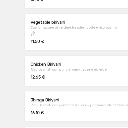
Vegetable biriyani
Combinazione di verdure fresche , cotte e riso basmati
11.50 €
Chicken Biriyani
Riso basmati con pollo al curry , spezie ed erbe
12.65 €
Jhinga Biriyani
Riso Basmati con gamberetti al curry profumati allo zafferano
16.10 €