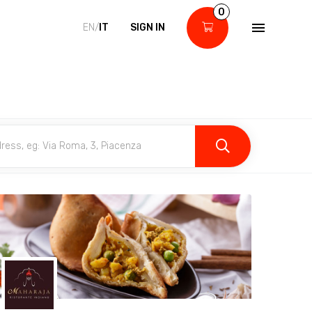
0
EN/
IT
SIGN IN