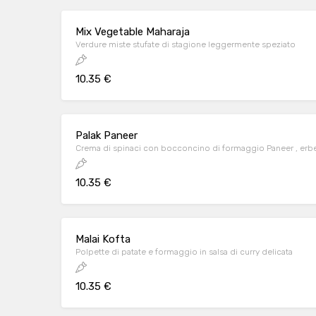
Mix Vegetable Maharaja
Verdure miste stufate di stagione leggermente speziato
10.35 €
Palak Paneer
Crema di spinaci con bocconcino di formaggio Paneer , erb
10.35 €
Malai Kofta
Polpette di patate e formaggio in salsa di curry delicata
10.35 €