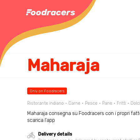
Maharaja
Only on Foodracers
Ristorante indiano
Carne
Pesce
Pane
Fritti
Dolc
Maharaja consegna su Foodracers con i propri fatt
scarica l'app
Delivery details