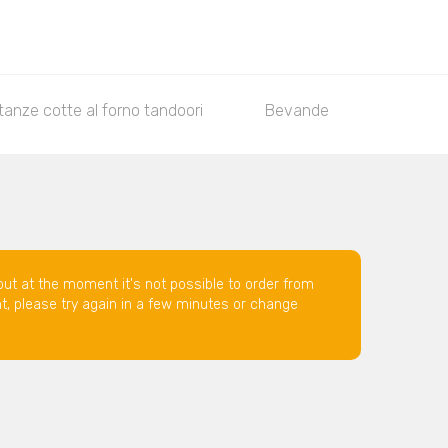
tanze cotte al forno tandoori
Bevande
Dolci
but at the moment it's not possible to order from
nt, please try again in a few minutes or change