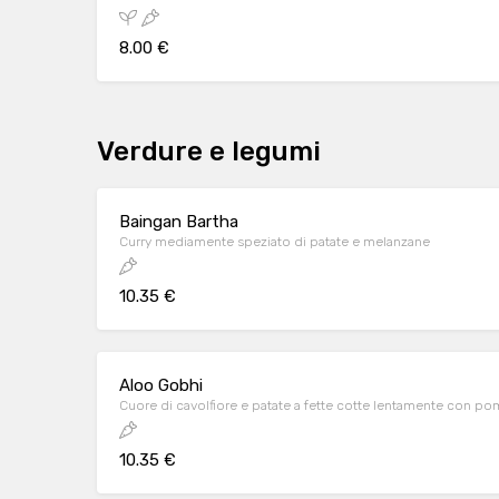
8.00 €
Verdure e legumi
Baingan Bartha
Curry mediamente speziato di patate e melanzane
10.35 €
Aloo Gobhi
Cuore di cavolfiore e patate a fette cotte lentamente con po
10.35 €