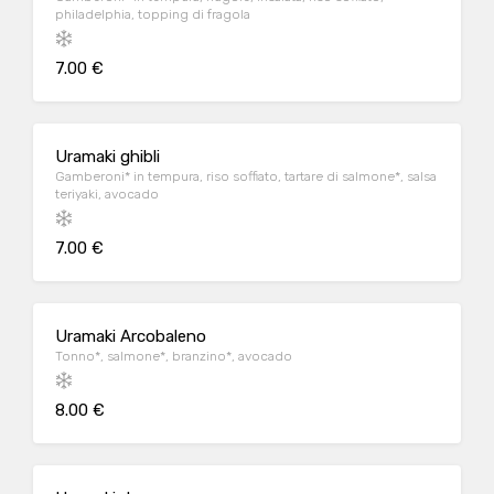
philadelphia, topping di fragola
7.00 €
Uramaki ghibli
Gamberoni* in tempura, riso soffiato, tartare di salmone*, salsa
teriyaki, avocado
7.00 €
Uramaki Arcobaleno
Tonno*, salmone*, branzino*, avocado
8.00 €