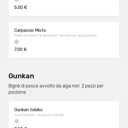
5.00 €
Carpaccio Misto
Fette di tonno* e salmone*, servite con salsa ponzu
7.00 €
Gunkan
Bignè di pesce avvolto da alga nori. 2 pezzi per
porzione
Gunkan tobiko
Uova tobiko*, di pesce volante