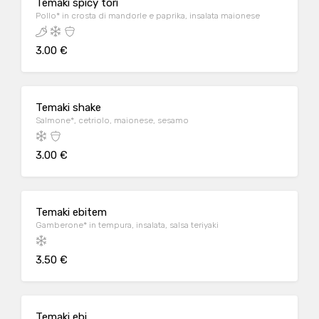
Temaki spicy tori
Pollo* in crosta di mandorle e paprika, insalata maionese
3.00 €
Temaki shake
Salmone*, cetriolo, maionese, sesamo
3.00 €
Temaki ebitem
Gamberone* in tempura, insalata, salsa teriyaki
3.50 €
Temaki ebi