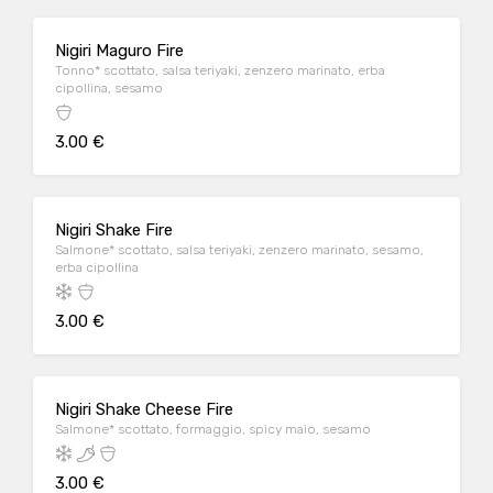
Nigiri Maguro Fire
Tonno* scottato, salsa teriyaki, zenzero marinato, erba
cipollina, sesamo
3.00 €
Nigiri Shake Fire
Salmone* scottato, salsa teriyaki, zenzero marinato, sesamo,
erba cipollina
3.00 €
Nigiri Shake Cheese Fire
Salmone* scottato, formaggio, spicy maio, sesamo
3.00 €