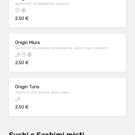
Salmone*, philadelphia, sesamo
2.50 €
Onigiri Miura
Salmone* alla piastra, philadelphia, spicy maio, sesamo
2.50 €
Onigiri Tuna
Tonno in olio d'oliva, spicy maio
2.50 €