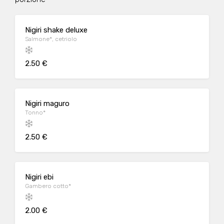
Nigiri shake deluxe
Salmone*, cetriolo
2.50 €
Nigiri maguro
Tonno*
2.50 €
Nigiri ebi
Gambero cotto*
2.00 €