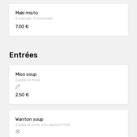
Maki misto
4 uramaki, 3 hosomaki
7.00 €
Entrées
Miso soup
Zuppa di miso
2.50 €
Wanton soup
Zuppa di miso con wanton* fritti