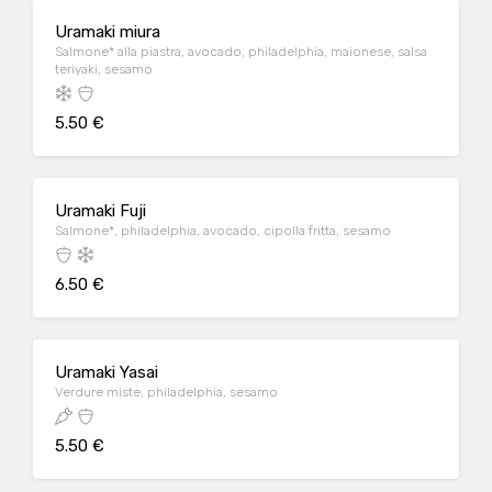
Uramaki miura
Salmone* alla piastra, avocado, philadelphia, maionese, salsa
teriyaki, sesamo
5.50 €
Uramaki Fuji
Salmone*, philadelphia, avocado, cipolla fritta, sesamo
6.50 €
Uramaki Yasai
Verdure miste, philadelphia, sesamo
5.50 €