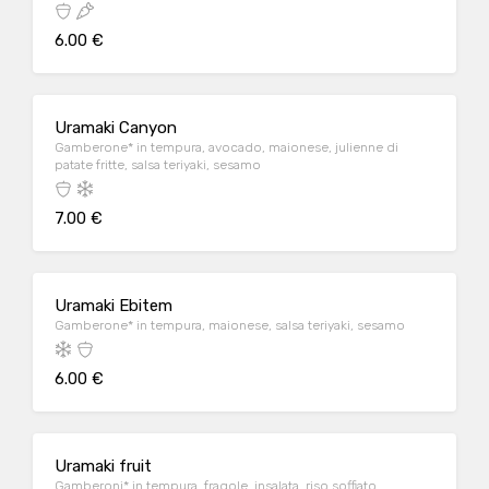
6.00 €
Uramaki Canyon
Gamberone* in tempura, avocado, maionese, julienne di
patate fritte, salsa teriyaki, sesamo
7.00 €
Uramaki Ebitem
Gamberone* in tempura, maionese, salsa teriyaki, sesamo
6.00 €
Uramaki fruit
Gamberoni* in tempura, fragole, insalata, riso soffiato,