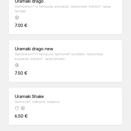
Uramaki drago
Gamberoni* in tempura, avocado, maionese, tobiko*, salsa
teriyaki
7.00 €
Uramaki drago new
Gamberoni* in tempura, salmone* scottato, maionese,
avocado, tobiko*, salsa teriyaki
7.50 €
Uramaki Shake
Salmone*, cetriolo, sesamo
6.50 €