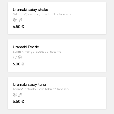
Uramaki spicy shake
Salmone*, cetriolo, uova tobiko, tabasco
6.50 €
Uramaki Exotic
Surimi*, mango, avocado, sesamo
6.00 €
Uramaki spicy tuna
Tonno*, cetriolo, uova tobiko*, tabasco
6.50 €