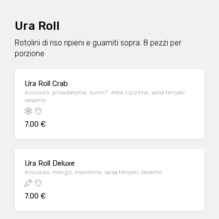
Ura Roll
Rotolini di riso ripieni e guarniti sopra. 8 pezzi per
porzione
Ura Roll Crab
Avocado, philadelphia, surimi*, erba cipollina, salsa teriyaki.
sesamo
7.00 €
Ura Roll Deluxe
Avocado, mango, mandorle, salsa teriyaki, sesamo
7.00 €