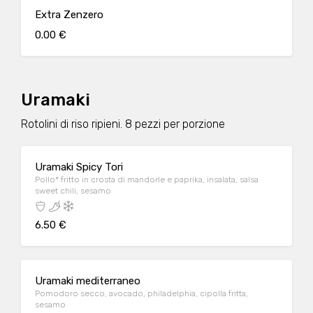
Extra Zenzero
0.00 €
Uramaki
Rotolini di riso ripieni. 8 pezzi per porzione
Uramaki Spicy Tori
Pollo* fritto in crosta di mandorle e paprika, insalata, salsa
sweet chili, sesamo
6.50 €
Uramaki mediterraneo
Pomodoro secco, avocado, philadelphia, cipolla fritta,
sesamo