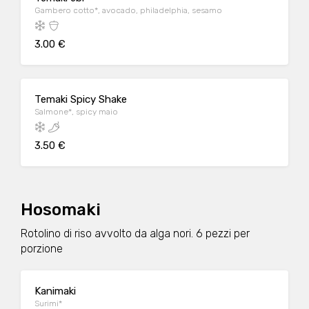
Gambero cotto*, avocado, philadelphia, sesamo
3.00 €
Temaki Spicy Shake
Salmone*, spicy maio
3.50 €
Hosomaki
Rotolino di riso avvolto da alga nori. 6 pezzi per
porzione
Kanimaki
Surimi*