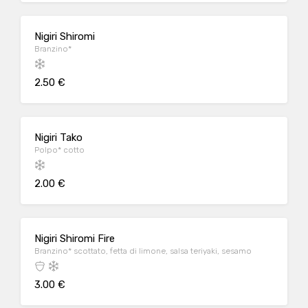
Nigiri Shiromi
Branzino*
2.50 €
Nigiri Tako
Polpo* cotto
2.00 €
Nigiri Shiromi Fire
Branzino* scottato, fetta di limone, salsa teriyaki, sesamo
3.00 €