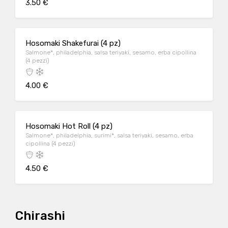
3.50 €
Hosomaki Shakefurai (4 pz)
Salmone*, philadelphia, salsa teriyaki, sesamo, erba cipollina
(4 pezzi)
4.00 €
Hosomaki Hot Roll (4 pz)
Salmone*, philadelphia, surimi*, salsa teriyaki, sesamo, erba
cipollina (4 pezzi)
4.50 €
Chirashi