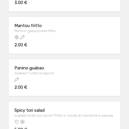
3.00 €
Mantou fritto
Panino* giapponese fritto
2.00 €
Panino guabao
Guabao* cotto al vapore
2.00 €
Spicy tori salad
Insalata mista con pollo* fritto in crosta di mandorle e paprika