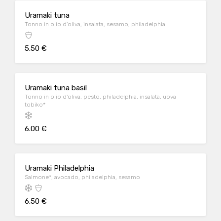
Uramaki tuna
Tonno in olio d'oliva, insalata, sesamo, philadelphia
5.50 €
Uramaki tuna basil
Tonno in olio d'oliva, pesto, philadelphia, insalata, uova
tobiko*
6.00 €
Uramaki Philadelphia
Salmone*, avocado, philadelphia, sesamo
6.50 €