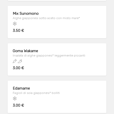
Mix Sunomono
Alghe giapponesi sotto aceto con misto mare*
3.50 €
Goma Wakame
Insalata di alghe giapponesi* leggermente piccanti
3.00 €
Edamame
Fagioli di soia giapponesi* bolliti
3.00 €