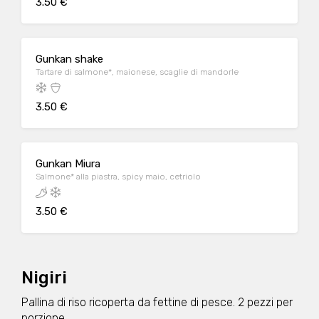
3.50 €
Gunkan shake
Tartare di salmone*, maionese, scaglie di mandorle
3.50 €
Gunkan Miura
Salmone* alla piastra, spicy maio, cetriolo
3.50 €
Nigiri
Pallina di riso ricoperta da fettine di pesce. 2 pezzi per
porzione