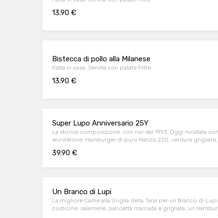
13.90 €
Bistecca di pollo alla Milanese
Fatta in casa. Servita con patate fritte
13.90 €
Super Lupo Anniversario 25Y
La storica composizione, con noi dal 1993. Oggi rivisitata con i
Wurstelone, Hamburger di puro Manzo 220, verdure grigliate, p
Tana
39.90 €
Un Branco di Lupi
La migliore Carne alla Griglia della Tana per un Branco di Lupi
costicine, salamelle, pancetta marinata e grigliata, un Hambur
rucola e grana, polenta e una cascata di patatine dippers