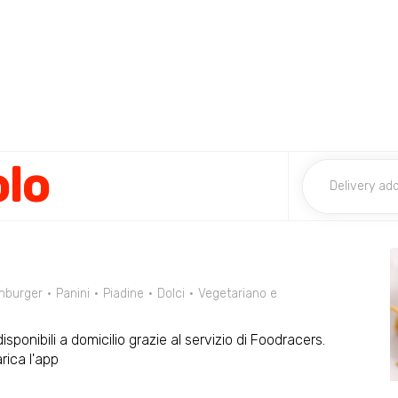
olo
burger
Panini
Piadine
Dolci
Vegetariano e
isponibili a domicilio grazie al servizio di Foodracers.
ica l'app