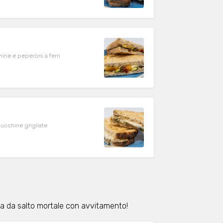
ine e peperoni a ferri
ucchine grigliate
ia da salto mortale con avvitamento!