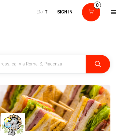
0
EN/
IT
SIGN IN