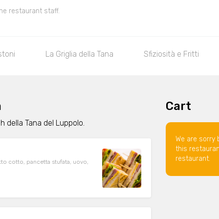
he restaurant staff.
stoni
La Griglia della Tana
Sfiziosità e Fritti
a
Cart
h della Tana del Luppolo.
We are sorry 
this restaura
restaurant.
to cotto, pancetta stufata, uovo,
o