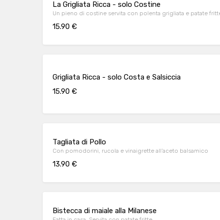
La Grigliata Ricca - solo Costine
Un pieno di costine servita con polenta grigliata e patate fritt
15.90 €
Grigliata Ricca - solo Costa e Salsiccia
15.90 €
Tagliata di Pollo
Con pomodorini, rucola e vinaigrette all’aceto balsamico
13.90 €
Bistecca di maiale alla Milanese
Fatta in casa. Servita con patate fritte