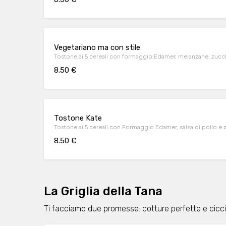
Vegetariano ma con stile
Tostone ai 5 cereali con formaggio Edamer, melanzane, zucch
8.50 €
Tostone Kate
Tostone ai 5 cereali con Formaggio Edamer, salsa di pollo e z
8.50 €
La Griglia della Tana
Ti facciamo due promesse: cotture perfette e cicc