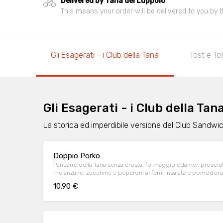
Delivered by Tana del Luppolo
This means your order will be delivered to you by t
Gli Esagerati - i Club della Tana
Tost e To
Gli Esagerati - i Club della Tan
La storica ed imperdibile versione del Club Sandwic
Doppio Porko
Pancarrè della Tana senza crosta, formaggio edamer, prosciut
melanzane, zucchine e peperoni ai ferri, insalata e pomodor
10.90 €