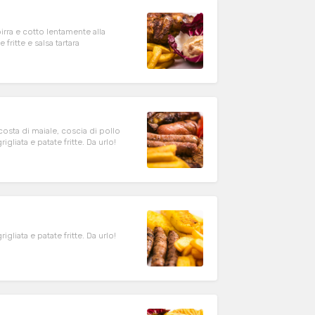
irra e cotto lentamente alla
ritte e salsa tartara
osta di maiale, coscia di pollo
gliata e patate fritte. Da urlo!
igliata e patate fritte. Da urlo!