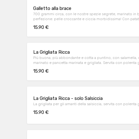
Galletto alla brace
700 grammi circa, con le nostre spezie segrete, marinato in b
perfezione: pelle croccante e ciccia morbidissima! Con patate f
15.90 €
La Grigliata Ricca
Più buona, più abbondante e cotta a puntino, con salamella, c
marinato e pancetta marinata e grigliata. Servita con polenta gri
15.90 €
La Grigliata Ricca - solo Salsiccia
La grigliata per gli amanti della salsiccia, servita con polenta gr
15.90 €