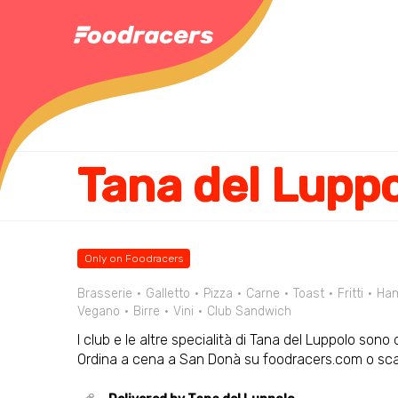
Tana del Lupp
Only on Foodracers
Brasserie
Galletto
Pizza
Carne
Toast
Fritti
Ham
Vegano
Birre
Vini
Club Sandwich
I club e le altre specialità di Tana del Luppolo sono d
Ordina a cena a San Donà su foodracers.com o scar