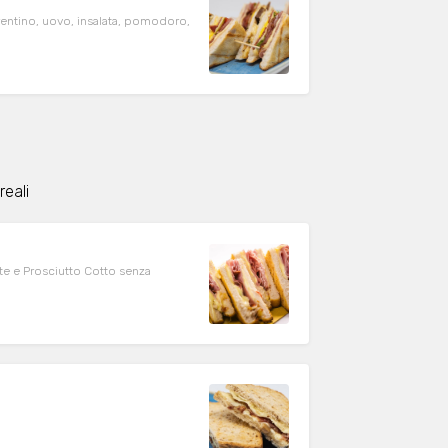
rentino, uovo, insalata, pomodoro,
eali
te e Prosciutto Cotto senza