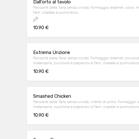
Dall'orto al tavolo
Pancarrè della Tana senza crosta, formaggio edamer, uovo, m
ferri, insalata e pomodoro
10.90 €
Estrema Unzione
Pancarrè della Tana senza crosta, formaggio edamer, prosciu
melanzane, zucchine e peperoni ai ferri, insalata e pomodor
10.90 €
Smashed Chicken
Pancarrè della Tana senza crosta, crema di pollo, formaggio 
melanzane, zucchine e peperoni ai ferri, insalata e pomodor
10.90 €