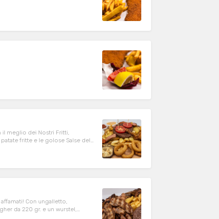
l meglio dei Nostri Fritti,
atate fritte e le golose Salse della
 affamati! Con ungalletto,
gher da 220 gr. e un wurstel,