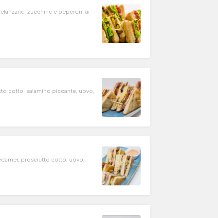
elanzane, zucchine e peperoni ai
tto cotto, salamino piccante, uovo,
o
edamer, prosciutto cotto, uovo,
o