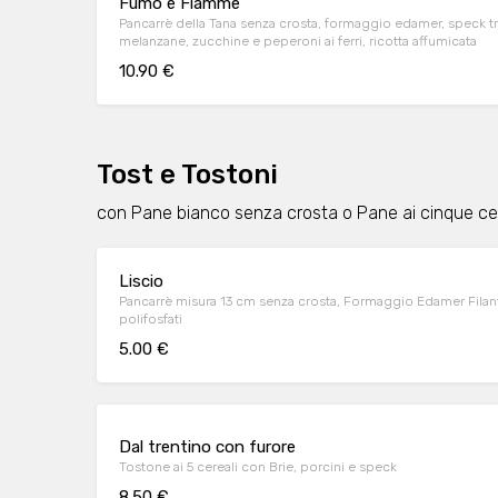
Fumo e Fiamme
Pancarrè della Tana senza crosta, formaggio edamer, speck t
melanzane, zucchine e peperoni ai ferri, ricotta affumicata
10.90 €
Tost e Tostoni
con Pane bianco senza crosta o Pane ai cinque cer
Liscio
Pancarrè misura 13 cm senza crosta, Formaggio Edamer Filan
polifosfati
5.00 €
Dal trentino con furore
Tostone ai 5 cereali con Brie, porcini e speck
8.50 €