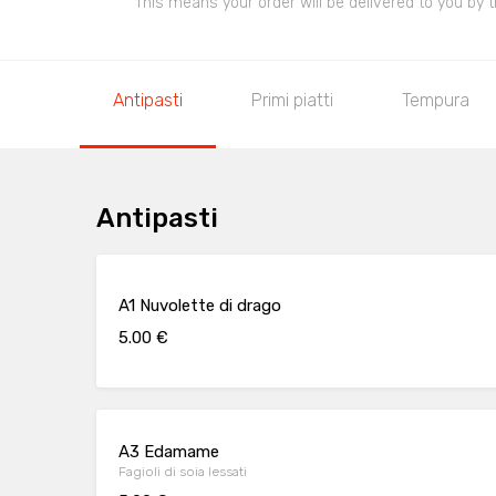
This means your order will be delivered to you by t
Antipasti
Primi piatti
Tempura
Antipasti
A1 Nuvolette di drago
5.00 €
A3 Edamame
Fagioli di soia lessati