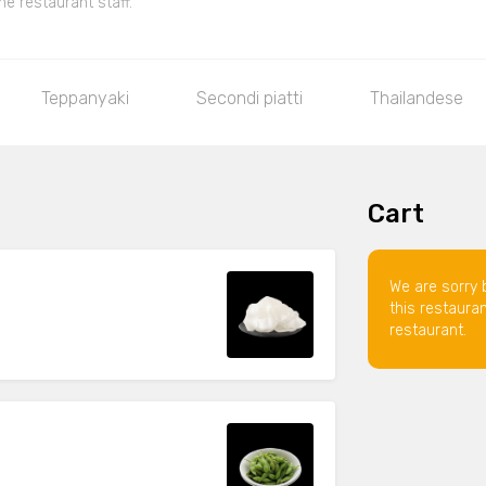
he restaurant staff.
Teppanyaki
Secondi piatti
Thailandese
Cart
We are sorry 
this restaura
restaurant.