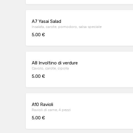
A7 Yasai Salad
Insalata, carote, pomodoro, salsa speciale
5.00 €
A8 Involtino di verdure
Cavolo, carote, cipolla
5.00 €
A10 Ravioli
Ravioli di carne, 4 pezzi
5.00 €