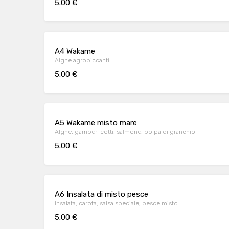
5.00 €
A4 Wakame
Alghe agropiccanti
5.00 €
A5 Wakame misto mare
Alghe, gamberi cotti, salmone, polpa di granchio
5.00 €
A6 Insalata di misto pesce
Insalata, carota, salsa speciale, pesce misto
5.00 €