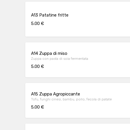
A13 Patatine fritte
5.00 €
A14 Zuppa di miso
Zuppa con pasta di soia fermentata
5.00 €
A15 Zuppa Agropiccante
Tofu, funghi cinesi, bambu, pollo, fecola di patate
5.00 €