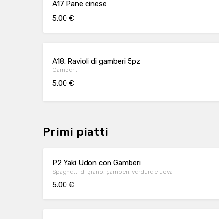
A17 Pane cinese
5.00 €
A18. Ravioli di gamberi 5pz
Gamberi.
5.00 €
Primi piatti
P2 Yaki Udon con Gamberi
Spaghetti di grano, gamberi, verdure e uova
5.00 €