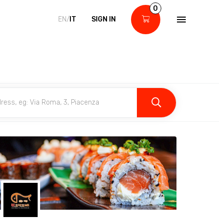
0
EN/
IT
SIGN IN