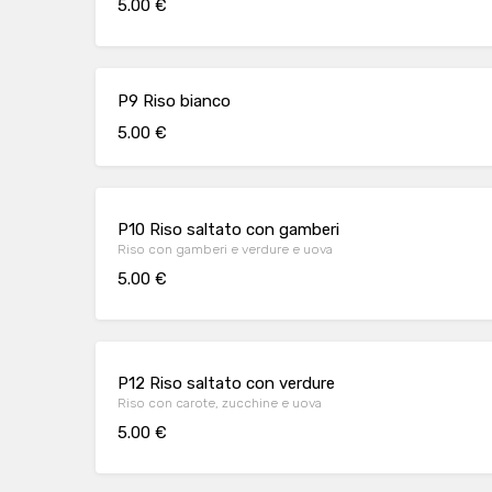
5.00 €
P9 Riso bianco
5.00 €
P10 Riso saltato con gamberi
Riso con gamberi e verdure e uova
5.00 €
P12 Riso saltato con verdure
Riso con carote, zucchine e uova
5.00 €