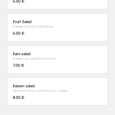
5.00 €
Fruit Salad
Insalata di frutta mista fresca
6.00 €
Kani salad
Insalata con granchio e surimi
7.00 €
Kaisen salad
Salmone, tonno, branzino con insalata
8.00 €