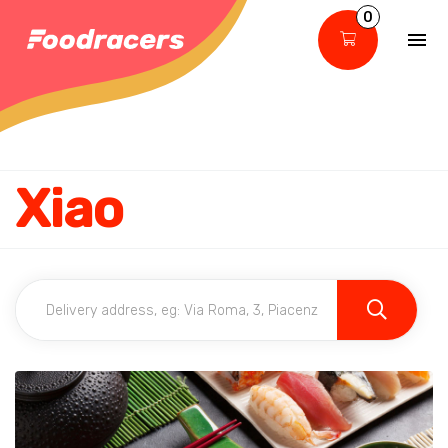
0
Xiao