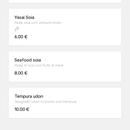
Yasai Soia
Pasta soia con verdure miste
6.00 €
Seafood soia
Pasta di soia con frutti di mare
8.00 €
Tempura udon
Spaghetti udon in brodo con tempura
10.00 €