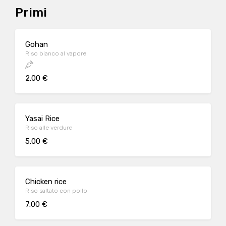
Primi
Gohan
Riso bianco al vapore
2.00 €
Yasai Rice
Riso alle verdure
5.00 €
Chicken rice
Riso saltato con pollo
7.00 €