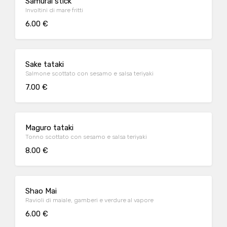
Samurai stick
Involtini di mare fritti
6.00 €
Sake tataki
Salmone scottato con sesamo e salsa teriyaki
7.00 €
Maguro tataki
Tonno scottato con sesamo e salsa teriyaki
8.00 €
Shao Mai
Ravioli di maiale, gamberi e verdure al vapore
6.00 €