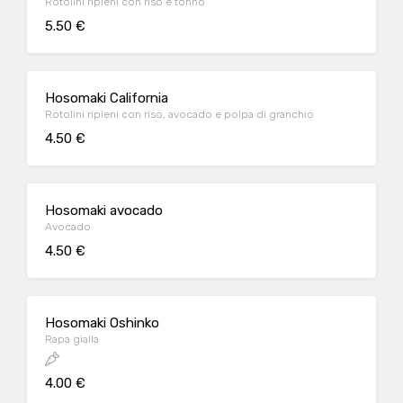
Rotolini ripieni con riso e tonno
5.50 €
Hosomaki California
Rotolini ripieni con riso, avocado e polpa di granchio
4.50 €
Hosomaki avocado
Avocado
4.50 €
Hosomaki Oshinko
Rapa gialla
4.00 €