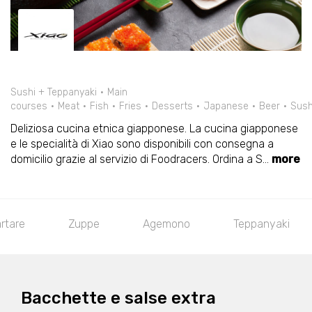
Sushi + Teppanyaki
Main
courses
Meat
Fish
Fries
Desserts
Japanese
Beer
Sush
Deliziosa cucina etnica giapponese. La cucina giapponese
e le specialità di Xiao sono disponibili con consegna a
domicilio grazie al servizio di Foodracers. Ordina a S
...
more
rtare
Zuppe
Agemono
Teppanyaki
Bacchette e salse extra