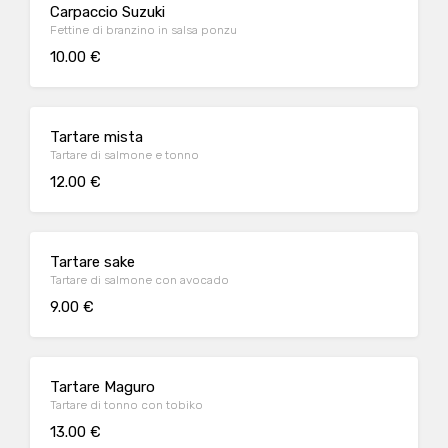
Carpaccio Suzuki
Fettine di branzino in salsa ponzu
10.00 €
Tartare mista
Tartare di salmone e tonno
12.00 €
Tartare sake
Tartare di salmone con avocado
9.00 €
Tartare Maguro
Tartare di tonno con tobiko
13.00 €