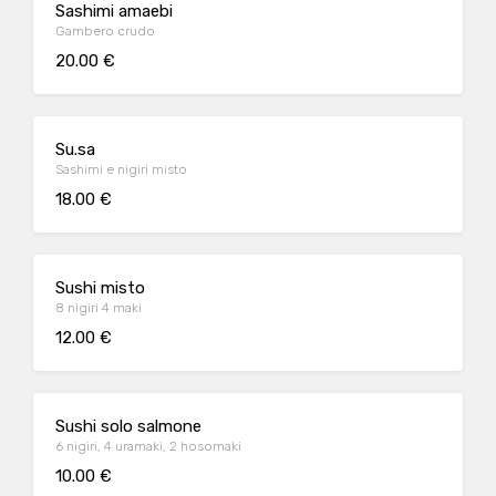
Sashimi amaebi
Gambero crudo
20.00 €
Su.sa
Sashimi e nigiri misto
18.00 €
Sushi misto
8 nigiri 4 maki
12.00 €
Sushi solo salmone
6 nigiri, 4 uramaki, 2 hosomaki
10.00 €