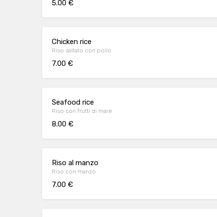
5.00 €
Chicken rice
Riso saltato con pollo
7.00 €
Seafood rice
Riso con frutti di mare
8.00 €
Riso al manzo
Riso con manzo
7.00 €