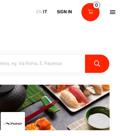
0
EN/
IT
SIGN IN