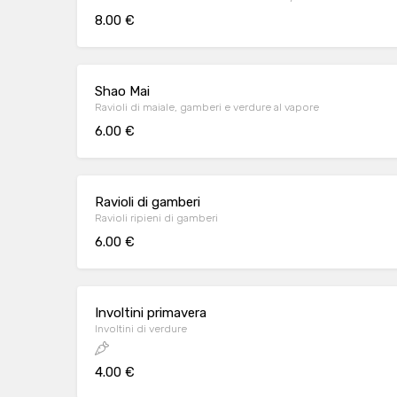
8.00 €
Shao Mai
Ravioli di maiale, gamberi e verdure al vapore
6.00 €
Ravioli di gamberi
Ravioli ripieni di gamberi
6.00 €
Involtini primavera
Involtini di verdure
4.00 €