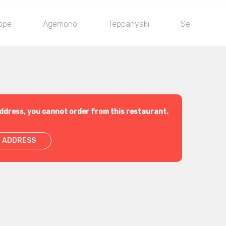
ppe
Agemono
Teppanyaki
Secondi piat
ddress, you cannot order from this restaurant.
 ADDRESS