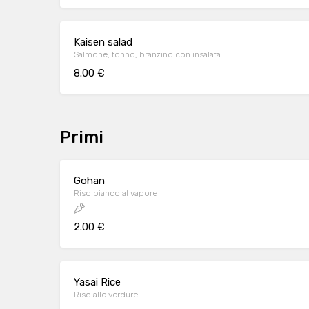
Kaisen salad
Salmone, tonno, branzino con insalata
8.00 €
Primi
Gohan
Riso bianco al vapore
2.00 €
Yasai Rice
Riso alle verdure