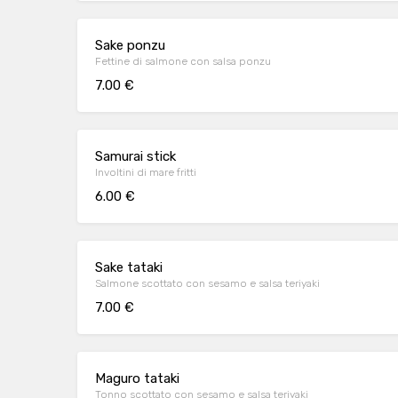
Sake ponzu
Fettine di salmone con salsa ponzu
7.00 €
Samurai stick
Involtini di mare fritti
6.00 €
Sake tataki
Salmone scottato con sesamo e salsa teriyaki
7.00 €
Maguro tataki
Tonno scottato con sesamo e salsa teriyaki