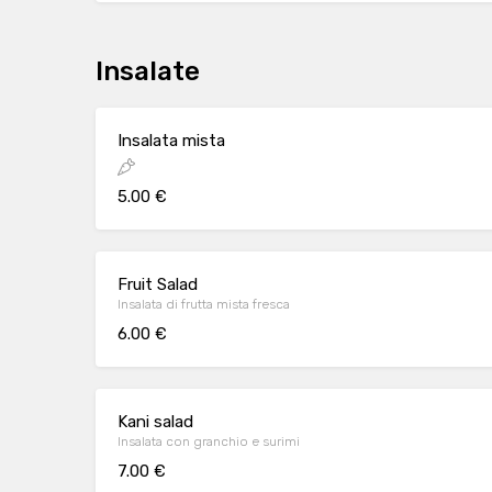
Insalate
Insalata mista
5.00 €
Fruit Salad
Insalata di frutta mista fresca
6.00 €
Kani salad
Insalata con granchio e surimi
7.00 €