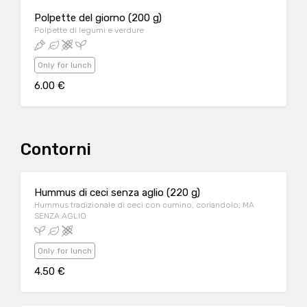
Polpette del giorno (200 g)
Polpette di legumi e verdure
Only for lunch
6.00 €
Contorni
Hummus di ceci senza aglio (220 g)
Hummus tradizionale di ceci con cumino, coriandolo, MA
SENZA AGLIO
Only for lunch
4.50 €