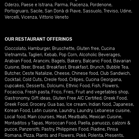
Oderzo
,
Paese e Istrana
,
Parma
,
Piacenza
,
Pordenone
,
Portogruaro
,
Sacile
,
San Donà di Piave
,
Sassuolo
,
Treviso
,
Udine
,
Vercelli
,
Vicenza
,
Vittorio Veneto
OUR RESTAURANT OFFERINGS
Cioccolato
,
Hamburger
,
Bruschette
,
Gluten free
,
Cucina
Vietnamita
,
Taglieri
,
Kebab
,
Pop Corn
,
Alcoholic Beverages
,
Arabian Food
,
Arancini
,
Bagels
,
Bakery
,
Balcanic Food
,
Bavarian
Cuisine
,
Beer
,
Bread
,
Breakfast
,
Breakfast
,
Brunch
,
Bubble Tea
,
Butcher
,
Ceste Natalizie
,
Cheese
,
Chinese food
,
Club Sandwich
,
Cocktail
,
Cold Cuts
,
Creole food
,
Crêpes
,
Cucina Georgiana
,
cupcakes
,
Desserts
,
Dolciumi
,
Ethnic Food
,
Fish
,
Flowers
,
Focaccia
,
Fresh pasta
,
Frico
,
Fries
,
Fruit and vegetables shop
,
Gastronomy
,
Gift ideas
,
Gluten Free AIC Certified
,
Greek Food
,
Greek Food
,
Grocery
,
Gua bao
,
Ice cream
,
Indian food
,
Japanese
,
Korean Food
,
Latin cuisine
,
Laundry
,
Laundry
,
Lebanese cuisine
,
Local food
,
Main courses
,
Meat
,
Meatballs
,
Mexican Cuisine
,
Montaditos y Tapas
,
Moroccan Food
,
Paella
,
panuozzi, calzoni &
pucce
,
Panzerotti
,
Pastry
,
Philippines Food
,
Piadine
,
Pinsa
Romana
,
Pizza
,
Plants and Flowers
,
Pokè
,
Polenta
,
Presents
,