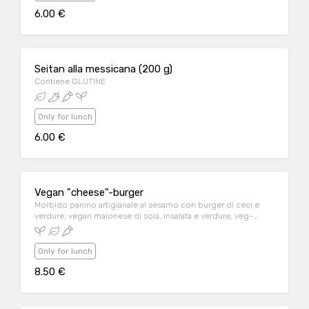
6.00 €
Seitan alla messicana (200 g)
Contiene GLUTINE
Only for lunch
6.00 €
Vegan "cheese"-burger
Morbido panino artigianale al sesamo con burger di ceci e
verdure, vegan maionese di soia, insalata e verdure, veg-
formaggio Violife
Only for lunch
8.50 €