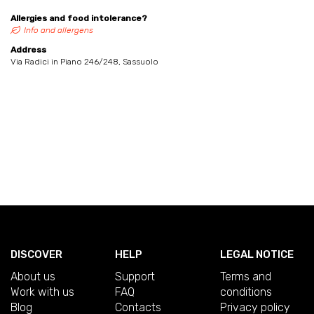
Allergies and food intolerance?
Info and allergens
Address
Via Radici in Piano 246/248, Sassuolo
DISCOVER
HELP
LEGAL NOTICE
About us
Support
Terms and
Work with us
FAQ
conditions
Blog
Contacts
Privacy policy