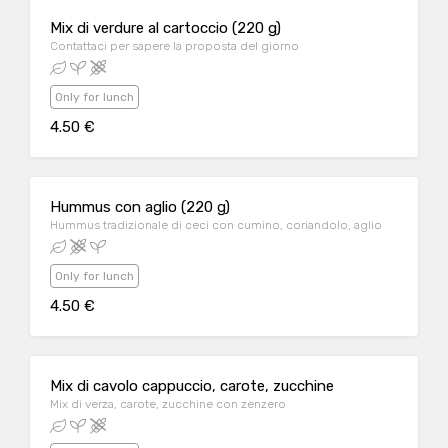
Mix di verdure al cartoccio (220 g)
Contattaci per sapere la proposta del giorno
Only for lunch
4.50 €
Hummus con aglio (220 g)
Hummus tradizionale di ceci con cumino, coriandolo, aglio
Only for lunch
4.50 €
Mix di cavolo cappuccio, carote, zucchine
Mix di verza, carote, zucchine con zenzero