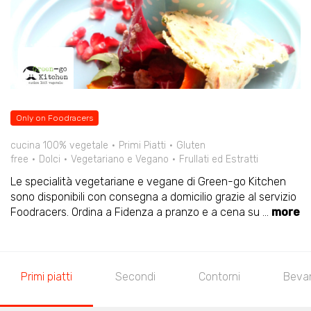
Only on Foodracers
cucina 100% vegetale
Primi Piatti
Gluten
free
Dolci
Vegetariano e Vegano
Frullati ed Estratti
Le specialità vegetariane e vegane di Green-go Kitchen
sono disponibili con consegna a domicilio grazie al servizio
Foodracers. Ordina a Fidenza a pranzo e a cena su
...
more
Primi piatti
Secondi
Contorni
Beva