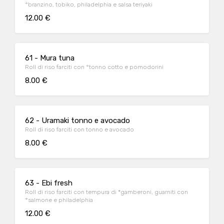
°branzino, tobiko, philadelphia e salsa teriyaki
12.00 €
61 - Mura tuna
Roll di riso farciti con °tonno cotto e pomodorini
8.00 €
62 - Uramaki tonno e avocado
Roll di riso farciti con tonno e avocado
8.00 €
63 - Ebi fresh
Roll di riso farciti con tempura di *gamberoni, guarniti con
°salmone e philadelphia
12.00 €