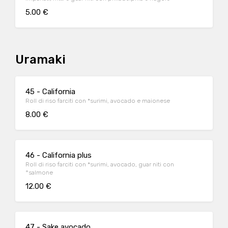
5.00 €
Uramaki
45 - California
Roll di riso farciti con *surimi, avocado e maionese
8.00 €
46 - California plus
Roll di riso farciti con *surimi, avocado, guar niti con
°salmone
12.00 €
47 - Sake avocado