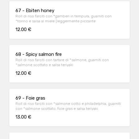
67 - Ebiten honey
Roll di riso farciti con *gamberi in tempura, guarniti con
°tonno e salsa al miele (leggermente piccante
12.00 €
68 - Spicy salmon fire
Roll di riso farciti con tartare di °salmone, guarniti con
°salmone scottato e salsa teriyaki
12.00 €
69 - Foie gras
Roll di riso farciti con °salmone cotto e philadelphia, guarniti
con °salmone scottato, foie gras e salsa teriyaki
13.00 €