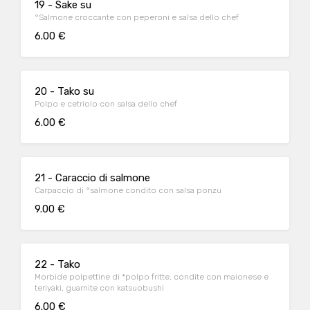
19 - Sake su
°Salmone croccante con peperoni e salsa dello chef
6.00 €
20 - Tako su
Polpo e cetriolo con salsa dello chef
6.00 €
21 - Caraccio di salmone
Carpaccio di °salmone condito con salsa ponzu
9.00 €
22 - Tako
Morbide polpettine di *polpo fritte, condite con maionese e
teriyaki, guarnite con katsuobushi
6.00 €