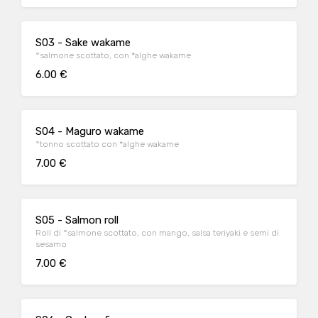
S03 - Sake wakame
°salmone scottato, con *alghe wakame
6.00 €
S04 - Maguro wakame
°tonno scottato con *alghe wakame
7.00 €
S05 - Salmon roll
Roll di °salmone scottato, con mango, salsa teriyaki e semi di
sesamo
7.00 €