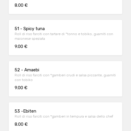
8.00 €
51 - Spicy tuna
Roll di riso farciti con tartare di °tonno e tobiko, guarniti con
maionese speziata
9.00 €
52 - Amaebi
Roll di riso farciti con *gamberi crudi e salsa piccante, guarniti
con tobiko
9.00 €
53 -Ebiten
Roll di riso farciti con *gamberi in tempura e salsa dello chef
8.00 €