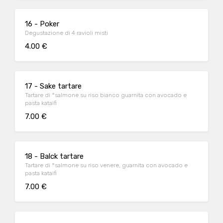
16 - Poker
Degustazione di 4 ravioli misti
4.00 €
17 - Sake tartare
Tartare di °salmone su riso bianco guarnita con avocado e
pasta kataifi
7.00 €
18 - Balck tartare
Tartare di °salmone su riso venere, guarnita con avocado e
pasta kataifi
7.00 €