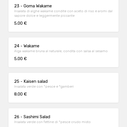
23 - Goma Wakame
Insalata di alghe wakame condite con aceto di riso e aromi dal
sapore dolce e leggermente piccante
5.00 €
24 - Wakame
Alga wakame bruna al naturale, condita con salsa al sesamo
5.00 €
25 - Kaisen salad
Insalata verde con °pesce e *gamberi
8.00 €
26 - Sashimi Salad
Insalata verde con fettine di °pesce crudo misto