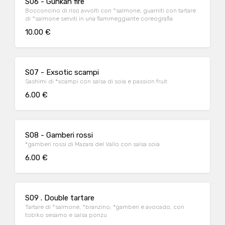
S06 - Gunkan fire
Bocconcino di riso avvolti con °salmone, guarniti con tartare
di °salmone serviti in una fiammeggiante coreografia
10.00 €
S07 - Exsotic scampi
Sashimi di *scampi con salsa di soia e passion fruit
6.00 €
S08 - Gamberi rossi
*gamberi rossi di Mazara del Vallo con salsa soia
6.00 €
S09 . Double tartare
Tartare di °salmone, °branzino, *gamberi e avocado, con
tobiko sesamo e salsa ponzu