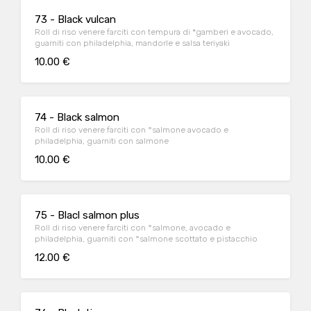
73 - Black vulcan
Roll di riso venere farciti con tempura di *gamberi e avocado,
guarniti con philadelphia, mandorle e salsa teriyaki
10.00 €
74 - Black salmon
Roll di riso venere farciti con °salmone avocado e
philadelphia, guarniti con salmone
10.00 €
75 - Blacl salmon plus
Roll di riso venere farciti con °salmone, avocado e
philadelphia, guarniti con °salmone scottato e pistacchio
12.00 €