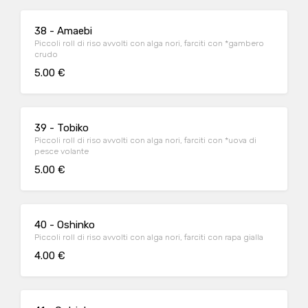
38 - Amaebi
Piccoli roll di riso avvolti con alga nori, farciti con *gambero
crudo
5.00 €
39 - Tobiko
Piccoli roll di riso avvolti con alga nori, farciti con *uova di
pesce volante
5.00 €
40 - Oshinko
Piccoli roll di riso avvolti con alga nori, farciti con rapa gialla
4.00 €