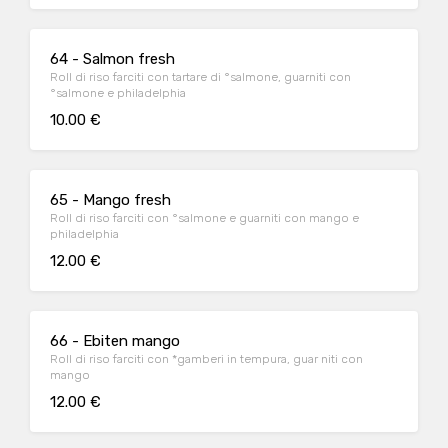
64 - Salmon fresh
Roll di riso farciti con tartare di °salmone, guarniti con
°salmone e philadelphia
10.00 €
65 - Mango fresh
Roll di riso farciti con °salmone e guarniti con mango e
philadelphia
12.00 €
66 - Ebiten mango
Roll di riso farciti con *gamberi in tempura, guar niti con
mango
12.00 €