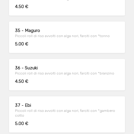
4.50 €
35 - Maguro
Piccoli roll di riso avvolti con alga nori, farciti con °tonno
5.00 €
36 - Suzuki
Piccoli roll di riso avvolti con alga nori, farciti con °branzino
4.50 €
37 - Ebi
Piccoli roll di riso avvolti con alga nori, farciti con °gambero
cotto
5.00 €