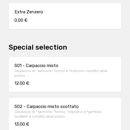
Extra Zenzero
0.00 €
Special selection
S01 - Carpaccio misto
Carpaccio di °salmone, °tonno e °branzino condito salsa
ponzu
12.00 €
S02 - Carpaccio misto scottato
Carpaccio di °salmone, °tonno, °branzino e *gamberi,
scottato e condito salsa ponzu
13.00 €