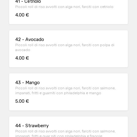
41 - Cetriolo
Piccoli roll di riso avvolti con alga nori, farciti con cetriolo
4.00 €
42 - Avocado
Piccoli roll di riso avvolti con alga nori, farciti con polpa di
avocado
4.00 €
43 - Mango
Piccoli roll di riso avvolti con alga nori, farciti con salmone,
impanati, fritti e guarniti con philadelphia e mango
5.00 €
44 - Strawberry
Piccoli roll di riso avvolti con alga nori, farciti con salmone,
impanati, fritti e guar niti con philadelphia e fragole