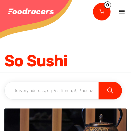
0
So Sushi