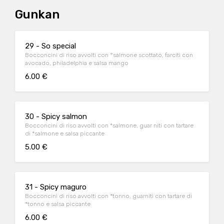
Gunkan
29 - So special
Bocconcini di riso avvolti con °salmone scottato, farciti con
avocado, philadelphia e salsa mango
6.00 €
30 - Spicy salmon
Bocconcini di riso avvolti con *salmone, guar niti con tartare
di *salmone e salsa piccante
5.00 €
31 - Spicy maguro
Bocconcini di riso avvolti con *tonno, guarniti con tartare di
*tonno e salsa piccante
6.00 €