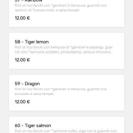
57 - Rainbow
Roll di riso farciti con *gamberi in tempura, guarniti con
sashimi di °pesce misto e salsa teriyaki
12.00 €
58 - Tiger lemon
Roll di riso farciti con tempura di *gamberi e asparagi, guar
niti con °salmone scottato, philadelphia, salsa al limone e
salsa teriyaki
12.00 €
59 - Dragon
Roll di riso farciti con *gamberi in tempura, guarniti con
avocado e salsa teriyaki
12.00 €
60 - Tiger salmon
Roll di riso farciti con °salmone cotto, alga nori e guarniti con