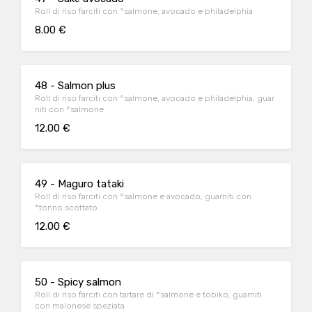
Roll di riso farciti con °salmone, avocado e philadelphia
8.00 €
48 - Salmon plus
Roll di riso farciti con °salmone, avocado e philadelphia, guar
niti con °salmone
12.00 €
49 - Maguro tataki
Roll di riso farciti con °salmone e avocado, guarniti con
°tonno scottato
12.00 €
50 - Spicy salmon
Roll di riso farciti con tartare di °salmone e tobiko, guarniti
con maionese speziata