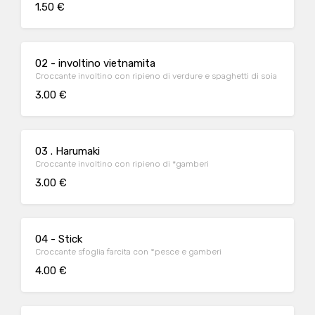
1.50 €
02 - involtino vietnamita
Croccante involtino con ripieno di verdure e spaghetti di soia
3.00 €
03 . Harumaki
Croccante involtino con ripieno di *gamberi
3.00 €
04 - Stick
Croccante sfoglia farcita con °pesce e gamberi
4.00 €