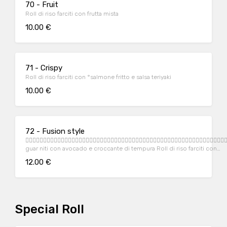
70 - Fruit
Roll di riso farciti con frutta mista
10.00 €
71 - Crispy
Roll di riso farciti con °salmone fritto e salsa teriyaki
10.00 €
72 - Fusion style
􀀹􀁖􀁓􀁓􀀃􀁋􀁐􀀃􀁙􀁐􀁚􀁖􀀃􀁍􀁈􀁙􀁊􀁐􀁛􀁐􀀃􀁊􀁖􀁕􀀃􀂇􀁚􀁈􀁓􀁔􀁖􀁕􀁌􀀃􀁈􀑜􀁜􀁔􀁐􀁊􀁈􀁛􀁖􀀃􀁌􀀃􀁗􀁏􀁐􀁓􀁈􀁋􀁌􀁓􀁗􀁏
guar niti con avocado e croccante di tempura Roll di riso farciti con
°salmone cotto e
12.00 €
Special Roll