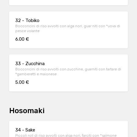
32 - Tobiko
Bocconcini di riso avvolti con alga nori, guar niti con *uova di
pesce volante
6.00 €
33 - Zucchina
Bocconcini di riso avvolti con zucchine, guarniti con tartare di
*gamberetti e maionese
5.00 €
Hosomaki
34 - Sake
Piccoli roll di riso avvolti con alga nori, farciti con °salmone