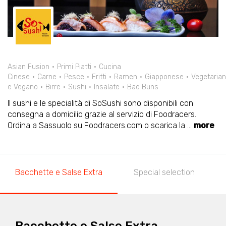
Asian Fusion
Primi Piatti
Cucina
Cinese
Carne
Pesce
Fritti
Ramen
Giapponese
Vegetaria
e Vegano
Birre
Sushi
Insalate
Bao Buns
Il sushi e le specialità di SoSushi sono disponibili con
consegna a domicilio grazie al servizio di Foodracers.
Ordina a Sassuolo su Foodracers.com o scarica la
...
more
Bacchette e Salse Extra
Special selection