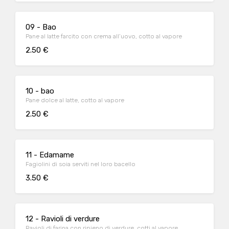
09 - Bao
Pane al latte farcito con crema all’uovo, cotto al vapore
2.50 €
10 - bao
Pane dolce al latte, cotto al vapore
2.50 €
11 - Edamame
Fagiolini di soia serviti nel loro bacello
3.50 €
12 - Ravioli di verdure
Ravioli di farina con ripieno di verdure, cotti al vapore