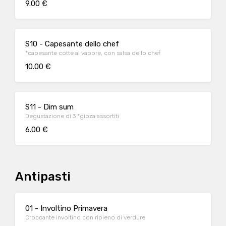
9.00 €
S10 - Capesante dello chef
*capesante cotte al vapore, con salsa dello chef
10.00 €
S11 - Dim sum
Degustazione di 3 *gioza assortiti
6.00 €
Antipasti
01 - Involtino Primavera
Croccante involtino con ripieno di verdure