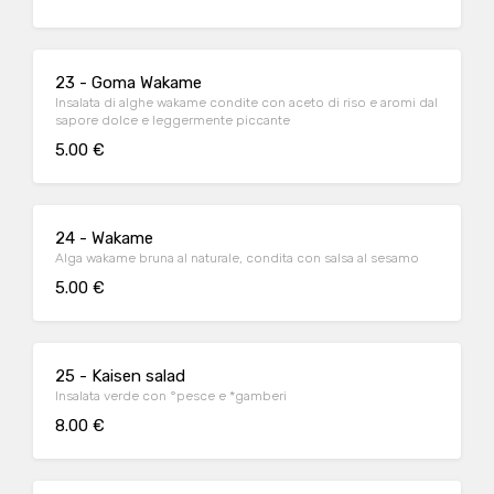
23 - Goma Wakame
Insalata di alghe wakame condite con aceto di riso e aromi dal
sapore dolce e leggermente piccante
5.00 €
24 - Wakame
Alga wakame bruna al naturale, condita con salsa al sesamo
5.00 €
25 - Kaisen salad
Insalata verde con °pesce e *gamberi
8.00 €