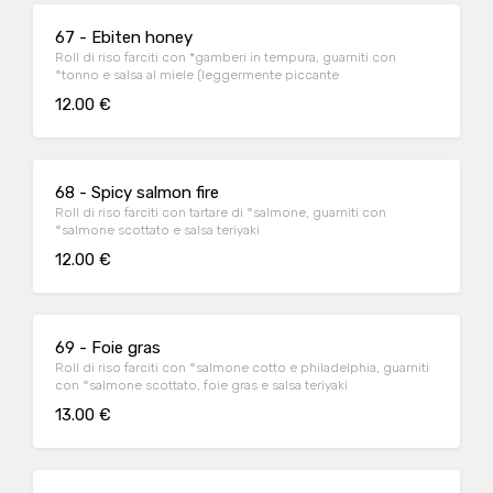
67 - Ebiten honey
Roll di riso farciti con *gamberi in tempura, guarniti con
°tonno e salsa al miele (leggermente piccante
12.00 €
68 - Spicy salmon fire
Roll di riso farciti con tartare di °salmone, guarniti con
°salmone scottato e salsa teriyaki
12.00 €
69 - Foie gras
Roll di riso farciti con °salmone cotto e philadelphia, guarniti
con °salmone scottato, foie gras e salsa teriyaki
13.00 €