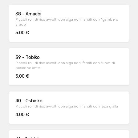
38 - Amaebi
Piccoli roll di riso avvolti con alga nori, farciti con *gambero
crudo
5.00 €
39 - Tobiko
Piccoli roll di riso avvolti con alga nori, farciti con *uova di
pesce volante
5.00 €
40 - Oshinko
Piccoli roll di riso avvolti con alga nori, farciti con rapa gialla
4.00 €