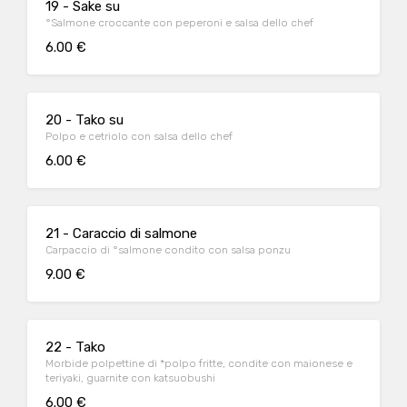
19 - Sake su
°Salmone croccante con peperoni e salsa dello chef
6.00 €
20 - Tako su
Polpo e cetriolo con salsa dello chef
6.00 €
21 - Caraccio di salmone
Carpaccio di °salmone condito con salsa ponzu
9.00 €
22 - Tako
Morbide polpettine di *polpo fritte, condite con maionese e
teriyaki, guarnite con katsuobushi
6.00 €