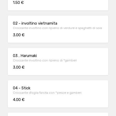
1.50 €
02 - involtino vietnamita
Croccante involtino con ripieno di verdure e spaghetti di soia
3.00 €
03 . Harumaki
Croccante involtino con ripieno di *gamberi
3.00 €
04 - Stick
Croccante sfoglia farcita con °pesce e gamberi
4.00 €