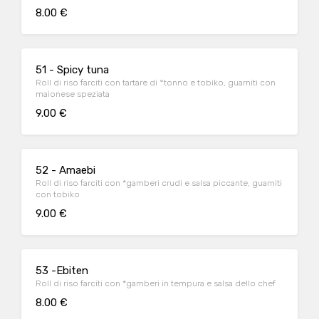
8.00 €
51 - Spicy tuna
Roll di riso farciti con tartare di °tonno e tobiko, guarniti con
maionese speziata
9.00 €
52 - Amaebi
Roll di riso farciti con *gamberi crudi e salsa piccante, guarniti
con tobiko
9.00 €
53 -Ebiten
Roll di riso farciti con *gamberi in tempura e salsa dello chef
8.00 €