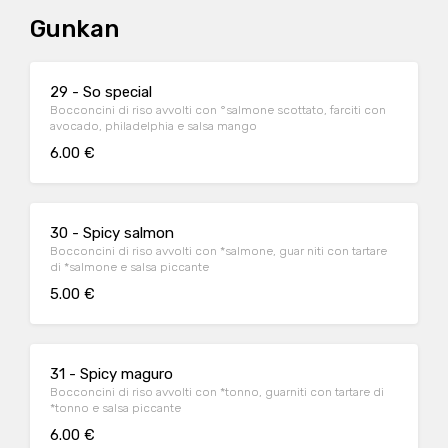
Gunkan
29 - So special
Bocconcini di riso avvolti con °salmone scottato, farciti con
avocado, philadelphia e salsa mango
6.00 €
30 - Spicy salmon
Bocconcini di riso avvolti con *salmone, guar niti con tartare
di *salmone e salsa piccante
5.00 €
31 - Spicy maguro
Bocconcini di riso avvolti con *tonno, guarniti con tartare di
*tonno e salsa piccante
6.00 €