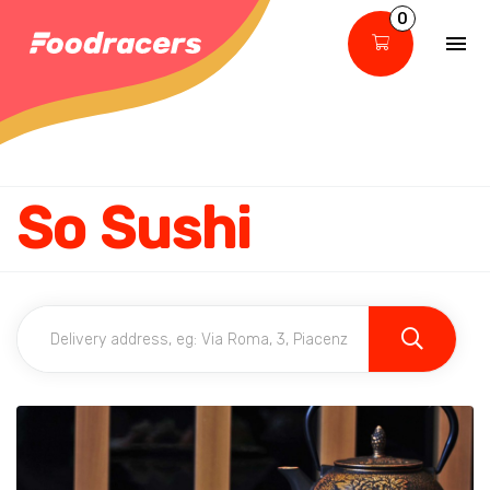
0
So Sushi