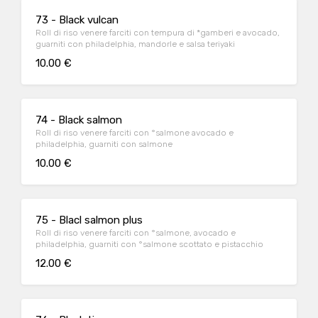
73 - Black vulcan
Roll di riso venere farciti con tempura di *gamberi e avocado,
guarniti con philadelphia, mandorle e salsa teriyaki
10.00 €
74 - Black salmon
Roll di riso venere farciti con °salmone avocado e
philadelphia, guarniti con salmone
10.00 €
75 - Blacl salmon plus
Roll di riso venere farciti con °salmone, avocado e
philadelphia, guarniti con °salmone scottato e pistacchio
12.00 €