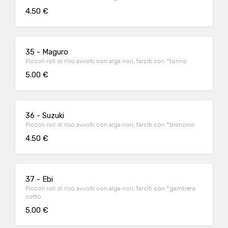
4.50 €
35 - Maguro
Piccoli roll di riso avvolti con alga nori, farciti con °tonno
5.00 €
36 - Suzuki
Piccoli roll di riso avvolti con alga nori, farciti con °branzino
4.50 €
37 - Ebi
Piccoli roll di riso avvolti con alga nori, farciti con °gambero
cotto
5.00 €