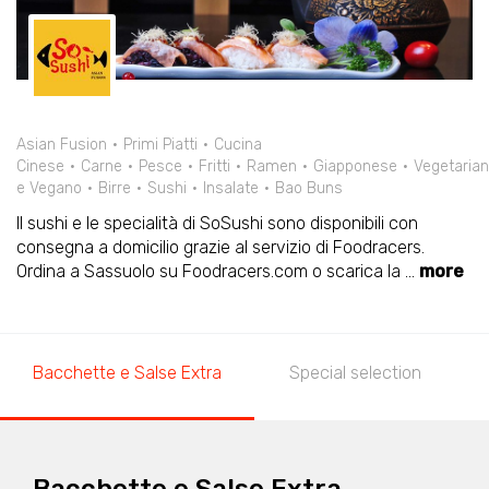
Asian Fusion
Primi Piatti
Cucina
Cinese
Carne
Pesce
Fritti
Ramen
Giapponese
Vegetaria
e Vegano
Birre
Sushi
Insalate
Bao Buns
Il sushi e le specialità di SoSushi sono disponibili con
consegna a domicilio grazie al servizio di Foodracers.
Ordina a Sassuolo su Foodracers.com o scarica la
...
more
Bacchette e Salse Extra
Special selection