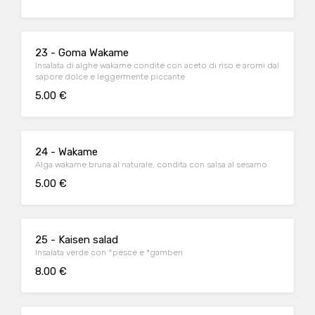
23 - Goma Wakame
Insalata di alghe wakame condite con aceto di riso e aromi dal
sapore dolce e leggermente piccante
5.00 €
24 - Wakame
Alga wakame bruna al naturale, condita con salsa al sesamo
5.00 €
25 - Kaisen salad
Insalata verde con °pesce e *gamberi
8.00 €