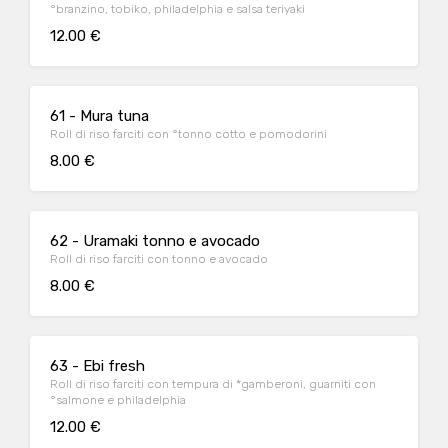
°branzino, tobiko, philadelphia e salsa teriyaki
12.00 €
61 - Mura tuna
Roll di riso farciti con °tonno cotto e pomodorini
8.00 €
62 - Uramaki tonno e avocado
Roll di riso farciti con tonno e avocado
8.00 €
63 - Ebi fresh
Roll di riso farciti con tempura di *gamberoni, guarniti con
°salmone e philadelphia
12.00 €