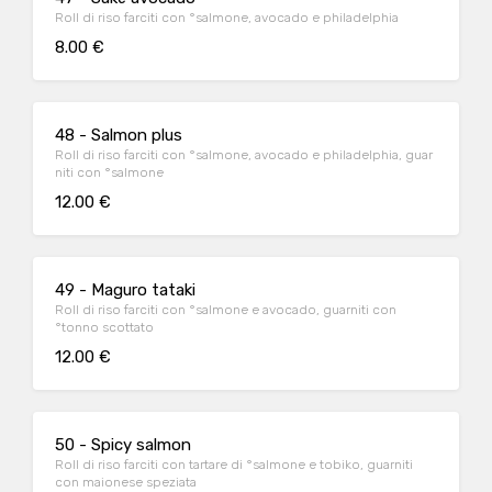
Roll di riso farciti con °salmone, avocado e philadelphia
8.00 €
48 - Salmon plus
Roll di riso farciti con °salmone, avocado e philadelphia, guar
niti con °salmone
12.00 €
49 - Maguro tataki
Roll di riso farciti con °salmone e avocado, guarniti con
°tonno scottato
12.00 €
50 - Spicy salmon
Roll di riso farciti con tartare di °salmone e tobiko, guarniti
con maionese speziata