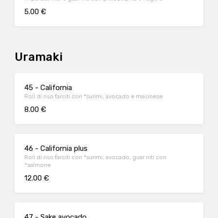
5.00 €
Uramaki
45 - California
Roll di riso farciti con *surimi, avocado e maionese
8.00 €
46 - California plus
Roll di riso farciti con *surimi, avocado, guar niti con
°salmone
12.00 €
47 - Sake avocado