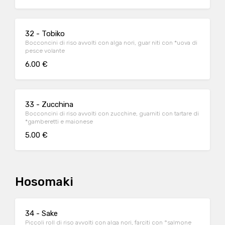
32 - Tobiko
Bocconcini di riso avvolti con alga nori, guar niti con *uova di
pesce volante
6.00 €
33 - Zucchina
Bocconcini di riso avvolti con zucchine, guarniti con tartare di
*gamberetti e maionese
5.00 €
Hosomaki
34 - Sake
Piccoli roll di riso avvolti con alga nori, farciti con °salmone