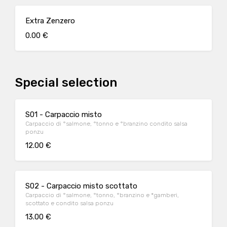
Extra Zenzero
0.00 €
Special selection
S01 - Carpaccio misto
Carpaccio di °salmone, °tonno e °branzino condito salsa
ponzu
12.00 €
S02 - Carpaccio misto scottato
Carpaccio di °salmone, °tonno, °branzino e *gamberi,
scottato e condito salsa ponzu
13.00 €