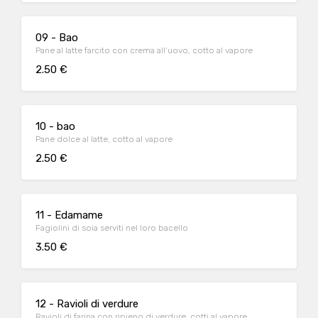
09 - Bao
Pane al latte farcito con crema all’uovo, cotto al vapore
2.50 €
10 - bao
Pane dolce al latte, cotto al vapore
2.50 €
11 - Edamame
Fagiolini di soia serviti nel loro bacello
3.50 €
12 - Ravioli di verdure
Ravioli di farina con ripieno di verdure, cotti al vapore