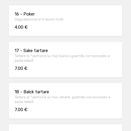
16 - Poker
Degustazione di 4 ravioli misti
4.00 €
17 - Sake tartare
Tartare di °salmone su riso bianco guarnita con avocado e
pasta kataifi
7.00 €
18 - Balck tartare
Tartare di °salmone su riso venere, guarnita con avocado e
pasta kataifi
7.00 €