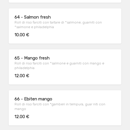
64 - Salmon fresh
Roll di riso farciti con tartare di °salmone, guarniti con
°salmone e philadelphia
10.00 €
65 - Mango fresh
Roll di riso farciti con °salmone e guarniti con mango e
philadelphia
12.00 €
66 - Ebiten mango
Roll di riso farciti con *gamberi in tempura, guar niti con
mango
12.00 €