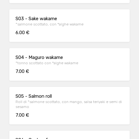
S03 - Sake wakame
°salmone scottato, con *alghe wakame
6.00 €
S04 - Maguro wakame
°tonno scottato con *alghe wakame
7.00 €
S05 - Salmon roll
Roll di °salmone scottato, con mango, salsa teriyaki e semi di
sesamo
7.00 €