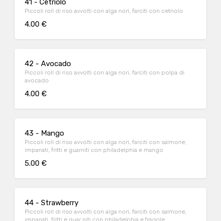
41 - Cetriolo
Piccoli roll di riso avvolti con alga nori, farciti con cetriolo
4.00 €
42 - Avocado
Piccoli roll di riso avvolti con alga nori, farciti con polpa di
avocado
4.00 €
43 - Mango
Piccoli roll di riso avvolti con alga nori, farciti con salmone,
impanati, fritti e guarniti con philadelphia e mango
5.00 €
44 - Strawberry
Piccoli roll di riso avvolti con alga nori, farciti con salmone,
impanati, fritti e guar niti con philadelphia e fragole