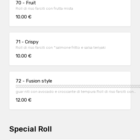
70 - Fruit
Roll di riso farciti con frutta mista
10.00 €
71 - Crispy
Roll di riso farciti con °salmone fritto e salsa teriyaki
10.00 €
72 - Fusion style
􀀹􀁖􀁓􀁓􀀃􀁋􀁐􀀃􀁙􀁐􀁚􀁖􀀃􀁍􀁈􀁙􀁊􀁐􀁛􀁐􀀃􀁊􀁖􀁕􀀃􀂇􀁚􀁈􀁓􀁔􀁖􀁕􀁌􀀃􀁈􀑜􀁜􀁔􀁐􀁊􀁈􀁛􀁖􀀃􀁌􀀃􀁗􀁏􀁐􀁓􀁈􀁋􀁌􀁓􀁗􀁏
guar niti con avocado e croccante di tempura Roll di riso farciti con
°salmone cotto e
12.00 €
Special Roll