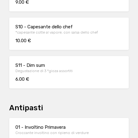
9.00 €
S10 - Capesante dello chef
*capesante cotte al vapore, con salsa dello chef
10.00 €
S11 - Dim sum
Degustazione di 3 *gioza assortiti
6.00 €
Antipasti
01 - Involtino Primavera
Croccante involtino con ripieno di verdure