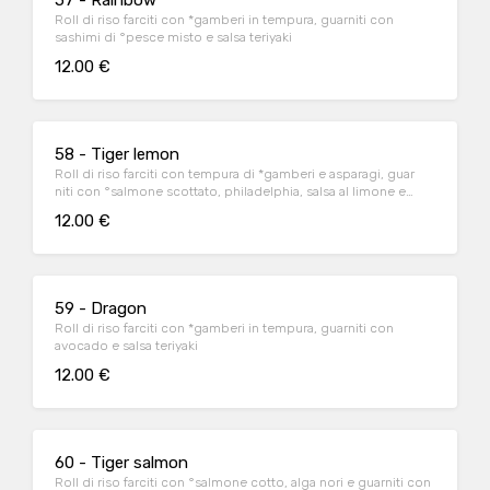
57 - Rainbow
Roll di riso farciti con *gamberi in tempura, guarniti con
sashimi di °pesce misto e salsa teriyaki
12.00 €
58 - Tiger lemon
Roll di riso farciti con tempura di *gamberi e asparagi, guar
niti con °salmone scottato, philadelphia, salsa al limone e
salsa teriyaki
12.00 €
59 - Dragon
Roll di riso farciti con *gamberi in tempura, guarniti con
avocado e salsa teriyaki
12.00 €
60 - Tiger salmon
Roll di riso farciti con °salmone cotto, alga nori e guarniti con