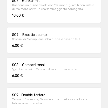
S06 - Gunkan fire
Bocconcino di riso avvolti con °salmone, guarniti con tartare
di °salmone serviti in una fiammeggiante coreografia
10.00 €
S07 - Exsotic scampi
Sashimi di *scampi con salsa di soia e passion fruit
6.00 €
S08 - Gamberi rossi
*gamberi rossi di Mazara del Vallo con salsa soia
6.00 €
S09 . Double tartare
Tartare di °salmone, °branzino, *gamberi e avocado, con
tobiko sesamo e salsa ponzu