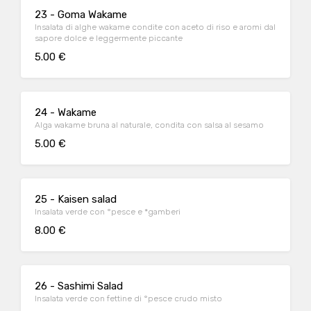
23 - Goma Wakame
Insalata di alghe wakame condite con aceto di riso e aromi dal
sapore dolce e leggermente piccante
5.00 €
24 - Wakame
Alga wakame bruna al naturale, condita con salsa al sesamo
5.00 €
25 - Kaisen salad
Insalata verde con °pesce e *gamberi
8.00 €
26 - Sashimi Salad
Insalata verde con fettine di °pesce crudo misto