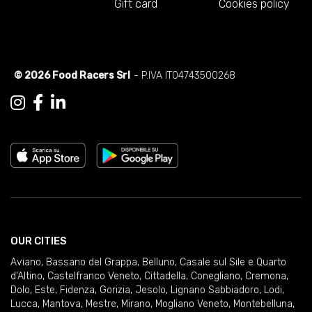
Gift card
Cookies policy
© 2026 Food Racers Srl
- P.IVA IT04743500268
OUR CITIES
Aviano
,
Bassano del Grappa
,
Belluno
,
Casale sul Sile e Quarto
d'Altino
,
Castelfranco Veneto
,
Cittadella
,
Conegliano
,
Cremona
,
Dolo
,
Este
,
Fidenza
,
Gorizia
,
Jesolo
,
Lignano Sabbiadoro
,
Lodi
,
Lucca
,
Mantova
,
Mestre
,
Mirano
,
Mogliano Veneto
,
Montebelluna
,