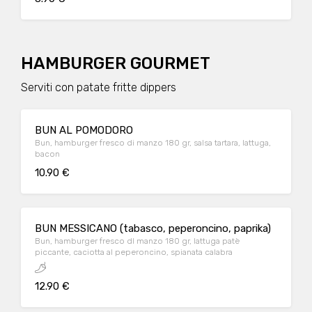
HAMBURGER GOURMET
Serviti con patate fritte dippers
BUN AL POMODORO
Bun, hamburger fresco di manzo 180 gr, salsa tartara, lattuga,
bacon
10.90 €
BUN MESSICANO (tabasco, peperoncino, paprika)
Bun, hamburger fresco dl manzo 180 gr, lattuga patè
piccante, caciotta al peperoncino, spianata calabra
12.90 €