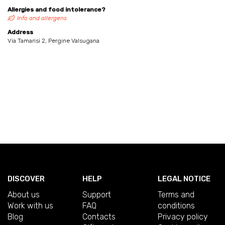
Allergies and food intolerance?
Info and allergens
Address
Via Tamarisi 2, Pergine Valsugana
DISCOVER
HELP
LEGAL NOTICE
About us
Support
Terms and
Work with us
FAQ
conditions
Blog
Contacts
Privacy policy