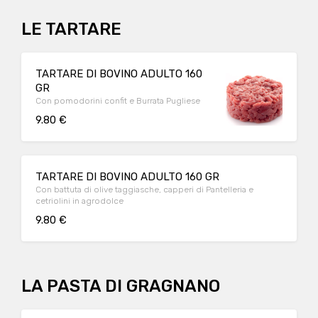
LE TARTARE
TARTARE DI BOVINO ADULTO 160
GR
Con pomodorini confit e Burrata Pugliese
9.80 €
TARTARE DI BOVINO ADULTO 160 GR
Con battuta di olive taggiasche, capperi di Pantelleria e
cetriolini in agrodolce
9.80 €
LA PASTA DI GRAGNANO