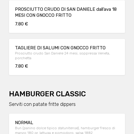
PROSCIUTTO CRUDO DI SAN DANIELE dall’ava 18
MESI CON GNOCCO FRITTO
7.80 €
TAGLIERE DI SALUMI CON GNOCCO FRITTO
Prosciutto crudo San Daniele 24 mesi, soppressa Veneta,
porchetta
7.80 €
HAMBURGER CLASSIC
Serviti con patate fritte dippers
NORMAL
Bun (panino dolce tipico statunitense), hamburger fresco di
manzo 180 gr, lattuga e pomodoro, salsa 1882