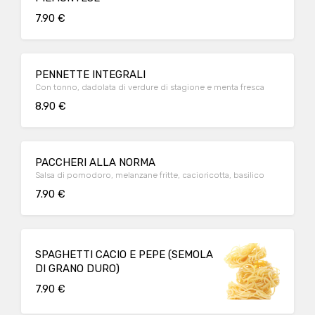
7.90 €
PENNETTE INTEGRALI
Con tonno, dadolata di verdure di stagione e menta fresca
8.90 €
PACCHERI ALLA NORMA
Salsa di pomodoro, melanzane fritte, cacioricotta, basilico
7.90 €
SPAGHETTI CACIO E PEPE (SEMOLA
DI GRANO DURO)
7.90 €