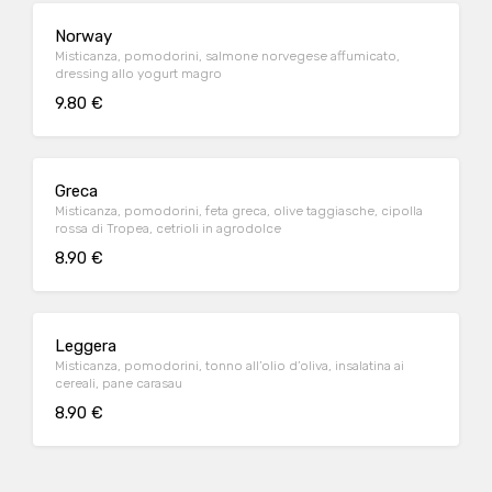
Norway
Misticanza, pomodorini, salmone norvegese affumicato,
dressing allo yogurt magro
9.80 €
Greca
Misticanza, pomodorini, feta greca, olive taggiasche, cipolla
rossa di Tropea, cetrioli in agrodolce
8.90 €
Leggera
Misticanza, pomodorini, tonno all’olio d’oliva, insalatina ai
cereali, pane carasau
8.90 €