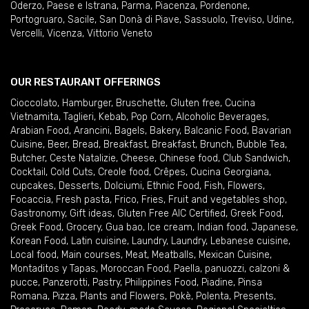
Oderzo
,
Paese e Istrana
,
Parma
,
Piacenza
,
Pordenone
,
Portogruaro
,
Sacile
,
San Donà di Piave
,
Sassuolo
,
Treviso
,
Udine
,
Vercelli
,
Vicenza
,
Vittorio Veneto
OUR RESTAURANT OFFERINGS
Cioccolato
,
Hamburger
,
Bruschette
,
Gluten free
,
Cucina
Vietnamita
,
Taglieri
,
Kebab
,
Pop Corn
,
Alcoholic Beverages
,
Arabian Food
,
Arancini
,
Bagels
,
Bakery
,
Balcanic Food
,
Bavarian
Cuisine
,
Beer
,
Bread
,
Breakfast
,
Breakfast
,
Brunch
,
Bubble Tea
,
Butcher
,
Ceste Natalizie
,
Cheese
,
Chinese food
,
Club Sandwich
,
Cocktail
,
Cold Cuts
,
Creole food
,
Crêpes
,
Cucina Georgiana
,
cupcakes
,
Desserts
,
Dolciumi
,
Ethnic Food
,
Fish
,
Flowers
,
Focaccia
,
Fresh pasta
,
Frico
,
Fries
,
Fruit and vegetables shop
,
Gastronomy
,
Gift ideas
,
Gluten Free AIC Certified
,
Greek Food
,
Greek Food
,
Grocery
,
Gua bao
,
Ice cream
,
Indian food
,
Japanese
,
Korean Food
,
Latin cuisine
,
Laundry
,
Laundry
,
Lebanese cuisine
,
Local food
,
Main courses
,
Meat
,
Meatballs
,
Mexican Cuisine
,
Montaditos y Tapas
,
Moroccan Food
,
Paella
,
panuozzi, calzoni &
pucce
,
Panzerotti
,
Pastry
,
Philippines Food
,
Piadine
,
Pinsa
Romana
,
Pizza
,
Plants and Flowers
,
Pokè
,
Polenta
,
Presents
,