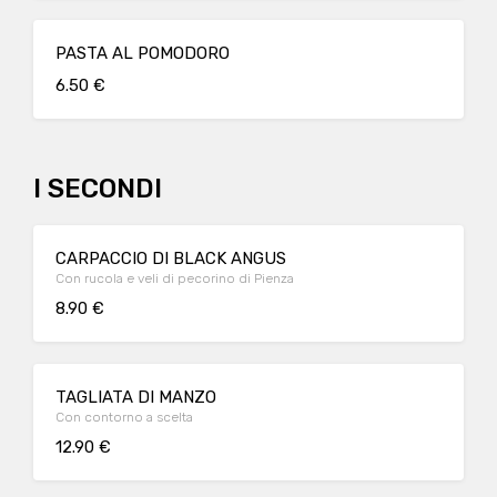
PASTA AL POMODORO
6.50 €
I SECONDI
CARPACCIO DI BLACK ANGUS
Con rucola e veli di pecorino di Pienza
8.90 €
TAGLIATA DI MANZO
Con contorno a scelta
12.90 €