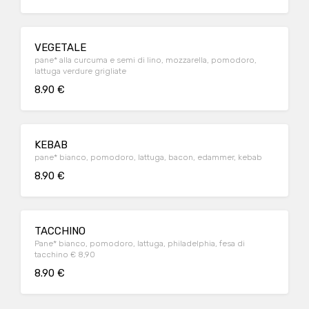
VEGETALE
pane* alla curcuma e semi di lino, mozzarella, pomodoro,
lattuga verdure grigliate
8.90 €
KEBAB
pane* bianco, pomodoro, lattuga, bacon, edammer, kebab
8.90 €
TACCHINO
Pane* bianco, pomodoro, lattuga, philadelphia, fesa di
tacchino € 8,90
8.90 €