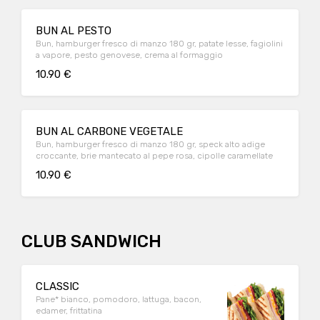
BUN AL PESTO
Bun, hamburger fresco di manzo 180 gr, patate lesse, fagiolini
a vapore, pesto genovese, crema al formaggio
10.90 €
BUN AL CARBONE VEGETALE
Bun, hamburger fresco di manzo 180 gr, speck alto adige
croccante, brie mantecato al pepe rosa, cipolle caramellate
10.90 €
CLUB SANDWICH
CLASSIC
Pane* bianco, pomodoro, lattuga, bacon,
edamer, frittatina