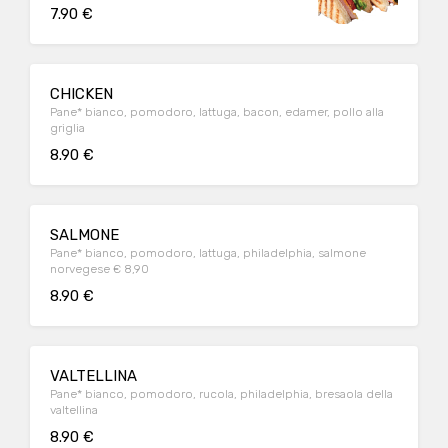
7.90 €
CHICKEN
Pane* bianco, pomodoro, lattuga, bacon, edamer, pollo alla
griglia
8.90 €
SALMONE
Pane* bianco, pomodoro, lattuga, philadelphia, salmone
norvegese € 8,90
8.90 €
VALTELLINA
Pane* bianco, pomodoro, rucola, philadelphia, bresaola della
valtellina
8.90 €