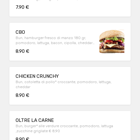
7.90 €
CBO
Bun, hamburger fresco di manzo 180 gr,
pomodoro, lattuga, bacon, cipolla, cheddar,
salsa 1882
8.90 €
CHICKEN CRUNCHY
Bun, cotoletta di pollo* croccante, pomodoro, lattuga,
cheddar
8.90 €
OLTRE LA CARNE
Bun, burger* alle verdure croccante, pomodoro, lattuga
,zucchine grigliate € 8,90
8.90 €