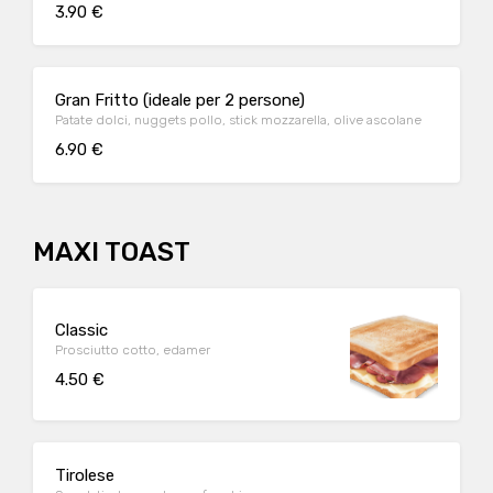
3.90 €
Gran Fritto (ideale per 2 persone)
Patate dolci, nuggets pollo, stick mozzarella, olive ascolane
6.90 €
MAXI TOAST
Classic
Prosciutto cotto, edamer
4.50 €
Tirolese