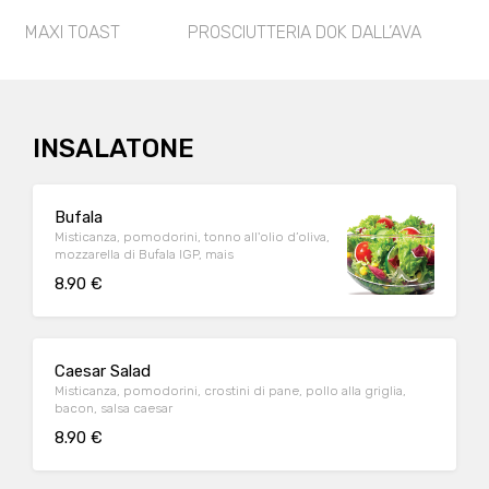
MAXI TOAST
PROSCIUTTERIA DOK DALL’AVA
INSALATONE
Bufala
Misticanza, pomodorini, tonno all'olio d’oliva,
mozzarella di Bufala IGP, mais
8.90 €
Caesar Salad
Misticanza, pomodorini, crostini di pane, pollo alla griglia,
bacon, salsa caesar
8.90 €