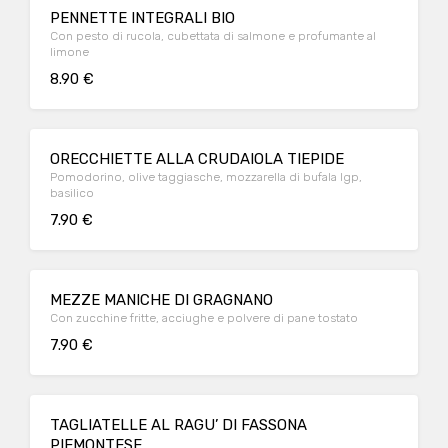
PENNETTE INTEGRALI BIO
Con pesto di rucola, cubettata di salmone e profumante al
limone
8.90 €
ORECCHIETTE ALLA CRUDAIOLA TIEPIDE
Pomodorino, olive taggiasche, mozzarella di bufala Igp,
basilico
7.90 €
MEZZE MANICHE DI GRAGNANO
Con zucchine fritte, acciughe e polvere di pane tostato
7.90 €
TAGLIATELLE AL RAGU’ DI FASSONA
PIEMONTESE