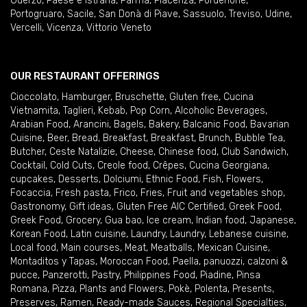
Oderzo
,
Paese e Istrana
,
Parma
,
Piacenza
,
Pordenone
,
Portogruaro
,
Sacile
,
San Donà di Piave
,
Sassuolo
,
Treviso
,
Udine
,
Vercelli
,
Vicenza
,
Vittorio Veneto
OUR RESTAURANT OFFERINGS
Cioccolato
,
Hamburger
,
Bruschette
,
Gluten free
,
Cucina
Vietnamita
,
Taglieri
,
Kebab
,
Pop Corn
,
Alcoholic Beverages
,
Arabian Food
,
Arancini
,
Bagels
,
Bakery
,
Balcanic Food
,
Bavarian
Cuisine
,
Beer
,
Bread
,
Breakfast
,
Breakfast
,
Brunch
,
Bubble Tea
,
Butcher
,
Ceste Natalizie
,
Cheese
,
Chinese food
,
Club Sandwich
,
Cocktail
,
Cold Cuts
,
Creole food
,
Crêpes
,
Cucina Georgiana
,
cupcakes
,
Desserts
,
Dolciumi
,
Ethnic Food
,
Fish
,
Flowers
,
Focaccia
,
Fresh pasta
,
Frico
,
Fries
,
Fruit and vegetables shop
,
Gastronomy
,
Gift ideas
,
Gluten Free AIC Certified
,
Greek Food
,
Greek Food
,
Grocery
,
Gua bao
,
Ice cream
,
Indian food
,
Japanese
,
Korean Food
,
Latin cuisine
,
Laundry
,
Laundry
,
Lebanese cuisine
,
Local food
,
Main courses
,
Meat
,
Meatballs
,
Mexican Cuisine
,
Montaditos y Tapas
,
Moroccan Food
,
Paella
,
panuozzi, calzoni &
pucce
,
Panzerotti
,
Pastry
,
Philippines Food
,
Piadine
,
Pinsa
Romana
,
Pizza
,
Plants and Flowers
,
Pokè
,
Polenta
,
Presents
,
Preserves
,
Ramen
,
Ready-made Sauces
,
Regional Specialties
,