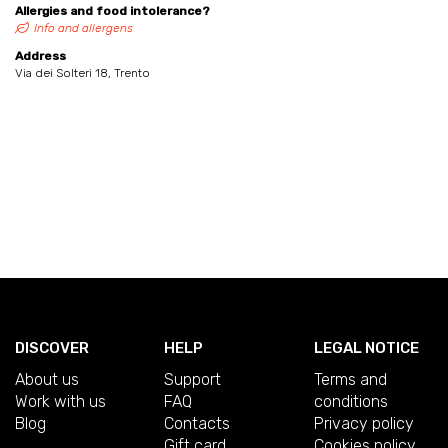
Allergies and food intolerance?
Info and allergens
Address
Via dei Solteri 18, Trento
DISCOVER
HELP
LEGAL NOTICE
About us
Support
Terms and
Work with us
FAQ
conditions
Blog
Contacts
Privacy policy
Gift card
Cookies policy