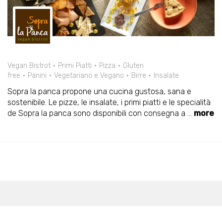
Vegan Bistrot
Primi Piatti
Pizza
Gluten
free
Panini
Vegetariano e Vegano
Birre
Insalate
Sopra la panca propone una cucina gustosa, sana e
sostenibile. Le pizze, le insalate, i primi piatti e le specialità
de Sopra la panca sono disponibili con consegna a
...
more