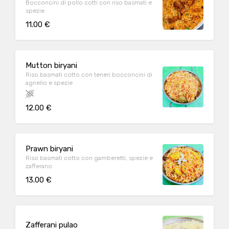
Bocconcini di pollo cotti con riso basmati e
spezie
11.00 €
Mutton biryani
Riso basmati cotto con teneri bocconcini di
agnello e spezie
12.00 €
Prawn biryani
Riso basmati cotto con gamberetti, spezie e
zafferano
13.00 €
Zafferani pulao