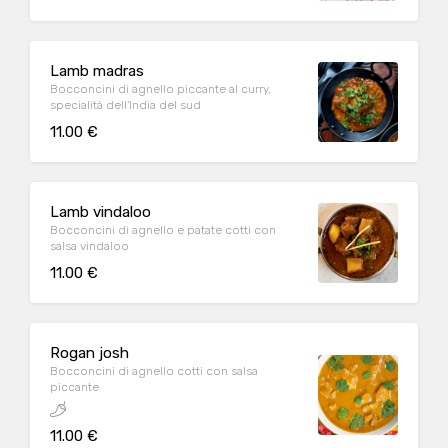
Lamb madras
Bocconcini di agnello piccante al curry,
specialità dell'India del sud
11.00 €
Lamb vindaloo
Bocconcini di agnello e patate cotti con
salsa vindaloo
11.00 €
Rogan josh
Bocconcini di agnello cotti con salsa
piccante
11.00 €