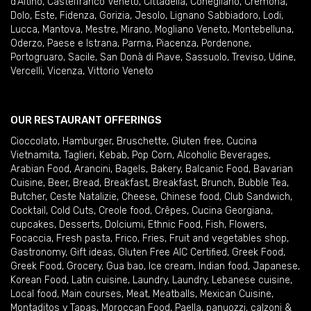
d'Altino
,
Castelfranco Veneto
,
Cittadella
,
Conegliano
,
Cremona
,
Dolo
,
Este
,
Fidenza
,
Gorizia
,
Jesolo
,
Lignano Sabbiadoro
,
Lodi
,
Lucca
,
Mantova
,
Mestre
,
Mirano
,
Mogliano Veneto
,
Montebelluna
,
Oderzo
,
Paese e Istrana
,
Parma
,
Piacenza
,
Pordenone
,
Portogruaro
,
Sacile
,
San Donà di Piave
,
Sassuolo
,
Treviso
,
Udine
,
Vercelli
,
Vicenza
,
Vittorio Veneto
OUR RESTAURANT OFFERINGS
Cioccolato
,
Hamburger
,
Bruschette
,
Gluten free
,
Cucina
Vietnamita
,
Taglieri
,
Kebab
,
Pop Corn
,
Alcoholic Beverages
,
Arabian Food
,
Arancini
,
Bagels
,
Bakery
,
Balcanic Food
,
Bavarian
Cuisine
,
Beer
,
Bread
,
Breakfast
,
Breakfast
,
Brunch
,
Bubble Tea
,
Butcher
,
Ceste Natalizie
,
Cheese
,
Chinese food
,
Club Sandwich
,
Cocktail
,
Cold Cuts
,
Creole food
,
Crêpes
,
Cucina Georgiana
,
cupcakes
,
Desserts
,
Dolciumi
,
Ethnic Food
,
Fish
,
Flowers
,
Focaccia
,
Fresh pasta
,
Frico
,
Fries
,
Fruit and vegetables shop
,
Gastronomy
,
Gift ideas
,
Gluten Free AIC Certified
,
Greek Food
,
Greek Food
,
Grocery
,
Gua bao
,
Ice cream
,
Indian food
,
Japanese
,
Korean Food
,
Latin cuisine
,
Laundry
,
Laundry
,
Lebanese cuisine
,
Local food
,
Main courses
,
Meat
,
Meatballs
,
Mexican Cuisine
,
Montaditos y Tapas
,
Moroccan Food
,
Paella
,
panuozzi, calzoni &