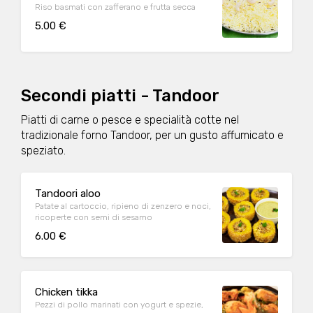
Riso basmati con zafferano e frutta secca
5.00 €
Secondi piatti - Tandoor
Piatti di carne o pesce e specialità cotte nel
tradizionale forno Tandoor, per un gusto affumicato e
speziato.
Tandoori aloo
Patate al cartoccio, ripieno di zenzero e noci,
ricoperte con semi di sesamo
6.00 €
Chicken tikka
Pezzi di pollo marinati con yogurt e spezie,