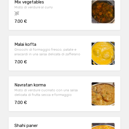
Mix vegetables
Misto di verdure al curry
7.00 €
Malai kofta
Gnocchi di formaggio fresco, patate e
anacardi in una salsa delicata di zafferano
7.00 €
Navratan korma
Misto di verdure cucinato con una salsa
delicata di frutta secca e formaggio
7.00 €
Shahi paner