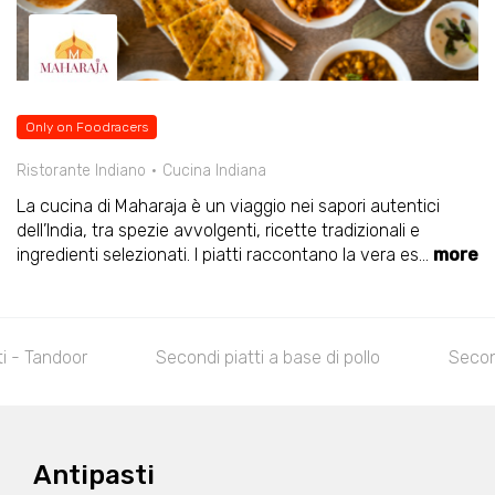
Only on Foodracers
Ristorante Indiano
Cucina Indiana
La cucina di Maharaja è un viaggio nei sapori autentici
dell’India, tra spezie avvolgenti, ricette tradizionali e
ingredienti selezionati. I piatti raccontano la vera es
...
more
Tandoor
Secondi piatti a base di pollo
Secondi pi
Antipasti