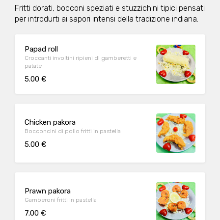
Fritti dorati, bocconi speziati e stuzzichini tipici pensati
per introdurti ai sapori intensi della tradizione indiana.
Papad roll
Croccanti involtini ripieni di gamberetti e
patate
5.00 €
Chicken pakora
Bocconcini di pollo fritti in pastella
5.00 €
Prawn pakora
Gamberoni fritti in pastella
7.00 €