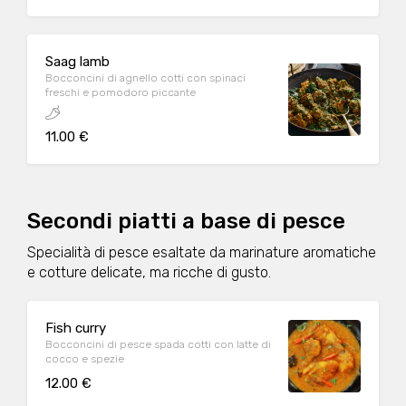
Saag lamb
Bocconcini di agnello cotti con spinaci
freschi e pomodoro piccante
11.00 €
Secondi piatti a base di pesce
Specialità di pesce esaltate da marinature aromatiche
e cotture delicate, ma ricche di gusto.
Fish curry
Bocconcini di pesce spada cotti con latte di
cocco e spezie
12.00 €