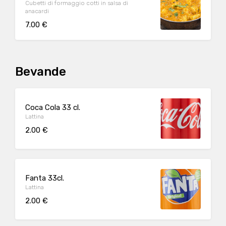
Cubetti di formaggio cotti in salsa di
anacardi
7.00 €
Bevande
Coca Cola 33 cl.
Lattina
2.00 €
Fanta 33cl.
Lattina
2.00 €