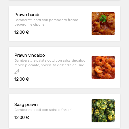
Prawn handi
Gamberetti cotti con pomodoro fresco,
peperoni e cipolle
12.00 €
Prawn vindaloo
Gamberetti e patate cotti con salsa vindaloo
molto piccante, specialità dell'India del sud
12.00 €
Saag prawn
Gamberetti cotti con spinaci freschi
12.00 €