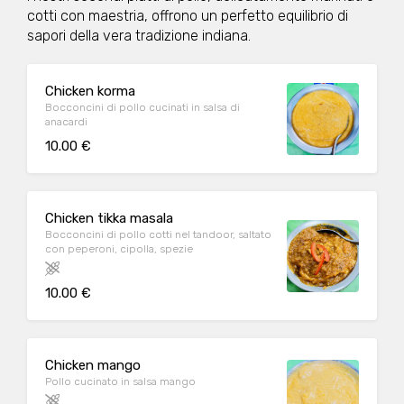
cotti con maestria, offrono un perfetto equilibrio di
sapori della vera tradizione indiana.
Chicken korma
Bocconcini di pollo cucinati in salsa di
anacardi
10.00 €
Chicken tikka masala
Bocconcini di pollo cotti nel tandoor, saltato
con peperoni, cipolla, spezie
10.00 €
Chicken mango
Pollo cucinato in salsa mango