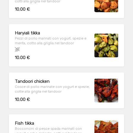
cotti alla griglia nel tandoor
10.00 €
Haryiali tikka
Pezzi di pollo marinati con yogurt, spezie e
menta, cotto alla griglia nel tandoor
10.00 €
Tandoori chicken
Cosce di pollo marinate con yogurt e spezie,
cotte alla griglia nel tandoor
10.00 €
Fish tikka
Bocconcini di pesce spada marinati con