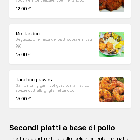
yogurt e erbe delicate, cotti nel tandoor
12.00 €
Mix tandori
Degustazione mista dei piatti sopra elencati
15.00 €
Tandoori prawns
Gamberoni giganti col guscio, marinati con
spezie cotti alla griglia nel tandoor
15.00 €
Secondi piatti a base di pollo
I nostri secondi piatti di pollo, delicatamente marinati e