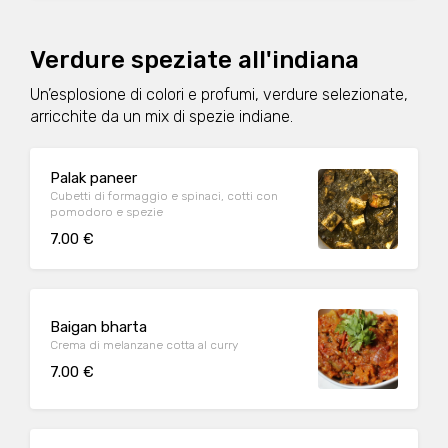
Verdure speziate all'indiana
Un’esplosione di colori e profumi, verdure selezionate,
arricchite da un mix di spezie indiane.
Palak paneer
Cubetti di formaggio e spinaci, cotti con
pomodoro e spezie
7.00 €
Baigan bharta
Crema di melanzane cotta al curry
7.00 €