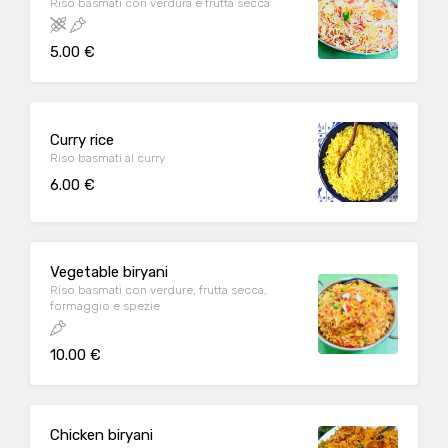
Riso basmati con verdura e frutta secca
5.00 €
Curry rice
Riso basmati al curry
6.00 €
Vegetable biryani
Riso basmati con verdure, frutta secca,
formaggio e spezie
10.00 €
Chicken biryani