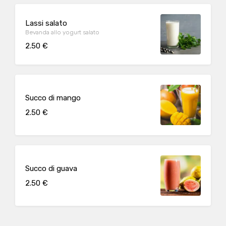
Lassi salato
Bevanda allo yogurt salato
2.50 €
Succo di mango
2.50 €
Succo di guava
2.50 €